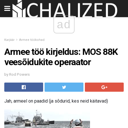
ad
Karjäär
Armee töökohad
Armee töö kirjeldus: MOS 88K
veesõidukite operaator
by Rod Powers
Jah, armeel on paadid (ja sõdurid, kes neid käitavad)