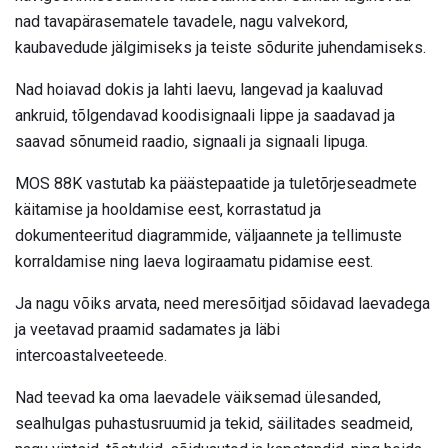
nad tavapärasematele tavadele, nagu valvekord,
kaubavedude jälgimiseks ja teiste sõdurite juhendamiseks.
Nad hoiavad dokis ja lahti laevu, langevad ja kaaluvad
ankruid, tõlgendavad koodisignaali lippe ja saadavad ja
saavad sõnumeid raadio, signaali ja signaali lipuga.
MOS 88K vastutab ka päästepaatide ja tuletõrjeseadmete
käitamise ja hooldamise eest, korrastatud ja
dokumenteeritud diagrammide, väljaannete ja tellimuste
korraldamise ning laeva logiraamatu pidamise eest.
Ja nagu võiks arvata, need meresõitjad sõidavad laevadega
ja veetavad praamid sadamates ja läbi
intercoastalveeteede.
Nad teevad ka oma laevadele väiksemad ülesanded,
sealhulgas puhastusruumid ja tekid, säilitades seadmeid,