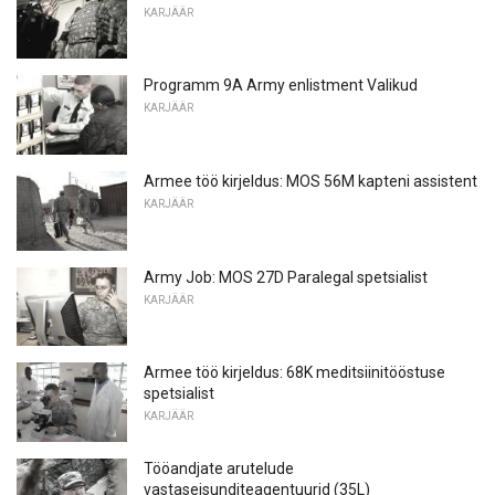
KARJÄÄR
Programm 9A Army enlistment Valikud
KARJÄÄR
Armee töö kirjeldus: MOS 56M kapteni assistent
KARJÄÄR
Army Job: MOS 27D Paralegal spetsialist
KARJÄÄR
Armee töö kirjeldus: 68K meditsiinitööstuse
spetsialist
KARJÄÄR
Tööandjate arutelude
vastaseisunditeagentuurid (35L)