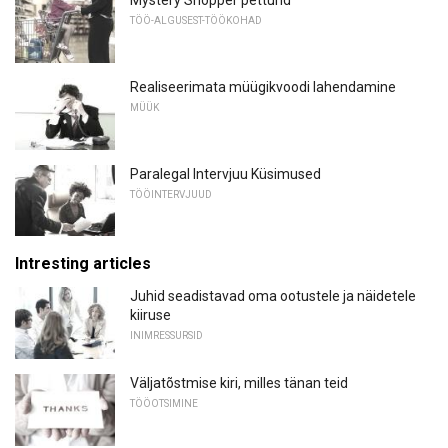
Mystery Shopper petturid
TÖÖ-ALGUSEST-TÖÖKOHAD
Realiseerimata müügikvoodi lahendamine
MÜÜK
Paralegal Intervjuu Küsimused
TÖÖINTERVJUUD
Intresting articles
Juhid seadistavad oma ootustele ja näidetele
kiiruse
INIMRESSURSID
Väljatõstmise kiri, milles tänan teid
TÖÖOTSIMINE