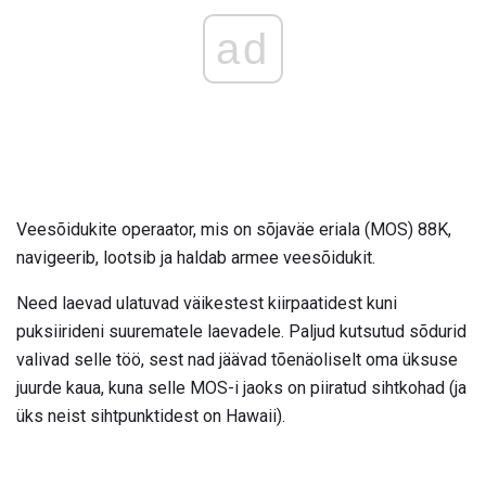
ad
Veesõidukite operaator, mis on sõjaväe eriala (MOS) 88K,
navigeerib, lootsib ja haldab armee veesõidukit.
Need laevad ulatuvad väikestest kiirpaatidest kuni
puksiirideni suurematele laevadele. Paljud kutsutud sõdurid
valivad selle töö, sest nad jäävad tõenäoliselt oma üksuse
juurde kaua, kuna selle MOS-i jaoks on piiratud sihtkohad (ja
üks neist sihtpunktidest on Hawaii).