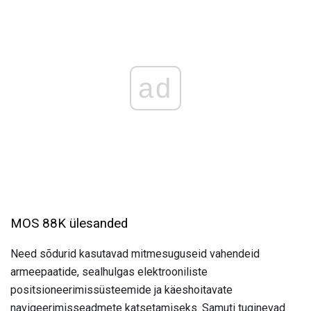
ad
MOS 88K ülesanded
Need sõdurid kasutavad mitmesuguseid vahendeid
armeepaatide, sealhulgas elektrooniliste
positsioneerimissüsteemide ja käeshoitavate
navigeerimisseadmete katsetamiseks. Samuti tuginevad