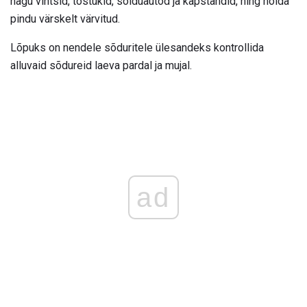
nagu vintsid, tõstukid, sõiduautod ja kapstandid, ning hoida
pindu värskelt värvitud.
Lõpuks on nendele sõduritele ülesandeks kontrollida
alluvaid sõdureid laeva pardal ja mujal.
ad