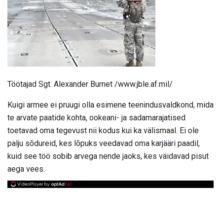
Töötajad Sgt. Alexander Burnet /www.jble.af.mil/
Kuigi armee ei pruugi olla esimene teenindusvaldkond, mida
te arvate paatide kohta, ookeani- ja sadamarajatised
toetavad oma tegevust nii kodus kui ka välismaal. Ei ole
palju sõdureid, kes lõpuks veedavad oma karjääri paadil,
kuid see töö sobib arvega nende jaoks, kes väidavad pisut
aega vees.