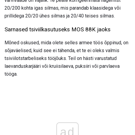
värvivaade on vajalik. Te peate korrigeerimata nägemist
20/200 kohta igas silmas, mis parandab klaasidega või
prillidega 20/20 ühes silmas ja 20/40 teises silmas.
Sarnased tsiviilkasutuseks MOS 88K jaoks
Mõned oskused, mida olete selles armee töös õppinud, on
sõjaväelised, kuid see ei tähenda, et te ei oleks valmis
tsiviilotstarbeliseks tööjõuks. Teil on hästi varustatud
laevanduskarjääri või kruiisilaeva, puksiiri või parvlaeva
tööga.
ad