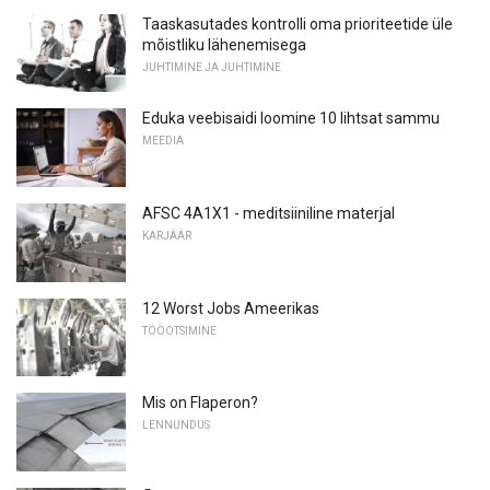
Taaskasutades kontrolli oma prioriteetide üle
mõistliku lähenemisega
JUHTIMINE JA JUHTIMINE
Eduka veebisaidi loomine 10 lihtsat sammu
MEEDIA
AFSC 4A1X1 - meditsiiniline materjal
KARJÄÄR
12 Worst Jobs Ameerikas
TÖÖOTSIMINE
Mis on Flaperon?
LENNUNDUS