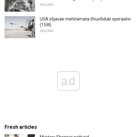
KARJÄÄR
USA sõjaväe mehitamata õhusõiduki operaator
(15W)
KARJÄÄR
ad
Fresh articles