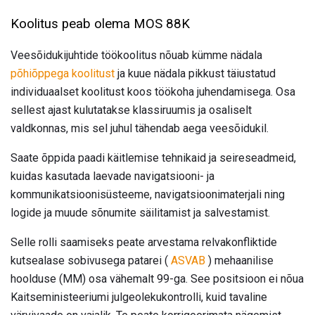
Koolitus peab olema MOS 88K
Veesõidukijuhtide töökoolitus nõuab kümme nädala
põhiõppega koolitust
ja kuue nädala pikkust täiustatud
individuaalset koolitust koos töökoha juhendamisega. Osa
sellest ajast kulutatakse klassiruumis ja osaliselt
valdkonnas, mis sel juhul tähendab aega veesõidukil.
Saate õppida paadi käitlemise tehnikaid ja seireseadmeid,
kuidas kasutada laevade navigatsiooni- ja
kommunikatsioonisüsteeme, navigatsioonimaterjali ning
logide ja muude sõnumite säilitamist ja salvestamist.
Selle rolli saamiseks peate arvestama relvakonfliktide
kutsealase sobivusega patarei (
ASVAB
) mehaanilise
hoolduse (MM) osa vähemalt 99-ga. See positsioon ei nõua
Kaitseministeeriumi julgeolekukontrolli, kuid tavaline