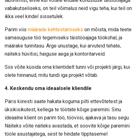
läbiviimist, enne kui võtate endale kohustuse täistööajaga
vabakutseliseks, on teil võimalus neid vigu teha, kui teil on
ikka veel kindel sissetulek.
Parim viis
määrade kehtestamiseks
on mõista, mida teete
samasuguse töö tegemiseks täistööajaga töökohal, ja
määrake tunnitasu. Ärge unustage, kui arvuteid tehate,
näiteks hüvitisi, haiguse aega ja kontoritarveid.
Siis võite küsida oma klientidelt tunni või projekti järgi, kui
olete hinnanud, mitu tundi iga projekt võtab.
4. Keskendu oma ideaalsele kliendile
Päris kiiresti saate hakata koguma pilti ettevõtetest ja
üksikisikutest, kellega te töötate kõige paremini. Sinu
ideaalne klient on parim töö, tööviisi, ajakava ja tasu segu.
Näiteks võite näiteks avastada, et soovite kõige paremini
tööle asustajatega, sest te hindate tipptasemel