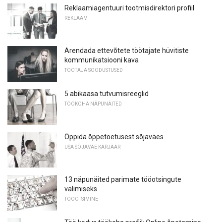
Reklaamiagentuuri tootmisdirektori profiil
REKLAAM
Arendada ettevõtete töötajate hüvitiste
kommunikatsiooni kava
TÖÖTAJA SOODUSTUSED
5 abikaasa tutvumisreeglid
TÖÖKOHA NÄPUNÄITED
Õppida õppetoetusest sõjaväes
USA SÕJAVÄE KARJÄÄR
13 näpunäited parimate tööotsingute
valimiseks
TÖÖOTSIMINE