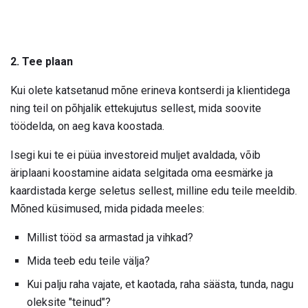
2. Tee plaan
Kui olete katsetanud mõne erineva kontserdi ja klientidega
ning teil on põhjalik ettekujutus sellest, mida soovite
töödelda, on aeg kava koostada.
Isegi kui te ei püüa investoreid muljet avaldada, võib
äriplaani koostamine aidata selgitada oma eesmärke ja
kaardistada kerge seletus sellest, milline edu teile meeldib.
Mõned küsimused, mida pidada meeles:
Millist tööd sa armastad ja vihkad?
Mida teeb edu teile välja?
Kui palju raha vajate, et kaotada, raha säästa, tunda, nagu
oleksite "teinud"?