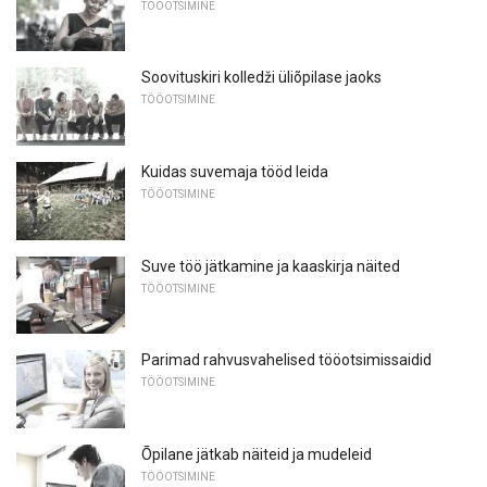
TÖÖOTSIMINE
Soovituskiri kolledži üliõpilase jaoks
TÖÖOTSIMINE
Kuidas suvemaja tööd leida
TÖÖOTSIMINE
Suve töö jätkamine ja kaaskirja näited
TÖÖOTSIMINE
Parimad rahvusvahelised tööotsimissaidid
TÖÖOTSIMINE
Õpilane jätkab näiteid ja mudeleid
TÖÖOTSIMINE