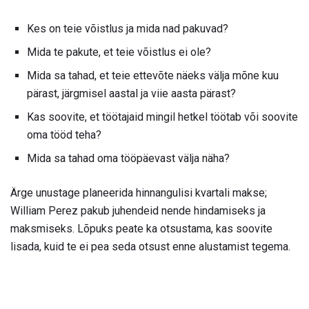
Kes on teie võistlus ja mida nad pakuvad?
Mida te pakute, et teie võistlus ei ole?
Mida sa tahad, et teie ettevõte näeks välja mõne kuu
pärast, järgmisel aastal ja viie aasta pärast?
Kas soovite, et töötajaid mingil hetkel töötab või soovite
oma tööd teha?
Mida sa tahad oma tööpäevast välja näha?
Ärge unustage planeerida hinnangulisi kvartali makse;
William Perez pakub juhendeid nende hindamiseks ja
maksmiseks. Lõpuks peate ka otsustama, kas soovite
lisada, kuid te ei pea seda otsust enne alustamist tegema.