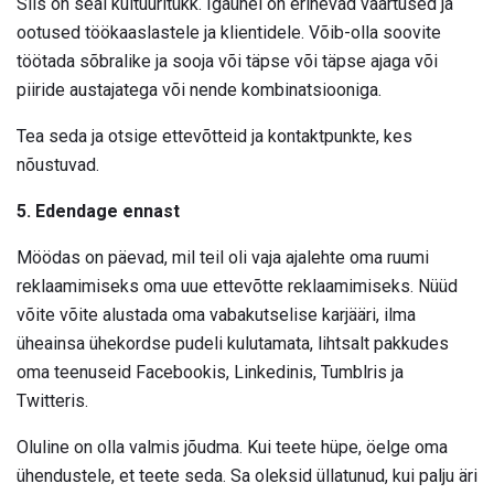
Siis on seal kultuuritükk. Igaühel on erinevad väärtused ja
ootused töökaaslastele ja klientidele. Võib-olla soovite
töötada sõbralike ja sooja või täpse või täpse ajaga või
piiride austajatega või nende kombinatsiooniga.
Tea seda ja otsige ettevõtteid ja kontaktpunkte, kes
nõustuvad.
5. Edendage ennast
Möödas on päevad, mil teil oli vaja ajalehte oma ruumi
reklaamimiseks oma uue ettevõtte reklaamimiseks. Nüüd
võite võite alustada oma vabakutselise karjääri, ilma
üheainsa ühekordse pudeli kulutamata, lihtsalt pakkudes
oma teenuseid Facebookis, Linkedinis, Tumblris ja
Twitteris.
Oluline on olla valmis jõudma. Kui teete hüpe, öelge oma
ühendustele, et teete seda. Sa oleksid üllatunud, kui palju äri