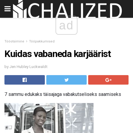
ad
Tööotsimine
Tööpakkumised
Kuidas vabaneda karjäärist
by Jen Hubley Luckwaldt
7 sammu edukaks täisajaga vabakutseliseks saamiseks