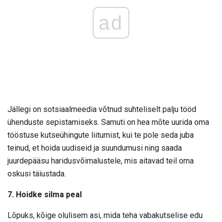
ad
Jällegi on sotsiaalmeedia võtnud suhteliselt palju tööd
ühenduste sepistamiseks. Samuti on hea mõte uurida oma
tööstuse kutseühingute liitumist, kui te pole seda juba
teinud, et hoida uudiseid ja suundumusi ning saada
juurdepääsu haridusvõimalustele, mis aitavad teil oma
oskusi täiustada.
7. Hoidke silma peal
Lõpuks, kõige olulisem asi, mida teha vabakutselise edu