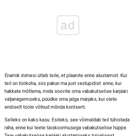
ad
Enamik inimesi ütleb teile, et plaanite enne alustamist. Kui
teil on töökoha, siis pakun ma just vastupidist: enne, kui
hakkate mõtlema, mida soovite oma vabakutselise karjääri
väljanägemiseks, püüdke oma jalga märjaks, kui olete
endiselt tööle võtnud mõnda kontserti.
Selleks on kaks kasu. Esiteks, see võimaldab teil tühistada
raha, enne kui teete täiskoormusega vabakutselise hüppe.
Teie vabakutselise karjääri alustamiseks turvalisest