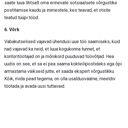
saate luua lihtsalt oma erinevate sotsiaalsete võrgustike
postitamise kaudu ja inimestele, kes teavad, et otsite
teatud tüüpi tööd.
6. Võrk
Vabakutselised vajavad ühendusi uue töö saamiseks, kuid
nad vajavad ka neid, et luua kogukonna tunnet, et
kontoritöötajad on ja mõnikord puuduvad töövõtjad. Hea
uudis on see, et sa ei pea saama kokteilipostideks ega õpi
armastama väikseid jutte, et saada ekspert võrgustikku.
Kõik, mida pead tegema, on olla usaldusväärne, meeldiv
töötada ja avada uusi tuttavaid.