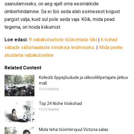
saavutamiseks, on aeg-ajalt oma eesmärkide
ümberhindamine. Sa ei löö seda alati esimesest kiigust
pargist välja, kuid sul pole seda vaja. Kõik, mida pead
tegema, on hoida kiikumist.
Loe edasi:
9 vabakutseliste töökohtade liiki
|
6 kohad
vabade välismaalaste nimekirja leidmiseks.
|
Mida peate
alustama vabakutseline
Related Content
Kolledži õppejõudude ja ülikoolilõpetajate jätkuv
mall
TÖÖOTSIMINE
Top 24 Niche töökohad
TÖÖOTSIMINE
Mida teha tööintervjuul Victoria salas