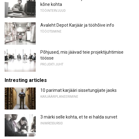
kõne kohta
TÖÖINTERVJUUD
Avaleht Depot Karjäär ja tööhõive info
TÖÖOTSIMINE
Põhjused, mis jäävad teie projektijuhtimise
töösse
PROJEKTI JUHT
Intresting articles
10 parimat karjääri sissetungijate jaoks
KARJÄÄRIPLANEERIMINE
3 märki selle kohta, et te ei halda survet
INIMRESSURSID