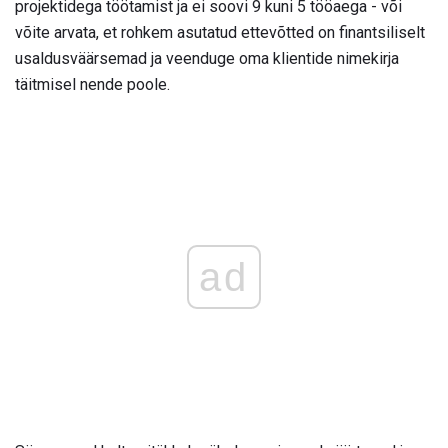
projektidega töötamist ja ei soovi 9 kuni 5 tööaega - või
võite arvata, et rohkem asutatud ettevõtted on finantsiliselt
usaldusväärsemad ja veenduge oma klientide nimekirja
täitmisel nende poole.
ad