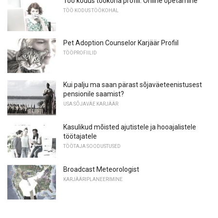
Töö kodus töökoha profiil: Online õpetamine
TÖÖ KODUS TÖÖKOHAL
Pet Adoption Counselor Karjäär Profiil
TÖÖPROFIILID
Kui palju ma saan pärast sõjaväeteenistusest
pensionile saamist?
USA SÕJAVÄE KARJÄÄR
Kasulikud mõisted ajutistele ja hooajalistele
töötajatele
TÖÖTAJA SOODUSTUSED
Broadcast Meteorologist
KARJÄÄRIPLANEERIMINE