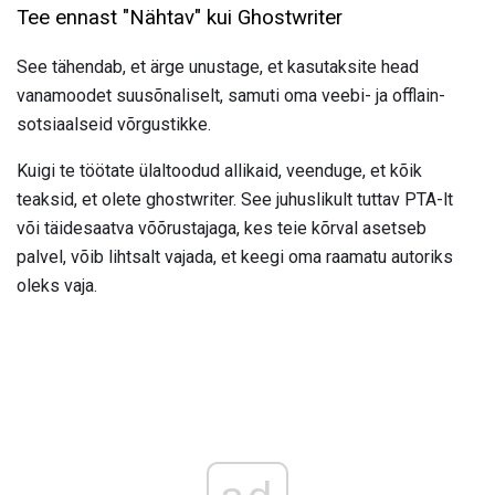
Tee ennast "Nähtav" kui Ghostwriter
See tähendab, et ärge unustage, et kasutaksite head
vanamoodet suusõnaliselt, samuti oma veebi- ja offlain-
sotsiaalseid võrgustikke.
Kuigi te töötate ülaltoodud allikaid, veenduge, et kõik
teaksid, et olete ghostwriter. See juhuslikult tuttav PTA-lt
või täidesaatva võõrustajaga, kes teie kõrval asetseb
palvel, võib lihtsalt vajada, et keegi oma raamatu autoriks
oleks vaja.