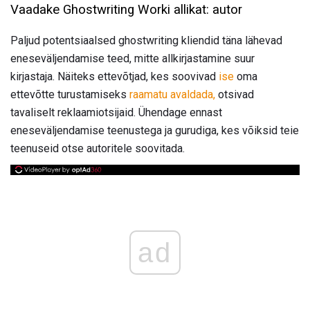
Vaadake Ghostwriting Worki allikat: autor
Paljud potentsiaalsed ghostwriting kliendid täna lähevad
eneseväljendamise teed, mitte allkirjastamine suur
kirjastaja. Näiteks ettevõtjad, kes soovivad
ise
oma
ettevõtte turustamiseks
raamatu avaldada,
otsivad
tavaliselt reklaamiotsijaid. Ühendage ennast
eneseväljendamise teenustega ja gurudiga, kes võiksid teie
teenuseid otse autoritele soovitada.
ad