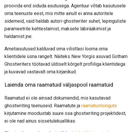
proovida end siduda asutusega. Agentuur võtab kasutusele
oma teenuste eest, mis mitte ainult ei anna autoritele
sidemeid, vaid haldab autori-ghostwriter suhet, lepinguliste
parameetrite kehtestamist, maksete läbirääkimist ja
haldamist jne.
Ametiasutused kalduvad oma vilistlasi looma oma
klientidele üsna rangelt. Näiteks New Yorgis asuvad Gotham
Ghostwriters töötavad üldiselt kõrgelt profiiliga klientidega
ja kuvavad vastavalt oma kirjanikud.
Laienda oma raamatuid väljaspool raamatuid
Raamatud ei ole ainsad dokumendid, mis kasutavad
ghostwriting teenuseid. Raamatute ja
raamatuotsingute
kirjutamine moodustab suure osa ghostwriting projektidest,
ei ole nad ainus sissetulekuallikas.