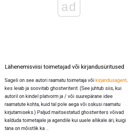
ad
Lähenemisviisi toimetajad või kirjandusüritused
Sageli on see autori raamatu toimetaja või
kirjandusagent,
kes leiab ja soovitab ghostwriterit. (See juhtub siis, kui
autoril on kindel platvorm ja / või suurepärane idee
raamatute kohta, kuid tal pole aega või oskusi raamatu
kirjutamiseks.) Paljud maitsestatud ghostwriters võivad
kalduda toimetajale ja agendile kui uuele allikale äri, kuigi
täna on mõistlik ka ...