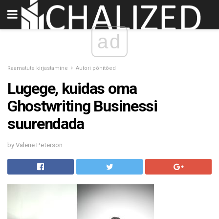
ad
Raamatute kirjastamine
Autori põhitõed
Lugege, kuidas oma
Ghostwriting Businessi
suurendada
by Valerie Peterson