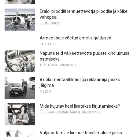
Eraldi piloodilt lennuettevõtja piloodile ja kõike
vahepeal
LENNUNDUS
Armee tööle võetud ametikirjeldused
KARJÄÄR
Näpunäiteid väikeettevõtte puuete kindlustuse
ostmiseks
TÖÖTAJA SOODUSTUSED
8 dokumentaalfilmid Iga reklaamija peaks
jälgima
MEEDIA
Mida kujutav keel lisatakse kirjutamiseks?
ILUKIRJANDUS KARJÄÄRIDE KIRJUTAMINE
Väljatöötamise kiri uue töövõimaluse jaoks