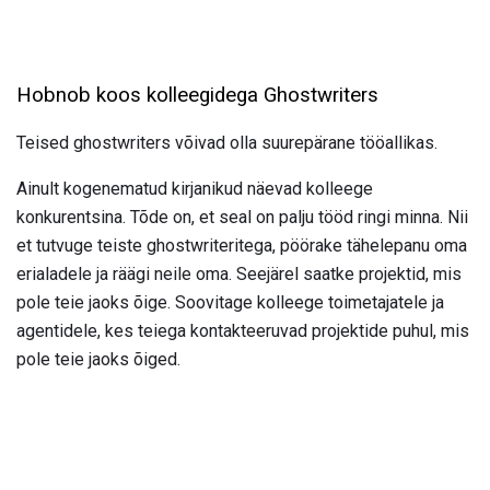
Hobnob koos kolleegidega Ghostwriters
Teised ghostwriters võivad olla suurepärane tööallikas.
Ainult kogenematud kirjanikud näevad kolleege
konkurentsina. Tõde on, et seal on palju tööd ringi minna. Nii
et tutvuge teiste ghostwriteritega, pöörake tähelepanu oma
erialadele ja räägi neile oma. Seejärel saatke projektid, mis
pole teie jaoks õige. Soovitage kolleege toimetajatele ja
agentidele, kes teiega kontakteeruvad projektide puhul, mis
pole teie jaoks õiged.