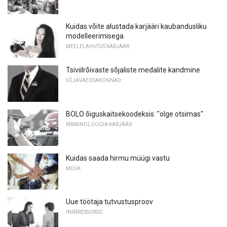
Kuidas võite alustada karjääri kaubandusliku
modelleerimisega
MEELELAHUTUS KARJÄÄR
Tsiviilrõivaste sõjaliste medalite kandmine
SÕJAVÄEOSAKONNAD
BOLO õiguskaitsekoodeksis: "olge otsimas"
KRIMINOLOOGIA KARJÄÄR
Kuidas saada hirmu müügi vastu
MÜÜK
Uue töötaja tutvustusproov
INIMRESSURSID