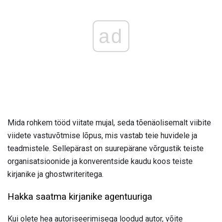
ad
Mida rohkem tööd viitate mujal, seda tõenäolisemalt viibite
viidete vastuvõtmise lõpus, mis vastab teie huvidele ja
teadmistele. Sellepärast on suurepärane võrgustik teiste
organisatsioonide ja konverentside kaudu koos teiste
kirjanike ja ghostwriteritega.
Hakka saatma kirjanike agentuuriga
Kui olete hea autoriseerimisega loodud autor, võite