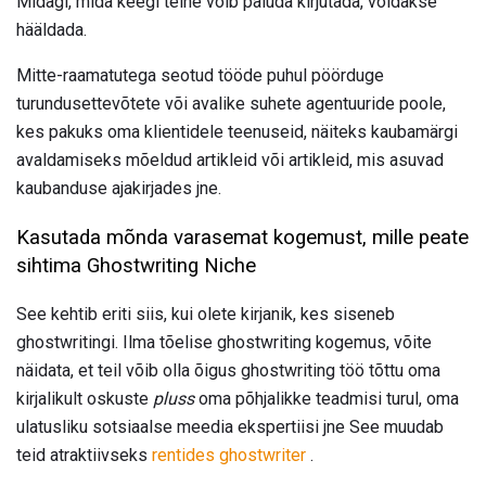
Midagi, mida keegi teine ​​võib paluda kirjutada, võidakse
hääldada.
Mitte-raamatutega seotud tööde puhul pöörduge
turundusettevõtete või avalike suhete agentuuride poole,
kes pakuks oma klientidele teenuseid, näiteks kaubamärgi
avaldamiseks mõeldud artikleid või artikleid, mis asuvad
kaubanduse ajakirjades jne.
Kasutada mõnda varasemat kogemust, mille peate
sihtima Ghostwriting Niche
See kehtib eriti siis, kui olete kirjanik, kes siseneb
ghostwritingi. Ilma tõelise ghostwriting kogemus, võite
näidata, et teil võib olla õigus ghostwriting töö tõttu oma
kirjalikult oskuste
pluss
oma põhjalikke teadmisi turul, oma
ulatusliku sotsiaalse meedia ekspertiisi jne See muudab
teid atraktiivseks
rentides ghostwriter
.