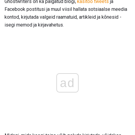
Ghostwriters on ka palgatud blogi,
käsitöö tweets
ja
Facebook postitusi ja muul viisil hallata sotsiaalse meedia
kontod, kirjutada valgeid raamatuid, artikleid ja kõnesid -
isegi memod ja kirjavahetus.
ad