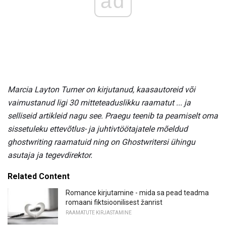
ad
Marcia Layton Turner on kirjutanud, kaasautoreid või
vaimustanud ligi 30 mitteteaduslikku raamatut ... ja
selliseid artikleid nagu see.
Praegu teenib ta peamiselt oma
sissetuleku ettevõtlus- ja juhtivtöötajatele mõeldud
ghostwriting raamatuid ning on Ghostwritersi ühingu
asutaja ja tegevdirektor.
Related Content
Romance kirjutamine - mida sa pead teadma
romaani fiktsioonilisest žanrist
RAAMATUTE KIRJASTAMINE