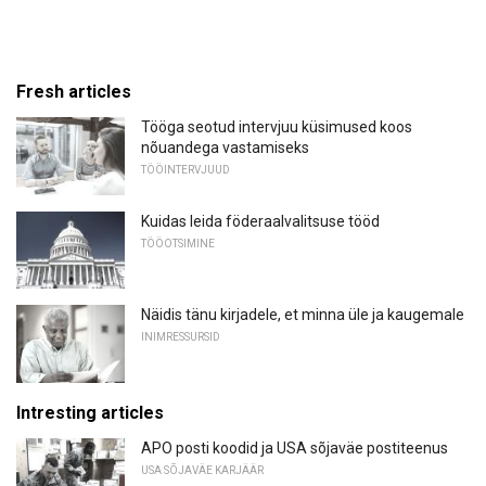
Fresh articles
Tööga seotud intervjuu küsimused koos
nõuandega vastamiseks
TÖÖINTERVJUUD
Kuidas leida föderaalvalitsuse tööd
TÖÖOTSIMINE
Näidis tänu kirjadele, et minna üle ja kaugemale
INIMRESSURSID
Intresting articles
APO posti koodid ja USA sõjaväe postiteenus
USA SÕJAVÄE KARJÄÄR