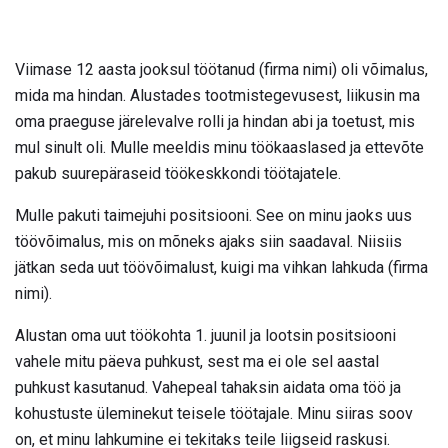
Viimase 12 aasta jooksul töötanud (firma nimi) oli võimalus,
mida ma hindan. Alustades tootmistegevusest, liikusin ma
oma praeguse järelevalve rolli ja hindan abi ja toetust, mis
mul sinult oli. Mulle meeldis minu töökaaslased ja ettevõte
pakub suurepäraseid töökeskkondi töötajatele.
Mulle pakuti taimejuhi positsiooni. See on minu jaoks uus
töövõimalus, mis on mõneks ajaks siin saadaval. Niisiis
jätkan seda uut töövõimalust, kuigi ma vihkan lahkuda (firma
nimi).
Alustan oma uut töökohta 1. juunil ja lootsin positsiooni
vahele mitu päeva puhkust, sest ma ei ole sel aastal
puhkust kasutanud. Vahepeal tahaksin aidata oma töö ja
kohustuste üleminekut teisele töötajale. Minu siiras soov
on, et minu lahkumine ei tekitaks teile liigseid raskusi.