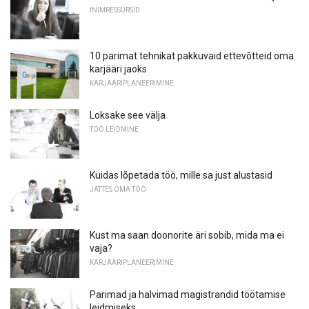
INIMRESSURSID
10 parimat tehnikat pakkuvaid ettevõtteid oma
karjääri jaoks
KARJÄÄRIPLANEERIMINE
Loksake see välja
TÖÖ LEIDMINE
Kuidas lõpetada töö, mille sa just alustasid
JÄTTES OMA TÖÖ
Kust ma saan doonorite äri sobib, mida ma ei
vaja?
KARJÄÄRIPLANEERIMINE
Parimad ja halvimad magistrandid töötamise
leidmiseks