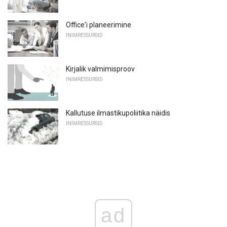
Office'i planeerimine
INIMRESSURSID
Kirjalik valmimisproov
INIMRESSURSID
Kallutuse ilmastikupoliitika näidis
INIMRESSURSID
ad