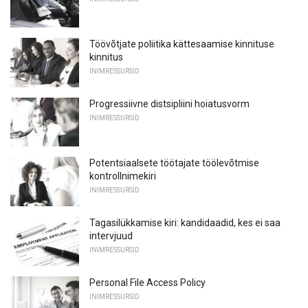
Töövõtjate poliitika kättesaamise kinnituse
kinnitus
INIMRESSURSID
Progressiivne distsipliini hoiatusvorm
INIMRESSURSID
Potentsiaalsete töötajate töölevõtmise
kontrollnimekiri
INIMRESSURSID
Tagasilükkamise kiri: kandidaadid, kes ei saa
intervjuud
INIMRESSURSID
Personal File Access Policy
INIMRESSURSID