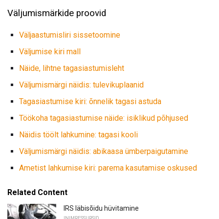
Väljumismärkide proovid
Väljaastumisliri sissetoomine
Väljumise kiri mall
Näide, lihtne tagasiastumisleht
Väljumismärgi näidis: tulevikuplaanid
Tagasiastumise kiri: õnnelik tagasi astuda
Töökoha tagasiastumise näide: isiklikud põhjused
Näidis töölt lahkumine: tagasi kooli
Väljumismärgi näidis: abikaasa ümberpaigutamine
Ametist lahkumise kiri: parema kasutamise oskused
Related Content
IRS läbisõidu hüvitamine
INIMRESSURSID