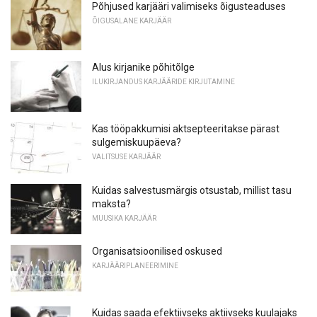
Põhjused karjääri valimiseks õigusteaduses
ÕIGUSALANE KARJÄÄR
Alus kirjanike põhitõlge
ILUKIRJANDUS KARJÄÄRIDE KIRJUTAMINE
Kas tööpakkumisi aktsepteeritakse pärast
sulgemiskuupäeva?
VALITSUSE KARJÄÄR
Kuidas salvestusmärgis otsustab, millist tasu
maksta?
MUUSIKA KARJÄÄR
Organisatsioonilised oskused
KARJÄÄRIPLANEERIMINE
Kuidas saada efektiivseks aktiivseks kuulajaks