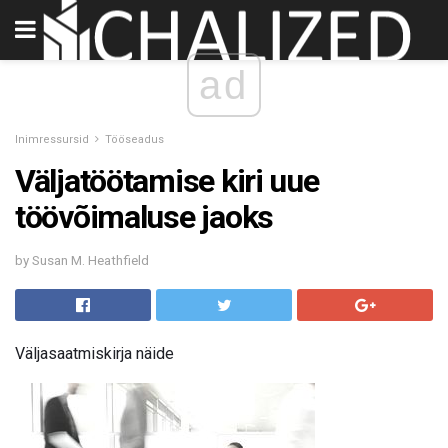
ad
Inimressursid
Tööseadus
Väljatöötamise kiri uue
töövõimaluse jaoks
by Susan M. Heathfield
Väljasaatmiskirja näide