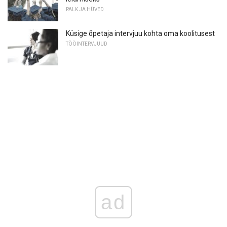
PALK JA HÜVED
Küsige õpetaja intervjuu kohta oma koolitusest
TÖÖINTERVJUUD
ad