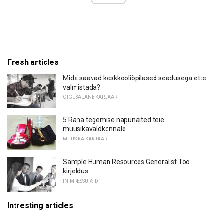
Fresh articles
Mida saavad keskkooliõpilased seadusega ette
valmistada?
ÕIGUSALANE KARJÄÄR
5 Raha tegemise näpunäited teie
muusikavaldkonnale
MUUSIKA KARJÄÄR
Sample Human Resources Generalist Töö
kirjeldus
INIMRESSURSID
Intresting articles