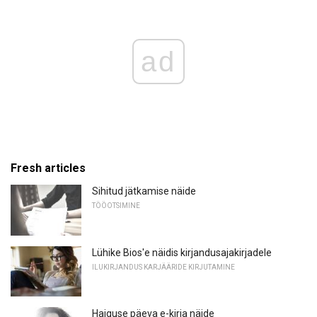
ad
Fresh articles
Sihitud jätkamise näide
TÖÖOTSIMINE
Lühike Bios'e näidis kirjandusajakirjadele
ILUKIRJANDUS KARJÄÄRIDE KIRJUTAMINE
Haiguse päeva e-kirja näide