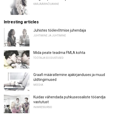
KARJÄÄRINÕUANNE
Intresting articles
Juhistes töölevõtmise juhendaja
JUHTIMINE JA JUHTIMINE
Mida peate teadma FMLA kohta
TÖÖTAJA SOODUSTUSED
Graafi määratlemine ajakirjanduses ja muud
üldtingimused
MEEDIA
Kuidas vähendada puhkuseosaliste tööandja
vastutust
INIMRESSURSID