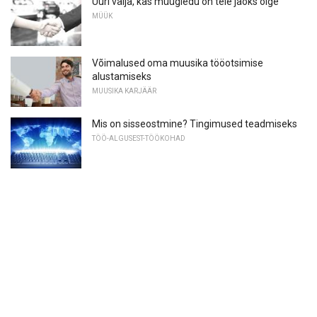
Uuri välja, kas müügiedu on teie jaoks õige
MÜÜK
Võimalused oma muusika tööotsimise
alustamiseks
MUUSIKA KARJÄÄR
Mis on sisseostmine? Tingimused teadmiseks
TÖÖ-ALGUSEST-TÖÖKOHAD