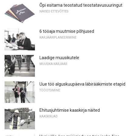
Õpi esitama teostatud teostatavusuuringut
NAISED ETTEVÕTTES
6 tööaja muutmise põhjused
KARJÄÄRIPLANEERIMINE
Laadige muusikutele
MUUSIKA KARJÄÄR
Uue töö alguskuupäeva läbirääkimiste etapid
TÖÖOTSIMINE
Ehitusjuhtimise kaaskirja näited
KAASKIRJAD