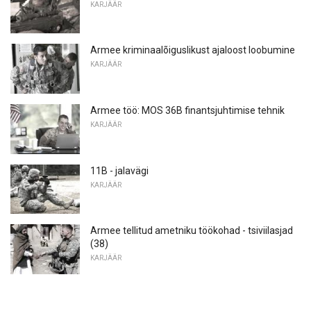
KARJÄÄR
Armee kriminaalõiguslikust ajaloost loobumine
KARJÄÄR
Armee töö: MOS 36B finantsjuhtimise tehnik
KARJÄÄR
11B - jalavägi
KARJÄÄR
Armee tellitud ametniku töökohad - tsiviilasjad
(38)
KARJÄÄR