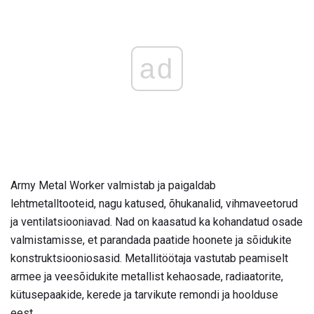
ad
Army Metal Worker valmistab ja paigaldab
lehtmetalltooteid, nagu katused, õhukanalid, vihmaveetorud
ja ventilatsiooniavad. Nad on kaasatud ka kohandatud osade
valmistamisse, et parandada paatide hoonete ja sõidukite
konstruktsiooniosasid. Metallitöötaja vastutab peamiselt
armee ja veesõidukite metallist kehaosade, radiaatorite,
kütusepaakide, kerede ja tarvikute remondi ja hoolduse
eest.