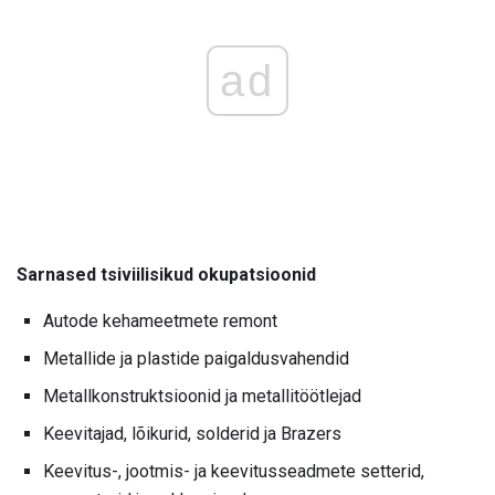
ad
Sarnased tsiviilisikud okupatsioonid
Autode kehameetmete remont
Metallide ja plastide paigaldusvahendid
Metallkonstruktsioonid ja metallitöötlejad
Keevitajad, lõikurid, solderid ja Brazers
Keevitus-, jootmis- ja keevitusseadmete setterid,