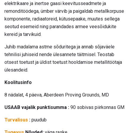
elektrikaare ja inertse gaasi keevitusseadmete ja
remonditöödega, ümber värvib ja paigaldab metallkorpuse
komponente, radiaatoreid, kütusepaake, muutes sellega
seotud esemeid ning parandades armee veesõidukite
kereid ja tarvikuid.
Juhib madalama astme sõduritega ja annab sõjaväele
tehnilisi juhiseid nende ülesannete täitmisel. Teostab
otsest toetust ja üldist toetust hooldamise metallitöötaja
ülesandeid.
Koolitusinfo
8 nädalat, 4 päeva, Aberdeen Proving Grounds, MD
USAAB vajalik punktisumma :
90 sobivas piirkonnas GM
Turvalisus
:
puudub
Tugevus
Nõuded:
väga raske