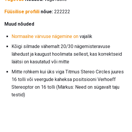
Füüsilise profiili
nõue:
222222
Muud nõuded
Normaalne värvuse nägemine on
vajalik
Kõigi silmade vähemalt 20/30 nägemisteravuse
lähedust ja kaugust hoolimata sellest, kas korrektseid
läätsi on kasutatud või mitte
Mitte rohkem kui üks viga Titmus Stereo Circles juures
16 tolli või veergude kaheksa positsiooni Verhoeff
Stereoptor on 16 tolli (Märkus: Need on sügavalt taju
testid)