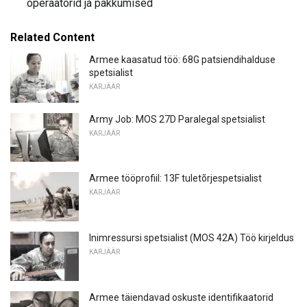
operaatorid ja pakkumised
Related Content
Armee kaasatud töö: 68G patsiendihalduse
spetsialist
KARJÄÄR
Army Job: MOS 27D Paralegal spetsialist
KARJÄÄR
Armee tööprofiil: 13F tuletõrjespetsialist
KARJÄÄR
Inimressursi spetsialist (MOS 42A) Töö kirjeldus
KARJÄÄR
Armee täiendavad oskuste identifikaatorid