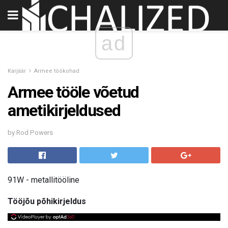
ad
Karjäär
Armee töökohad
Armee tööle võetud
ametikirjeldused
by Rod Powers
91W - metallitööline
Tööjõu põhikirjeldus