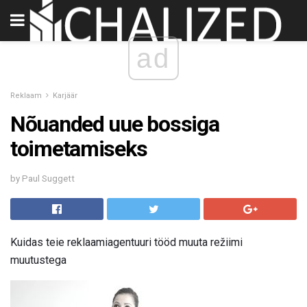
ad
Reklaam
Karjäär
Nõuanded uue bossiga
toimetamiseks
by Paul Suggett
Kuidas teie reklaamiagentuuri tööd muuta režiimi
muutustega