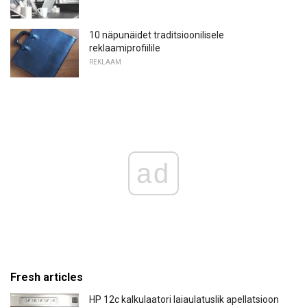
10 näpunäidet traditsioonilisele
reklaamiprofiilile
REKLAAM
ad
Fresh articles
HP 12c kalkulaatori laiaulatuslik apellatsioon