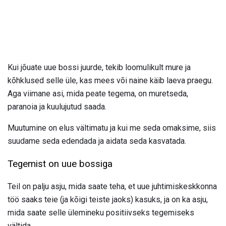
Kui jõuate uue bossi juurde, tekib loomulikult mure ja
kõhklused selle üle, kas mees või naine käib laeva praegu.
Aga viimane asi, mida peate tegema, on muretseda,
paranoia ja kuulujutud saada.
Muutumine on elus vältimatu ja kui me seda omaksime, siis
suudame seda edendada ja aidata seda kasvatada.
Tegemist on uue bossiga
Teil on palju asju, mida saate teha, et uue juhtimiskeskkonna
töö saaks teie (ja kõigi teiste jaoks) kasuks, ja on ka asju,
mida saate selle ülemineku positiivseks tegemiseks
vältida.