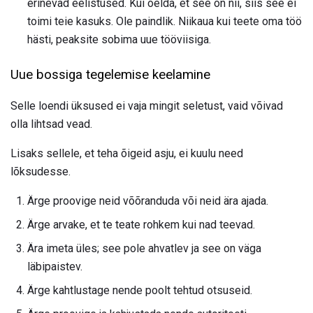
erinevad eelistused. Kui öelda, et see on nii, siis see ei
toimi teie kasuks. Ole paindlik. Niikaua kui teete oma töö
hästi, peaksite sobima uue tööviisiga.
Uue bossiga tegelemise keelamine
Selle loendi üksused ei vaja mingit seletust, vaid võivad
olla lihtsad vead.
Lisaks sellele, et teha õigeid asju, ei kuulu need
lõksudesse.
Ärge proovige neid võõranduda või neid ära ajada.
Ärge arvake, et te teate rohkem kui nad teevad.
Ära imeta üles; see pole ahvatlev ja see on väga
läbipaistev.
Ärge kahtlustage nende poolt tehtud otsuseid.