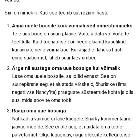
Siin on nimekiri. Kas see teenib uut režiimi hästi.
Anna uuele bossile kõik võimalused õnnestumiseks
Teie uus boss on suuri plaane. Võite aidata või võite te
teel tulla. Kuid tõenäoliselt on need plaanid kasulikud,
kui annate neile võimaluse. Kui asjad ei läheks hästi
enne saabumist, läheb suur laev ümber.
Ärge nii austage oma uue bossiga kui võimalik
Lase oma uuele bossile, sa lollid ennast. See on
suurepärane aeg, et alustada värskeid, õhuränke (ilma
negatiivse Nancy'ita) praeguste süsteemide kohta ja olla
aus, mida soovite oma töölt.
Räägi oma uue bossiga
Nutikad ja vaimud ei lähe kaugele. Snarky kommentaarid
jäävad meelde. See ei ole aeg, et näidata oma tööle
palvetamist. Olge lugupidav, nagu oleksite kellegi teise