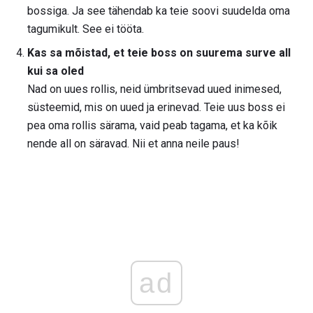
bossiga. Ja see tähendab ka teie soovi suudelda oma
tagumikult. See ei tööta.
Kas sa mõistad, et teie boss on suurema surve all
kui sa oled
Nad on uues rollis, neid ümbritsevad uued inimesed,
süsteemid, mis on uued ja erinevad. Teie uus boss ei
pea oma rollis särama, vaid peab tagama, et ka kõik
nende all on säravad. Nii et anna neile paus!
ad