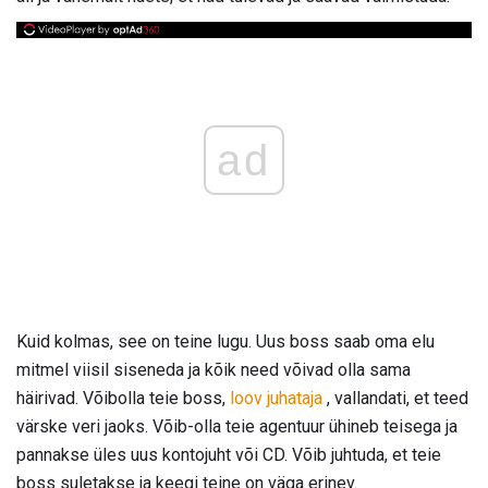
ad
Kuid kolmas, see on teine ​​lugu. Uus boss saab oma elu
mitmel viisil siseneda ja kõik need võivad olla sama
häirivad. Võibolla teie boss,
loov juhataja
, vallandati, et teed
värske veri jaoks. Võib-olla teie agentuur ühineb teisega ja
pannakse üles uus kontojuht või CD. Võib juhtuda, et teie
boss suletakse ja keegi teine ​​on väga erinev.