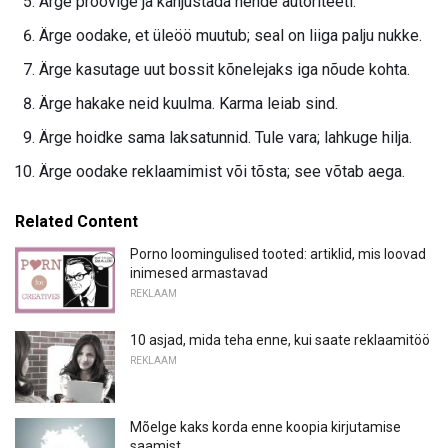
Ärge proovige ja kahjustada nende autoriteeti.
Ärge oodake, et üleöö muutub; seal on liiga palju nukke.
Ärge kasutage uut bossit kõnelejaks iga nõude kohta.
Ärge hakake neid kuulma. Karma leiab sind.
Ärge hoidke sama laksatunnid. Tule vara; lahkuge hilja.
Ärge oodake reklaamimist või tõsta; see võtab aega.
Related Content
Porno loomingulised tooted: artiklid, mis loovad
inimesed armastavad
REKLAAM
10 asjad, mida teha enne, kui saate reklaamitöö
REKLAAM
Mõelge kaks korda enne koopia kirjutamise
saamist