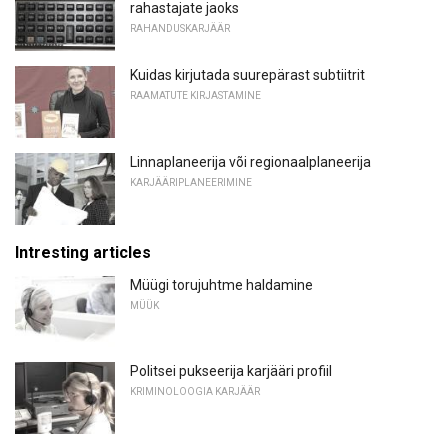
rahastajate jaoks
RAHANDUSKARJÄÄR
Kuidas kirjutada suurepärast subtiitrit
RAAMATUTE KIRJASTAMINE
Linnaplaneerija või regionaalplaneerija
KARJÄÄRIPLANEERIMINE
Intresting articles
Müügi torujuhtme haldamine
MÜÜK
Politsei pukseerija karjääri profiil
KRIMINOLOOGIA KARJÄÄR