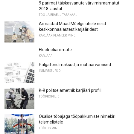
9 parimat täiskasvanute värvimisraamatut
2018. aastal
TÖÖ JA ERAELU TASAKAAL
Armastad Maad Mõelge ühele neist
keskkonnaalastest karjääridest
KARJÄÄRIPLANEERIMINE
Electrictiani mate
KARJÄÄR
Palgafondimaksud ja mahaarvamised
INIMRESSURSID
K-9 politseiametnik karjääri profiil
TÖÖPROFIILID
Osalise tööajaga tööpakkumiste nimekiri
teismelistele
TÖÖOTSIMINE