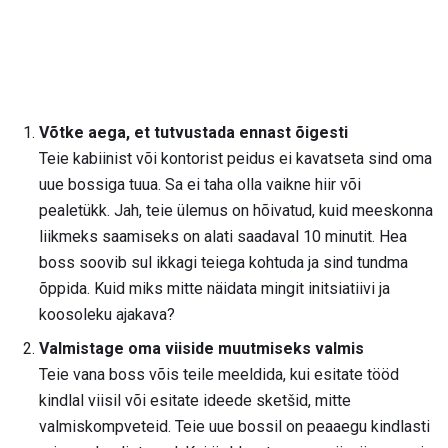
Võtke aega, et tutvustada ennast õigesti
Teie kabiinist või kontorist peidus ei kavatseta sind oma
uue bossiga tuua. Sa ei taha olla vaikne hiir või
pealetükk. Jah, teie ülemus on hõivatud, kuid meeskonna
liikmeks saamiseks on alati saadaval 10 minutit. Hea
boss soovib sul ikkagi teiega kohtuda ja sind tundma
õppida. Kuid miks mitte näidata mingit initsiatiivi ja
koosoleku ajakava?
Valmistage oma viiside muutmiseks valmis
Teie vana boss võis teile meeldida, kui esitate tööd
kindlal viisil või esitate ideede sketšid, mitte
valmiskompveteid. Teie uue bossil on peaaegu kindlasti