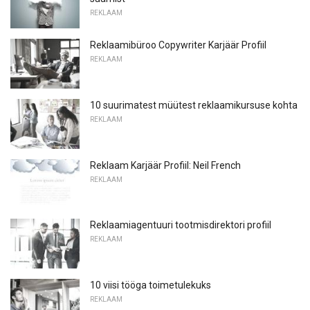
REKLAAM
Reklaamibüroo Copywriter Karjäär Profiil
REKLAAM
10 suurimatest müütest reklaamikursuse kohta
REKLAAM
Reklaam Karjäär Profiil: Neil French
REKLAAM
Reklaamiagentuuri tootmisdirektori profiil
REKLAAM
10 viisi tööga toimetulekuks
REKLAAM