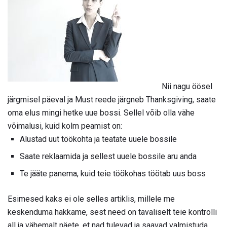
Nii nagu öösel
järgmisel päeval ja Must reede järgneb Thanksgiving, saate
oma elus mingi hetke uue bossi. Sellel võib olla vähe
võimalusi, kuid kolm peamist on:
Alustad uut töökohta ja teatate uuele bossile
Saate reklaamida ja sellest uuele bossile aru anda
Te jääte panema, kuid teie töökohas töötab uus boss
Esimesed kaks ei ole selles artiklis, millele me
keskenduma hakkame, sest need on tavaliselt teie kontrolli
all ja vähemalt näete, et nad tulevad ja saavad valmistuda.