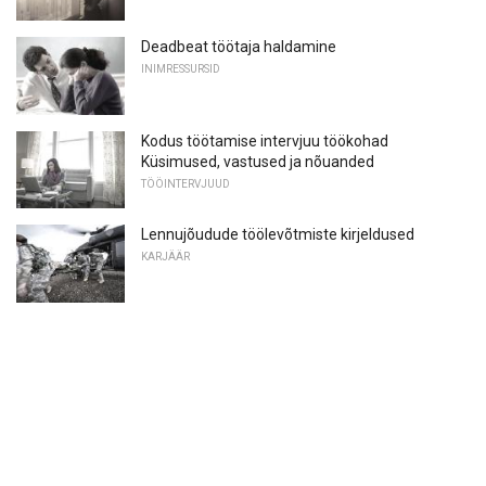
Deadbeat töötaja haldamine
INIMRESSURSID
Kodus töötamise intervjuu töökohad
Küsimused, vastused ja nõuanded
TÖÖINTERVJUUD
Lennujõudude töölevõtmiste kirjeldused
KARJÄÄR