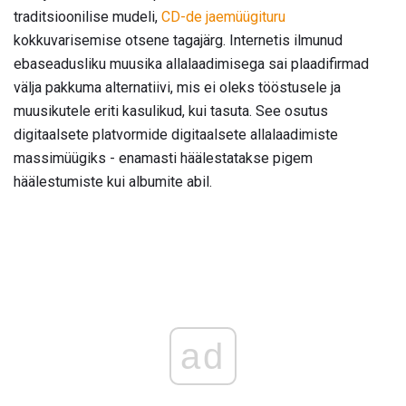
traditsioonilise mudeli,
CD-de jaemüügituru
kokkuvarisemise otsene tagajärg. Internetis ilmunud
ebaseadusliku muusika allalaadimisega sai plaadifirmad
välja pakkuma alternatiivi, mis ei oleks tööstusele ja
muusikutele eriti kasulikud, kui tasuta. See osutus
digitaalsete platvormide digitaalsete allalaadimiste
massimüügiks - enamasti häälestatakse pigem
häälestumiste kui albumite abil.
ad