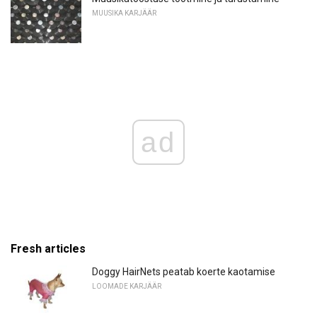
MUUSIKA KARJÄÄR
ad
Fresh articles
Doggy HairNets peatab koerte kaotamise
LOOMADE KARJÄÄR