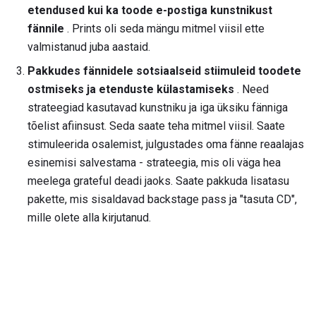
etendused kui ka toode e-postiga kunstnikust
fännile
. Prints oli seda mängu mitmel viisil ette
valmistanud juba aastaid.
Pakkudes fännidele sotsiaalseid stiimuleid toodete
ostmiseks ja etenduste külastamiseks
. Need
strateegiad kasutavad kunstniku ja iga üksiku fänniga
tõelist afiinsust. Seda saate teha mitmel viisil. Saate
stimuleerida osalemist, julgustades oma fänne reaalajas
esinemisi salvestama - strateegia, mis oli väga hea
meelega grateful deadi jaoks. Saate pakkuda lisatasu
pakette, mis sisaldavad backstage pass ja "tasuta CD",
mille olete alla kirjutanud.