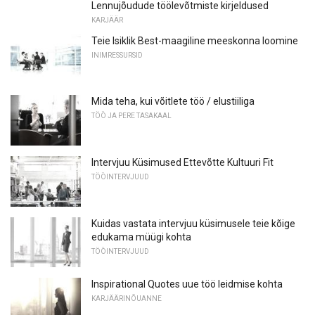
Lennujõudude töölevõtmiste kirjeldused
KARJÄÄR
Teie Isiklik Best-maagiline meeskonna loomine
INIMRESSURSID
Mida teha, kui võitlete töö / elustiiliga
TÖÖ JA PERE TASAKAAL
Intervjuu Küsimused Ettevõtte Kultuuri Fit
TÖÖINTERVJUUD
Kuidas vastata intervjuu küsimusele teie kõige
edukama müügi kohta
TÖÖINTERVJUUD
Inspirational Quotes uue töö leidmise kohta
KARJÄÄRINÕUANNE