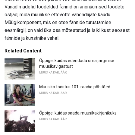
Vanad mudelid töödeldud fännid on anonüümsed toodete
ostjad, mida müüakse ettevõtte vahendajate kaudu.
Müügikomponent, mis on otse fännide turustamise
eesmärgil, on vaid üks osa mõtestatud ja isiklikust seosest
fännide ja kunstnike vahel.
Related Content
Õppige, kuidas edendada oma järgmise
muusikavigastust
MUUSIKA KARJÄÄR
Muusika tööstus 101: raadio põhitõed
MUUSIKA KARJÄÄR
Õppige, kuidas saada muusikakirjanikuks
MUUSIKA KARJÄÄR