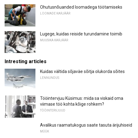
Ohutusnõuanded loomadega töötamiseks
LOOMADE KARJÄÄR
Lugege, kuidas reiside turundamine toimib
MUUSIKA KARJÄÄR
Intresting articles
Kuidas vältida sõjaväe sõitja olukorda sõites
LENNUNDUS
Tööintervjuu Küsimus: mida sa viskaid oma
viimase töö kohta kõige rohkem?
TÖÖINTERVJUUD
Avalikus raamatukogus saate tasuta ärijuhiseid
MÜÜK