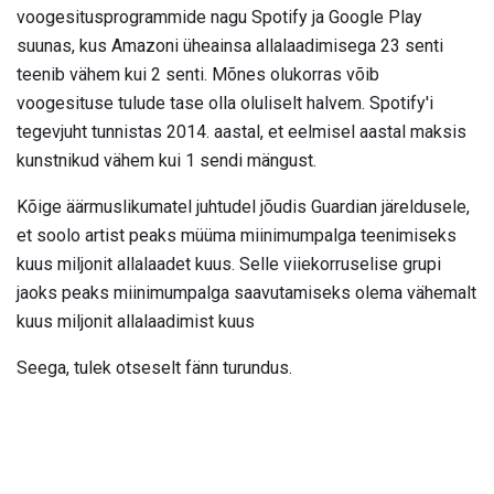
voogesitusprogrammide nagu Spotify ja Google Play
suunas, kus Amazoni üheainsa allalaadimisega 23 senti
teenib vähem kui 2 senti. Mõnes olukorras võib
voogesituse tulude tase olla oluliselt halvem. Spotify'i
tegevjuht tunnistas 2014. aastal, et eelmisel aastal maksis
kunstnikud vähem kui 1 sendi mängust.
Kõige äärmuslikumatel juhtudel jõudis Guardian järeldusele,
et soolo artist peaks müüma miinimumpalga teenimiseks
kuus miljonit allalaadet kuus. Selle viiekorruselise grupi
jaoks peaks miinimumpalga saavutamiseks olema vähemalt
kuus miljonit allalaadimist kuus
Seega, tulek otseselt fänn turundus.