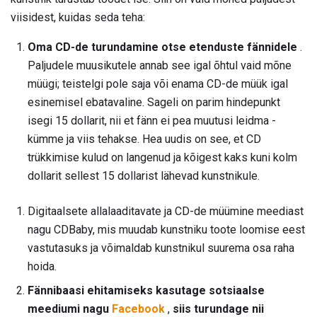
viisidest, kuidas seda teha:
Oma CD-de turundamine otse etenduste fännidele
.
Paljudele muusikutele annab see igal õhtul vaid mõne
müügi; teistelgi pole saja või enama CD-de müük igal
esinemisel ebatavaline. Sageli on parim hindepunkt
isegi 15 dollarit, nii et fänn ei pea muutusi leidma -
kümme ja viis tehakse. Hea uudis on see, et CD
trükkimise kulud on langenud ja kõigest kaks kuni kolm
dollarit sellest 15 dollarist lähevad kunstnikule.
Digitaalsete allalaaditavate ja CD-de müümine meediast
nagu CDBaby, mis muudab kunstniku toote loomise eest
vastutasuks ja võimaldab kunstnikul suurema osa raha
hoida.
Fännibaasi ehitamiseks kasutage sotsiaalse
meediumi nagu
Facebook
,
siis turundage nii