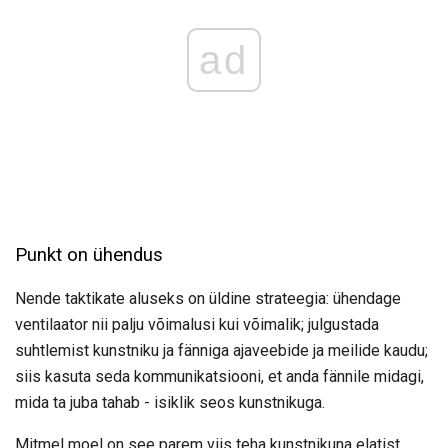
ad
Punkt on ühendus
Nende taktikate aluseks on üldine strateegia: ühendage
ventilaator nii palju võimalusi kui võimalik; julgustada
suhtlemist kunstniku ja fänniga ajaveebide ja meilide kaudu;
siis kasuta seda kommunikatsiooni, et anda fännile midagi,
mida ta juba tahab - isiklik seos kunstnikuga.
Mitmel moel on see parem viis teha kunstnikuna elatist.