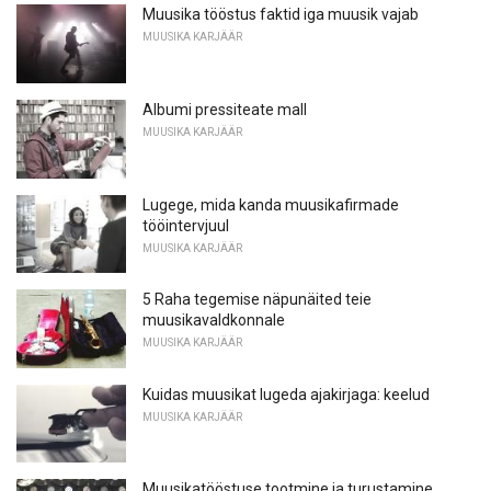
Muusika tööstus faktid iga muusik vajab
MUUSIKA KARJÄÄR
Albumi pressiteate mall
MUUSIKA KARJÄÄR
Lugege, mida kanda muusikafirmade
tööintervjuul
MUUSIKA KARJÄÄR
5 Raha tegemise näpunäited teie
muusikavaldkonnale
MUUSIKA KARJÄÄR
Kuidas muusikat lugeda ajakirjaga: keelud
MUUSIKA KARJÄÄR
Muusikatööstuse tootmine ja turustamine