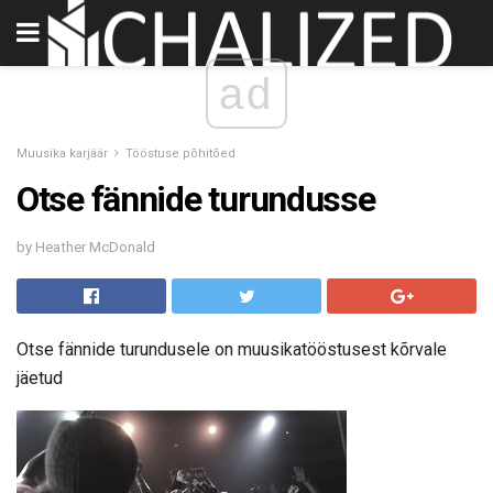
ad
Muusika karjäär
Tööstuse põhitõed
Otse fännide turundusse
by Heather McDonald
Otse fännide turundusele on muusikatööstusest kõrvale
jäetud