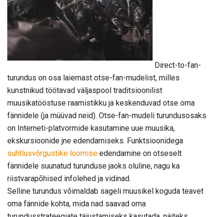
Direct-to-fan-
turundus on osa laiemast otse-fan-mudelist, milles
kunstnikud töötavad väljaspool traditsioonilist
muusikatööstuse raamistikku ja keskenduvad otse oma
fännidele (ja müüvad neid). Otse-fan-mudeli turundusosaks
on Interneti-platvormide kasutamine uue muusika,
ekskursioonide jne edendamiseks. Funktsioonidega
suhtlusvõrgustike loomise
edendamine on otseselt
fännidele suunatud turunduse jaoks oluline, nagu ka
riistvarapõhised infolehed ja vidinad.
Selline turundus võimaldab sageli muusikel koguda teavet
oma fännide kohta, mida nad saavad oma
turundusstrateegiate täiustamiseks kasutada, näiteks