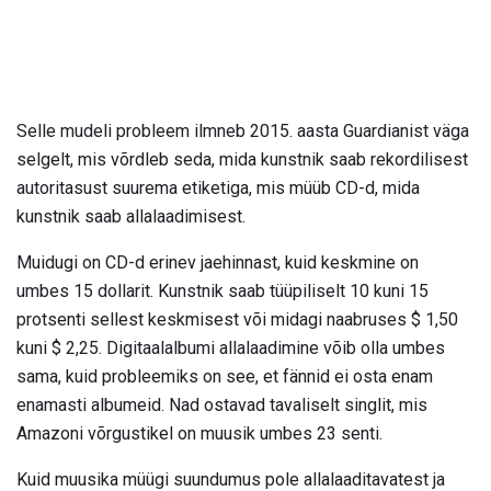
Selle mudeli probleem ilmneb 2015. aasta Guardianist väga
selgelt, mis võrdleb seda, mida kunstnik saab rekordilisest
autoritasust suurema etiketiga, mis müüb CD-d, mida
kunstnik saab allalaadimisest.
Muidugi on CD-d erinev jaehinnast, kuid keskmine on
umbes 15 dollarit. Kunstnik saab tüüpiliselt 10 kuni 15
protsenti sellest keskmisest või midagi naabruses $ 1,50
kuni $ 2,25. Digitaalalbumi allalaadimine võib olla umbes
sama, kuid probleemiks on see, et fännid ei osta enam
enamasti albumeid. Nad ostavad tavaliselt singlit, mis
Amazoni võrgustikel on muusik umbes 23 senti.
Kuid muusika müügi suundumus pole allalaaditavatest ja