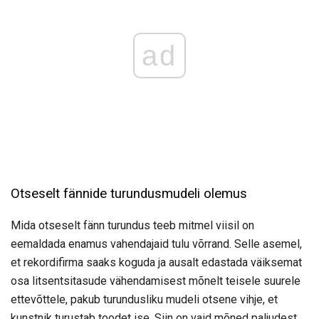
ad
Otseselt fännide turundusmudeli olemus
Mida otseselt fänn turundus teeb mitmel viisil on
eemaldada enamus vahendajaid tulu võrrand. Selle asemel,
et rekordifirma saaks koguda ja ausalt edastada väiksemat
osa litsentsitasude vähendamisest mõnelt teisele suurele
ettevõttele, pakub turundusliku mudeli otsene vihje, et
kunstnik turustab toodet ise. Siin on vaid mõned paljudest