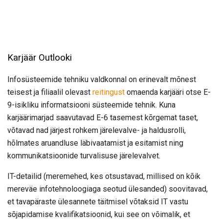
Karjäär Outlooki
Infosüsteemide tehniku ​​valdkonnal on erinevalt mõnest
teisest ja filiaalil olevast
reitingust
omaenda karjääri otse E-
9-isikliku informatsiooni süsteemide tehnik. Kuna
karjäärimarjad saavutavad E-6 tasemest kõrgemat taset,
võtavad nad järjest rohkem järelevalve- ja haldusrolli,
hõlmates aruandluse läbivaatamist ja esitamist ning
kommunikatsioonide turvalisuse järelevalvet.
IT-detailid (meremehed, kes otsustavad, millised on kõik
mereväe infotehnoloogiaga seotud ülesanded) soovitavad,
et tavapäraste ülesannete täitmisel võtaksid IT vastu
sõjapidamise kvalifikatsioonid, kui see on võimalik, et