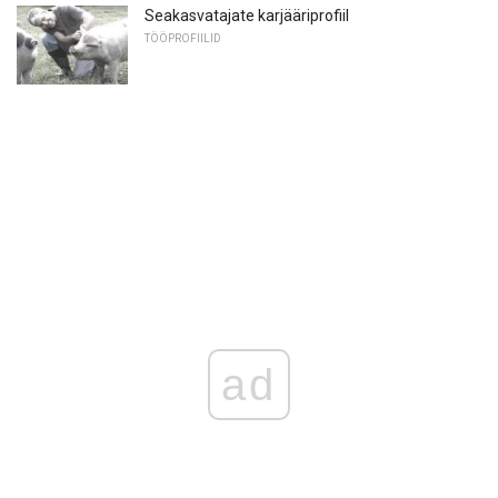
Seakasvatajate karjääriprofiil
TÖÖPROFIILID
ad