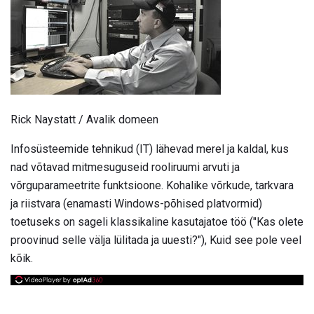
Rick Naystatt / Avalik domeen
Infosüsteemide tehnikud (IT) lähevad merel ja kaldal, kus
nad võtavad mitmesuguseid rooliruumi arvuti ja
võrguparameetrite funktsioone. Kohalike võrkude, tarkvara
ja riistvara (enamasti Windows-põhised platvormid)
toetuseks on sageli klassikaline kasutajatoe töö ("Kas olete
proovinud selle välja lülitada ja uuesti?"), Kuid see pole veel
kõik.