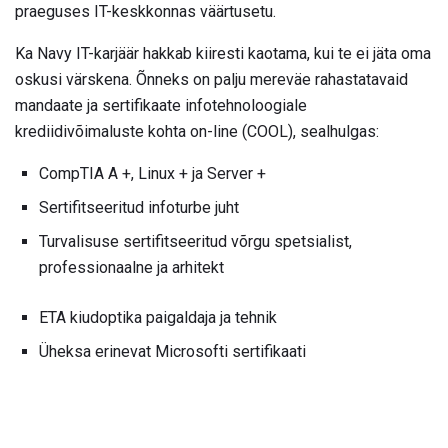
praeguses IT-keskkonnas väärtusetu.
Ka Navy IT-karjäär hakkab kiiresti kaotama, kui te ei jäta oma
oskusi värskena. Õnneks on palju mereväe rahastatavaid
mandaate ja sertifikaate infotehnoloogiale
krediidivõimaluste kohta on-line (COOL), sealhulgas:
CompTIA A +, Linux + ja Server +
Sertifitseeritud infoturbe juht
Turvalisuse sertifitseeritud võrgu spetsialist,
professionaalne ja arhitekt
ETA kiudoptika paigaldaja ja tehnik
Üheksa erinevat Microsofti sertifikaati