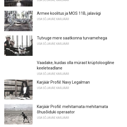
USA SÕJAVÄE KARJÄÄR
Armee koolitus ja MOS 11B, jalavägi
USA SÕJAVÄE KARJÄÄR
Tutvuge mere saatkonna turvamehega
USA SÕJAVÄE KARJÄÄR
Vaadake, kuidas olla mürast krüptoloogiline
keeleteadlane
USA SÕJAVÄE KARJÄÄR
Karjäär Profiil: Navy Legalman
USA SÕJAVÄE KARJÄÄR
Karjäär Profiil: mehitamata mehitamata
õhusõiduki operaator
USA SÕJAVÄE KARJÄÄR