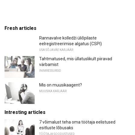
Fresh articles
Rannavalve kolledži üliõpilaste
eelregistreerimise algatus (CSPI)
USA SÕJAVÄE KARJÄÄR
Tahtmatused, mis üllatuslikult piiravad
värbamist
INIMRESSURSID
Mis on muusikaagent?
MUUSIKA KARJÄÄR
Intresting articles
7 võimalust teha oma töötaja eelistused
esitluste lõbusaks
TÖÖTAJA SOODUSTUSED