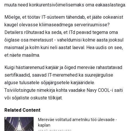
muuta need konkurentsivõimelisemaks oma eakaaslastega.
Mõelge, et töötav IT-süsteem tähendab, et jääte ookeanist
kaugel olevasse kliimaseadmega serveriruumisse?
Detailers rõhutavad ka seda, et ITd peavad tegema oma
õiglase osa meretasust - vaheldumisi kolme aasta jooksul
maismaal ja kolm kuni neli aastat laeval. Hea uudis on see,
et näete maailma.
Kuigi hästiarenenud karjäär ja õiged mereväe rahastatavad
sertifikaadid, saavad IT-meremehed ka suurejärgulise
alguse tulusatele sõjajärgsetele karjääridele.
Tsiviilotsingute nimekirja kohta vaadake Navy COOL-i saiti
või sõjaliste oskuste tõlkijat.
Related Content
Mereväe volitatud ametniku töö ülevaade -
kaplan