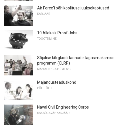
Air Force'i põhikoolituse juuksekaotused
KARJÄÄR
10 Allakäik Proof Jobs
TÖÖOTSIMINE
Sõjalise kõrgkooli laenude tagasimaksmise
programm (CLRP)
MAKSMINE JA HÜVITISED
Majandusteaduskond
PÕHITÕED
Naval Civil Engineering Corps
USA SÕJAVÄE KARJÄÄR