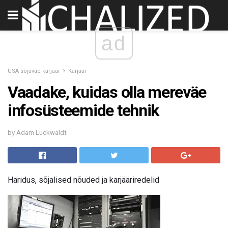
ad
USA sõjaväe karjäär
Karjäär
Vaadake, kuidas olla mereväe
infosüsteemide tehnik
by Adam Luckwaldt
Haridus, sõjalised nõuded ja karjääriredelid