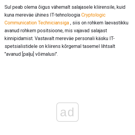
Sul peab olema õigus vähemalt salajasele kliirensile, kuid
kuna mereväe ühines IT-tehnoloogia
Cryptologic
Communication Techniciansiga
, siis on rohkem laevastikku
avanud rohkem positsioone, mis vajavad salajast
kinnipidamist. Vastavalt mereväe personali käsku IT-
spetsialistidele on kliirens kõrgemal tasemel lihtsalt
"avanud [palju] võimalusi".
ad