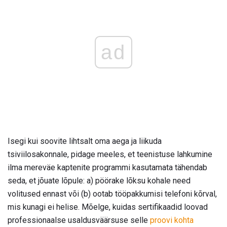
ad
Isegi kui soovite lihtsalt oma aega ja liikuda
tsiviilosakonnale, pidage meeles, et teenistuse lahkumine
ilma mereväe kaptenite programmi kasutamata tähendab
seda, et jõuate lõpule: a) pöörake lõksu kohale need
volitused ennast või (b) ootab tööpakkumisi telefoni kõrval,
mis kunagi ei helise. Mõelge, kuidas sertifikaadid loovad
professionaalse usaldusväärsuse selle
proovi kohta