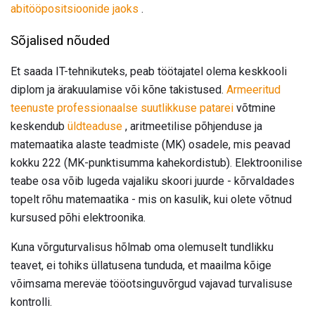
abitööpositsioonide jaoks
.
Sõjalised nõuded
Et saada IT-tehnikuteks, peab töötajatel olema keskkooli
diplom ja ärakuulamise või kõne takistused.
Armeeritud
teenuste professionaalse suutlikkuse patarei
võtmine
keskendub
üldteaduse
, aritmeetilise põhjenduse ja
matemaatika alaste teadmiste (MK) osadele, mis peavad
kokku 222 (MK-punktisumma kahekordistub). Elektroonilise
teabe osa võib lugeda vajaliku skoori juurde - kõrvaldades
topelt rõhu matemaatika - mis on kasulik, kui olete võtnud
kursused põhi elektroonika.
Kuna võrguturvalisus hõlmab oma olemuselt tundlikku
teavet, ei tohiks üllatusena tunduda, et maailma kõige
võimsama mereväe tööotsinguvõrgud vajavad turvalisuse
kontrolli.