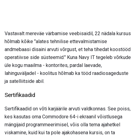
Vastavalt mereväe värbamise veebisaidil, 22 nädala kursus
hõlmab kõike "alates tehnilise ettevalmistamise
andmebaasi disaini arvuti võrgust, et teha tihedat koostööd
operatiivse side süsteemid." Kuna Navy IT tegeleb võrkude
üle kogu maailma - kontorites, pardal laevade,
lahinguväljadel - koolitus hõlmab ka tööd raadiosageduste
ja satelliitside abil.
Sertifikaadid
Sertifikaadid on võti karjäärile arvuti valdkonnas. See poiss,
kes kasutas oma Commodore 64-i ekraanil võistlusega
mängijaid programmeerimisel, võis olla tema ajahetkel
viskamine, kuid kui ta pole ajakohasena kursis, on ta