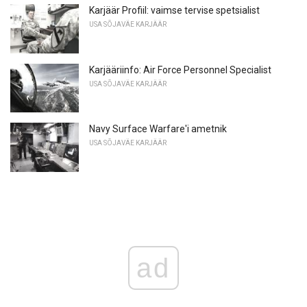
Karjäär Profiil: vaimse tervise spetsialist
USA SÕJAVÄE KARJÄÄR
Karjääriinfo: Air Force Personnel Specialist
USA SÕJAVÄE KARJÄÄR
Navy Surface Warfare'i ametnik
USA SÕJAVÄE KARJÄÄR
ad