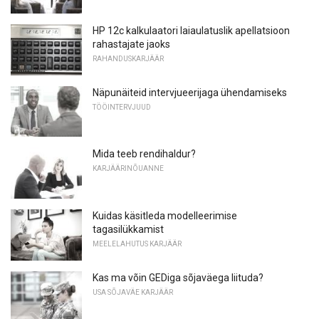
HP 12c kalkulaatori laiaulatuslik apellatsioon
rahastajate jaoks
RAHANDUSKARJÄÄR
Näpunäiteid intervjueerijaga ühendamiseks
TÖÖINTERVJUUD
Mida teeb rendihaldur?
KARJÄÄRINÕUANNE
Kuidas käsitleda modelleerimise
tagasilükkamist
MEELELAHUTUS KARJÄÄR
Kas ma võin GEDiga sõjaväega liituda?
USA SÕJAVÄE KARJÄÄR