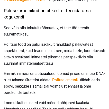
Politseiametnikud on uhked, et teenida oma
kogukondi
See võib olla tohutult rõõmustav, et teie töö teenib
suuremat kasu.
Politsei tööd on palju isiklikult rahuldust pakkuvatest
aspektidest, kuid teadmine, et see, mida teete, loodetavasti
aitaks arvukatel inimestel pikemas perspektiivis olla
suurimat immateriaalset tasu.
Enamik inimesi on sotsiaalsed loomad ja see on meie DNA-
s, et tahame üksteist aidata.
Politseiametnik
täidab seda
soovi, pakkudes samal ajal võimalust ennast ja oma
perekonda toetada.
Loomulikult on need vaid mõned põhjused kaaluda