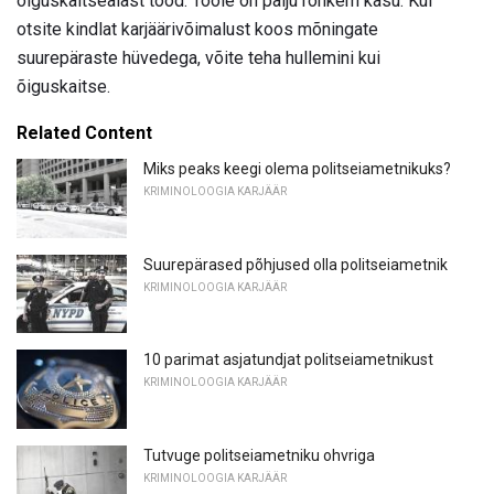
õiguskaitsealast tööd. Tööle on palju rohkem kasu. Kui
otsite kindlat karjäärivõimalust koos mõningate
suurepäraste hüvedega, võite teha hullemini kui
õiguskaitse.
Related Content
Miks peaks keegi olema politseiametnikuks?
KRIMINOLOOGIA KARJÄÄR
Suurepärased põhjused olla politseiametnik
KRIMINOLOOGIA KARJÄÄR
10 parimat asjatundjat politseiametnikust
KRIMINOLOOGIA KARJÄÄR
Tutvuge politseiametniku ohvriga
KRIMINOLOOGIA KARJÄÄR