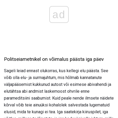
ad
Politseiametnikel on võimalus päästa iga päev
Sageli leiad ennast olukorras, kus kellegi elu päästa. See
võib olla elu- ja surmajuhtum, mis hõlmab kannatanute
väljapääsemist kukkunud autost või esimese abivahendi ja
elutähtsa abi andmist laskemoost ohvrile enne
parameditsiini saabumist. Kuid peale nende ilmsete näidete
kõrval võib teie ainuüksi kohalolek salvestada lugematuid
elusid, mida te kunagi ei tea. Iga saatekirja kiiruspilet, iga