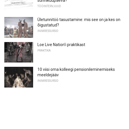
sünnikuupäeva?
TÖÖINTERVJUUD
Ületunnitöö tasustamine: mis see on ja kes on
õigustatud?
INIMRESSURSID
Loe Live Nation'i praktikast
PRAKTIKA
10 viisi oma kolleegi pensionileminemiseks
meeldejääv
INIMRESSURSID