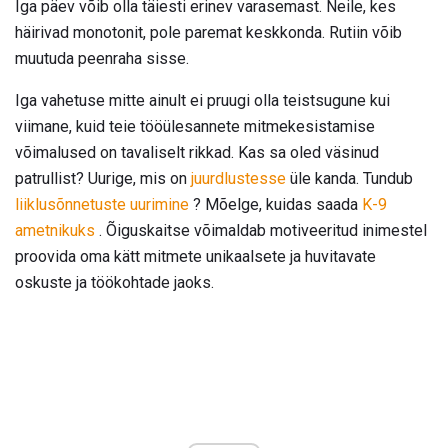
Iga päev võib olla täiesti erinev varasemast. Neile, kes
häirivad monotonit, pole paremat keskkonda. Rutiin võib
muutuda peenraha sisse.
Iga vahetuse mitte ainult ei pruugi olla teistsugune kui
viimane, kuid teie tööülesannete mitmekesistamise
võimalused on tavaliselt rikkad. Kas sa oled väsinud
patrullist? Uurige, mis on
juurdlustesse
üle kanda. Tundub
liiklusõnnetuste uurimine
? Mõelge, kuidas saada
K-9
ametnikuks
. Õiguskaitse võimaldab motiveeritud inimestel
proovida oma kätt mitmete unikaalsete ja huvitavate
oskuste ja töökohtade jaoks.