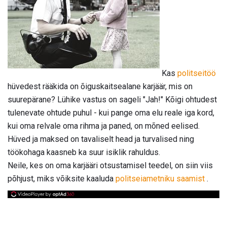
Kas
politseitöö
hüvedest rääkida on õiguskaitsealane karjäär, mis on
suurepärane? Lühike vastus on sageli "Jah!" Kõigi ohtudest
tulenevate ohtude puhul - kui pange oma elu reale iga kord,
kui oma relvale oma rihma ja paned, on mõned eelised.
Hüved ja maksed on tavaliselt head ja turvalised ning
töökohaga kaasneb ka suur isiklik rahuldus.
Neile, kes on oma karjääri otsustamisel teedel, on siin viis
põhjust, miks võiksite kaaluda
politseiametniku saamist
.