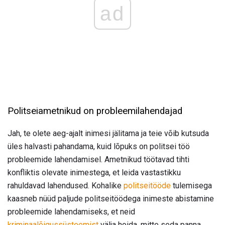
ad
Politseiametnikud on probleemilahendajad
Jah, te olete aeg-ajalt inimesi jälitama ja teie võib kutsuda
üles halvasti pahandama, kuid lõpuks on politsei töö
probleemide lahendamisel. Ametnikud töötavad tihti
konfliktis olevate inimestega, et leida vastastikku
rahuldavad lahendused. Kohalike
politseitööde
tulemisega
kaasneb nüüd paljude politseitöödega inimeste abistamine
probleemide lahendamiseks, et neid
kriminaalõigussüsteemist
välja hoida, mitte seda panna.