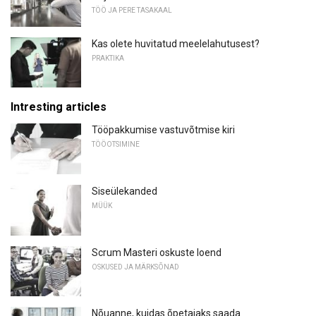
TÖÖ JA PERE TASAKAAL
Kas olete huvitatud meelelahutusest?
PRAKTIKA
Intresting articles
Tööpakkumise vastuvõtmise kiri
TÖÖOTSIMINE
Siseülekanded
MÜÜK
Scrum Masteri oskuste loend
OSKUSED JA MÄRKSÕNAD
Nõuanne, kuidas õpetajaks saada