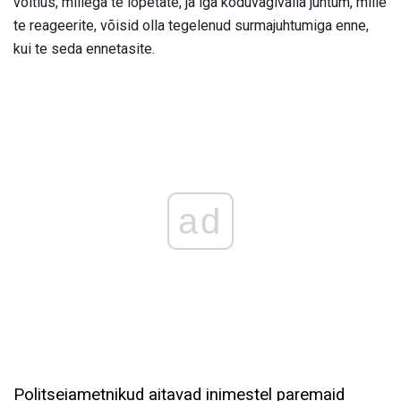
võitlus, millega te lõpetate, ja iga koduvägivalla juhtum, mille
te reageerite, võisid olla tegelenud surmajuhtumiga enne,
kui te seda ennetasite.
ad
Politseiametnikud aitavad inimestel paremaid