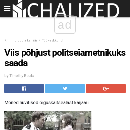
ad
Kriminoloogia karjäär
Töökeskkond
Viis põhjust politseiametnikuks
saada
by Timothy Roufa
Mõned hüvitised õiguskaitsealast karjääri