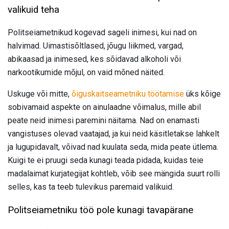
valikuid teha
Politseiametnikud kogevad sageli inimesi, kui nad on
halvimad. Uimastisõltlased, jõugu liikmed, vargad,
abikaasad ja inimesed, kes sõidavad alkoholi või
narkootikumide mõjul, on vaid mõned näited.
Uskuge või mitte,
õiguskaitseametniku töötamise
üks kõige
sobivamaid aspekte on ainulaadne võimalus, mille abil
peate neid inimesi paremini näitama. Nad on enamasti
vangistuses olevad vaatajad, ja kui neid käsitletakse lahkelt
ja lugupidavalt, võivad nad kuulata seda, mida peate ütlema.
Kuigi te ei pruugi seda kunagi teada pidada, kuidas teie
madalaimat kurjategijat kohtleb, võib see mängida suurt rolli
selles, kas ta teeb tulevikus paremaid valikuid.
Politseiametniku töö pole kunagi tavapärane