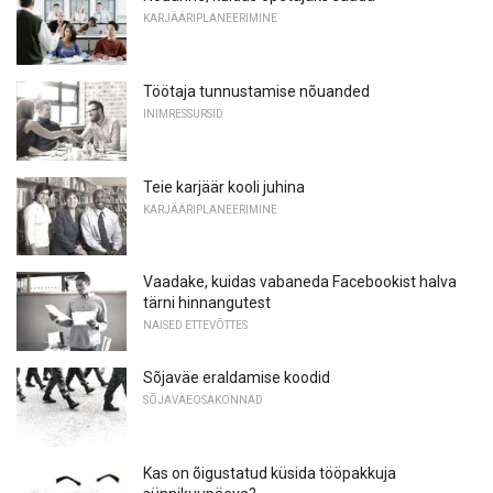
KARJÄÄRIPLANEERIMINE
Töötaja tunnustamise nõuanded
INIMRESSURSID
Teie karjäär kooli juhina
KARJÄÄRIPLANEERIMINE
Vaadake, kuidas vabaneda Facebookist halva
tärni hinnangutest
NAISED ETTEVÕTTES
Sõjaväe eraldamise koodid
SÕJAVÄEOSAKONNAD
Kas on õigustatud küsida tööpakkuja