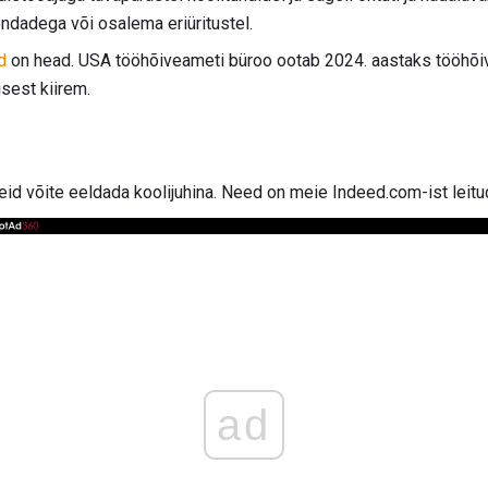
ndadega või osalema eriüritustel.
d
on head. USA tööhõiveameti büroo ootab 2024. aastaks tööhõiv
sest kiirem.
eid võite eeldada koolijuhina. Need on meie Indeed.com-ist leitu
ad