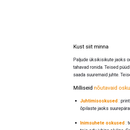
Kust siit minna
Paljude üksikisikute jaoks 
tahavad ronida. Teised püü
saada suuremaid juhte. Teis
Milliseid
nõutavaid osku
Juhtimisoskused
: prin
õpilaste jaoks suurepära
Inimsuhete oskused
: 