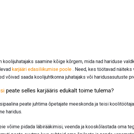
on koolijuhatajaks saamine kõige kõrgem, mida nad hariduse val
dlevad
karjääri edasiliikumise poole
. Need, kes töötavad näiteks 
ed võivad saada koolijuhtkonna juhatajaks või haridusasutuste p
si
peate selles karjääris edukalt toime tulema?
tsipaalina peate juhtima õpetajate meeskonda ja teisi koolitöötaj
ne haridus.
teie võime pidada läbirääkimisi, veenda ja kooskõlastada oma teg