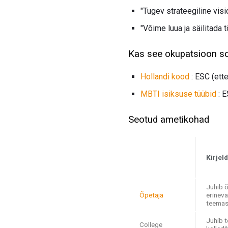
"Tugev strateegiline vis
"Võime luua ja säilitada
Kas see okupatsioon sob
Hollandi kood
: ESC (ett
MBTI isiksuse
tüübid
: E
Seotud ametikohad
Kirjel
Juhib õ
Õpetaja
erineva
teemas
Juhib 
College