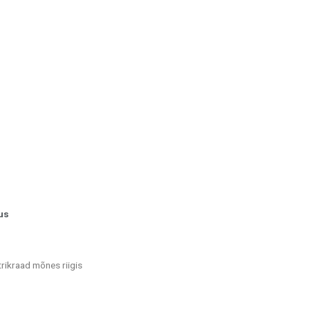
us
rikraad mõnes riigis