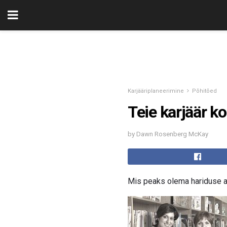
Karjääriplaneerimine
Põhitõed
Teie karjäär ko
by Dawn Rosenberg McKay
Mis peaks olema hariduse a