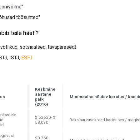
ioonivõime"
 tõhusad töösuhted"
ib teile hästi?
evõtlikud, sotsiaalsed, tavapärased)
STJ, ISTJ,
ESFJ
Keskmine
aastane
dus
Minimaalne nõutav haridus / koolit
palk
(2016)
pilastele
$ 52620- $
id
Bakalaureusekraad hariduses / magist
58,030
id
tegevusi
90 760