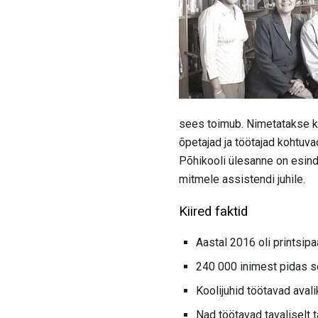
sees toimub. Nimetatakse ka
õpetajad ja töötajad kohtuv
Põhikooli ülesanne on esin
mitmele assistendi juhile.
Kiired faktid
Aastal 2016 oli printsipa
240 000 inimest pidas s
Koolijuhid töötavad avali
Nad töötavad tavaliselt t