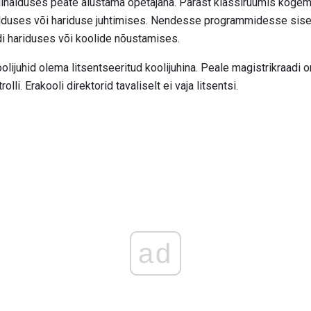
olihalduses peate alustama õpetajana. Pärast klassiruumis koge
ralduses või hariduse juhtimises. Nendesse programmidesse s
di hariduses või koolide nõustamises.
olijuhid olema litsentseeritud koolijuhina. Peale magistrikraad
olli. Erakooli direktorid tavaliselt ei vaja litsentsi.
ad