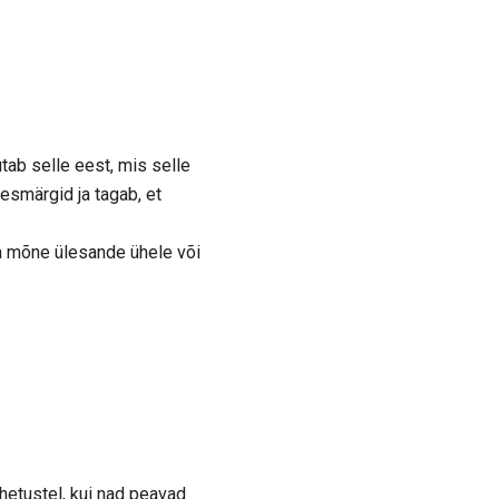
tab selle eest, mis selle
esmärgid ja tagab, et
a mõne ülesande ühele või
ahetustel, kui nad peavad