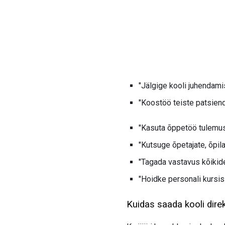
"Jälgige kooli juhendami
"Koostöö teiste patsien
"Kasuta õppetöö tulemus
"Kutsuge õpetajate, õpil
"Tagada vastavus kõikidel
"Hoidke personali kursis
Kuidas saada kooli dire