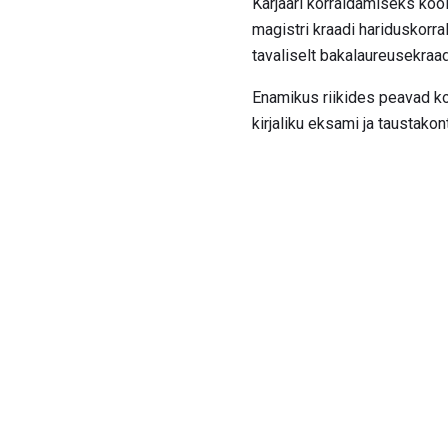
Karjääri korraldamiseks ko
magistri kraadi hariduskor
tavaliselt bakalaureusekraa
Enamikus riikides peavad ko
kirjaliku eksami ja taustakontr