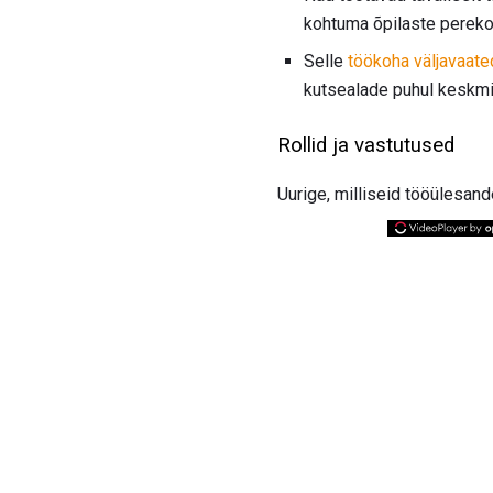
kohtuma õpilaste pereko
Selle
töökoha väljavaate
kutsealade puhul keskmi
Rollid ja vastutused
Uurige, milliseid tööülesand