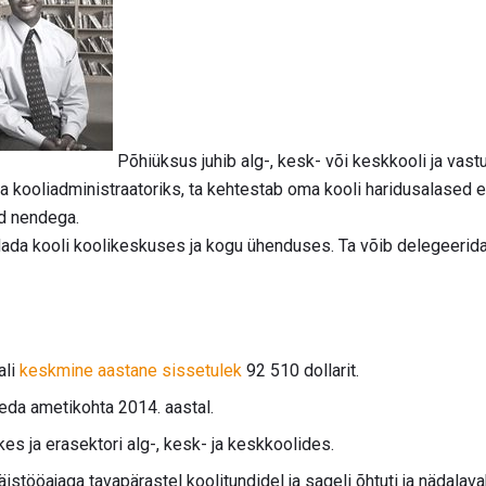
Põhiüksus juhib alg-, kesk- või keskkooli ja vastu
 kooliadministraatoriks, ta kehtestab oma kooli haridusalased e
ad nendega.
dada kooli koolikeskuses ja kogu ühenduses. Ta võib delegeerid
ali
keskmine aastane sissetulek
92 510 dollarit.
eda ametikohta 2014. aastal.
kes ja erasektori alg-, kesk- ja keskkoolides.
äistööajaga tavapärastel koolitundidel ja sageli õhtuti ja nädalav