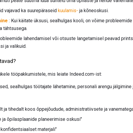
 Samuti peate suutma luua suhteid oma õpilaste ja nende vanemate
hid vajavad ka suurepäraseid
kuulamis-
ja kõneoskusi.
mine
:
Kui käitate üksusi, sealhulgas kooli, on võime probleemide
a tähtsusega.
robleemide lahendamisel või otsuste langetamisel peavad printsi
i ja valikuid.
tavad?
kele tööpakkumistele, mis leiate Indeed.com-ist:
ed, sealhulgas töötajate lähetamine, personali arengu jälgimine 
 ja tihedalt koos õppejõudude, administratiivsete ja vanematega
e ja õpilasplaanide planeerimise oskusi"
konfidentsiaalset materjali"