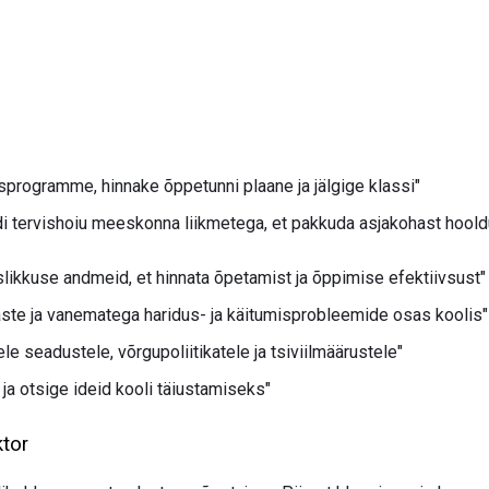
sprogramme, hinnake õppetunni plaane ja jälgige klassi"
di tervishoiu meeskonna liikmetega, et pakkuda asjakohast hool
likkuse andmeid, et hinnata õpetamist ja õppimise efektiivsust"
aste ja vanematega haridus- ja käitumisprobleemide osas koolis"
e seadustele, võrgupoliitikatele ja tsiviilmäärustele"
 ja otsige ideid kooli täiustamiseks"
ktor