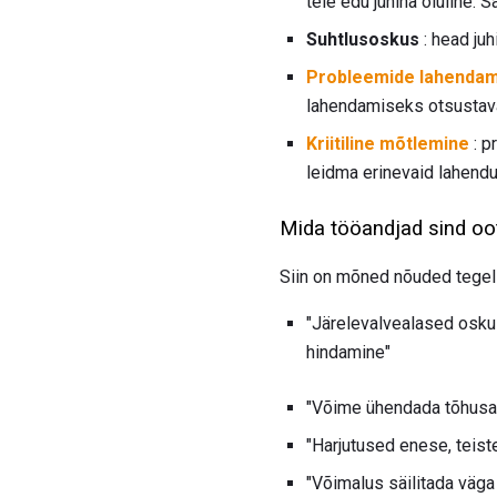
teie edu juhina oluline.
Suhtlusoskus
: head ju
Probleemide lahenda
lahendamiseks otsustav
Kriitiline mõtlemine
: p
leidma erinevaid lahendus
Mida tööandjad sind oo
Siin on mõned nõuded tegeli
"Järelevalvealased oskus
hindamine"
"Võime ühendada tõhusalt
"Harjutused enese, teist
"Võimalus säilitada väga 