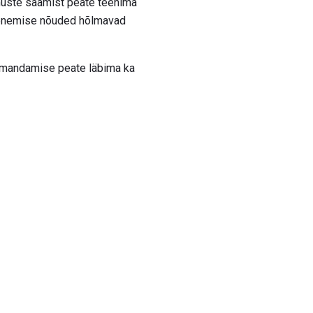
muste saamist peate teenima
isenemise nõuded hõlmavad
i omandamise peate läbima ka