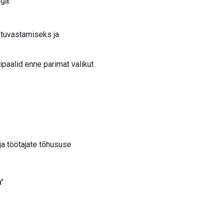
ga.
 tuvastamiseks ja
paalid enne parimat valikut
ja töötajate tõhususe
"