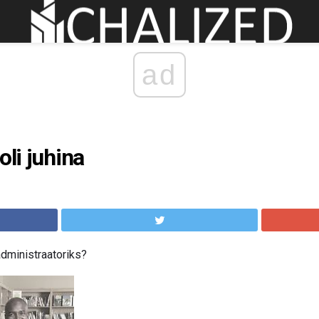
ad
oli juhina
dministraatoriks?