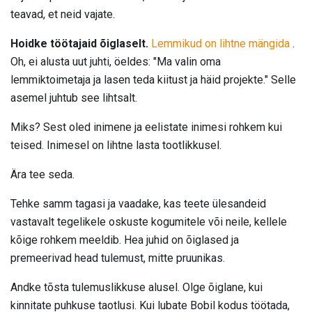
teavad, et neid vajate.
Hoidke töötajaid õiglaselt.
Lemmikud on lihtne mängida
.
Oh, ei alusta uut juhti, öeldes: "Ma valin oma
lemmiktoimetaja ja lasen teda kiitust ja häid projekte." Selle
asemel juhtub see lihtsalt.
Miks? Sest oled inimene ja eelistate inimesi rohkem kui
teised. Inimesel on lihtne lasta tootlikkusel.
Ära tee seda.
Tehke samm tagasi ja vaadake, kas teete ülesandeid
vastavalt tegelikele oskuste kogumitele või neile, kellele
kõige rohkem meeldib. Hea juhid on õiglased ja
premeerivad head tulemust, mitte pruunikas.
Andke tõsta tulemuslikkuse alusel. Olge õiglane, kui
kinnitate puhkuse taotlusi. Kui lubate Bobil kodus töötada,