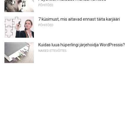
PÕHITÕED
7 küsimust, mis aitavad ennast täita karjääri
PÕHITÕED
Kuidas luua hüperlingi järjehoidja WordPressis?
NAISED ETTEVÕTTES