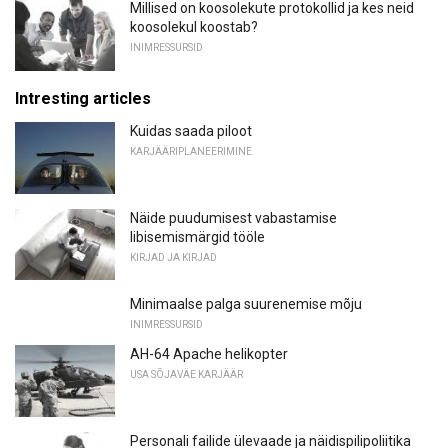
Millised on koosolekute protokollid ja kes neid
koosolekul koostab?
INIMRESSURSID
Intresting articles
Kuidas saada piloot
KARJÄÄRIPLANEERIMINE
Näide puudumisest vabastamise
libisemismärgid tööle
KIRJAD JA KIRJAD
Minimaalse palga suurenemise mõju
INIMRESSURSID
AH-64 Apache helikopter
USA SÕJAVÄE KARJÄÄR
Personali failide ülevaade ja näidispilipoliitika