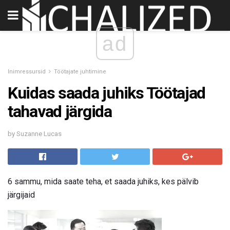
ad
Inimressursid
Töötajate juhtimine
Kuidas saada juhiks Töötajad
tahavad järgida
by Suzanne Lucas
6 sammu, mida saate teha, et saada juhiks, kes pälvib
järgijaid