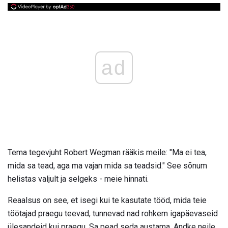
ad
Tema tegevjuht Robert Wegman rääkis meile: "Ma ei tea,
mida sa tead, aga ma vajan mida sa teadsid." See sõnum
helistas valjult ja selgeks - meie hinnati.
Reaalsus on see, et isegi kui te kasutate tööd, mida teie
töötajad praegu teevad, tunnevad nad rohkem igapäevaseid
ülesandeid kui praegu. Sa pead seda austama. Andke neile