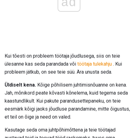
ad
Kui tõesti on probleem töötaja jõudlusega, siis on teie
ülesanne kas seda parandada või
töötaja tulekahju
. Kui
probleem jätkub, on see teie süü. Ära unusta seda.
Üldiselt kena.
Kõige põhilisem juhtimisnõuanne on kena.
Jah, mõnikord peate kõvasti kõnelema, kuid tegema seda
kaastundlikult. Kui pakute parandusettepaneku, on teie
eesmärk kõigi jaoks jõudluse parandamine, mitte õigustus,
et teil on õige ja need on valed.
Kasutage seda oma juhtpõhimõttena ja teie töötajad
austavad teid ja teevad tööd raskemaks, tuues oma