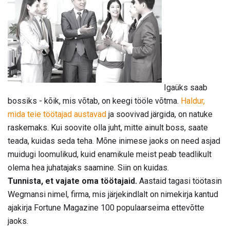
Igaüks saab
bossiks - kõik, mis võtab, on keegi tööle võtma.
Haldur,
mida teie töötajad austavad
ja soovivad järgida, on natuke
raskemaks. Kui soovite olla juht, mitte ainult boss, saate
teada, kuidas seda teha. Mõne inimese jaoks on need asjad
muidugi loomulikud, kuid enamikule meist peab teadlikult
olema hea juhatajaks saamine. Siin on kuidas.
Tunnista, et vajate oma töötajaid.
Aastaid tagasi töötasin
Wegmansi nimel, firma, mis järjekindlalt on nimekirja kantud
ajakirja Fortune Magazine 100 populaarseima ettevõtte
jaoks.