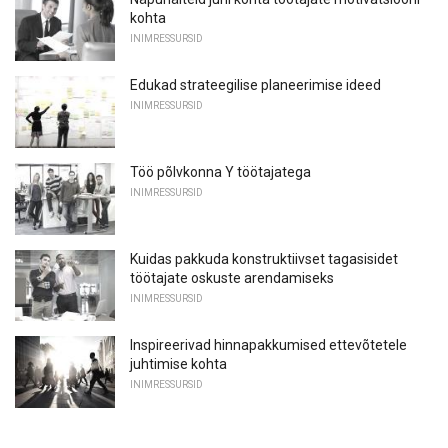
kohta
INIMRESSURSID
Edukad strateegilise planeerimise ideed
INIMRESSURSID
Töö põlvkonna Y töötajatega
INIMRESSURSID
Kuidas pakkuda konstruktiivset tagasisidet
töötajate oskuste arendamiseks
INIMRESSURSID
Inspireerivad hinnapakkumised ettevõtetele
juhtimise kohta
INIMRESSURSID