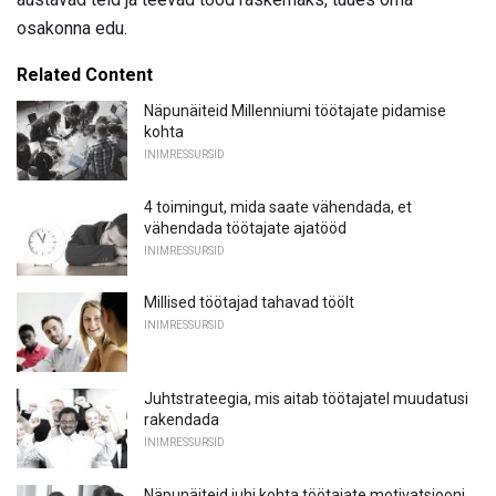
osakonna edu.
Related Content
Näpunäiteid Millenniumi töötajate pidamise
kohta
INIMRESSURSID
4 toimingut, mida saate vähendada, et
vähendada töötajate ajatööd
INIMRESSURSID
Millised töötajad tahavad töölt
INIMRESSURSID
Juhtstrateegia, mis aitab töötajatel muudatusi
rakendada
INIMRESSURSID
Näpunäiteid juhi kohta töötajate motivatsiooni