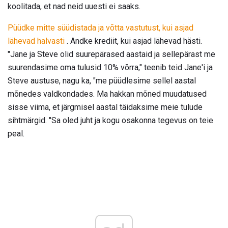
koolitada, et nad neid uuesti ei saaks.
Püüdke mitte süüdistada ja võtta vastutust, kui asjad
lähevad halvasti
. Andke krediit, kui asjad lähevad hästi.
"Jane ja Steve olid suurepärased aastaid ja sellepärast me
suurendasime oma tulusid 10% võrra," teenib teid Jane'i ja
Steve austuse, nagu ka, "me püüdlesime sellel aastal
mõnedes valdkondades. Ma hakkan mõned muudatused
sisse viima, et järgmisel aastal täidaksime meie tulude
sihtmärgid. "Sa oled juht ja kogu osakonna tegevus on teie
peal.