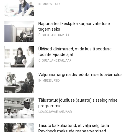
INIMRESSURSID
Näpunäiteid keskpika karjäärivahetuse
tegemiseks
ÕIGUSALANE KARJÄÄR
Üldised küsimused, mida küsiti seaduse
tööintervjuude ajal
ÕIGUSALANE KARJÄÄR
Väljumismärgi näidis: edutamise töövõimalus
INIMRESSURSID
Täiustatud jõudluse (auaste) sisselogimise
programmid
USA SÕJAVÄE KARJÄÄR
Tasuta kalkulaatorid, et välja selgitada
Paycheck maksude mahaarvamised