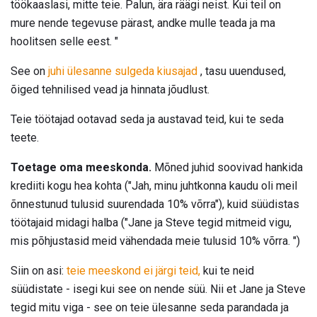
töökaaslasi, mitte teie. Palun, ära räägi neist. Kui teil on
mure nende tegevuse pärast, andke mulle teada ja ma
hoolitsen selle eest. "
See on
juhi ülesanne sulgeda kiusajad
, tasu uuendused,
õiged tehnilised vead ja hinnata jõudlust.
Teie töötajad ootavad seda ja austavad teid, kui te seda
teete.
Toetage oma meeskonda.
Mõned juhid soovivad hankida
krediiti kogu hea kohta ("Jah, minu juhtkonna kaudu oli meil
õnnestunud tulusid suurendada 10% võrra"), kuid süüdistas
töötajaid midagi halba ("Jane ja Steve tegid mitmeid vigu,
mis põhjustasid meid vähendada meie tulusid 10% võrra. ")
Siin on asi:
teie meeskond ei järgi teid,
kui te neid
süüdistate - isegi kui see on nende süü. Nii et Jane ja Steve
tegid mitu viga - see on teie ülesanne seda parandada ja