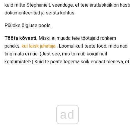
kuid mitte Stephanie't, veenduge, et teie arutluskäik on hästi
dokumenteeritud ja seista kohtus.
Püüdke õigluse poole.
Tööta kõvasti.
Miski ei muuda teie töötajaid rohkem
pahaks,
kui laisk juhataja
. Loomulikult teete tööd, mida nad
tingimata ei näe. (Just see, mis toimub kõigil neil
kohtumistel?) Kuid te peate tegema kõik endast oleneva, et
ad