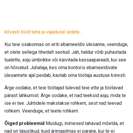
kõvasti tööd teha ja vajadusel aidata
.
Kui teie osakonnas on eriti ebameeldiv ülesanne, veenduge,
et olete sellega tihedalt seotud. Jah, haldur võib puhastada
tualette, asju ümbrikke või käivitada kassaaparaadi, kui see
on hõivatud. Juhataja, kes oma kontoris ebameeldivate
ülesannete ajal peidab, kaotab oma töötaja austuse kiiresti.
Ärge oodake, et teie töötajad tulevad teie ette ja töötavad
pärast lahkumist. Ärge oodake, et nad teeksid asju, mida te
ise ei tee. Juhtidele makstakse rohkem, sest nad teevad
rohkem. Veenduge, et teete rohkem.
Õiged probleemid
Muidugi, inimesed tahavad mõelda, et
nad on täiuslikud, kuid ärimaailmas ei parane, kui te ei