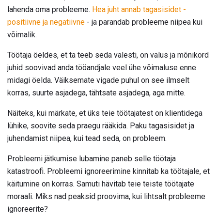
lahenda oma probleeme.
Hea juht annab tagasisidet -
positiivne ja negatiivne
- ja parandab probleeme niipea kui
võimalik.
Töötaja öeldes, et ta teeb seda valesti, on valus ja mõnikord
juhid soovivad anda tööandjale veel ühe võimaluse enne
midagi öelda. Väiksemate vigade puhul on see ilmselt
korras, suurte asjadega, tähtsate asjadega, aga mitte.
Näiteks, kui märkate, et üks teie töötajatest on klientidega
lühike, soovite seda praegu rääkida. Paku tagasisidet ja
juhendamist niipea, kui tead seda, on probleem.
Probleemi jätkumise lubamine paneb selle töötaja
katastroofi. Probleemi ignoreerimine kinnitab ka töötajale, et
käitumine on korras. Samuti hävitab teie teiste töötajate
moraali. Miks nad peaksid proovima, kui lihtsalt probleeme
ignoreerite?