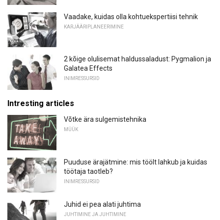
Vaadake, kuidas olla kohtuekspertiisi tehnik
KARJÄÄRIPLANEERIMINE
2 kõige olulisemat haldussaladust: Pygmalion ja
Galatea Effects
INIMRESSURSID
Intresting articles
Võtke ära sulgemistehnika
MÜÜK
Puuduse ärajätmine: mis töölt lahkub ja kuidas
töötaja taotleb?
INIMRESSURSID
Juhid ei pea alati juhtima
JUHTIMINE JA JUHTIMINE