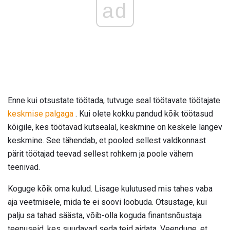
ad
Enne kui otsustate töötada, tutvuge seal töötavate töötajate
keskmise palgaga
. Kui olete kokku pandud kõik töötasud
kõigile, kes töötavad kutsealal, keskmine on keskele langev
keskmine. See tähendab, et pooled sellest valdkonnast
pärit töötajad teevad sellest rohkem ja poole vähem
teenivad.
Koguge kõik oma kulud. Lisage kulutused mis tahes vaba
aja veetmisele, mida te ei soovi loobuda. Otsustage, kui
palju sa tahad säästa, võib-olla koguda finantsnõustaja
teenuseid, kes suudavad seda teid aidata. Veenduge, et