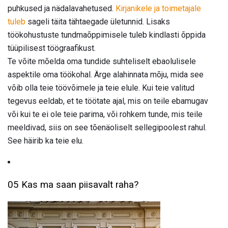
puhkused ja nädalavahetused.
Kirjanikele ja toimetajale
tuleb
sageli täita tähtaegade ületunnid. Lisaks
töökohustuste tundmaõppimisele tuleb kindlasti õppida
tüüpilisest töögraafikust.
Te võite mõelda oma tundide suhteliselt ebaolulisele
aspektile oma töökohal. Ärge alahinnata mõju, mida see
võib olla teie töövõimele ja teie elule. Kui teie valitud
tegevus eeldab, et te töötate ajal, mis on teile ebamugav
või kui te ei ole teie parima, või rohkem tunde, mis teile
meeldivad, siis on see tõenäoliselt sellegipoolest rahul.
See häirib ka teie elu.
05 Kas ma saan piisavalt raha?