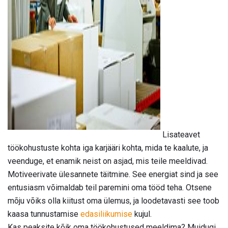
ad
Lisateavet
töökohustuste kohta iga karjääri kohta, mida te kaalute, ja
veenduge, et enamik neist on asjad, mis teile meeldivad.
Motiveerivate ülesannete täitmine. See energiat sind ja see
entusiasm võimaldab teil paremini oma tööd teha. Otsene
mõju võiks olla kiitust oma ülemus, ja loodetavasti see toob
kaasa tunnustamise
edasiliikumise
kujul.
Kas peaksite kõik oma töökohustused meeldima? Muidugi