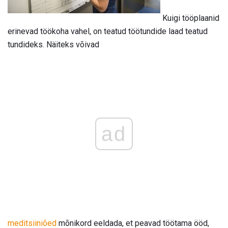
Kuigi tööplaanid
erinevad töökoha vahel, on teatud töötundide laad teatud
tundideks. Näiteks võivad
ad
meditsiiniõed
mõnikord eeldada, et peavad töötama ööd,