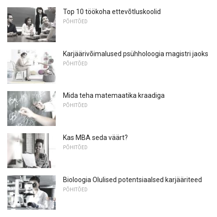
Top 10 töökoha ettevõtluskoolid
PÕHITÕED
Karjäärivõimalused psühholoogia magistri jaoks
PÕHITÕED
Mida teha matemaatika kraadiga
PÕHITÕED
Kas MBA seda väärt?
PÕHITÕED
Bioloogia Olulised potentsiaalsed karjääriteed
PÕHITÕED