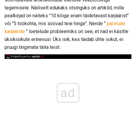
tegemisele. Näiliselt edukaks otsinguks on artiklid, mille
pealkirjad on näiteks "10 kõige enam täidetavast karjäärist"
või "5 töökohta, mis söövad teie hinge". Nende "
parimate
karjääride
" loetelude probleemiks on see, et nad ei käsitle
üksikisikute erinevusi. Üks isik, kes täidab ühte isikut, ei
pruugi tingimata täita teist.
ad