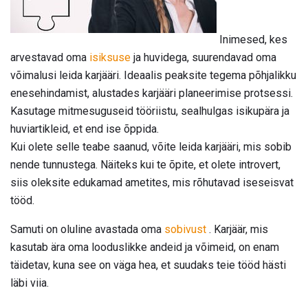
Inimesed, kes
arvestavad oma
isiksuse
ja huvidega, suurendavad oma
võimalusi leida karjääri. Ideaalis peaksite tegema põhjalikku
enesehindamist, alustades karjääri planeerimise protsessi.
Kasutage mitmesuguseid tööriistu, sealhulgas isikupära ja
huviartikleid, et end ise õppida.
Kui olete selle teabe saanud, võite leida karjääri, mis sobib
nende tunnustega. Näiteks kui te õpite, et olete introvert,
siis oleksite edukamad ametites, mis rõhutavad iseseisvat
tööd.
Samuti on oluline avastada oma
sobivust
. Karjäär, mis
kasutab ära oma looduslikke andeid ja võimeid, on enam
täidetav, kuna see on väga hea, et suudaks teie tööd hästi
läbi viia.