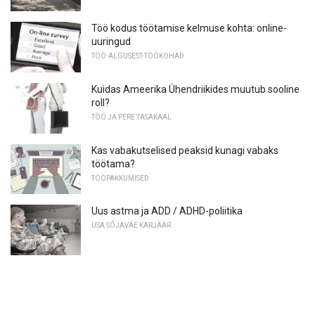
Töö kodus töötamise kelmuse kohta: online-
uuringud
TÖÖ-ALGUSEST-TÖÖKOHAD
Kuidas Ameerika Ühendriikides muutub sooline
roll?
TÖÖ JA PERE TASAKAAL
Kas vabakutselised peaksid kunagi vabaks
töötama?
TÖÖPAKKUMISED
Uus astma ja ADD / ADHD-poliitika
USA SÕJAVÄE KARJÄÄR