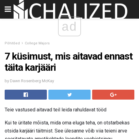
ad
Põhitõed
College Majors
7 küsimust, mis aitavad ennast
täita karjääri
by Dawn Rosenberg McKay
Teie vastused aitavad teil leida rahuldavat tööd
Kui te üritate mõista, mida oma eluga teha, on otstarbekas
otsida karjääri täitmist. See ülesanne võib viia teieni arve
sooritatavate ametikohtade loendite veebiotsingu