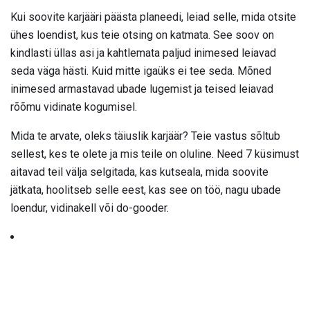
Kui soovite karjääri päästa planeedi, leiad selle, mida otsite
ühes loendist, kus teie otsing on katmata. See soov on
kindlasti üllas asi ja kahtlemata paljud inimesed leiavad
seda väga hästi. Kuid mitte igaüks ei tee seda. Mõned
inimesed armastavad ubade lugemist ja teised leiavad
rõõmu vidinate kogumisel.
Mida te arvate, oleks täiuslik karjäär? Teie vastus sõltub
sellest, kes te olete ja mis teile on oluline. Need 7 küsimust
aitavad teil välja selgitada, kas kutseala, mida soovite
jätkata, hoolitseb selle eest, kas see on töö, nagu ubade
loendur, vidinakell või do-gooder.