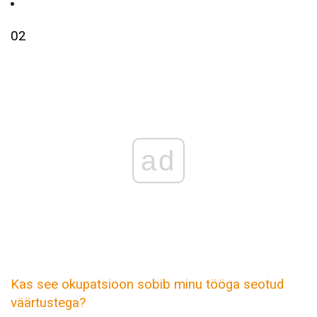
02
ad
Kas see okupatsioon sobib minu tööga seotud
väärtustega?