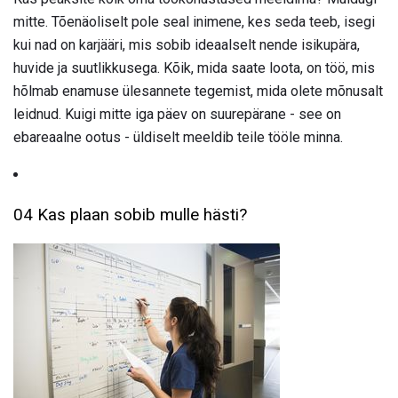
mitte. Tõenäoliselt pole seal inimene, kes seda teeb, isegi
kui nad on karjääri, mis sobib ideaalselt nende isikupära,
huvide ja suutlikkusega. Kõik, mida saate loota, on töö, mis
hõlmab enamuse ülesannete tegemist, mida olete mõnusalt
leidnud. Kuigi mitte iga päev on suurepärane - see on
ebareaalne ootus - üldiselt meeldib teile tööle minna.
04 Kas plaan sobib mulle hästi?