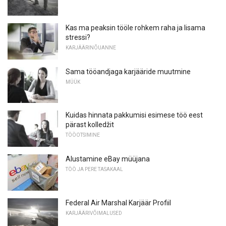
Kas ma peaksin tööle rohkem raha ja lisama
stressi?
KARJÄÄRINÕUANNE
Sama tööandjaga karjääride muutmine
MÜÜK
Kuidas hinnata pakkumisi esimese töö eest
pärast kolledžit
TÖÖOTSIMINE
Alustamine eBay müüjana
TÖÖ JA PERE TASAKAAL
Federal Air Marshal Karjäär Profiil
KARJÄÄRIVÕIMALUSED