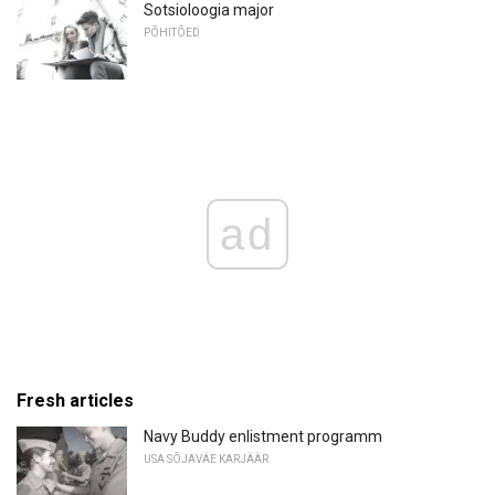
Sotsioloogia major
PÕHITÕED
ad
Fresh articles
Navy Buddy enlistment programm
USA SÕJAVÄE KARJÄÄR