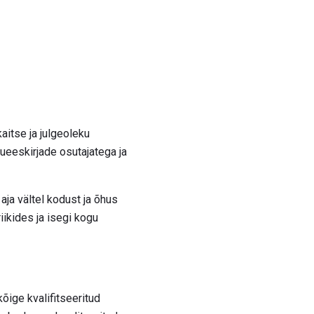
aitse ja julgeoleku
ueeskirjade osutajatega ja
ja vältel kodust ja õhus
ikides ja isegi kogu
õige kvalifitseeritud