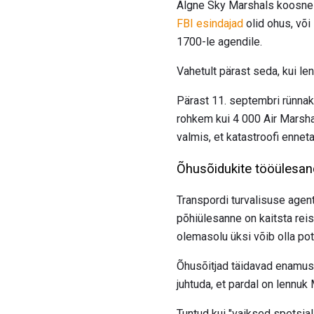
Algne Sky Marshals koosn
FBI esindajad
olid ohus, või
1700-le agendile.
Vahetult pärast seda, kui l
Pärast 11. septembri rünnakui
rohkem kui 4 000 Air Marshal
valmis, et katastroofi ennet
Õhusõidukite tööülesan
Transpordi turvalisuse agent
põhiülesanne on kaitsta rei
olemasolu üksi võib olla pot
Õhusõitjad täidavad enamuse 
juhtuda, et pardal on lennuk 
Tuntud kui "vaiksed spetsial