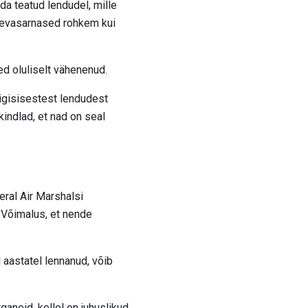
da teatud lendudel, mille
taevasarnased rohkem kui
ed oluliselt vähenenud.
riigisisestest lendudest
kindlad, et nad on seal
eral Air Marshalsi
 Võimalus, et nende
 aastatel lennanud, võib
ganeid, kellel on juhuslikud