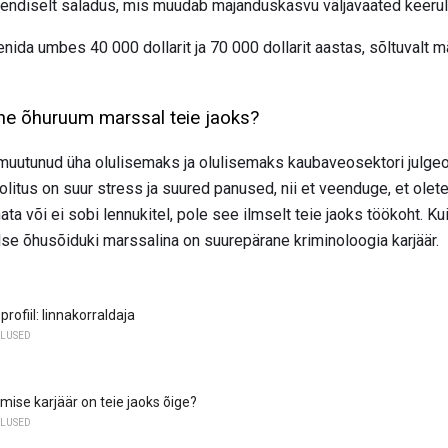
 endiselt saladus, mis muudab majanduskasvu väljavaated keerul
enida umbes 40 000 dollarit ja 70 000 dollarit aastas, sõltuvalt
lne õhuruum marssal teie jaoks?
 muutunud üha olulisemaks ja olulisemaks kaubaveosektori julge
litus on suur stress ja suured panused, nii et veenduge, et olete
nata või ei sobi lennukitel, pole see ilmselt teie jaoks töökoht. Kui
lse õhusõiduki marssalina on suurepärane kriminoloogia karjäär.
profiil: linnakorraldaja
LUSED
mise karjäär on teie jaoks õige?
LUSED