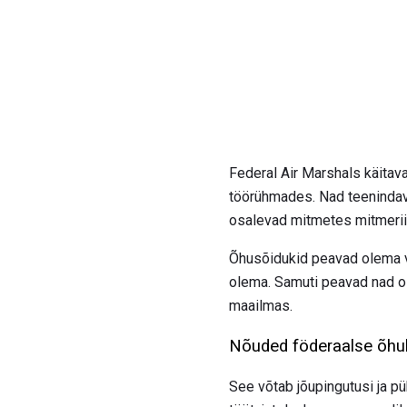
Federal Air Marshals käitav
töörühmades. Nad teenindava
osalevad mitmetes mitmerii
Õhusõidukid peavad olema va
olema. Samuti peavad nad o
maailmas.
Nõuded föderaalse õhuh
See võtab jõupingutusi ja pü