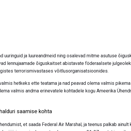
ad uuringuid ja luureandmeid ning osalevad mitme asutuse õigusk
d lennujaamade õiguskaitset abistavate föderaalsete julgeolek
gistes terrorismivastases võitlusorganisatsioonides.
lmis hetkeks ette teatama ja nad peavad olema valmis pikema a
lema valmis andma erinevatele kohtadele kogu Ameerika Ühendri
alduri saamise kohta
hendumist, et saada Federal Air Marshal, ja teenus palkab ainult k