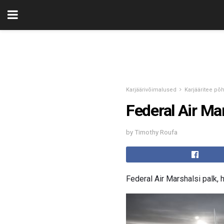
Karjäärivõimalused
Karjääritee põ
Federal Air Mar
by Timothy Roufa
Federal Air Marshalsi palk,