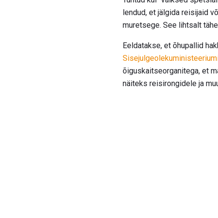
lendud, et jälgida reisijaid
muretsege. See lihtsalt tähe
Eeldatakse, et õhupallid hak
Sisejulgeolekuministeerium
õiguskaitseorganitega, et ma
näiteks reisirongidele ja mu