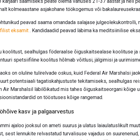
le karjääri saamiseks peate olema vanuses 21-37 aastat ja neil p
hemalt kolmeaastane asjakohane töökogemus või bakalaureusekraa
htunikud peavad saama omandada salajase julgeolekukontrolli, 
ilist eksamit
. Kandidaadid peavad läbima ka meditsiinilise eks
ku koolitust, sealhulgas föderaalse õiguskaitsealase koolituse j
tuuri spetsiifiline koolitus hõlmab võitlusi, jälgimisi ja uurimis
ks on oluline tulirelvade oskus, kuid Federal Air Marshalsi jaok
urt potentsiaali tagatiskahjustuste tekitamiseks, sealhulgas reisij
 Air Marshalsil läbilõikatud mis tahes õiguskaitseorgani kõige u
tsioonistandardid on tööstuses kõige rangemad.
ööhõive kasv ja palgaarvestus
mmi ajaloo jooksul on ameti suurus ja ulatus laiaulatuslikult muu
t, sest lennukite relvastatud turvalisuse vajadus on suurenenud,