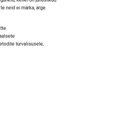
 te neid ei märka, ärge
tte.
raalsete
todite turvalisusele,