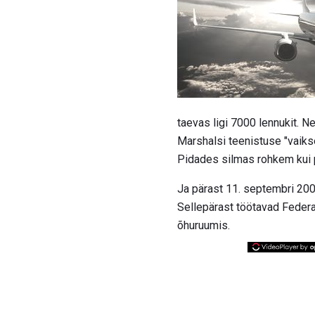
taevas ligi 7000 lennukit. N
Marshalsi teenistuse "vaikse
Pidades silmas rohkem kui po
Ja pärast 11. septembri 2001
Sellepärast töötavad Federal
õhuruumis.