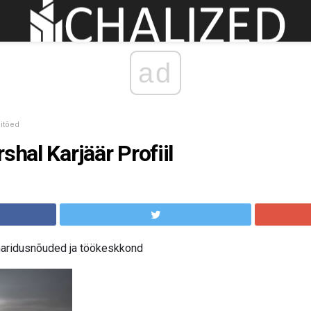
ad
hitõed
shal Karjäär Profiil
 haridusnõuded ja töökeskkond