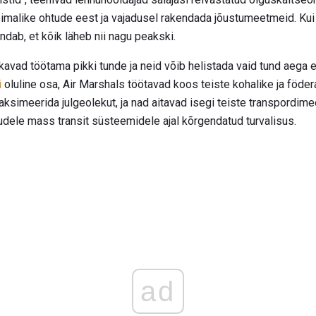
 võimalike ohtude eest ja vajadusel rakendada jõustumeetmeid. Kui
ndab, et kõik läheb nii nagu peakski.
kavad töötama pikki tunde ja neid võib helistada vaid tund aega e
i
oluline osa, Air Marshals töötavad koos teiste kohalike ja föde
ksimeerida julgeolekut, ja nad aitavad isegi teiste transpordimee
udele mass transit süsteemidele ajal kõrgendatud turvalisus.
ad