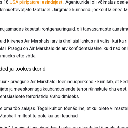
es 18
USA piiripatarei esindajast
. Agentuuridel oli võimalus osale
 lennuettevõtjate taotlusel. Järgmise kümnendi jooksul laienes 
ennujaamades kasutati röntgenuuringuid, oli taevasarnaste auastm
d kiirenes Air Marshalsi arv ja ühel ajal lahkus nii välis- kui ka 
si. Praegu on Air Marshalside arv konfidentsiaalne, kuid nad on 
amiseks ette võtta.
ded ja töökeskkond
uur - praegune Air Marshalsi teeninduspiirkond - kinnitab, et Fed
sijate ja meeskonnaga kaubanduslende terrorirünnakute ohu eest.
entsiaalsete terroristide ärahoidmiseks.
oma töö salajas. Tegelikult on tõenäoline, et kui olete viimastel
Marshall, millest te pole kunagi teadnud.
istid", teenivad lennuhooldajad salajasi relvastatud õiguskaitseor