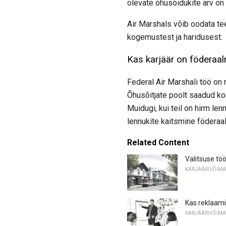
olevate õhusõidukite arv on
Air Marshals võib oodata te
kogemustest ja haridusest.
Kas karjäär on föderaa
Federal Air Marshali töö on
Õhusõitjate poolt saadud koo
Muidugi, kui teil on hirm len
lennukite kaitsmine föderaa
Related Content
Valitsuse töö
KARJÄÄRIVÕIMA
Kas reklaami
KARJÄÄRIVÕIMA