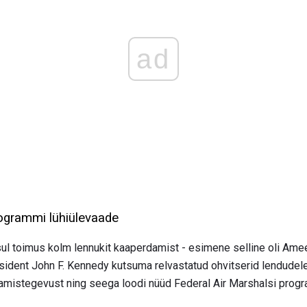
ad
rogrammi lühiülevaade
ul toimus kolm lennukit kaaperdamist - esimene selline oli Amee
ident John F. Kennedy kutsuma relvastatud ohvitserid lendudele 
amistegevust ning seega loodi nüüd Federal Air Marshalsi prog