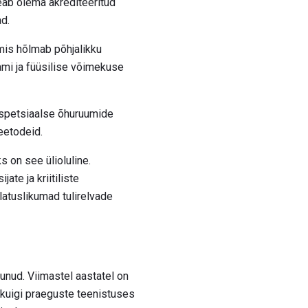
eab olema akrediteeritud
d.
mis hõlmab põhjalikku
ami ja füüsilise võimekuse
a spetsiaalse õhuruumide
meetodeid.
s on see ülioluline.
ate ja kriitiliste
latuslikumad tulirelvade
tunud. Viimastel aastatel on
 kuigi praeguste teenistuses