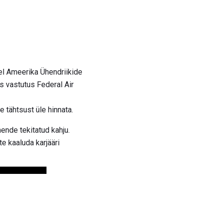
el Ameerika Ühendriikide
s vastutus Federal Air
e tähtsust üle hinnata.
nende tekitatud kahju.
e kaaluda karjääri