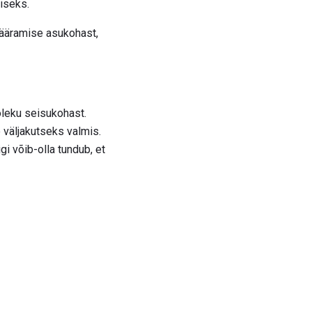
iseks.
 määramise asukohast,
oleku seisukohast.
 väljakutseks valmis.
gi võib-olla tundub, et