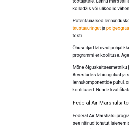
töötajatele. Lennu marssali
kolledžis või ülikoolis vä
Potentsiaalsed lennundusko
taustauuringut
ja
polgeograaf
testi.
Õhusõitjad läbivad põhjalik
programmi erikoolituse. Agen
Mõne õiguskaitseametniku jao
Arvestades lähisugulust ja su
lennukomponentide puhul, on
koolitused. Nende kvalifika
Federal Air Marshalsi t
Federal Air Marshalsi progra
see näinud tohutut laienemis