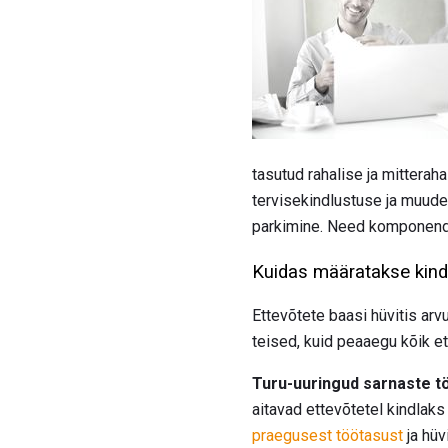
tasutud rahalise ja mittera
tervisekindlustuse ja muude
parkimine. Need komponendi
Kuidas määratakse kindl
Ettevõtete baasi hüvitis ar
teised, kuid peaaegu kõik et
Turu-uuringud sarnaste t
aitavad ettevõtetel kindlak
praegusest töötasust
ja hüv