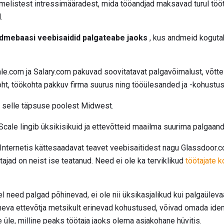
melistest intressimääradest, mida tööandjad maksavad turul tööt
.
dmebaasi veebisaidid palgateabe jaoks
, kus andmeid kogutaks
le.com ja Salary.com pakuvad soovitatavat palgavõimalust, võtte
oht, töökohta pakkuv firma suurus ning tööülesanded ja -kohustu
 selle täpsuse poolest Midwest.
ale lingib üksikisikuid ja ettevõtteid maailma suurima palgaan
Internetis kättesaadavat teavet veebisaitidest nagu Glassdoor.
tajad on neist ise teatanud. Need ei ole ka terviklikud
töötajate 
el need palgad põhinevad, ei ole nii üksikasjalikud kui palgaülev
rineva ettevõtja metsikult erinevad kohustused, võivad omada ident
 üle, milline peaks töötaja jaoks olema asjakohane hüvitis.