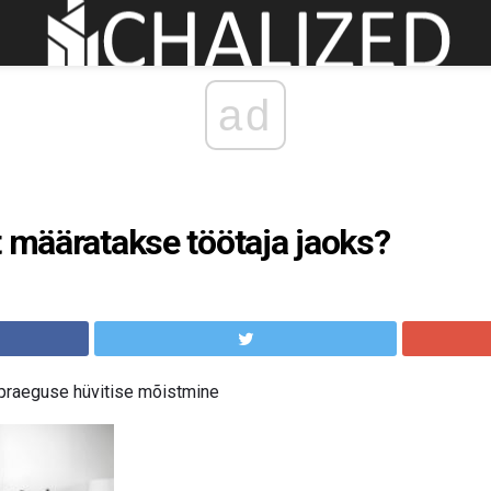
ad
t määratakse töötaja jaoks?
 praeguse hüvitise mõistmine