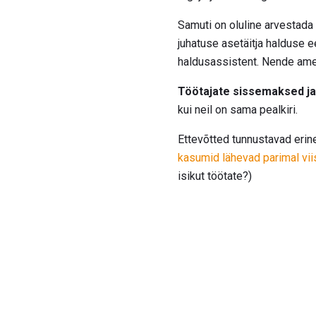
Samuti on oluline arvestada
juhatuse asetäitja halduse 
haldusassistent. Nende amet
Töötajate sissemaksed ja
kui neil on sama pealkiri.
Ettevõtted tunnustavad erine
kasumid lähevad parimal viis
isikut töötate?)