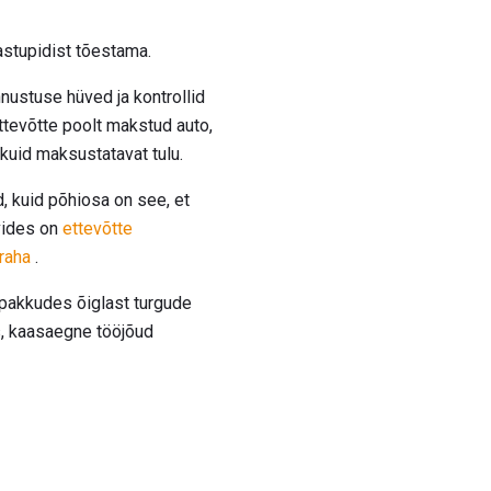
astupidist tõestama.
nnustuse hüved ja kontrollid
ttevõtte poolt makstud auto,
kuid maksustatavat tulu.
 kuid põhiosa on see, et
vides on
ettevõtte
raha
.
d pakkudes õiglast turgude
s, kaasaegne tööjõud