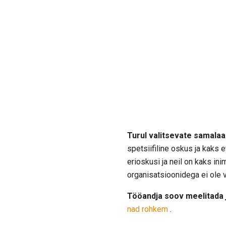
Turul valitsevate samala
spetsiifiline oskus ja kaks 
erioskusi ja neil on kaks in
organisatsioonidega ei ole 
Tööandja soov meelitada j
nad rohkem
.