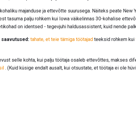
 kohaliku majanduse ja ettevõtte suurusega. Näiteks peate New Y
eest tasuma palju rohkem kui Iowa väikelinnas 30-kohalise ettevõ
ikohad on identsed - tegevjuhi haldusassistent, kuid nende palk 
 saavutused:
tahate, et teie tärniga töötajad
teeksid rohkem kui
vust selle kohta, kui palju töötaja osaleb ettevõttes, makses difer
il
. (Kuid küsige endalt ausalt, kui otsustate, et töötaja ei ole hüv