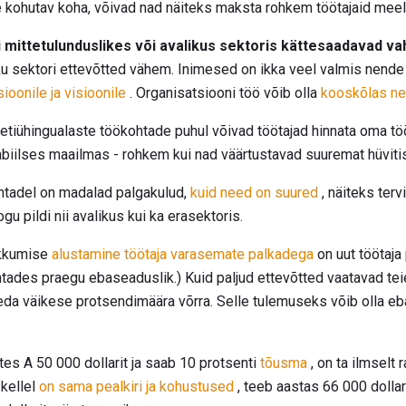
e kohutav koha, võivad nad näiteks maksta rohkem töötajaid meel
 mittetulunduslikes või avalikus sektoris kättesaadavad va
iku sektori ettevõtted vähem. Inimesed on ikka veel valmis nende
ioonile ja visioonile
. Organisatsiooni töö võib olla
kooskõlas ne
etiühingualaste töökohtade puhul võivad töötajad hinnata oma töö
biilses maailmas - rohkem kui nad väärtustavad suuremat hüvitis
htadel on madalad palgakulud,
kuid need on suured
, näiteks terv
u pildi nii avalikus kui ka erasektoris.
kkumise
alustamine töötaja varasemate palkadega
on uut töötaja
ohtades praegu ebaseaduslik.) Kuid paljud ettevõtted vaatavad te
da väikese protsendimäära võrra. Selle tulemuseks võib olla eba
.
tes A 50 000 dollarit ja saab 10 protsenti
tõusma
, on ta ilmselt 
 kellel
on sama pealkiri ja kohustused
, teeb aastas 66 000 dollar