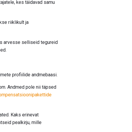
ajatele, kes täidavad samu
e riiklikult ja
s arvesse selliseid tegureid
sed.
dmete profiilide andmebaasi.
com. Andmed pole nii täpsed
kompensatsioonipakettide
aated. Kaks erinevat
seid pealkirju, mille