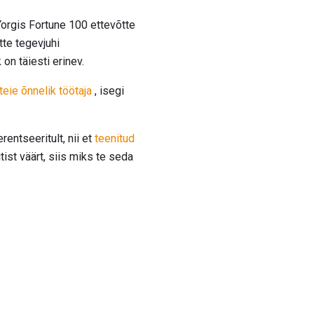
orgis Fortune 100 ettevõtte
tte tegevjuhi
on täiesti erinev.
teie õnnelik töötaja
, isegi
entseeritult, nii et
teenitud
itist väärt, siis miks te seda