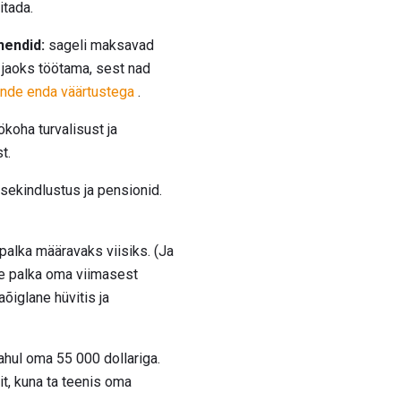
itada.
hendid:
sageli maksavad
 jaoks töötama, sest nad
nde enda väärtustega
.
koha turvalisust ja
t.
isekindlustus ja pensionid.
 palka määravaks viisiks. (Ja
ie palka oma viimasest
õiglane hüvitis ja
rahul oma 55 000 dollariga.
it, kuna ta teenis oma