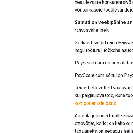
hea ülevaate konkurentsivõi
või sarnaseid tööülesandeid
Samuti on veebipõhine an
rahvusvaheliselt.
Sellised saidid nagu Paysca
nagu tööturul, töökoha asuk
Payscale.com on soovitatav
PayScale.com sõnul on PaySc
Teised ettevõtted vaatavad 
kui palgaülevaated, kuna töö
komponentide osas
.
Ametikirjeldused, mille alus
ettevõtjat, kellel on kahe e
tagajärjeks on segadus selle