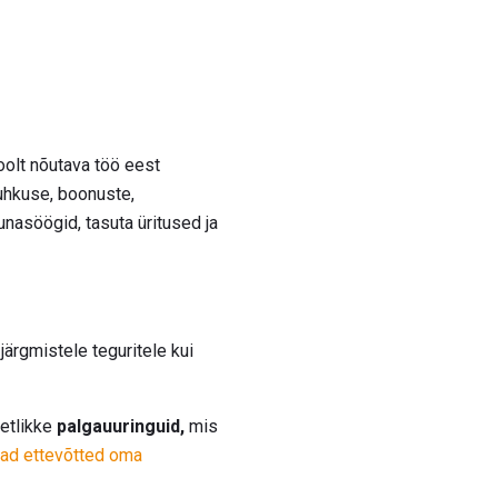
oolt nõutava töö eest
puhkuse, boonuste,
nasöögid, tasuta üritused ja
ärgmistele teguritele kui
etlikke
palgauuringuid,
mis
vad ettevõtted oma