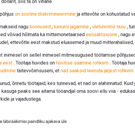
llarit, siis ta on vihane.
põhjus
on sooline diskrimineerimine
ja ettevõte on kohustatud v
d makseid nagu
boonused
,
kasumi jagamine
,
ületunnitöö tasu
, tu
ised võivad hõlmata ka mittemonetaarsed
eelisaktsioone
, nagu e
tudel, ettevõtte eest makstud eluasemed ja muud mitterahalised, 
t inimesel on sellel inimesel mitmesugused töötamise põhjused,
a eest
. Töötaja huvides on
hüvitise saamine rohkem
. Töötaja hu
õudmine
täitevvõimsuseni, et
nad saaksid teenida järjest rohkem 
unud, õnnetu töötajaid, kes tunnevad, et nad on alahinnatud. Kui
e kasuga peaks see aitama tööandjal oma soovi ellu viia - eduka
kide ja vajadustega.
 läbirääkimisi paindliku ajakava üle