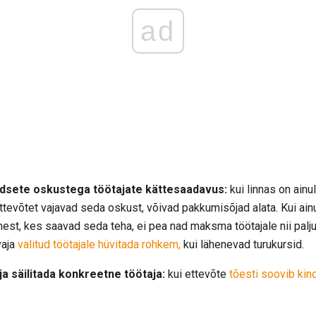
ad
adsete oskustega töötajate kättesaadavus:
kui linnas on ainul
ettevõtet vajavad seda oskust, võivad pakkumisõjad alata. Kui ainu
imest, kes saavad seda teha, ei pea nad maksma töötajale nii palju
vaja
valitud töötajale hüvitada rohkem,
kui lähenevad turukursid.
a säilitada konkreetne töötaja:
kui ettevõte
tõesti soovib kind