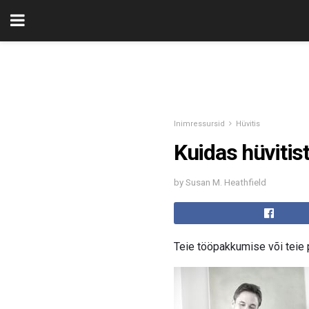
Inimressursid
Hüvitis
Kuidas hüvitis
by Susan M. Heathfield
Teie tööpakkumise või teie