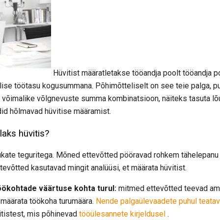
Hüvitist määratletakse tööandja poolt tööandja p
halise töötasu kogusummana. Põhimõtteliselt on see teie palga, 
 võimalike võlgnevuste summa kombinatsioon, näiteks tasuta lõu
d hõlmavad hüvitise määramist.
aks hüvitis?
vukate teguritega. Mõned ettevõtted pööravad rohkem tähelepanu j
tevõtted kasutavad mingit analüüsi, et määrata hüvitist.
öökohtade väärtuse kohta turul:
mitmed ettevõtted teevad am
s määrata töökoha turumäära.
Nende palgaülevaadete puhul teata
itistest, mis põhinevad
tööülesannete kirjeldusel
.