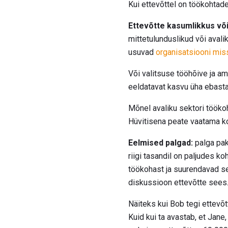
Kui ettevõttel on töökohtad
Ettevõtte kasumlikkus või
mittetulunduslikud või aval
usuvad
organisatsiooni miss
Või valitsuse tööhõive ja am
eeldatavat kasvu üha ebasta
Mõnel avaliku sektori tööko
Hüvitisena peate vaatama kog
Eelmised palgad:
palga pa
riigi tasandil on paljudes k
töökohast ja suurendavad se
diskussioon ettevõtte sees
Näiteks kui Bob tegi ettevõt
Kuid kui ta avastab, et Jane,