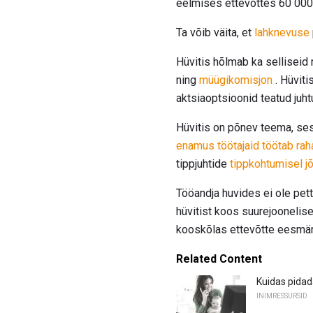
eelmises ettevõttes 60 000 do
Ta võib väita, et
lahknevuse
Hüvitis hõlmab ka sellisei
ning
müügikomisjon
. Hüvit
aktsiaoptsioonid teatud juh
Hüvitis on põnev teema, ses
enamus töötajaid töötab rah
tippjuhtide
tippkohtumisel j
Tööandja huvides ei ole pett
hüvitist koos suurejoonelis
kooskõlas ettevõtte eesmär
Related Content
Kuidas pidada
INIMRESSURSID