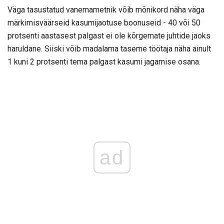
Väga tasustatud vanemametnik võib mõnikord näha väga
märkimisväärseid kasumijaotuse boonuseid - 40 või 50
protsenti aastasest palgast ei ole kõrgemate juhtide jaoks
haruldane. Siiski võib madalama taseme töötaja näha ainult
1 kuni 2 protsenti tema palgast kasumi jagamise osana.
ad