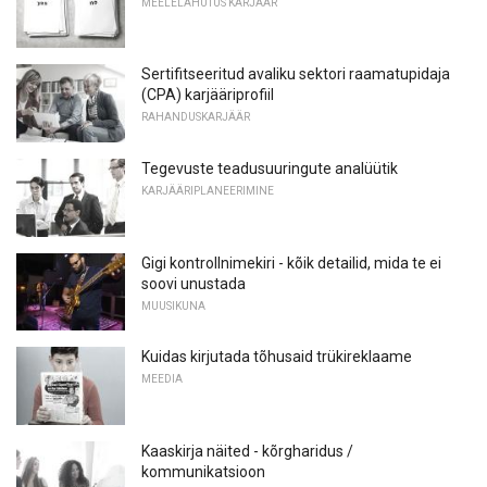
MEELELAHUTUS KARJÄÄR
Sertifitseeritud avaliku sektori raamatupidaja
(CPA) karjääriprofiil
RAHANDUSKARJÄÄR
Tegevuste teadusuuringute analüütik
KARJÄÄRIPLANEERIMINE
Gigi kontrollnimekiri - kõik detailid, mida te ei
soovi unustada
MUUSIKUNA
Kuidas kirjutada tõhusaid trükireklaame
MEEDIA
Kaaskirja näited - kõrgharidus /
kommunikatsioon