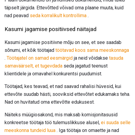
täpselt järgida. Ettevõtted võivad oma plaane muuta, kuid
nad peavad
seda korralikult kontrollima
.
Kasumi jagamise positiivsed näitajad
Kasumi jagamise positiivne mõju on see, et see saadab
sõnumi, et kõik töötajad
töötavad koos sama meeskonnaga
.
Töötajatel on samad eesmärgid
ja neid võidakse
tasuda
samaväärselt, et tugevdada
seda jagatud teenust
klientidele ja omavahel konkurentsi puudumist.
Töötajad, kes teavad, et nad saavad rahalisi hüvesid, kui
ettevõte suudab hästi, sooviksid ettevõtet edukamaks teha.
Nad on huvitatud oma ettevõtte edukusest.
Näiteks müügiosakond, mis maksab komisjonitasusid
konkreetse töötaja töö tulemuslikkuse alusel,
ei suuda selle
meeskonna tundeid luua
. Iga töötaja on omaette ja nad