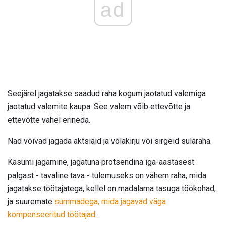
ad
Seejärel jagatakse saadud raha kogum jaotatud valemiga
jaotatud valemite kaupa. See valem võib ettevõtte ja
ettevõtte vahel erineda.
Nad võivad jagada aktsiaid ja võlakirju või sirgeid sularaha.
Kasumi jagamine, jagatuna protsendina iga-aastasest
palgast - tavaline tava - tulemuseks on vähem raha, mida
jagatakse töötajatega, kellel on madalama tasuga töökohad,
ja suuremate
summadega, mida jagavad väga
kompenseeritud töötajad
.