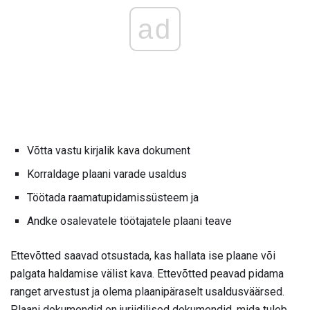
ad
Võtta vastu kirjalik kava dokument
Korraldage plaani varade usaldus
Töötada raamatupidamissüsteem ja
Andke osalevatele töötajatele plaani teave
Ettevõtted saavad otsustada, kas hallata ise plaane või
palgata haldamise välist kava. Ettevõtted peavad pidama
ranget arvestust ja olema plaanipäraselt usaldusväärsed.
Plaani dokumendid on juriidilised dokumendid, mida tuleb