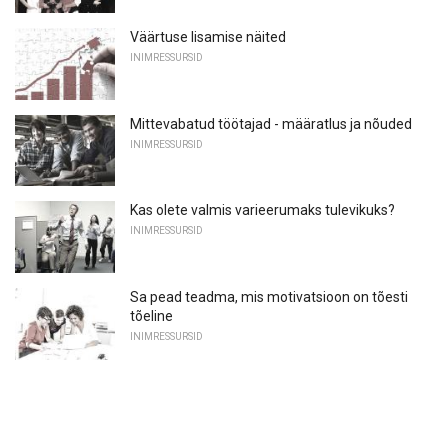
Väärtuse lisamise näited
INIMRESSURSID
Mittevabatud töötajad - määratlus ja nõuded
INIMRESSURSID
Kas olete valmis varieerumaks tulevikuks?
INIMRESSURSID
Sa pead teadma, mis motivatsioon on tõesti
tõeline
INIMRESSURSID