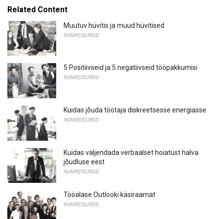
Related Content
Muutuv hüvitis ja muud hüvitised
INIMRESSURSID
5 Positiivseid ja 5 negatiivseid tööpakkumisi
INIMRESSURSID
Kuidas jõuda töötaja diskreetsesse energiasse
INIMRESSURSID
Kuidas väljendada verbaalset hoiatust halva
jõudluse eest
INIMRESSURSID
Tööalase Outlooki käsiraamat
INIMRESSURSID