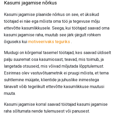
Kasumi jagamise nõrkus
Kasumi jagamise plaanide nõrkus on see, et üksikud
töötajad ei näe ega mõista oma töö ja tegevuse mõju
ettevõtte kasumlikkusele. Seega, kui töötajad saavad oma
kasumi jagamise raha, muutub see järk-järgult rohkem
õiguseks kui
motiveerivaks teguriks
.
Muidugi on kõrgemal tasemel töötajad, kes saavad üldiselt
palju suuremat osa kasumiosast, teavad, mis toimub, ja
langetada otsuseid, mis võivad mõjutada lõpptulemust.
Esirinnas olev vastuvõtuametnik ei pruugi mõista, et tema
suhtlemine müüjate, klientide ja juhuslike inimestega
tänavalt võib tegelikult ettevõtte kasumlikkuse muutusi
muuta.
Kasumi jagamise korral saavad töötajad kasumi jagamise
raha sõltumata nende tulemusest või panusest.