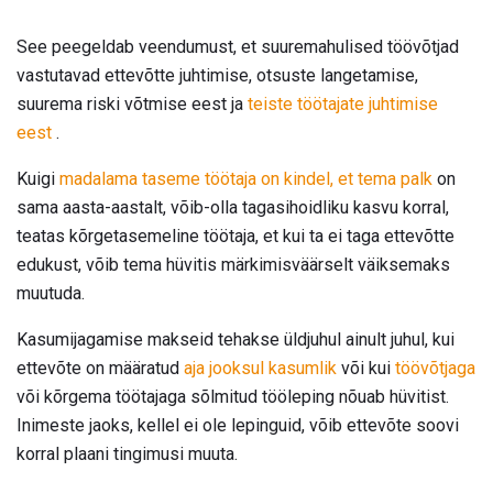
See peegeldab veendumust, et suuremahulised töövõtjad
vastutavad ettevõtte juhtimise, otsuste langetamise,
suurema riski võtmise eest ja
teiste töötajate juhtimise
eest
.
Kuigi
madalama taseme töötaja on kindel, et tema palk
on
sama aasta-aastalt, võib-olla tagasihoidliku kasvu korral,
teatas kõrgetasemeline töötaja, et kui ta ei taga ettevõtte
edukust, võib tema hüvitis märkimisväärselt väiksemaks
muutuda.
Kasumijagamise makseid tehakse üldjuhul ainult juhul, kui
ettevõte on määratud
aja jooksul kasumlik
või kui
töövõtjaga
või kõrgema töötajaga sõlmitud tööleping nõuab hüvitist.
Inimeste jaoks, kellel ei ole lepinguid, võib ettevõte soovi
korral plaani tingimusi muuta.