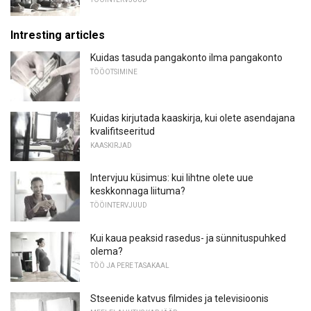
Intresting articles
Kuidas tasuda pangakonto ilma pangakonto
TÖÖOTSIMINE
Kuidas kirjutada kaaskirja, kui olete asendajana
kvalifitseeritud
KAASKIRJAD
Intervjuu küsimus: kui lihtne olete uue
keskkonnaga liituma?
TÖÖINTERVJUUD
Kui kaua peaksid rasedus- ja sünnituspuhked
olema?
TÖÖ JA PERE TASAKAAL
Stseenide katvus filmides ja televisioonis