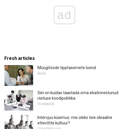
ad
Fresh articles
Müügitööde tipptasemete loend
MÜÜK
Siin on kuidas taastada oma ebaõnnestunud
riietuse koodipoliitika
TÖÖSEADUS
Intervjuu küsimus: mis oleks teie ideaalne
ettevõtte kultuur?
TÖÖINTERVJUUD