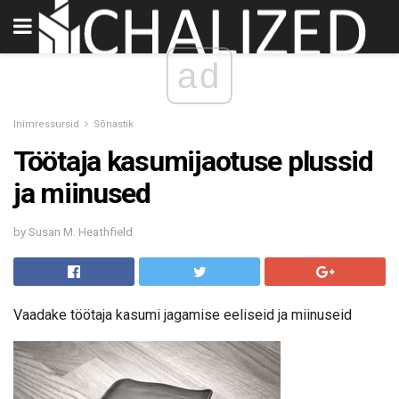
ad
Inimressursid
Sõnastik
Töötaja kasumijaotuse plussid
ja miinused
by Susan M. Heathfield
Vaadake töötaja kasumi jagamise eeliseid ja miinuseid