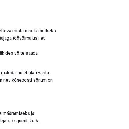
u ettevalmistamiseks hetkeks
tajaga töövõimalusi, et
riikides võite saada
rääkida, nii et alati vasta
ljaminev kõneposti sõnum on
te määramiseks ja
lejate kogumit, keda