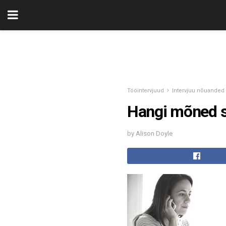
Tööintervjuud
Intervjuu nõuanded
Hangi mõned s
by Alison Doyle