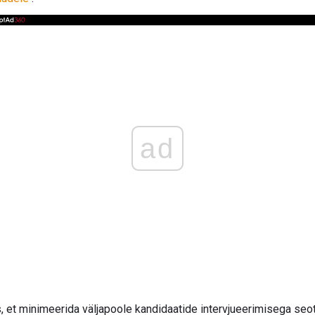
ad
, et minimeerida väljapoole kandidaatide intervjueerimisega se