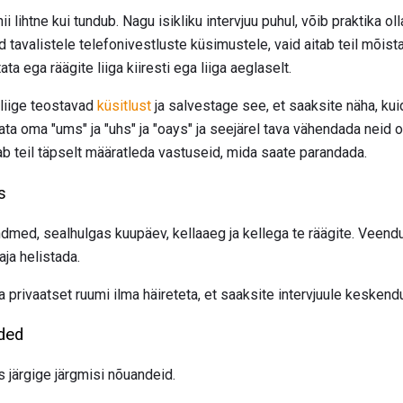
i lihtne kui tundub. Nagu isikliku intervjuu puhul, võib praktika oll
d tavalistele telefonivestluste küsimustele, vaid aitab teil mõista
ta ega räägite liiga kiiresti ega liiga aeglaselt.
eliige teostavad
küsitlust
ja salvestage see, et saaksite näha, kuid
lata oma "ums" ja "uhs" ja "oays" ja seejärel tava vähendada neid
b teil täpselt määratleda vastuseid, mida saate parandada.
s
dmed, sealhulgas kuupäev, kellaaeg ja kellega te räägite. Veendug
vaja helistada.
 privaatset ruumi ilma häireteta, et saaksite intervjuule keskend
nded
 järgige järgmisi nõuandeid.