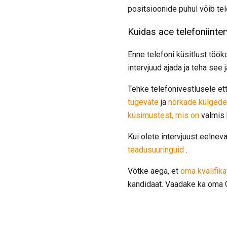
positsioonide puhul võib tele
Kuidas ace telefoniinter
Enne telefoni küsitlust töök
intervjuud ajada ja teha se
Tehke telefonivestlusele et
tugevate
ja
nõrkade külgede
küsimustest, mis on
valmis k
Kui olete intervjuust eelneva
teadusuuringuid
.
Võtke aega, et
oma kvalifika
kandidaat. Vaadake ka oma CV