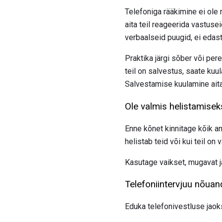
Telefoniga rääkimine ei ole ni
aita teil reageerida vastusei
verbaalseid puugid, ei edasta
Praktika järgi sõber või per
teil on salvestus, saate kuu
Salvestamise kuulamine aita
Ole valmis helistamisek
Enne kõnet kinnitage kõik an
helistab teid või kui teil on 
Kasutage vaikset, mugavat ja
Telefoniintervjuu nõua
Eduka telefonivestluse jaoks