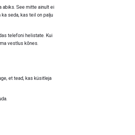
a abiks. See mitte ainult ei
 ka seda, kas teil on palju
as telefoni helistate. Kui
 oma vestlus kõnes.
e, et tead, kas küsitleja
uda.