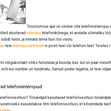
Tööotsimise ajal on oluline olla telefoniintervju
võtted alustavad
intervjuu
telefonikõnega, et arutada võimaliku töö
sobib hästi, ja hinnata tema huvi töö vastu.
kse
teie
intervjuu eelnevalt
e-posti teel või telefoni teel. Teistes 
või võrgukontakt võiks helistada ja küsida, kas sul on paar minutit 
t, eriti kui number on tundmatu. Samuti peate tagama, et teie vä
ad telefoniintervjuud
elefonivestlusi? Tööandjad kasutavad telefonivestlusi tööandja
uvamiseks kasutatakse tihti telefonivestlusi, et kitsendada taot
juudele
.