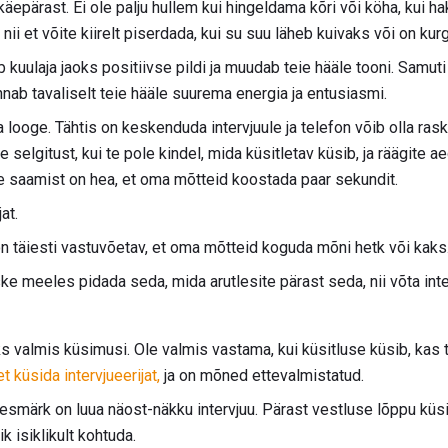
käepärast. Ei ole palju hullem kui hingeldama kõri või köha, kui ha
 nii et võite kiirelt piserdada, kui su suu läheb kuivaks või on kur
uulaja jaoks positiivse pildi ja muudab teie hääle tooni. Samuti 
annab tavaliselt teie hääle suurema energia ja entusiasmi.
 looge. Tähtis on keskenduda intervjuule ja telefon võib olla rask
 selgitust, kui te pole kindel, mida küsitletav küsib, ja räägite aeg
e saamist on hea, et oma mõtteid koostada paar sekundit.
at.
n täiesti vastuvõetav, et oma mõtteid koguda mõni hetk või kaks
e meeles pidada seda, mida arutlesite pärast seda, nii võta inter
ks valmis küsimusi. Ole valmis vastama, kui küsitluse küsib, kas t
t küsida intervjueerijat,
ja on mõned ettevalmistatud.
esmärk on luua näost-näkku intervjuu. Pärast vestluse lõppu küs
k isiklikult kohtuda.