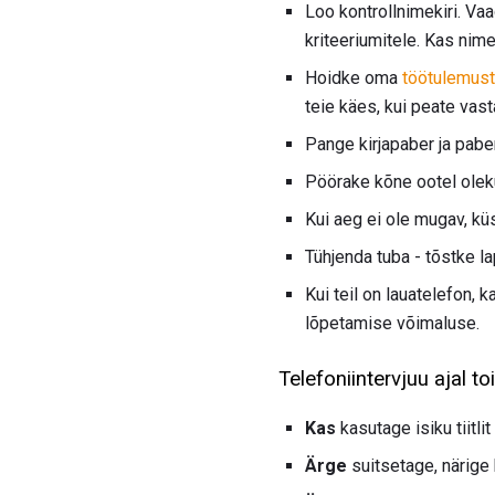
Loo kontrollnimekiri. Va
kriteeriumitele. Kas nime
Hoidke oma
töötulemust
teie käes, kui peate vas
Pange kirjapaber ja paber
Pöörake kõne ootel oleku
Kui aeg ei ole mugav, küs
Tühjenda tuba - tõstke la
Kui teil on lauatelefon,
lõpetamise võimaluse.
Telefoniintervjuu ajal t
Kas
kasutage isiku tiitl
Ärge
suitsetage, närige