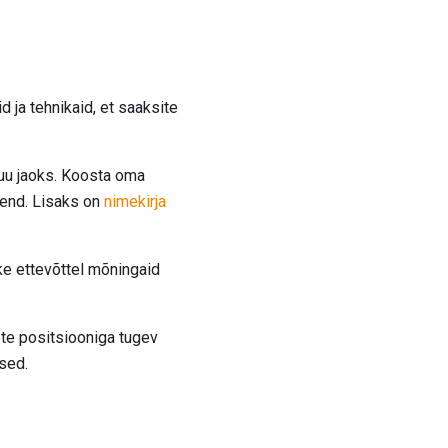
 ja tehnikaid, et saaksite
juu jaoks. Koosta oma
end. Lisaks on
nimekirja
hke ettevõttel mõningaid
lete positsiooniga tugev
used.