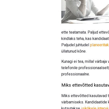
ette teatamata. Paljud ette
kindlaks teha, kas kandidaat 
Paljudel juhtudel
planeerita
üllatunud kõne.
Kunagi ei tea, millal värbaja 
telefonile professionaalsel
professionaalne.
Miks ettevõtted kasutav
Miks ettevõtted kasutavad t
värbamiseks. Kandidaatide k
kutsutakse
isiklikele interv