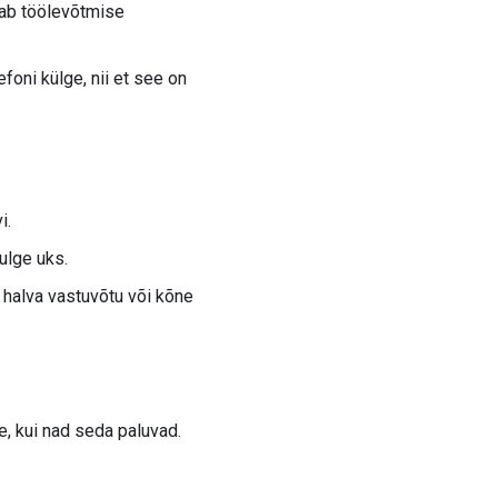
stab töölevõtmise
foni külge, nii et see on
i.
Sulge uks.
 halva vastuvõtu või kõne
e, kui nad seda paluvad.