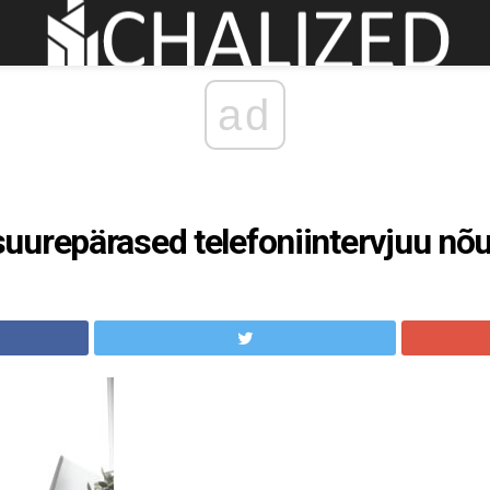
ad
uurepärased telefoniintervjuu nõ