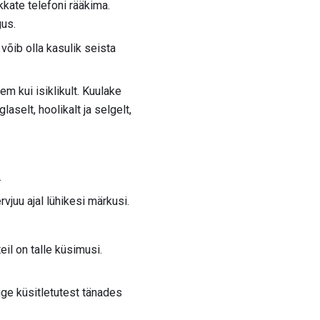
kkate telefoni rääkima.
gus.
võib olla kasulik seista
em kui isiklikult. Kuulake
laselt, hoolikalt ja selgelt,
.
vjuu ajal lühikesi märkusi.
eil on talle küsimusi.
ige küsitletutest tänades