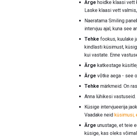
Ärge
hoidke klaasi vett 
Laske klaasi vett valmis,
Naeratama Smiling paneb k
intervjuu ajal, kuna see 
Tehke
fookus, kuulake ja
kindlasti küsimust, küsige
kui vastate. Enne vastus
Ärge
katkestage küsitlej
Ärge
võtke aega - see o
Tehke
märkmeid. On rask
Anna lühikesi vastuseid.
Küsige intervjueerija jao
Vaadake neid
küsimusi, e
Ärge
unustage, et teie e
küsige, kas oleks võimali