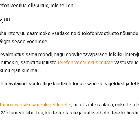
fonivestlus olla ainus, mis teil on.
vjuu
oha intervjuu saamiseks vaadake neid telefonivestluste nõuandeid
e järgmisesse voorusse.
tevalmistus sama moodi, nagu soovite tavapärase isikliku interv
nimekiri, samuti tüüpiliste
telefonivestlusküsimuste
vastuste lo
üsitlejalt küsima.
lt teavitanud, kontrollige kindlasti tööülesannete kirjeldust ja te
tsioon vastaks ametikirjeldusele
, nii et võite rääkida, miks te o
-d uuesti läbi. Tea, kui te töötasite ja millised olid teie kohust