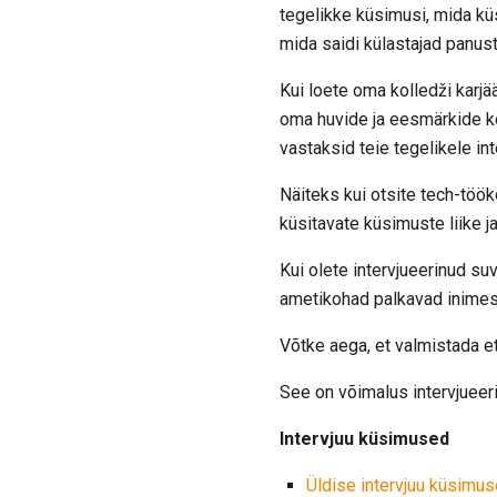
tegelikke küsimusi, mida kü
mida saidi külastajad panust
Kui loete oma kolledži karj
oma huvide ja eesmärkide k
vastaksid teie tegelikele int
Näiteks kui otsite tech-töök
küsitavate küsimuste liike ja
Kui olete intervjueerinud su
ametikohad palkavad inime
Võtke aega, et valmistada et
See on võimalus intervjueeri
Intervjuu küsimused
Üldise intervjuu küsimu