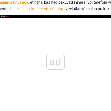
arjääriasutusega,
et näha, kas nad pakuvad inimesi või telefoni võ
 seotud, on
karjääri treener või nõustaja
veel üks võimalus praktika
ad