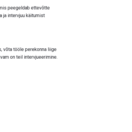
, mis peegeldab ettevõtte
 ja intervjuu käitumist
s, võta tööle perekonna liige
vam on teil intervjueerimine.