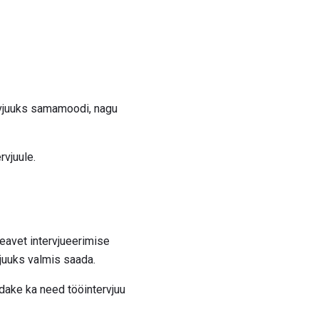
tervjuuks samamoodi, nagu
rvjuule.
eavet intervjueerimise
juuks valmis saada.
adake ka need tööintervjuu