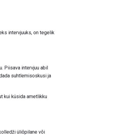
ks intervjuuks, on tegelik
. Piisava intervjuu abil
ndada suhtlemisoskusi ja
t kui küsida ametlikku
kolledži üliõpilane või