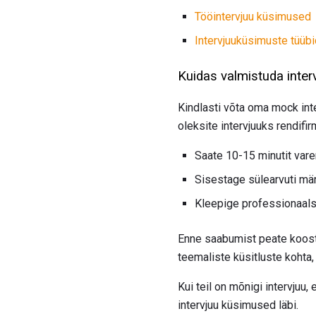
Tööintervjuu küsimused
Intervjuuküsimuste tüübi
Kuidas valmistuda inter
Kindlasti võta oma mock inte
oleksite intervjuuks rendifir
Saate 10-15 minutit varem
Sisestage sülearvuti mär
Kleepige professionaal
Enne saabumist peate koosta
teemaliste küsitluste kohta
Kui teil on mõnigi intervjuu
intervjuu küsimused läbi.