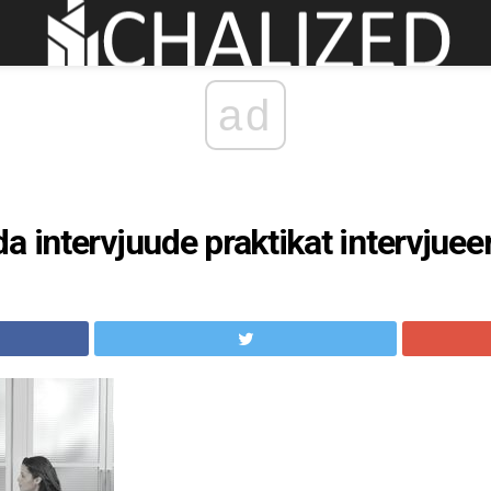
ad
a intervjuude praktikat intervjue