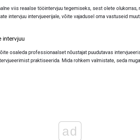
aalne viis reaalse tööintervjuu tegemiseks, sest olete olukorras
tate intervjuu intervjueerijale, võite vajadusel oma vastuseid muuta
 intervjuu
 võite osaleda professionaalset nõustajat puudutavas intervjueeri
intervjueerimist praktiseerida. Mida rohkem valmistate, seda muga
ad