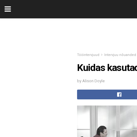
Tööintervjuud
Intervjuu nõuanded
Kuidas kasutad
by Alison Doyle