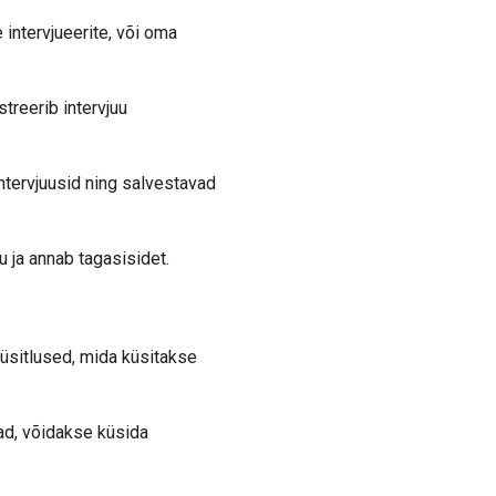
 intervjueerite, või oma
treerib intervjuu
intervjuusid ning salvestavad
u ja annab tagasisidet.
küsitlused, mida küsitakse
vad, võidakse küsida