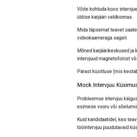
Võite kohtuda koos intervjuee
üldise karjääri valdkonnas.
Mida täpsemat teavet saate o
videokaameraga sageli.
Mõned karjäärikeskused ja ka
intervjuud magnetofonist võ
Pärast küsitluse (mis kestab 
Mock Intervjuu Küsimus
Probleemse intervjuu käigus
esimese vooru või sõelumisi
Kuid kandidaatidel, kes teav
tööintervjuu puudutavaid kü