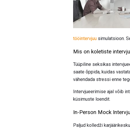
tööintervjuu
simulatsioon. Se
Mis on koletiste intervj
Tüüpiline seksikas intervjuee
saate õppida, kuidas vastat
vähendada stressi enne tege
Intervjueerimise ajal võib i
küsimuste loendit.
In-Person Mock Intervj
Paljud kolledži karjäärikesku