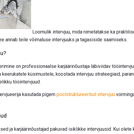
Loomulik intervjuu, mida nimetatakse ka praktilise
e annab teile võimaluse intervjuuks ja tagasiside saamiseks.
uu?
rimine on professionaalse karjäärinõustaja läbiviidav tööintervjuu
a keerukatele küsimustele, koostada intervjuu strateegiaid, para
likku tööintervjuud.
ntervjueerija kasutada pigem
poolstruktureeritud intervjuu
vormingu
uud
sed ja karjäärinõustajad pakuvad isiklikke intervjuusid. Kui olete 