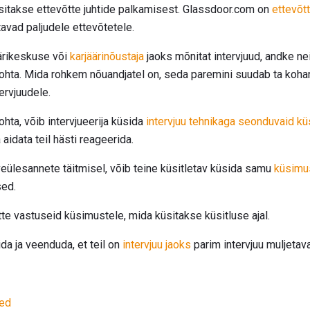
sitakse ettevõtte juhtide palkamisest. Glassdoor.com on
ettevõt
avad paljudele ettevõtetele.
äärikeskuse või
karjäärinõustaja
jaoks mõnitat intervjuud, andke nei
ohta. Mida rohkem nõuandjatel on, seda paremini suudab ta koha
ervjuudele.
ohta, võib intervjueerija küsida
intervjuu tehnikaga seonduvaid kü
 aidata teil hästi reageerida.
veülesannete täitmisel, võib teine ​​küsitletav küsida samu
küsimus
sed.
te vastuseid küsimustele, mida küsitakse küsitluse ajal.
da ja veenduda, et teil on
intervjuu jaoks
parim intervjuu muljetav
sed