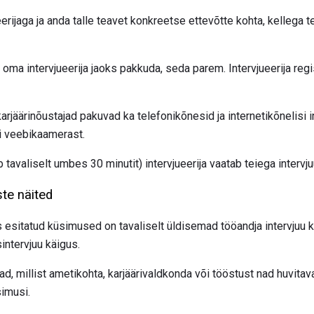
rijaga ja anda talle teavet konkreetse ettevõtte kohta, kellega te
ma intervjueerija jaoks pakkuda, seda parem. Intervjueerija regis
rjäärinõustajad pakuvad ka telefonikõnesid ja internetikõnelisi 
i veebikaamerast.
tavaliselt umbes 30 minutit) intervjueerija vaatab teiega intervju
te näited
 esitatud küsimused on tavaliselt üldisemad tööandja intervjuu 
ntervjuu käigus.
ad, millist ametikohta, karjäärivaldkonda või tööstust nad huvita
simusi.