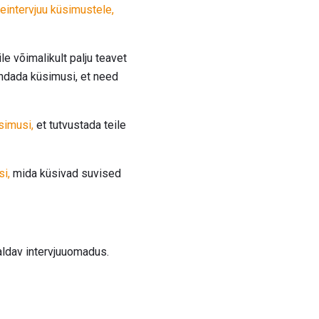
teintervjuu küsimustele,
le võimalikult palju teavet
ndada küsimusi, et need
simusi,
et tutvustada teile
i,
mida küsivad suvised
aldav intervjuuomadus.