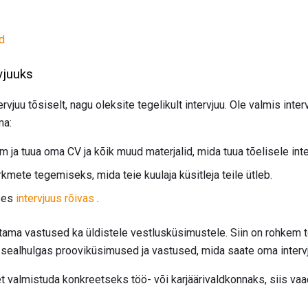
d
vjuuks
rvjuu tõsiselt, nagu oleksite tegelikult intervjuu. Ole valmis in
ma:
 ja tuua oma CV ja kõik muud materjalid, mida tuua tõelisele inte
kmete tegemiseks, mida teie kuulaja küsitleja teile ütleb.
ses
intervjuus rõivas
.
ma vastused ka üldistele vestlusküsimustele. Siin on rohkem t
, sealhulgas prooviküsimused ja vastused, mida saate oma interv
, et valmistuda konkreetseks töö- või karjäärivaldkonnaks, siis va