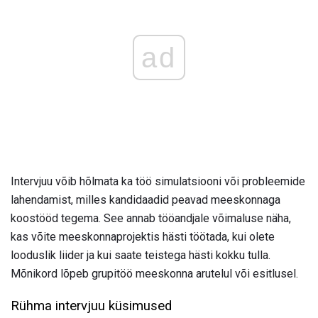
ad
Intervjuu võib hõlmata ka töö simulatsiooni või probleemide
lahendamist, milles kandidaadid peavad meeskonnaga
koostööd tegema. See annab tööandjale võimaluse näha,
kas võite meeskonnaprojektis hästi töötada, kui olete
looduslik liider ja kui saate teistega hästi kokku tulla.
Mõnikord lõpeb grupitöö meeskonna arutelul või esitlusel.
Rühma intervjuu küsimused