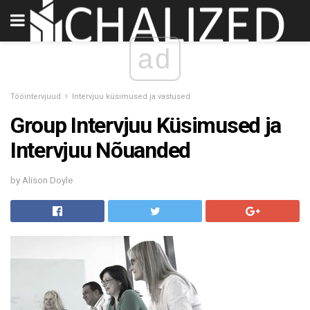
ad
Tööintervjuud
Intervjuu küsimused ja vastused
Group Intervjuu Küsimused ja
Intervjuu Nõuanded
by Alison Doyle