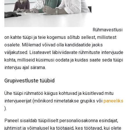
Rühmavestlusi
on kahte tüüpi ja teie kogemus sõltub sellest, millistest
osalete. Mõlemad võivad olla kandidaatide jaoks
väljakutsed. Lisateavet läbiviidavate rühmituste intervjuude
kohta, milliseid küsimusi oodata ja kuidas saate seda tüüpi
intervjuu ajal särama.
Grupivestluste tüübid
Ühe tüüpi rühmatöö käigus kohtuvad ja küsitlevad mitu
intervjueerijat (mõnikord nimetatakse grupiks või
paneeliks
).
Paneel sisaldab tüüpiliselt personaliosakonna esindajat,
juhtimist ja võimalusel ka töötajaid, kes töötavad, kui olete