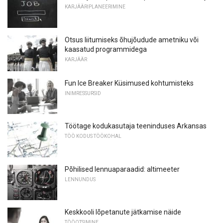
KARJÄÄRIPLANEERIMINE
Otsus liitumiseks õhujõudude ametniku või
kaasatud programmidega
KARJÄÄR
Fun Ice Breaker Küsimused kohtumisteks
INIMRESSURSID
Töötage kodukasutaja teeninduses Arkansas
TÖÖ KODUS TÖÖKOHAL
Põhilised lennuaparaadid: altimeeter
LENNUNDUS
Keskkooli lõpetanute jätkamise näide
TÖÖOTSIMINE