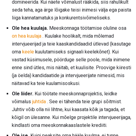
domineerida. Kui näete võimalust rääkida, siis rahulikult
seda teha, aga ärge lõigake teisi inimesi välja ega paista
liiga kannatamatuks ja konkurentsivõimeliseks.
Ole hea kuulaja.
Meeskonnaga töötamise oluline osa
on hea kuulaja
. Kuulake hoolikalt, mida mõlemad
intervjueerijad ja teie kaaskandidaadid ütlevad (kasutage
oma
keele
kuulutamiseks signaali keelekõnet). Kui
vastad küsimusele, pöörduge selle poole, mida inimene
enne sind ütles, mis näitab, et kuulisite. Proovige kiiresti
(ja öelda) kandidaatide ja intervjueerijate nimesid, mis
näitavad ka teie kuulamisoskusi.
Ole liider.
Kui töötate meeskonnaprojektis, leidke
võimalus
juhtida
. See ei tähenda teie grupi sõitmist.
Juhtiv võib olla nii lihtne, kui kaasata kõik ja tagada, et
kõigil on ülesanne. Kui mõelge projektile intervjueerijaga,
kindlasti oma meeskonnakaaslastele krediiti.
Ole ise.
Kuigi peaksite oma hääle kuulma, ei tunne