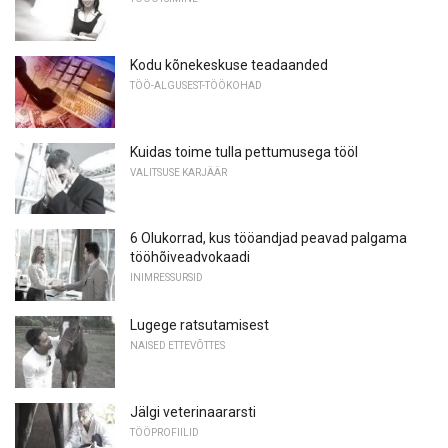
Kodu kõnekeskuse teadaanded
TÖÖ-ALGUSEST-TÖÖKOHAD
Kuidas toime tulla pettumusega tööl
VALITSUSE KARJÄÄR
6 Olukorrad, kus tööandjad peavad palgama
tööhõiveadvokaadi
INIMRESSURSID
Lugege ratsutamisest
NAISED ETTEVÕTTES
Jälgi veterinaararsti
TÖÖPROFIILID