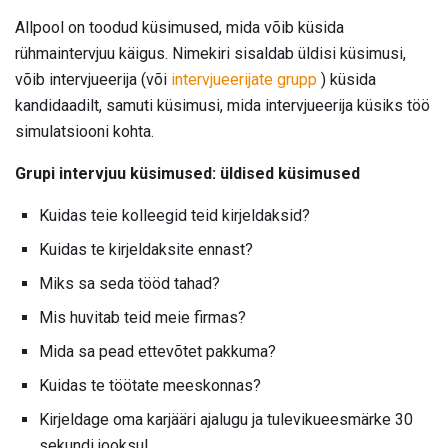
Allpool on toodud küsimused, mida võib küsida
rühmaintervjuu käigus. Nimekiri sisaldab üldisi küsimusi,
võib intervjueerija (või
intervjueerijate grupp
) küsida
kandidaadilt, samuti küsimusi, mida intervjueerija küsiks töö
simulatsiooni kohta.
Grupi intervjuu küsimused: üldised küsimused
Kuidas teie kolleegid teid kirjeldaksid?
Kuidas te kirjeldaksite ennast?
Miks sa seda tööd tahad?
Mis huvitab teid meie firmas?
Mida sa pead ettevõtet pakkuma?
Kuidas te töötate meeskonnas?
Kirjeldage oma karjääri ajalugu ja tulevikueesmärke 30
sekundi jooksul.