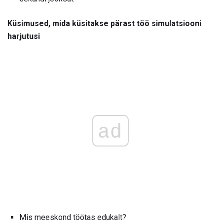
Küsimused, mida küsitakse pärast töö simulatsiooni
harjutusi
ad
Mis meeskond töötas edukalt?