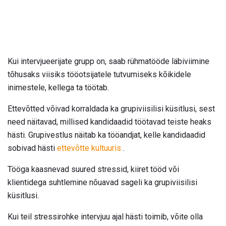
Kui intervjueerijate grupp on, saab rühmatööde läbiviimine
tõhusaks viisiks tööotsijatele tutvumiseks kõikidele
inimestele, kellega ta töötab.
Ettevõtted võivad korraldada ka grupiviisilisi küsitlusi, sest
need näitavad, millised kandidaadid töötavad teiste heaks
hästi. Grupivestlus näitab ka tööandjat, kelle kandidaadid
sobivad hästi
ettevõtte kultuuris
.
Tööga kaasnevad suured stressid, kiiret tööd või
klientidega suhtlemine nõuavad sageli ka grupiviisilisi
küsitlusi.
Kui teil stressirohke intervjuu ajal hästi toimib, võite olla