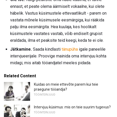
ennast, et peate olema äärmiselt vokaalne, kui olete
häbelik. Vastus küsimustele ettevaatlikult - parem on
vastata mõnele küsimusele eesmärgiga, kui rääkida
palju ilma eesmärgita. Hea kuulaja, kes hoolikalt
küsimustele vastates vastab, võib endiselt grupist
eraldada, ilma et peaksite teid keegi, keda te ei ole.
Jätkamine.
Saada kindlasti
tänupüha
igale paneelile
intervjueerijale. Proovige mainida oma intervjuu kohta
midagi, mis aitab tööandjatel meeles pidada.
Related Content
Kuidas on meie ettevõte parem kui teie
praegune tööandja?
TÖÖINTERVJUUD
Intervjuu küsimus: mis on teie suurim tugevus?
TÖÖINTERVJUUD