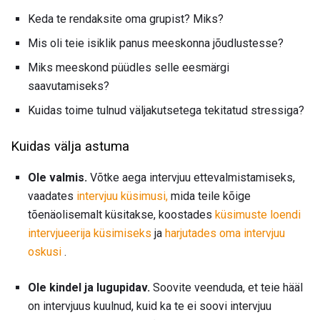
Keda te rendaksite oma grupist? Miks?
Mis oli teie isiklik panus meeskonna jõudlustesse?
Miks meeskond püüdles selle eesmärgi
saavutamiseks?
Kuidas toime tulnud väljakutsetega tekitatud stressiga?
Kuidas välja astuma
Ole valmis.
Võtke aega intervjuu ettevalmistamiseks,
vaadates
intervjuu küsimusi,
mida teile kõige
tõenäolisemalt küsitakse, koostades
küsimuste loendi
intervjueerija küsimiseks
ja
harjutades oma intervjuu
oskusi
.
Ole kindel ja lugupidav.
Soovite veenduda, et teie hääl
on intervjuus kuulnud, kuid ka te ei soovi intervjuu