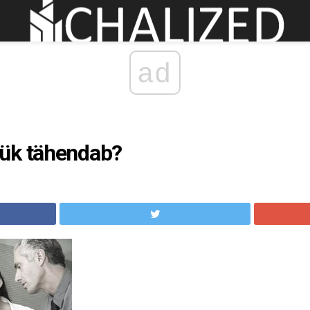
ad
ük tähendab?