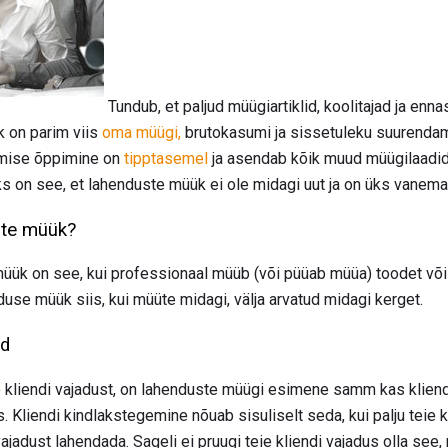
Tundub, et paljud müügiartiklid, koolitajad ja en
k on parim viis
oma müügi,
brutokasumi ja sissetuleku suurendami
ümise õppimine on
tipptasemel
ja asendab kõik muud müügilaadid
 on see, et lahenduste müük ei ole midagi uut ja on üks vanemaid
ste müük?
müük on see, kui professionaal müüb (või püüab müüa) toodet või 
duse müük siis, kui müüte midagi, välja arvatud midagi kerget.
id
kliendi vajadust, on lahenduste müügi esimene samm kas kliend
Kliendi kindlakstegemine nõuab sisuliselt seda, kui palju teie k
jadust lahendada. Sageli ei pruugi teie kliendi vajadus olla see,