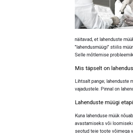
näitavad, et lahenduste müü
"lahendusmüügi" stiilis mü
Selle mõtlemise probleemiks
Mis täpselt on lahendu
Lihtsalt pange; lahenduste 
vajadustele. Pinnal on lahen
Lahenduste müügi etap
Kuna lahenduse müük nõuab 
avastamiseks või loomiseks. 
seotud teie toote võimega va