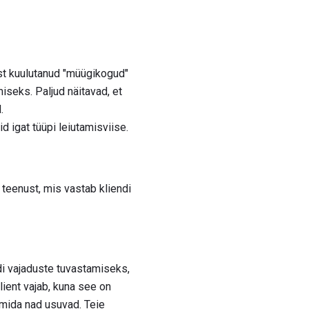
nast kuulutanud "müügikogud"
seks. Paljud näitavad, et
.
 igat tüüpi leiutamisviise.
teenust, mis vastab kliendi
i vajaduste tuvastamiseks,
lient vajab, kuna see on
 mida nad usuvad. Teie