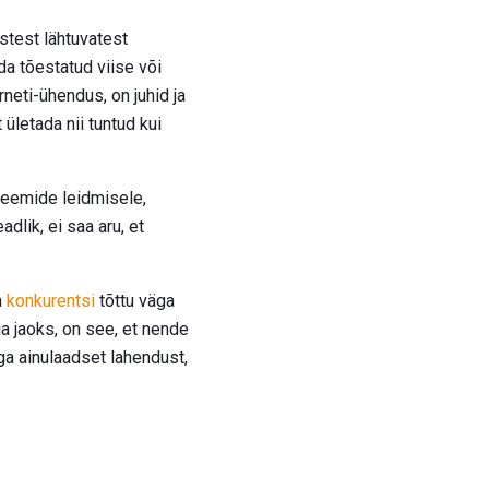
stest lähtuvatest
a tõestatud viise või
neti-ühendus, on juhid ja
letada nii tuntud kui
leemide leidmisele,
dlik, ei saa aru, et
a
konkurentsi
tõttu väga
 jaoks, on see, et nende
äga ainulaadset lahendust,