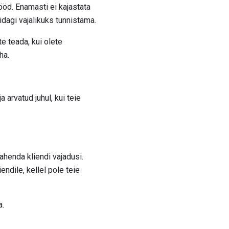
ööd. Enamasti ei kajastata
idagi vajalikuks tunnistama.
te teada, kui olete
ha.
 arvatud juhul, kui teie
ahenda kliendi vajadusi.
dile, kellel pole teie
a.