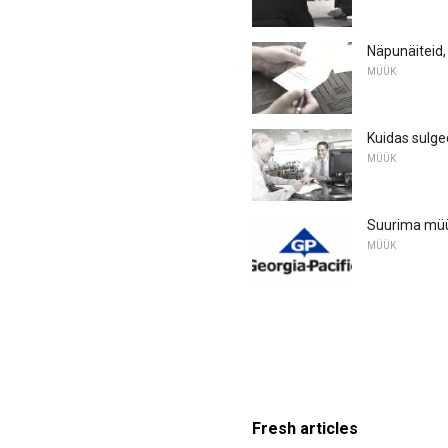
Näpunäiteid, 
MÜÜK
Kuidas sulge
MÜÜK
Suurima müüg
MÜÜK
Fresh articles