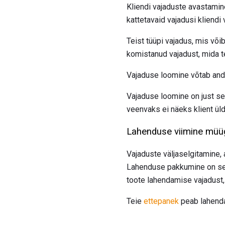
Kliendi vajaduste avastamin
kattetavaid vajadusi kliendi
Teist tüüpi vajadus, mis võib
komistanud vajadust, mida tei
Vajaduse loomine võtab ande
Vajaduse loomine on just see
veenvaks ei näeks klient ül
Lahenduse viimine müü
Vajaduste väljaselgitamine, 
Lahenduse pakkumine on see,
toote lahendamise vajadust,
Teie
ettepanek
peab lahenda