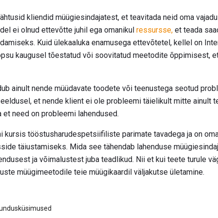
ähtusid kliendid müügiesindajatest, et teavitada neid oma vajadu
del ei olnud ettevõtte juhil ega omanikul
ressursse,
et teada saad
amiseks. Kuid ülekaaluka enamusega ettevõtetel, kellel on Inter
psu kaugusel tõestatud või soovitatud meetodite õppimisest, et ü
ub ainult nende müüdavate toodete või teenustega seotud prob
ldusel, et nende klient ei ole probleemi täielikult mitte ainult tea
a et need on probleemi lahendused.
ni kursis tööstusharudespetsiifiliste parimate tavadega ja on om
sside täiustamiseks. Mida see tähendab lahenduse müügiesindaja
endusest ja võimalustest juba teadlikud. Nii et kui teete turule v
uste müügimeetodile teie müügikaardil väljakutse ületamine.
urundusküsimused