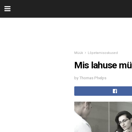
Müük
Lõpetamisoskused
Mis lahuse mü
by Thomas Phelps