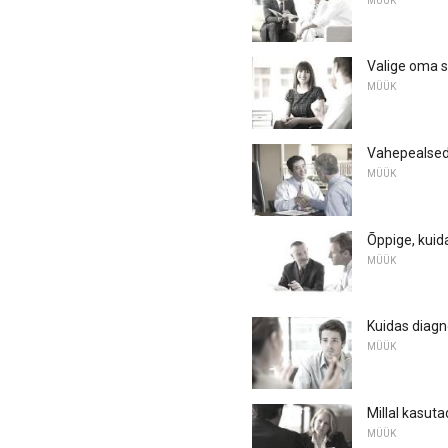
MÜÜK
Valige oma s
MÜÜK
Vahepealsed 
MÜÜK
Õppige, kuida
MÜÜK
Kuidas diag
MÜÜK
Millal kasu
MÜÜK