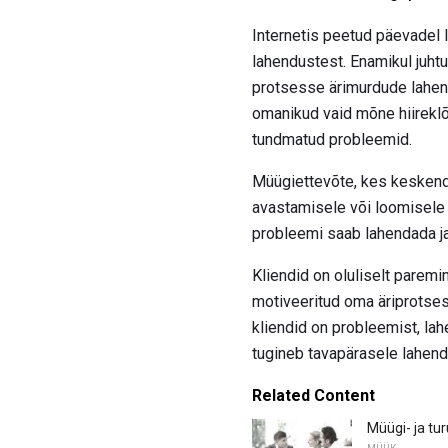
Internetis peetud päevadel l
lahendustest. Enamikul juhtu
protsesse ärimurdude lahend
omanikud vaid mõne hiireklõ
tundmatud probleemid.
Müügiettevõte, kes keskend
avastamisele või loomisele ee
probleemi saab lahendada j
Kliendid on oluliselt paremi
motiveeritud oma äriprotse
kliendid on probleemist, lah
tugineb tavapärasele lahend
Related Content
Müügi- ja t