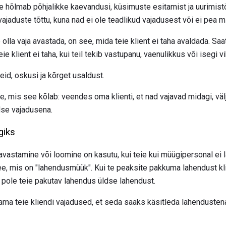
e hõlmab põhjalikke kaevandusi, küsimuste esitamist ja uurimist
 vajaduste tõttu, kuna nad ei ole teadlikud vajadusest või ei pea m
 olla vaja avastada, on see, mida teie klient ei taha avaldada. Saa
e klient ei taha, kui teil tekib vastupanu, vaenulikkus või isegi vi
id, oskusi ja kõrget usaldust.
, mis see kõlab: veendes oma klienti, et nad vajavad midagi, välja
dse vajadusena.
giks
avastamine või loomine on kasutu, kui teie kui müügipersonal ei l
 mis on "lahendusmüük". Kui te peaksite pakkuma lahendust klien
 pole teie pakutav lahendus üldse lahendust.
ma teie kliendi vajadused, et seda saaks käsitleda lahendusten