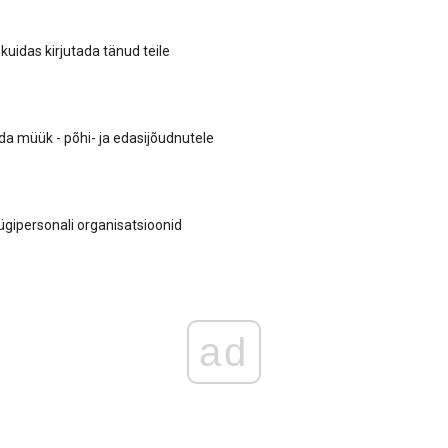
kuidas kirjutada tänud teile
da müük - põhi- ja edasijõudnutele
ipersonali organisatsioonid
ad