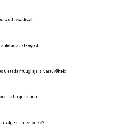
õnu ettevaatlikult
suletud strateegiad
s ületada müügi ajalisi vastuväiteid
noosida haiget müüa
tada sulgemismeetodeid?