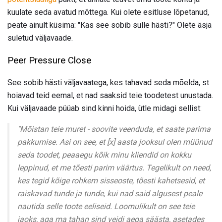
kuulate seda avatud mõttega. Kui olete esitluse lõpetanud,
peate ainult küsima: "Kas see sobib sulle hästi?" Olete äsja
suletud väljavaade.
Peer Pressure Close
See sobib hästi väljavaatega, kes tahavad seda mõelda, st
hoiavad teid eemal, et nad saaksid teie toodetest unustada.
Kui väljavaade püüab sind kinni hoida, ütle midagi sellist:
"Mõistan teie muret - soovite veenduda, et saate parima
pakkumise. Asi on see, et [x] aasta jooksul olen müünud ​​
seda toodet, peaaegu kõik minu kliendid on kokku
leppinud, et me tõesti parim väärtus. Tegelikult on need,
kes tegid kõige rohkem sisseoste, tõesti kahetsesid, et
raiskavad tunde ja tunde, kui nad said algusest peale
nautida selle toote eeliseid. Loomulikult on see teie
jaoks, aga ma tahan sind veidi aega säästa, asetades