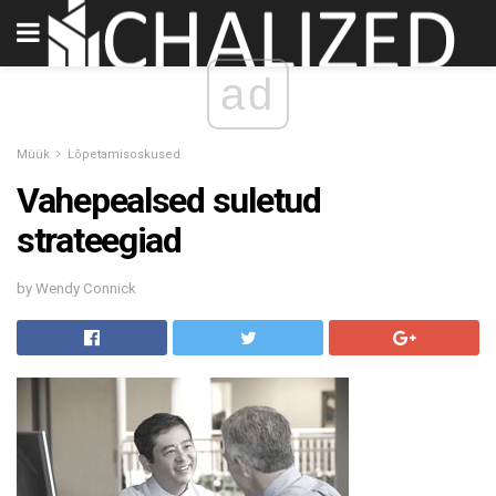
ad
Müük
Lõpetamisoskused
Vahepealsed suletud
strateegiad
by Wendy Connick