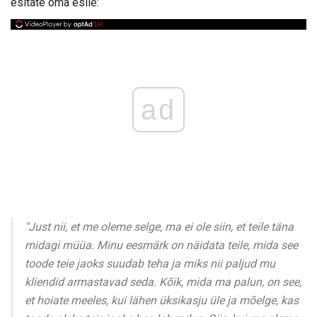
esitate oma esile:
ad
"Just nii, et me oleme selge, ma ei ole siin, et teile täna
midagi müüa. Minu eesmärk on näidata teile, mida see
toode teie jaoks suudab teha ja miks nii paljud mu
kliendid armastavad seda. Kõik, mida ma palun, on see,
et hoiate meeles, kui lähen üksikasju üle ja mõelge, kas