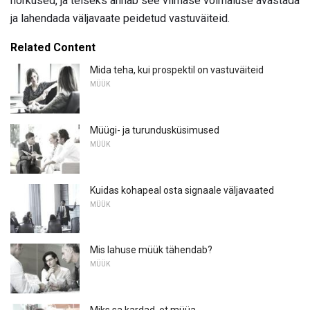
nõrkused, ja teiseks annab see viimase võimaluse avastada
ja lahendada väljavaate peidetud vastuväiteid.
Related Content
Mida teha, kui prospektil on vastuväiteid
MÜÜK
Müügi- ja turundusküsimused
MÜÜK
Kuidas kohapeal osta signaale väljavaated
MÜÜK
Mis lahuse müük tähendab?
MÜÜK
Miks sa kardad, et müüa