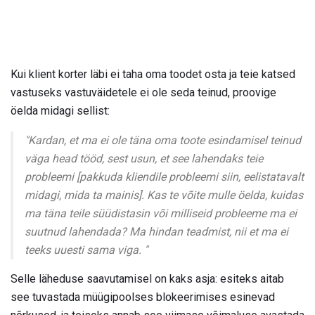
Kui klient korter läbi ei taha oma toodet osta ja teie katsed
vastuseks vastuväidetele ei ole seda teinud, proovige
öelda midagi sellist:
"Kardan, et ma ei ole täna oma toote esindamisel teinud
väga head tööd, sest usun, et see lahendaks teie
probleemi [pakkuda kliendile probleemi siin, eelistatavalt
midagi, mida ta mainis]. Kas te võite mulle öelda, kuidas
ma täna teile süüdistasin või milliseid probleeme ma ei
suutnud lahendada? Ma hindan teadmist, nii et ma ei
teeks uuesti sama viga. "
Selle läheduse saavutamisel on kaks asja: esiteks aitab
see tuvastada müügipoolses blokeerimises esinevad