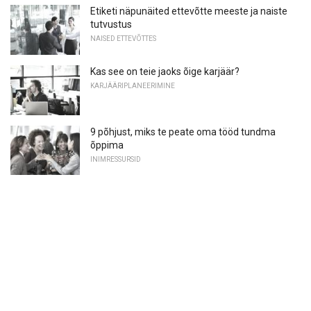
Etiketi näpunäited ettevõtte meeste ja naiste
tutvustus
NAISED ETTEVÕTTES
Kas see on teie jaoks õige karjäär?
KARJÄÄRIPLANEERIMINE
9 põhjust, miks te peate oma tööd tundma
õppima
INIMRESSURSID