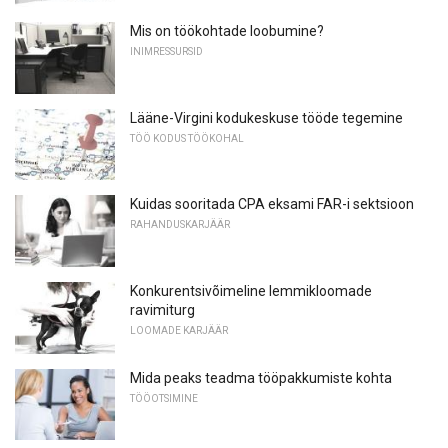
Mis on töökohtade loobumine?
INIMRESSURSID
Lääne-Virgini kodukeskuse tööde tegemine
TÖÖ KODUS TÖÖKOHAL
Kuidas sooritada CPA eksami FAR-i sektsioon
RAHANDUSKARJÄÄR
Konkurentsivõimeline lemmikloomade
ravimiturg
LOOMADE KARJÄÄR
Mida peaks teadma tööpakkumiste kohta
TÖÖOTSIMINE