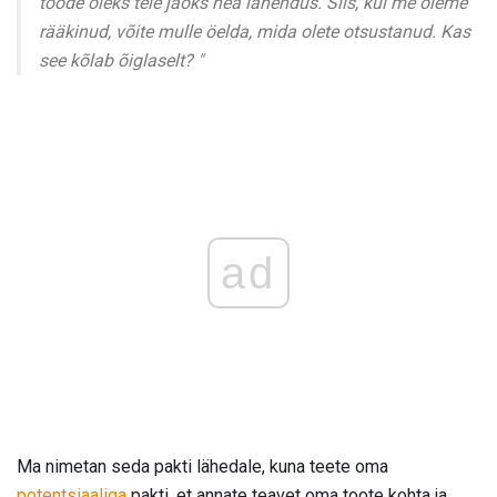
toode oleks teie jaoks hea lahendus. Siis, kui me oleme
rääkinud, võite mulle öelda, mida olete otsustanud. Kas
see kõlab õiglaselt? "
ad
Ma nimetan seda pakti lähedale, kuna teete oma
potentsiaaliga
pakti, et annate teavet oma toote kohta ja