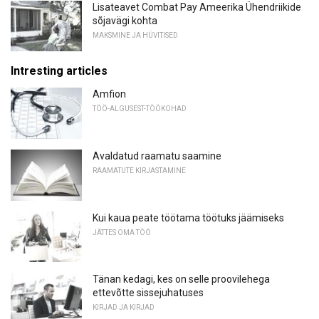
Lisateavet Combat Pay Ameerika Ühendriikide
sõjavägi kohta
MAKSMINE JA HÜVITISED
Intresting articles
Amfion
TÖÖ-ALGUSEST-TÖÖKOHAD
Avaldatud raamatu saamine
RAAMATUTE KIRJASTAMINE
Kui kaua peate töötama töötuks jäämiseks
JÄTTES OMA TÖÖ
Tänan kedagi, kes on selle proovilehega
ettevõtte sissejuhatuses
KIRJAD JA KIRJAD