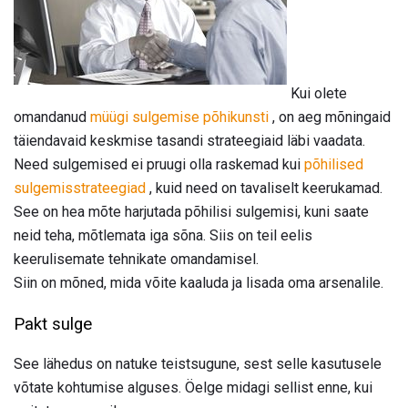
Kui olete
omandanud
müügi sulgemise põhikunsti
, on aeg mõningaid
täiendavaid keskmise tasandi strateegiaid läbi vaadata.
Need sulgemised ei pruugi olla raskemad kui
põhilised
sulgemisstrateegiad
, kuid need on tavaliselt keerukamad.
See on hea mõte harjutada põhilisi sulgemisi, kuni saate
neid teha, mõtlemata iga sõna. Siis on teil eelis
keerulisemate tehnikate omandamisel.
Siin on mõned, mida võite kaaluda ja lisada oma arsenalile.
Pakt sulge
See lähedus on natuke teistsugune, sest selle kasutusele
võtate kohtumise alguses. Öelge midagi sellist enne, kui