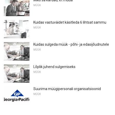
MÜÜK
Kuidas vastuväidet käsitleda 6 lihtsat sammu
MÜÜK
Kuidas sulgeda müük - põhi- ja edasijõudnutele
MÜÜK
Lõplik juhend sulgemiseks
MÜÜK
Suurima müügipersonali organisatsioonid
MÜÜK