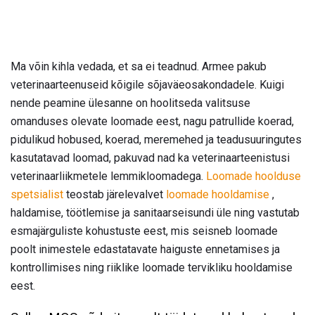
Ma võin kihla vedada, et sa ei teadnud. Armee pakub
veterinaarteenuseid kõigile sõjaväeosakondadele. Kuigi
nende peamine ülesanne on hoolitseda valitsuse
omanduses olevate loomade eest, nagu patrullide koerad,
pidulikud hobused, koerad, meremehed ja teadusuuringutes
kasutatavad loomad, pakuvad nad ka veterinaarteenistusi
veterinaarliikmetele lemmikloomadega.
Loomade hoolduse
spetsialist
teostab järelevalvet
loomade hooldamise
,
haldamise, töötlemise ja sanitaarseisundi üle ning vastutab
esmajärguliste kohustuste eest, mis seisneb loomade
poolt inimestele edastatavate haiguste ennetamises ja
kontrollimises ning riiklike loomade tervikliku hooldamise
eest.