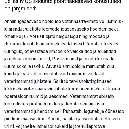
Selles MOS sõdurite poolt täidetavad kohustused
on järgmised:
Annab igapäevase hoolduse veterinaarravimite või uurimis-
ja arendusrajatiste loomade igapäevaseks hooldamiseks,
omanike ja / või käitlejate haiguslugu ning mõõdab ja
dokumenteerib loomade elulisi tähiseid. Teostab füüsilisi
uuringuid, et avastada ilmsed kõrvalekalded ja aruanded
järeldusi veterinaararst, Positsioonid ja piirata loomade
uurimiseks ja raviks. Arvutab annuseid ja manustab suu
kaudu ja paikselt manustatavaid ravimeid vastavalt
veterinaararsti juhistele. Säilitab tervishoiutingimused
kõikidele veterinaarravirajatiste komponentidele, et lisada
operatsiooniruumid ja seadmed. Veterinaararst abistab
kirurgilistes protseduurides ja teostab eutanaasia
veterinaararsti juhendamisel. Puhastab, laguneb ja õõnestab
pindmisi haavandeid. Kogub, säilitab ja valmistab ette vere,
uriini, väljaheite, nahaläbilaskeid ja järeltulijaproove