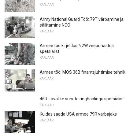
KARJÄÄR
Army National Guard Töö: 79T värbamine ja
säilitamine NCO
KARJÄÄR
Armee töö kirjeldus: 92W veepuhastus
spetsialist
KARJÄÄR
Armee töö: MOS 36B finantsjuhtimise tehnik
KARJÄÄR
46R - avalike suhete ringhäälingu spetsialist
KARJÄÄR
Kuidas saada USA armee 79R värbajaks
KARJÄÄR