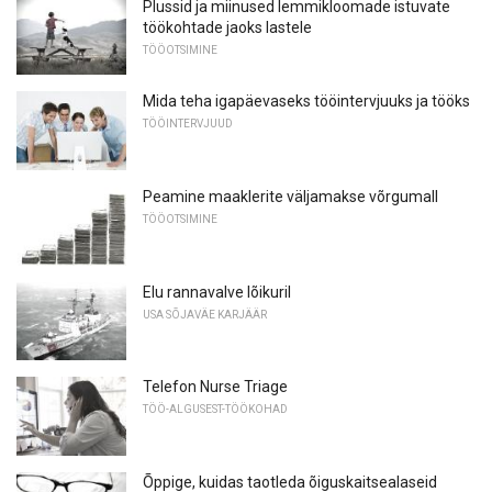
Plussid ja miinused lemmikloomade istuvate
töökohtade jaoks lastele
TÖÖOTSIMINE
Mida teha igapäevaseks tööintervjuuks ja tööks
TÖÖINTERVJUUD
Peamine maaklerite väljamakse võrgumall
TÖÖOTSIMINE
Elu rannavalve lõikuril
USA SÕJAVÄE KARJÄÄR
Telefon Nurse Triage
TÖÖ-ALGUSEST-TÖÖKOHAD
Õppige, kuidas taotleda õiguskaitsealaseid