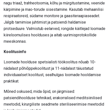
nagu triaaž, trahheotoomia, kõhu ja mürgitustamine, veenide
kärpimine ja mao-torude sisestamine. Kasutab mehaanilisi
respiraatoreid, südame monitore ja gaasiteraapiaseadet.
Jälgib tarnimise juhtimist ja patsiendi haldamise
protseduure. Valmistub eelarved, rongide käitlejad loomade
kiireloomulises hoolduses ja aitab uurimisprotokollide
meeskonnas.
Koolitusinfo
Loomade hoolduse spetsialisti töökoolitus nõuab 10-
nädalast põhiõppekoolitust ja 11-nädalast täiustatud
individuaalset koolitust, sealhulgas loomade hooldamise
praktikat.
Mõned oskused, mida õpid, on järgmised:
patsiendihoolduse tehnikad, erakorralised meditsiinilised
meetodid, kirurgiliste seadmete steriliseerimise meetodid