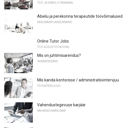
TÖÖ JA ERAELU TASAKAAL
Abielu ja perekonna terapeutide töövõimalused
KARJÄÄRIPLANEERIMINE
Online Tutor Jobs
TÖÖ KODUS TÖÖKOHAL
Mis on juhtimisarendus?
INIMRESSURSID
Mis kanda kontorisse / administratiivintervjuu
TÖÖINTERVJUUD
Vahendustegevuse karjäär
RAHANDUSKARJÄÄR