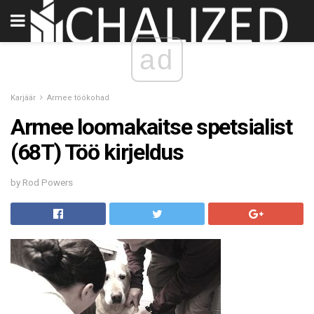
ad
Karjäär
Armee töökohad
Armee loomakaitse spetsialist
(68T) Töö kirjeldus
by Rod Powers