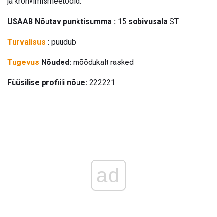
ja krohvimismeetodid.
USAAB Nõutav punktisumma :
15
sobivusala
ST
Turvalisus
:
puudub
Tugevus
Nõuded:
mõõdukalt rasked
Füüsilise profiili nõue:
222221
ad