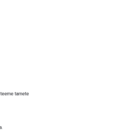
steeme tarnete
a.