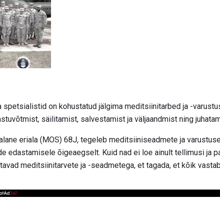
a spetsialistid on kohustatud jälgima meditsiinitarbed ja -varus
stuvõtmist, säilitamist, salvestamist ja väljaandmist ning juhata
öalane eriala (MOS) 68J, tegeleb meditsiiniseadmete ja varustu
e edastamisele õigeaegselt. Kuid nad ei loe ainult tellimusi j
stavad meditsiinitarvete ja -seadmetega, et tagada, et kõik vasta