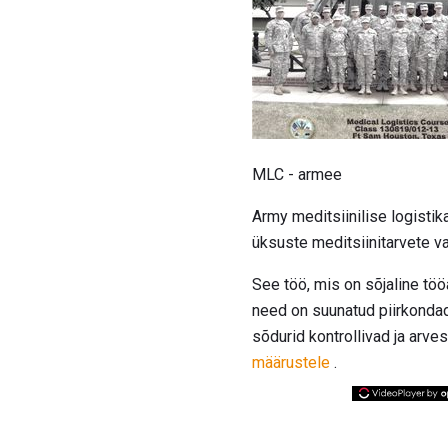
MLC - armee
Army meditsiinilise logistik
üksuste meditsiinitarvete va
See töö, mis on sõjaline tö
need on suunatud piirkondad
sõdurid kontrollivad ja arve
määrustele
.