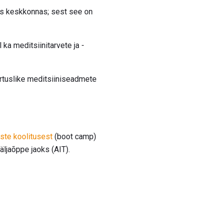
ses keskkonnas; sest see on
ka meditsiinitarvete ja -
ärtuslike meditsiiniseadmete
ste koolitusest
(boot camp)
äljaõppe jaoks (AIT).