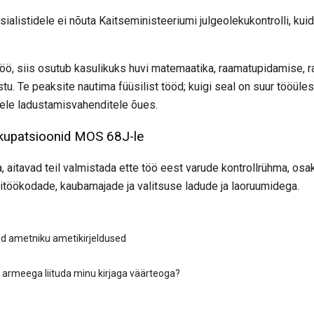
sialistidele ei nõuta Kaitseministeeriumi julgeolekukontrolli, kui
töö, siis osutub kasulikuks huvi matemaatika, raamatupidamise, 
stu. Te peaksite nautima füüsilist tööd; kuigi seal on suur tööüle
udele ladustamisvahenditele õues.
 okupatsioonid MOS 68J-le
 aitavad teil valmistada ette töö eest varude kontrollrühma, osa
itöökodade, kaubamajade ja valitsuse ladude ja laoruumidega.
ud ametniku ametikirjeldused
armeega liituda minu kirjaga väärteoga?