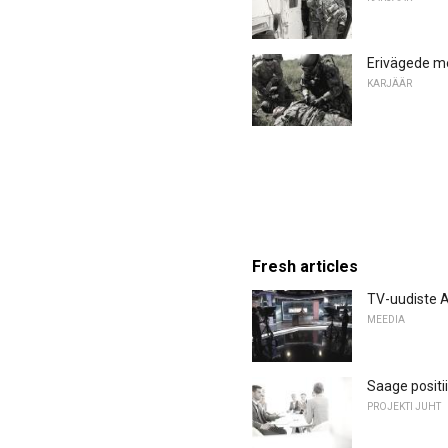
Erivägede me
KARJÄÄR
Fresh articles
TV-uudiste An
MEEDIA
Saage positii
PROJEKTI JUHT