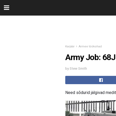
Karjäär
Armee töökohad
Army Job: 68J M
by Stew Smith
Need sõdurid jälgivad medit