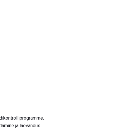
edikontrolliprogramme,
ndamine ja laevandus.