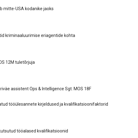
b mitte-USA kodanike jaoks
id kriminaaluurimise eriagentide kohta
S 12M tuletõrjuja
riväe assistent Ops & Intelligence Sgt. MOS 18F
ud tööülesannete kirjeldused ja kvalifikatsioonifaktorid
tsutud tööalased kvalifikatsioonid