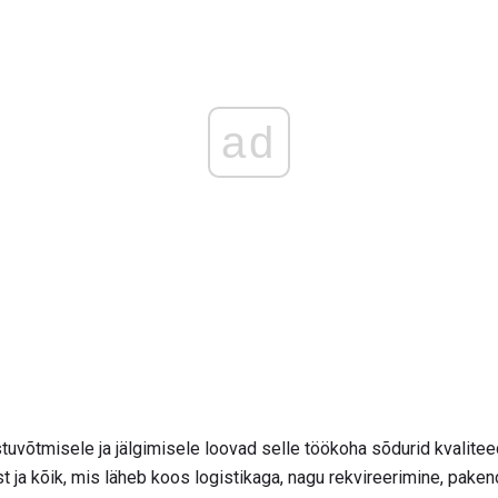
ad
stuvõtmisele ja jälgimisele loovad selle töökoha sõdurid kvalite
st ja kõik, mis läheb koos logistikaga, nagu rekvireerimine, pake