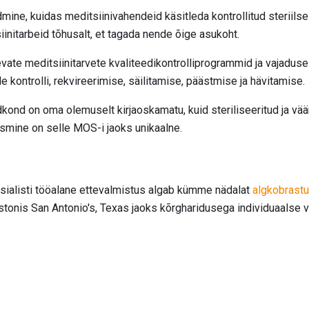
dmine, kuidas meditsiinivahendeid käsitleda kontrollitud steriil
initarbeid tõhusalt, et tagada nende õige asukoht.
ate meditsiinitarvete kvaliteedikontrolliprogrammid ja vajadusel 
kontrolli, rekvireerimise, säilitamise, päästmise ja hävitamise.
dkond on oma olemuselt kirjaoskamatu, kuid steriliseeritud ja vä
aitsmine on selle MOS-i jaoks unikaalne.
etsialisti tööalane ettevalmistus algab kümme nädalat
algkobrastu
stonis San Antonio's, Texas jaoks kõrgharidusega individuaalse v