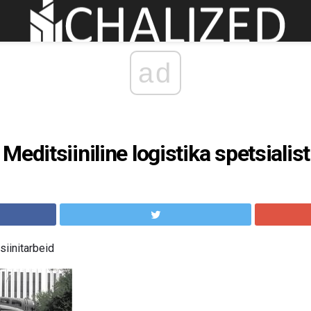
ad
editsiiniline logistika spetsialist
siinitarbeid