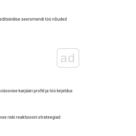
ditsiinilise seersmendi töö nõuded
ad
šoovise karjääri profiil ja töö kirjeldus
vse riski reaktsiooni strateegiad