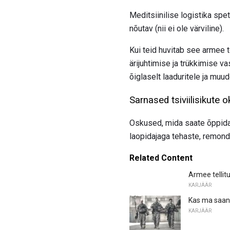
Meditsiinilise logistika spet
nõutav (nii ei ole värviline).
Kui teid huvitab see armee 
ärijuhtimise ja trükkimise va
õiglaselt laaduritele ja mu
Sarnased tsiviilisikute
Oskused, mida saate õppida,
laopidajaga tehaste, remond
Related Content
Armee tellit
KARJÄÄR
Kas ma saan 
KARJÄÄR