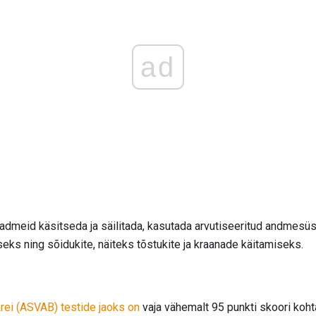
ad
admeid käsitseda ja säilitada, kasutada arvutiseeritud andmesü
eks ning sõidukite, näiteks tõstukite ja kraanade käitamiseks.
arei (ASVAB) testide jaoks on
vaja vähemalt 95 punkti skoori koht