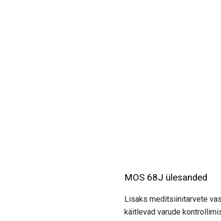
MOS 68J ülesanded
Lisaks meditsiinitarvete va
käitlevad varude kontrollimi