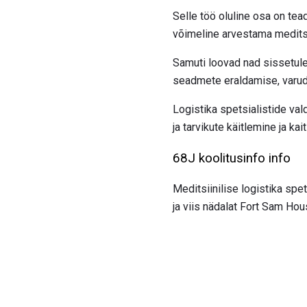
Selle töö oluline osa on tea
võimeline arvestama meditsi
Samuti loovad nad sissetulev
seadmete eraldamise, varude 
Logistika spetsialistide val
ja tarvikute käitlemine ja k
68J koolitusinfo info
Meditsiinilise logistika sp
ja viis nädalat Fort Sam Hou