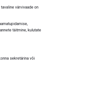
d tavaline värvivaade on
raamatupidamise,
sannete täitmine, kulutate
konna sekretärina või