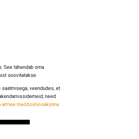
tus. See tähendab oma
mist soovitatakse.
se saatmisega, veendudes, et
a pakendamissidemeid; need
b
armee meditsiiniosakonna