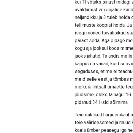
kui TI võtaks sinust midagi 
avaldamist või sõjalise kan
neljandikku ja 3 tuleb hoida
tellimuste koopiat hoida. Ja
isegi mõned tsiviilisikud sa
pärast seda. Aga pidage meel
kogu aja jooksul koos mitme
jaoks jahutid. Ta andis meil
kappis on vanad, kuid soovid 
segaduses, et me ei teadnud
meid selle eest ja tõmbas mei
me kõik lihtsalt omaette teg
jõudsime, oleks ta nagu: "Ei
pidanud 341-sid sõlmima.
Teie isiklikud hügieenikaubad
teie väärisesemed ja muud ki
kaela ümber peaaegu iga het