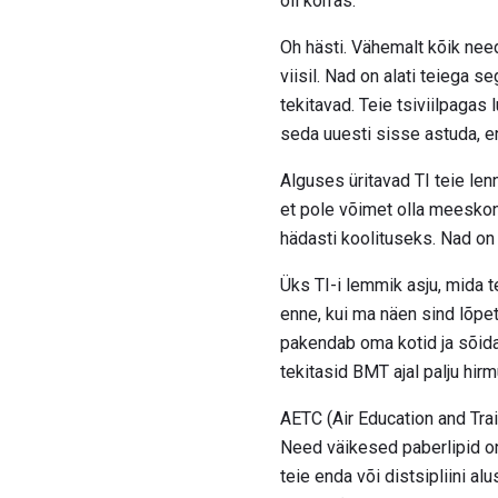
oli korras.
Oh hästi. Vähemalt kõik nee
viisil. Nad on alati teiega s
tekitavad. Teie tsiviilpagas
seda uuesti sisse astuda, e
Alguses üritavad TI teie len
et pole võimet olla meeskond.
hädasti koolituseks. Nad on 
Üks TI-i lemmik asju, mida 
enne, kui ma näen sind lõpet
pakendab oma kotid ja sõida
tekitasid BMT ajal palju hirm
AETC (Air Education and Tra
Need väikesed paberlipid on 
teie enda või distsipliini a