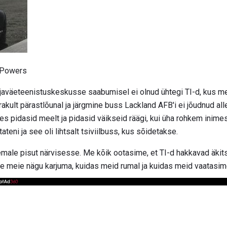
 Powers
aväeteenistuskeskusse saabumisel ei olnud ühtegi TI-d, kus mei
akult pärastlõunal ja järgmine buss Lackland AFB'i ei jõudnud all
es pidasid meelt ja pidasid väikseid räägi, kui üha rohkem inim
eni ja see oli lihtsalt tsiviilbuss, kus sõidetakse.
male pisut närvisesse. Me kõik ootasime, et TI-d hakkavad äkits
 meie nägu karjuma, kuidas meid rumal ja kuidas meid vaatasim