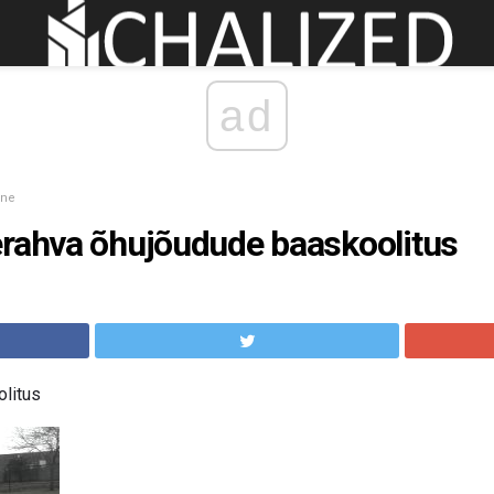
ad
ine
erahva õhujõudude baaskoolitus
olitus