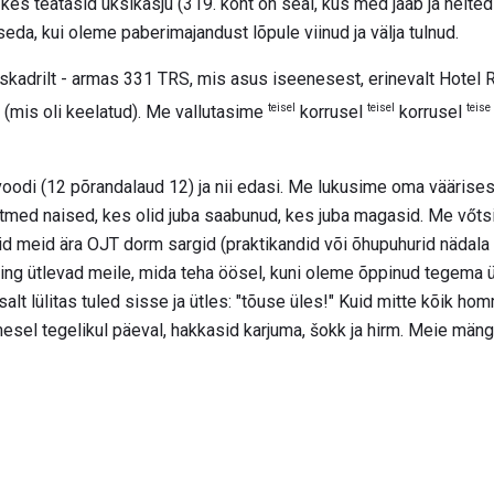
es teatasid üksikasju (319. koht on seal, kus med jääb ja heited
seda, kui oleme paberimajandust lõpule viinud ja välja tulnud.
skadrilt - armas 331 TRS, mis asus iseenesest, erinevalt Hotel R
teisel
teisel
teise
 (mis oli keelatud). Me vallutasime
korrusel
korrusel
 voodi (12 põrandalaud 12) ja nii edasi. Me lukusime oma vääris
itmed naised, kes olid juba saabunud, kes juba magasid. Me vőts
asid meid ära OJT dorm sargid (praktikandid või õhupuhurid nädal
ning ütlevad meile, mida teha öösel, kuni oleme õppinud tegema ü
htsalt lülitas tuled sisse ja ütles: "tõuse üles!" Kuid mitte kõik h
imesel tegelikul päeval, hakkasid karjuma, šokk ja hirm. Meie m