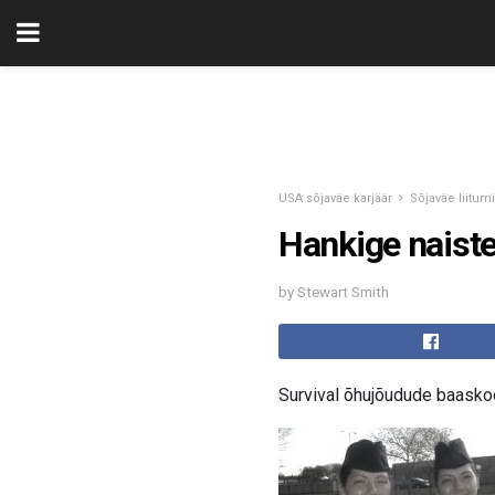
USA sõjaväe karjäär
Sõjaväe liitum
Hankige naist
by Stewart Smith
Survival õhujõudude baasko