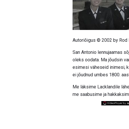
Autoriõigus © 2002 by Rod
San Antonio lennujaamas sõj
oleks oodata. Ma jõudsin var
esimesi väheseid inimesi, k
ei jõudnud umbes 1800. aastat
Me läksime Lacklandile lähe
me saabusime ja hakkaksime