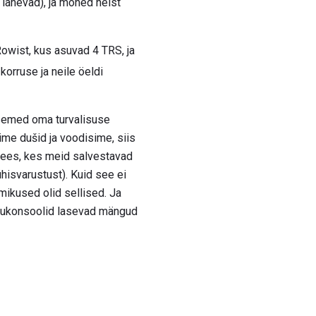
 lähevad), ja mõned neist
owist, kus asuvad 4 TRS, ja
korruse ja neile öeldi
esemed oma turvalisuse
ime dušid ja voodisime, siis
a ees, kes meid salvestavad
hisvarustust). Kuid see ei
ommikused olid sellised. Ja
ängukonsoolid lasevad mängud