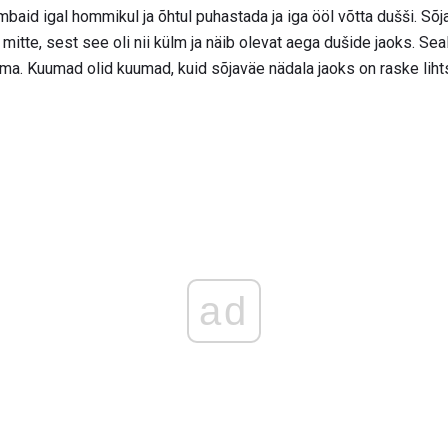
baid igal hommikul ja õhtul puhastada ja iga ööl võtta dušši. Sõja
itte, sest see oli nii külm ja näib olevat aega dušide jaoks. Sea
ma. Kuumad olid kuumad, kuid sõjaväe nädala jaoks on raske lihts
ad