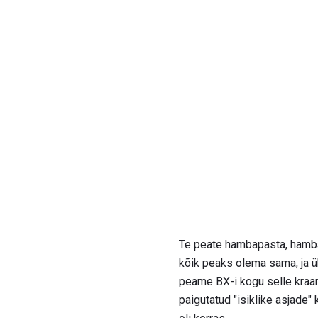
Te peate hambapasta, hambah
kõik peaks olema sama, ja ük
peame BX-i kogu selle kraa
paigutatud "isiklike asjade"