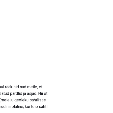
l rääkisid nad meile, et
tud pardlid ja asjad. Nii et
meie julgeoleku sahtlisse
 nii oluline, kui teie sahtl