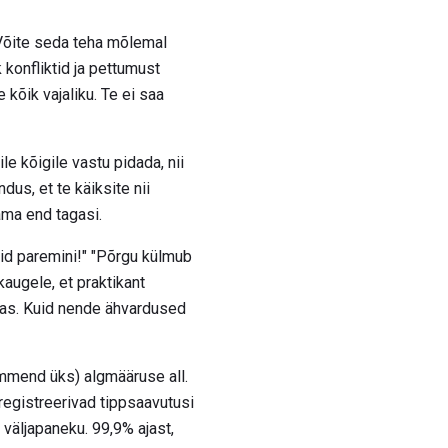
 Võite seda teha mõlemal
k konfliktid ja pettumust
kõik vajaliku. Te ei saa
e kõigile vastu pidada, nii
dus, et te käiksite nii
ama end tagasi.
tid paremini!" "Põrgu külmub
augele, et praktikant
ndas. Kuid nende ähvardused
mmend üks) algmääruse all.
 registreerivad tippsaavutusi
 väljapaneku. 99,9% ajast,