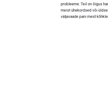
probleeme. Teil on õigus ham
meist ühekordsed või üldse m
väljavaade pani meid kõhkle