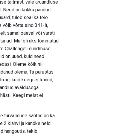
ise täitmist, vale aruandluse
st. Need on kokku pandud
uard, tuleb seal ka teie
 võib võtta sind 341-lt,
elt samal päeval või varsti
jutanud. Mul oli üks tõmmatud
cro Challenge'i sündmuse
bid on uued, kuid need
 edasi. Oleme kõik nii
pidanud olema. Ta purustas
reid, kuid keegi ei teinud,
ruandlus avaldusega
 hästi. Keegi meist ei
ie turvalisuse sahtlis on ka
e 2 klahvi ja kandke neid
d hangoutis, tekib