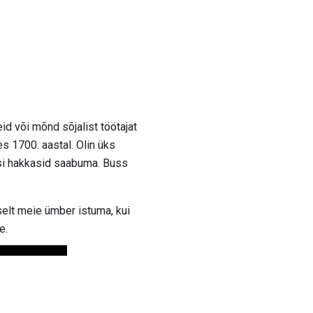
d või mõnd sõjalist töötajat
es 1700. aastal. Olin üks
esi hakkasid saabuma. Buss
elt meie ümber istuma, kui
e.