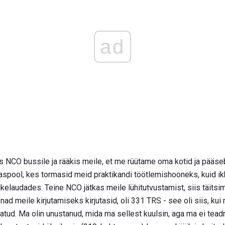
ad
 NCO bussile ja rääkis meile, et me rüütame oma kotid ja pääseb 
ljaspool, kes tormasid meid praktikandi töötlemishooneks, kuid ik
kelaudades. Teine NCO jätkas meile lühitutvustamist, siis täitsi
ad meile kirjutamiseks kirjutasid, oli 331 TRS - see oli siis, kui
atud. Ma olin unustanud, mida ma sellest kuulsin, aga ma ei teadn