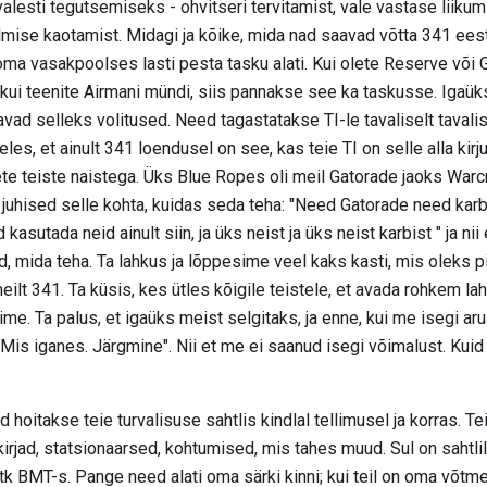
valesti tegutsemiseks - ohvitseri tervitamist, vale vastase liikum
dmise kaotamist. Midagi ja kõike, mida nad saavad võtta 341 ee
 oma vasakpoolses lasti pesta tasku alati. Kui olete Reserve või G
 kui teenite Airmani mündi, siis pannakse see ka taskusse. Igaüks
avad selleks volitused. Need tagastatakse TI-le tavaliselt tavalis
es, et ainult 341 loendusel on see, kas teie TI on selle alla kir
te teiste naistega. Üks Blue Ropes oli meil Gatorade jaoks War
e juhised selle kohta, kuidas seda teha: "Need Gatorade need kar
kasutada neid ainult siin, ja üks neist ja üks neist karbist " ja nii
, mida teha. Ta lahkus ja lõppesime veel kaks kasti, mis oleks 
lt 341. Ta küsis, kes ütles kõigile teistele, et avada rohkem laht
ime. Ta palus, et igaüks meist selgitaks, ja enne, kui me isegi a
. Mis iganes. Järgmine". Nii et me ei saanud isegi võimalust. Kuid
 hoitakse teie turvalisuse sahtlis kindlal tellimusel ja korras. Te
rjad, statsionaarsed, kohtumised, mis tahes muud. Sul on sahtlil
k BMT-s. Pange need alati oma särki kinni; kui teil on oma võtme