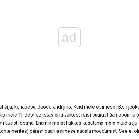
ad
arja, kehapesu, deodorandi jms. Kuid meie esimesel BX-i jooksu
s meie TI-dest eelistas eriti väikest reisi suurust šampooni ja tea
mi uuesti ostma. Enamik meist hakkas kasutama meie muid asju (
 konteinerites) pärast paari esimese nädala möödumist. See ei olnud