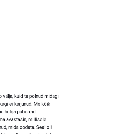
välja, kuid ta polnud midagi
kagi ei karjunud. Me kõik
me hulga pabereid
 ma avastasin, millisele
ud, mida oodata. Seal oli