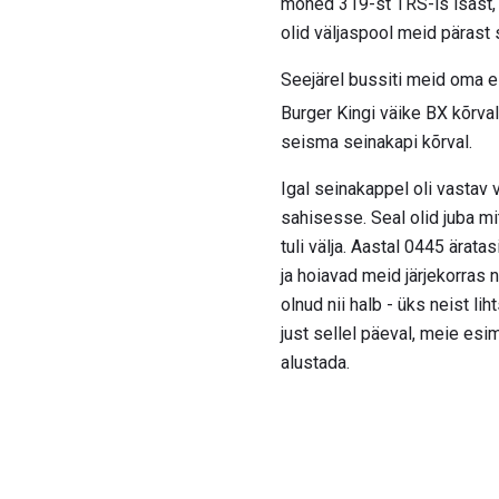
mõned 319-st TRS-is isast, k
olid väljaspool meid pärast 
Seejärel bussiti meid oma e
Burger Kingi väike BX kõrval
seisma seinakapi kõrval.
Igal seinakappel oli vastav
sahisesse. Seal olid juba m
tuli välja. Aastal 0445 ärat
ja hoiavad meid järjekorras 
olnud nii halb - üks neist li
just sellel päeval, meie es
alustada.