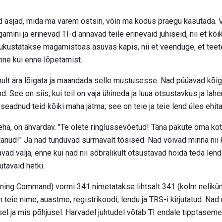
d asjad, mida ma varem ostsin, võin ma kodus praegu kasutada.
egamini ja erinevad TI-d annavad teile erinevaid juhiseid, nii et kõi
 lukustatakse magamistoas asuvas kapis, nii et veenduge, et teete 
nne kui enne lõpetamist.
nult ära lõigata ja maandada selle mustusesse. Nad püüavad kõigil
 See on siis, kui teil on vaja ühineda ja luua otsustavkus ja lahen
seadnud teid kõiki maha jätma; see on teie ja teie lend üles ehit
teha, on ähvardav. "Te olete ringlussevõetud! Täna pakute oma ko
anud!" Ja nad tunduvad surmavalt tõsised. Nad võivad minna nii k
vad välja, enne kui nad nii sõbralikult otsustavad hoida teda le
utavaid hetki.
ining Command) vormi 341 nimetatakse lihtsalt 341 (kolm nelikü
teie nime, auastme, registrikoodi, lendu ja TRS-i kirjutatud. Nad
lusel ja mis põhjusel. Harvadel juhtudel võtab TI endale tipptaseme