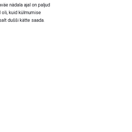
väe nädala ajal on paljud
l oli, kuid külmumise
alt dušši kätte saada.