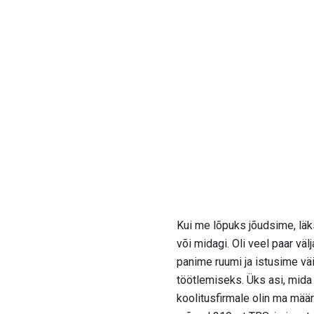
Kui me lõpuks jõudsime, läks
või midagi. Oli veel paar vä
panime ruumi ja istusime väi
töötlemiseks. Üks asi, mida n
koolitusfirmale olin ma määr