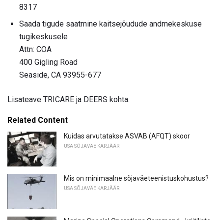
8317
Saada tigude saatmine kaitsejõudude andmekeskuse
tugikeskusele
Attn: COA
400 Gigling Road
Seaside, CA 93955-677
Lisateave TRICARE ja DEERS kohta.
Related Content
Kuidas arvutatakse ASVAB (AFQT) skoor
USA SÕJAVÄE KARJÄÄR
Mis on minimaalne sõjaväeteenistuskohustus?
USA SÕJAVÄE KARJÄÄR