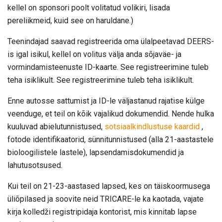
kellel on sponsori poolt volitatud volikiri, lisada
pereliikmeid, kuid see on haruldane.)
Teenindajad saavad registreerida oma ülalpeetavad DEERS-
is igal isikul, kellel on volitus välja anda sõjaväe- ja
vormindamisteenuste ID-kaarte. See registreerimine tuleb
teha isiklikult. See registreerimine tuleb teha isiklikult.
Enne autosse sattumist ja ID-le väljastanud rajatise külge
veenduge, et teil on kõik vajalikud dokumendid. Nende hulka
kuuluvad abielutunnistused,
sotsiaalkindlustuse kaardid
,
fotode identifikaatorid, sünnitunnistused (alla 21-aastastele
bioloogilistele lastele), lapsendamisdokumendid ja
lahutusotsused.
Kui teil on 21-23-aastased lapsed, kes on täiskoormusega
üliõpilased ja soovite neid TRICARE-le ka kaotada, vajate
kirja kolledži registripidaja kontorist, mis kinnitab lapse