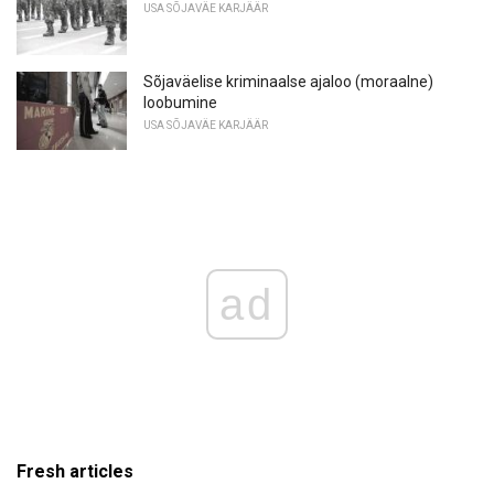
USA SÕJAVÄE KARJÄÄR
Sõjaväelise kriminaalse ajaloo (moraalne)
loobumine
USA SÕJAVÄE KARJÄÄR
ad
Fresh articles