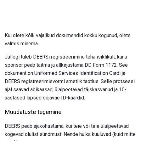
Kui olete kõik vajalikud dokumendid kokku kogunud, olete
valmis minema.
Jällegi tuleb DEERSi registreerimine teha isiklikult, kuna
sponsor peab täitma ja allkirjastama DD Form 1172. See
dokument on Uniformed Services Identification Cardi ja
DEERS registreerimisvormi ametlik taotlus. Selle protsessi
ajal saavad abikaasad, ülalpeetavad täiskasvanud ja 10-
aastased lapsed sõjaväe ID-kaardid.
Muudatuste tegemine
DEERS peab ajakohastama, kui teie või teie ülalpeetavad
kogevad olulist sündmust. Nende hulka kuuluvad (kuid mitte