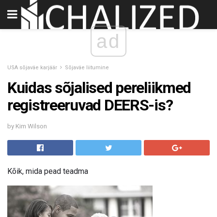
ad
USA sõjaväe karjäär
Sõjaväe liitumine
Kuidas sõjalised pereliikmed
registreeruvad DEERS-is?
by Kim Wilson
Kõik, mida pead teadma