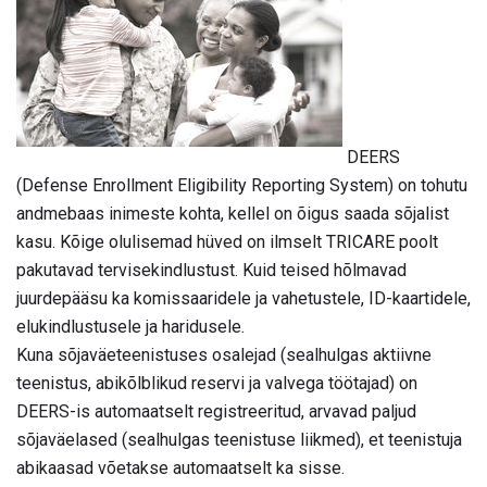
DEERS
(Defense Enrollment Eligibility Reporting System) on tohutu
andmebaas inimeste kohta, kellel on õigus saada sõjalist
kasu. Kõige olulisemad hüved on ilmselt TRICARE poolt
pakutavad tervisekindlustust. Kuid teised hõlmavad
juurdepääsu ka komissaaridele ja vahetustele, ID-kaartidele,
elukindlustusele ja haridusele.
Kuna sõjaväeteenistuses osalejad (sealhulgas aktiivne
teenistus, abikõlblikud reservi ja valvega töötajad) on
DEERS-is automaatselt registreeritud, arvavad paljud
sõjaväelased (sealhulgas teenistuse liikmed), et teenistuja
abikaasad võetakse automaatselt ka sisse.