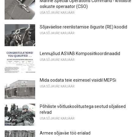
Marine Special Operations Command - kriitiliste
oskuste operaator (CSO)
USA SÕJAVÄE KARJÄÄR
Sõjaväelise reenlistamise õiguste (RE) koodid
USA SÕJAVÄE KARJÄÄR
Lennujõud ASVAB Komposiitkoordinaadid
USA SÕJAVÄE KARJÄÄR
Mida oodata teie esimesel visiidil MEPSi
USA SÕJAVÄE KARJÄÄR
Põhiliste võitluskoolitustega seotud sõjalised
relvad
USA SÕJAVÄE KARJÄÄR
Armee sõjaväe töö erialad