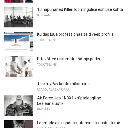
10 näpunäited Killeri loomingulise esitluse kohta
REKLAAM
Kuidas luua professionaalseid veebiprofiile
TÖÖOTSIMINE
Ettevõtted uskumatu töötaja perks
TÖÖOTSIMINE
Teie myPay konto mõistmine
USA SÕJAVÄE KARJÄÄR
Air Force Job 1N3X1 krüptoloogiline
keeleanalüütik
KARJÄÄR
Loomade ajakirjade kirjutamine: kirjastusturud