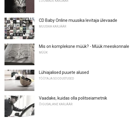
LOOMADE KARJÄÄR
CD Baby Online muusika levitaja ülevaade
MUUSIKA KARJÄÄR
Mis on kompleksne müük? - Müük meeskonnale
MÜÜK
Lühiajalised puuete alused
TÖÖTAJA SOODUSTUSED
Vaadake, kuidas olla politseiametnik
ÕIGUSALANE KARJÄÄR