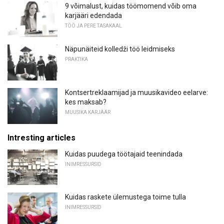
9 võimalust, kuidas töömomend võib oma
karjääri edendada
TÖÖ JA PERE TASAKAAL
Näpunäiteid kolledži töö leidmiseks
PRAKTIKA
Kontsertreklaamijad ja muusikavideo eelarve:
kes maksab?
MUUSIKA KARJÄÄR
Intresting articles
Kuidas puudega töötajaid teenindada
INIMRESSURSID
Kuidas raskete ülemustega toime tulla
INIMRESSURSID