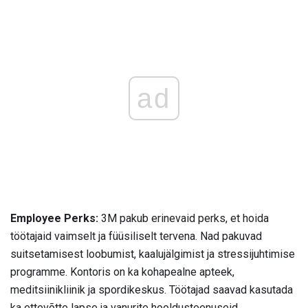
ad
Employee Perks:
3M pakub erinevaid perks, et hoida
töötajaid vaimselt ja füüsiliselt tervena. Nad pakuvad
suitsetamisest loobumist, kaalujälgimist ja stressijuhtimise
programme. Kontoris on ka kohapealne apteek,
meditsiinikliinik ja spordikeskus. Töötajad saavad kasutada
ka ettevõtte lapse ja vanurite hooldusteenuseid.