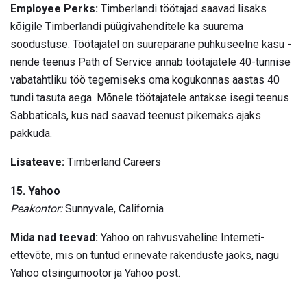
Employee Perks:
Timberlandi töötajad saavad lisaks
kõigile Timberlandi püügivahenditele ka suurema
soodustuse. Töötajatel on suurepärane puhkuseelne kasu -
nende teenus Path of Service annab töötajatele 40-tunnise
vabatahtliku töö tegemiseks oma kogukonnas aastas 40
tundi tasuta aega. Mõnele töötajatele antakse isegi teenus
Sabbaticals, kus nad saavad teenust pikemaks ajaks
pakkuda.
Lisateave:
Timberland Careers
15. Yahoo
Peakontor:
Sunnyvale, California
Mida nad teevad:
Yahoo on rahvusvaheline Interneti-
ettevõte, mis on tuntud erinevate rakenduste jaoks, nagu
Yahoo otsingumootor ja Yahoo post.