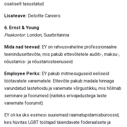
osaliselt tasustatud.
Lisateave:
Deloitte Careers
6. Ernst & Young
Peakontor:
London, Suurbritannia
Mida nad teevad:
EY on rahvusvaheline professionaalne
teenindusettevõte, mis pakub ettevõtetele auditi-, maksu-,
nõustamis- ja nõustamisteenuseid.
Employee Perks:
EY pakub mitmesuguseid eeliseid
töötavatele vanematele. Ettevõte pakub madala hinnaga
varundatud lastehoidu ja vanemate võrgustikku, mis hõlmab
seminare ja foorumeid (näiteks erivajadustega laste
vanemate foorumit).
EY oli ka üks esimesi suuremaid raamatupidamisbüroosid,
kes hüvitas LGBT töötajad täiendavate föderaalsete ja