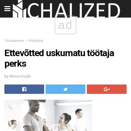
ad
Tööotsimine
Põhitõed
Ettevõtted uskumatu töötaja
perks
by Alison Doyle