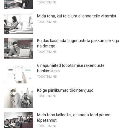
TÖÖOTSIMINE
Mida teha, kui teie juht ei anna teile viitamist
TÖÖOTSIMINE
Kuidas käsitleda tingimusteta pakkumise kirja
näidetega
TÖÖOTSIMINE
6 näpunäited tööotsimise rakenduste
hankimiseks
TÖÖOTSIMINE
Kõige piinlikumad tööintervjuud
TÖÖOTSIMINE
Mida teha kolledžis, et saada tööd pärast
lõpetamist
TÖÖOTSIMINE