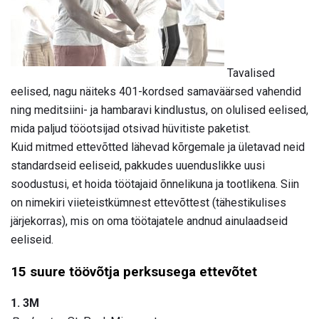
Tavalised
eelised, nagu näiteks 401-kordsed samaväärsed vahendid
ning meditsiini- ja hambaravi kindlustus, on olulised eelised,
mida paljud tööotsijad otsivad hüvitiste paketist.
Kuid mitmed ettevõtted lähevad kõrgemale ja ületavad neid
standardseid eeliseid, pakkudes uuenduslikke uusi
soodustusi, et hoida töötajaid õnnelikuna ja tootlikena. Siin
on nimekiri viieteistkümnest ettevõttest (tähestikulises
järjekorras), mis on oma töötajatele andnud ainulaadseid
eeliseid.
15 suure töövõtja perksusega ettevõtet
1. 3M