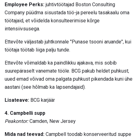
Employee Perks:
juhtivtöötajad Boston Consulting
Company püüdma sisustada töö-ja pereelu tasakaalu oma
töötajaid, et võidelda konsulteerimise kõrge
intensiivsusega.
Ettevõte väljastab juhtkonnale "Punase tsooni aruande", kui
töötaja töötab liiga palju tunde.
Ettevõte võimaldab ka paindlikku ajakava, mis sobib
suurepäraselt vanemate tööle. BCG pakub heldet puhkust;
uued emad võivad oma palgata puhkust pikendada kuni ühe
aastani (see hõlmab ka lapsendajaid).
Lisateave:
BCG karjäär
4. Campbelli supp
Peakontor:
Camden, New Jersey
Mida nad teevad:
Campbell toodab konserveeritud suppe