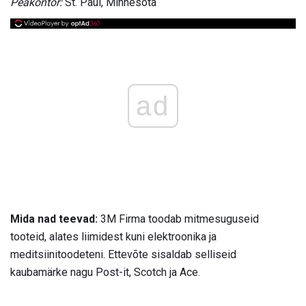
Peakontor:
St. Paul, Minnesota
ad
Mida nad teevad:
3M Firma toodab mitmesuguseid
tooteid, alates liimidest kuni elektroonika ja
meditsiinitoodeteni. Ettevõte sisaldab selliseid
kaubamärke nagu Post-it, Scotch ja Ace.