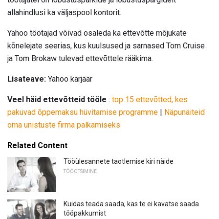
allahindlusi ka väljaspool kontorit.
Yahoo töötajad võivad osaleda ka ettevõtte mõjukate
kõnelejate seerias, kus kuulsused ja sarnased Tom Cruise
ja Tom Brokaw tulevad ettevõttele rääkima.
Lisateave:
Yahoo karjäär
Veel häid ettevõtteid tööle
:
top 15 ettevõtted, kes
pakuvad õppemaksu hüvitamise programme
|
Näpunäiteid
oma unistuste firma palkamiseks
Related Content
Tööülesannete taotlemise kiri näide
TÖÖOTSIMINE
Kuidas teada saada, kas te ei kavatse saada
tööpakkumist