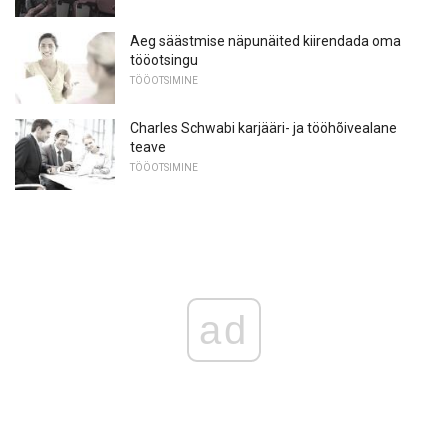
Aeg säästmise näpunäited kiirendada oma
tööotsingu
TÖÖOTSIMINE
Charles Schwabi karjääri- ja tööhõivealane
teave
TÖÖOTSIMINE
ad