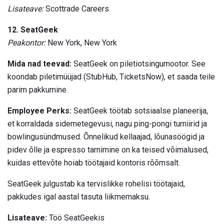
Lisateave:
Scottrade Careers
12. SeatGeek
Peakontor:
New York, New York
Mida nad teevad:
SeatGeek on piletiotsingumootor. See
koondab piletimüüjad (StubHub, TicketsNow), et saada teile
parim pakkumine.
Employee Perks:
SeatGeek töötab sotsiaalse planeerija,
et korraldada sidemetegevusi, nagu ping-pongi turniirid ja
bowlingusündmused. Õnnelikud kellaajad, lõunasöögid ja
pidev õlle ja espresso tarnimine on ka teised võimalused,
kuidas ettevõte hoiab töötajaid kontoris rõõmsalt.
SeatGeek julgustab ka tervislikke rohelisi töötajaid,
pakkudes igal aastal tasuta liikmemaksu.
Lisateave:
Töö SeatGeekis