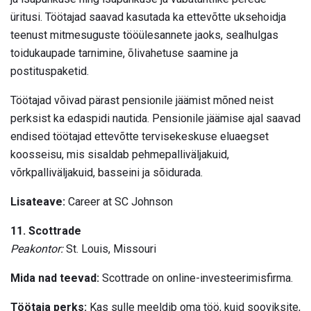
üritusi. Töötajad saavad kasutada ka ettevõtte uksehoidja
teenust mitmesuguste tööülesannete jaoks, sealhulgas
toidukaupade tarnimine, õlivahetuse saamine ja
postituspaketid.
Töötajad võivad pärast pensionile jäämist mõned neist
perksist ka edaspidi nautida. Pensionile jäämise ajal saavad
endised töötajad ettevõtte tervisekeskuse eluaegset
koosseisu, mis sisaldab pehmepalliväljakuid,
võrkpalliväljakuid, basseini ja sõidurada.
Lisateave:
Career at SC Johnson
11. Scottrade
Peakontor:
St. Louis, Missouri
Mida nad teevad:
Scottrade on online-investeerimisfirma.
Töötaja perks:
Kas sulle meeldib oma töö, kuid sooviksite,