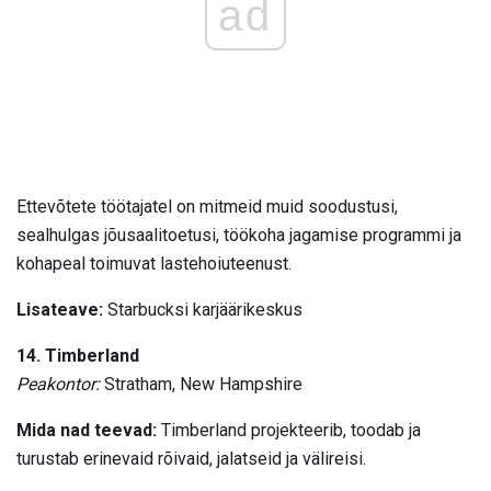
ad
Ettevõtete töötajatel on mitmeid muid soodustusi,
sealhulgas jõusaalitoetusi, töökoha jagamise programmi ja
kohapeal toimuvat lastehoiuteenust.
Lisateave:
Starbucksi karjäärikeskus
14. Timberland
Peakontor:
Stratham, New Hampshire
Mida nad teevad:
Timberland projekteerib, toodab ja
turustab erinevaid rõivaid, jalatseid ja välireisi.