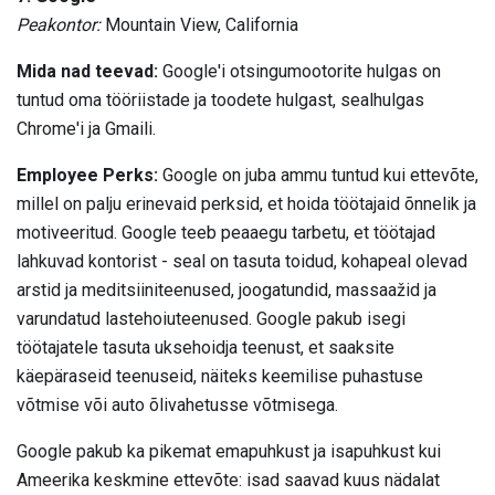
Peakontor:
Mountain View, California
Mida nad teevad:
Google'i otsingumootorite hulgas on
tuntud oma tööriistade ja toodete hulgast, sealhulgas
Chrome'i ja Gmaili.
Employee Perks:
Google on juba ammu tuntud kui ettevõte,
millel on palju erinevaid perksid, et hoida töötajaid õnnelik ja
motiveeritud. Google teeb peaaegu tarbetu, et töötajad
lahkuvad kontorist - seal on tasuta toidud, kohapeal olevad
arstid ja meditsiiniteenused, joogatundid, massaažid ja
varundatud lastehoiuteenused. Google pakub isegi
töötajatele tasuta uksehoidja teenust, et saaksite
käepäraseid teenuseid, näiteks keemilise puhastuse
võtmise või auto õlivahetusse võtmisega.
Google pakub ka pikemat emapuhkust ja isapuhkust kui
Ameerika keskmine ettevõte: isad saavad kuus nädalat