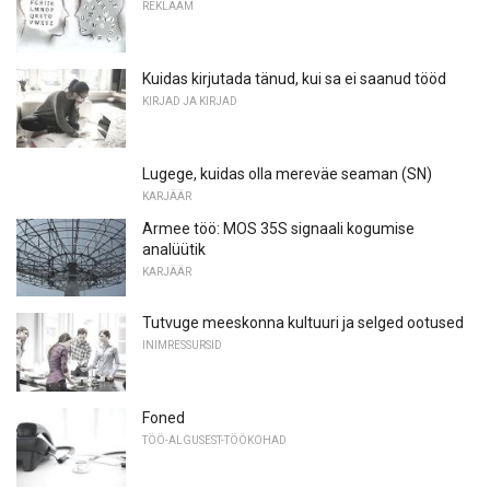
REKLAAM
Kuidas kirjutada tänud, kui sa ei saanud tööd
KIRJAD JA KIRJAD
Lugege, kuidas olla mereväe seaman (SN)
KARJÄÄR
Armee töö: MOS 35S signaali kogumise
analüütik
KARJÄÄR
Tutvuge meeskonna kultuuri ja selged ootused
INIMRESSURSID
Foned
TÖÖ-ALGUSEST-TÖÖKOHAD