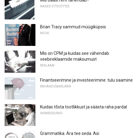
Mis baasi rent tähendab?
NAISED ETTEVÕTTES
Brian Tracy sammud müügiküpsis
MÜÜK
Mis on CPM ja kuidas see vähendab
veebireklaamide maksumust
REKLAAM
Finantseerimine ja investeerimine: tulu saamine
RAHANDUSKARJÄÄR
Kuidas tõsta tootlikkust ja säästa raha pardal
INIMRESSURSID
Grammatika. Ära tee seda. Asi