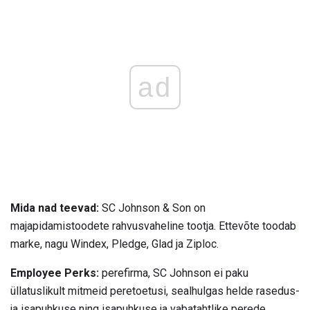
ad
Mida nad teevad:
SC Johnson & Son on
majapidamistoodete rahvusvaheline tootja. Ettevõte toodab
marke, nagu Windex, Pledge, Glad ja Ziploc.
Employee Perks:
perefirma, SC Johnson ei paku
üllatuslikult mitmeid peretoetusi, sealhulgas helde rasedus-
ja isapuhkuse ning isapuhkuse ja vabatahtlike perede