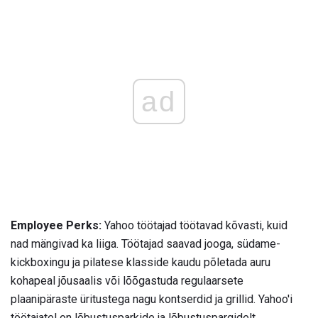
ad
Employee Perks:
Yahoo töötajad töötavad kõvasti, kuid
nad mängivad ka liiga. Töötajad saavad jooga, südame-
kickboxingu ja pilatese klasside kaudu põletada auru
kohapeal jõusaalis või lõõgastuda regulaarsete
plaanipäraste üritustega nagu kontserdid ja grillid. Yahoo'i
töötajatel on lõbustusparkide ja lõbustuspargidelt