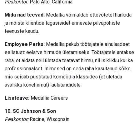
Peakontor:
Palo Alto, California
Mida nad teevad:
Medallia võimaldab ettevõtetel hankida
ja mõista klientide tagasisidet erinevate pilvupõhiste
teenuste kaudu.
Employee Perks:
Medallia pakub töötajatele ainulaadset
eelistust: eelarve hirmude ületamiseks. Töötajatele antakse
raha, et aidata neil ületada teatavat hirmu, nii isiklikku kui ka
professionaalset. Inimesed on seda raha kasutanud kõike,
mis seisab püstitatud komöödia klassides (et ületada
avalikku kõnehirmut) laulutundidele.
Lisateave:
Medallia Careers
10. SC Johnson & Son
Peakontor:
Racine, Wisconsin