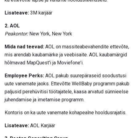
Lisateave:
3M karjäär
2. AOL
Peakontor:
New York, New York
Mida nad teevad:
AOL on massiteabevahendite ettevõte,
mis arendab kaubamärke ja veebisaite. AOL kaubamärgid
hõlmavad MapQuest'i ja Moviefone'i.
Employee Perks:
AOL pakub suurepäraseid soodustusi
uute vanemate jaoks. Ettevõtte WellBaby programm pakub
paljusid perehüvitisi töötajatele, kaasa arvatud sünnieelse
juhendamise ja imetamise programm.
Kontoris on ka uute vanemate kohapealne hooldusrajatis.
Lisateave:
AOL Karjäär