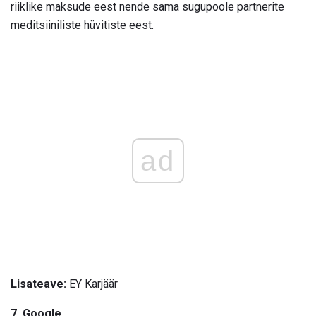
riiklike maksude eest nende sama sugupoole partnerite
meditsiiniliste hüvitiste eest.
ad
Lisateave:
EY Karjäär
7. Google