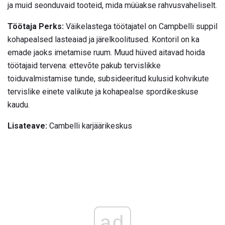
ja muid seonduvaid tooteid, mida müüakse rahvusvaheliselt.
Töötaja Perks:
Väikelastega töötajatel on Campbelli suppil
kohapealsed lasteaiad ja järelkoolitused. Kontoril on ka
emade jaoks imetamise ruum. Muud hüved aitavad hoida
töötajaid tervena: ettevõte pakub tervislikke
toiduvalmistamise tunde, subsideeritud kulusid kohvikute
tervislike einete valikute ja kohapealse spordikeskuse
kaudu.
Lisateave:
Cambelli karjäärikeskus
ad