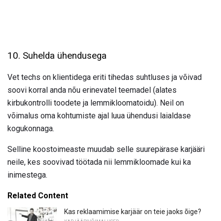
10. Suhelda ühendusega
Vet techs on klientidega eriti tihedas suhtluses ja võivad
soovi korral anda nõu erinevatel teemadel (alates
kirbukontrolli toodete ja lemmikloomatoidu). Neil on
võimalus oma kohtumiste ajal luua ühendusi laialdase
kogukonnaga.
Selline koostoimeaste muudab selle suurepärase karjääri
neile, kes soovivad töötada nii lemmikloomade kui ka
inimestega.
Related Content
Kas reklaamimise karjäär on teie jaoks õige?