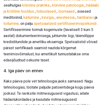
sealhulgas
kliiniline praktika
,
kliiniline patoloogia
,
hädaabi
ja kriitiline hooldus
,
hobuslased
,
loomaaed
, sisesed
meditsiinid,
käitumine
,
kirurgia
,
anesteesia
,
hambaravi
ja
toitumine,
on palju
spetsiaalseid sertifitseerimispiirkondi
.
Sertifitseerimine toimub kogemuste (tavaliselt 3 kuni 5
aastat) dokumenteerimisega, juhtumite logi, täiendõppe
krediiditundide ja ametliku eksamiga. Spetsialistid võivad
pärast sertifikaadi saamist nautida kõrgemat
teenimisvõimalust, kui ametlikult tunnustatakse oma
edasijõudnud oskuste taset.
4. Iga päev on erinev
Kaks päeva pole vet tehnoloogia jaoks sarnased. Nagu
tehnoloogias, töötate paljude patsientidega kogu päeva
jooksul. Te raviksite mitmesuguseid vigastusi, aitate
hädaolukordades ja kasutate mitmesuguseid