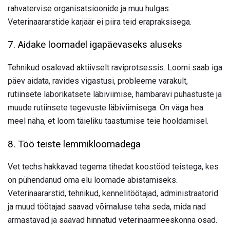
rahvatervise organisatsioonide ja muu hulgas.
Veterinaararstide karjäär ei piira teid erapraksisega.
7. Aidake loomadel igapäevaseks aluseks
Tehnikud osalevad aktiivselt raviprotsessis. Loomi saab iga
päev aidata, ravides vigastusi, probleeme varakult,
rutiinsete laborikatsete läbiviimise, hambaravi puhastuste ja
muude rutiinsete tegevuste läbiviimisega. On väga hea
meel näha, et loom täieliku taastumise teie hooldamisel.
8. Töö teiste lemmikloomadega
Vet techs hakkavad tegema tihedat koostööd teistega, kes
on pühendanud oma elu loomade abistamiseks.
Veterinaararstid, tehnikud, kennelitöötajad, administraatorid
ja muud töötajad saavad võimaluse teha seda, mida nad
armastavad ja saavad hinnatud veterinaarmeeskonna osad.