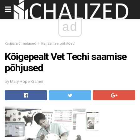
ad
Karjäärivõimalused
Karjääritee põhitõed
Kõigepealt Vet Techi saamise
põhjused
by Mary Hope Kramer