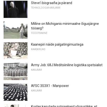
Steve'i biograafia ja pärand
TEHNOLOOGIA KARJÄÄR
Milline on Michiganis minimaalne õigusjärgne
tööaeg?
TÖÖOTSIMINE
Kaanepiri näide palgatingimustega
KAASKIRJAD
Army Job: 68J Meditsiiniline logistika spetsialist
KARJÄÄR
AFSC 3S3X1 - Manpower
KARJÄÄR
Kuidas kasutada sotsiaalseid võrgustikke, et