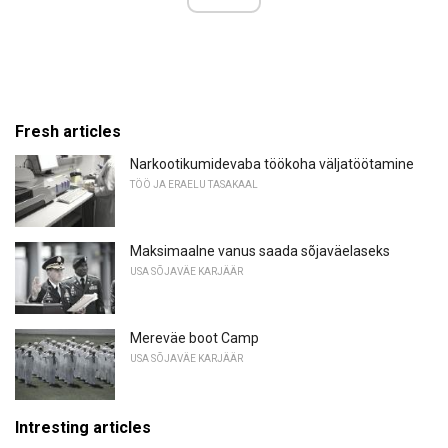
Fresh articles
Narkootikumidevaba töökoha väljatöötamine
TÖÖ JA ERAELU TASAKAAL
Maksimaalne vanus saada sõjaväelaseks
USA SÕJAVÄE KARJÄÄR
Mereväe boot Camp
USA SÕJAVÄE KARJÄÄR
Intresting articles