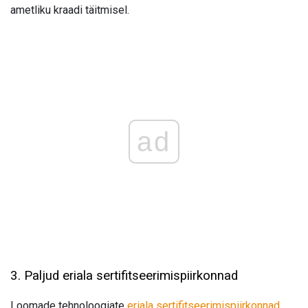
ametliku kraadi täitmisel.
ad
3. Paljud eriala sertifitseerimispiirkonnad
Loomade tehnoloogiate
eriala sertifitseerimispiirkonnad,