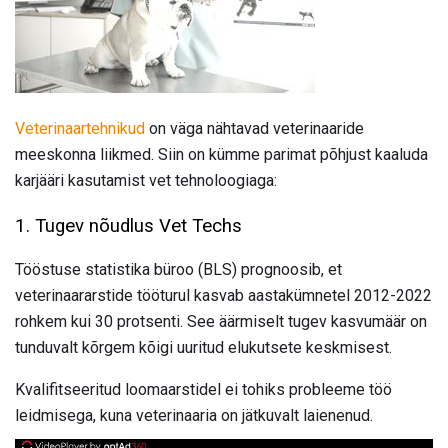
Veterinaartehnikud
on väga nähtavad veterinaaride
meeskonna liikmed. Siin on kümme parimat põhjust kaaluda
karjääri kasutamist vet tehnoloogiaga:
1. Tugev nõudlus Vet Techs
Tööstuse statistika büroo (BLS) prognoosib, et
veterinaararstide tööturul kasvab aastakümnetel 2012-2022
rohkem kui 30 protsenti. See äärmiselt tugev kasvumäär on
tunduvalt kõrgem kõigi uuritud elukutsete keskmisest.
Kvalifitseeritud loomaarstidel ei tohiks probleeme töö
leidmisega, kuna veterinaaria on jätkuvalt laienenud.