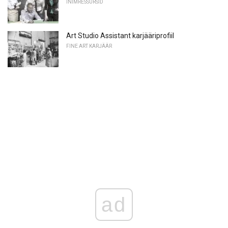
INIMRESSURSID
Art Studio Assistant karjääriprofiil
FINE ART KARJÄÄR
ad