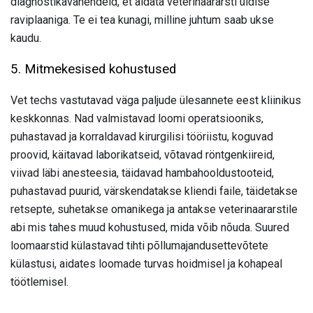
diagnostikavahendeid, et aidata veterinaararsti üldise
raviplaaniga. Te ei tea kunagi, milline juhtum saab ukse
kaudu.
5. Mitmekesised kohustused
Vet techs vastutavad väga paljude ülesannete eest kliinikus
keskkonnas. Nad valmistavad loomi operatsiooniks,
puhastavad ja korraldavad kirurgilisi tööriistu, koguvad
proovid, käitavad laborikatseid, võtavad röntgenkiireid,
viivad läbi anesteesia, täidavad hambahooldustooteid,
puhastavad puurid, värskendatakse kliendi faile, täidetakse
retsepte, suhetakse omanikega ja antakse veterinaararstile
abi mis tahes muud kohustused, mida võib nõuda. Suured
loomaarstid külastavad tihti põllumajandusettevõtete
külastusi, aidates loomade turvas hoidmisel ja kohapeal
töötlemisel.