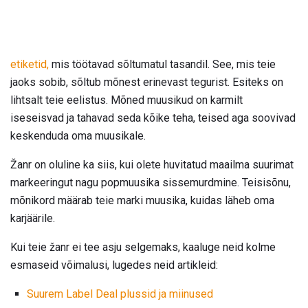
etiketid,
mis töötavad sõltumatul tasandil. See, mis teie
jaoks sobib, sõltub mõnest erinevast tegurist. Esiteks on
lihtsalt teie eelistus. Mõned muusikud on karmilt
iseseisvad ja tahavad seda kõike teha, teised aga soovivad
keskenduda oma muusikale.
Žanr on oluline ka siis, kui olete huvitatud maailma suurimat
markeeringut nagu popmuusika sissemurdmine. Teisisõnu,
mõnikord määrab teie marki muusika, kuidas läheb oma
karjäärile.
Kui teie žanr ei tee asju selgemaks, kaaluge neid kolme
esmaseid võimalusi, lugedes neid artikleid:
Suurem Label Deal plussid ja miinused