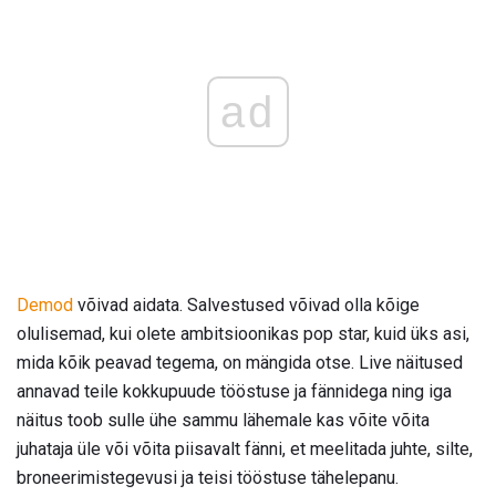
ad
Demod
võivad aidata. Salvestused võivad olla kõige
olulisemad, kui olete ambitsioonikas pop star, kuid üks asi,
mida kõik peavad tegema, on mängida otse. Live näitused
annavad teile kokkupuude tööstuse ja fännidega ning iga
näitus toob sulle ühe sammu lähemale kas võite võita
juhataja üle või võita piisavalt fänni, et meelitada juhte, silte,
broneerimistegevusi ja teisi tööstuse tähelepanu.