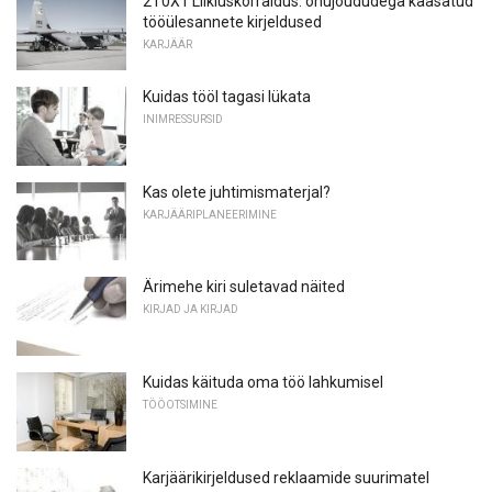
2T0X1 Liikluskorraldus: õhujõududega kaasatud
tööülesannete kirjeldused
KARJÄÄR
Kuidas tööl tagasi lükata
INIMRESSURSID
Kas olete juhtimismaterjal?
KARJÄÄRIPLANEERIMINE
Ärimehe kiri suletavad näited
KIRJAD JA KIRJAD
Kuidas käituda oma töö lahkumisel
TÖÖOTSIMINE
Karjäärikirjeldused reklaamide suurimatel