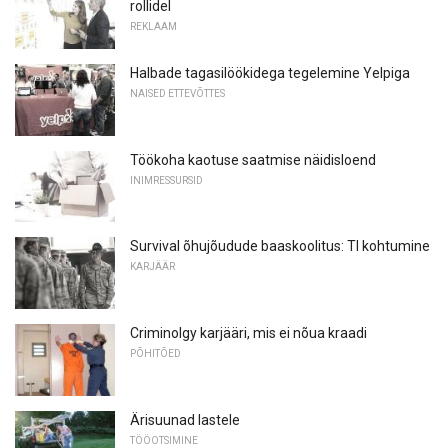
rollidel
REKLAAM
Halbade tagasilöökidega tegelemine Yelpiga
NAISED ETTEVÕTTES
Töökoha kaotuse saatmise näidisloend
INIMRESSURSID
Survival õhujõudude baaskoolitus: TI kohtumine
KARJÄÄR
Criminolgy karjääri, mis ei nõua kraadi
PÕHITÕED
Ärisuunad lastele
TÖÖOTSIMINE