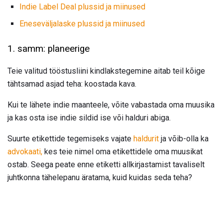
Indie Label Deal plussid ja miinused
Eneseväljalaske plussid ja miinused
1. samm: planeerige
Teie valitud tööstusliini kindlakstegemine aitab teil kõige
tähtsamad asjad teha: koostada kava.
Kui te lähete indie maanteele, võite vabastada oma muusika
ja kas osta ise indie sildid ise või halduri abiga.
Suurte etikettide tegemiseks vajate
haldurit
ja võib-olla ka
advokaati,
kes teie nimel oma etikettidele oma muusikat
ostab. Seega peate enne etiketti allkirjastamist tavaliselt
juhtkonna tähelepanu äratama, kuid kuidas seda teha?