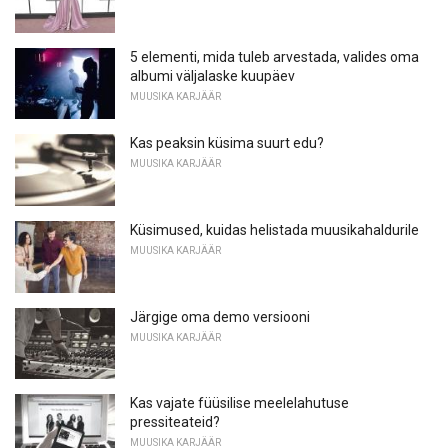
5 elementi, mida tuleb arvestada, valides oma
albumi väljalaske kuupäev
MUUSIKA KARJÄÄR
Kas peaksin küsima suurt edu?
MUUSIKA KARJÄÄR
Küsimused, kuidas helistada muusikahaldurile
MUUSIKA KARJÄÄR
Järgige oma demo versiooni
MUUSIKA KARJÄÄR
Kas vajate füüsilise meelelahutuse
pressiteateid?
MUUSIKA KARJÄÄR