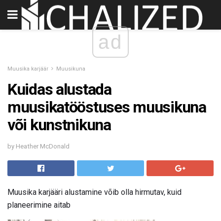
ad
Muusika karjäär
Muusikuna
Kuidas alustada
muusikatööstuses muusikuna
või kunstnikuna
by Heather McDonald
Muusika karjääri alustamine võib olla hirmutav, kuid
planeerimine aitab