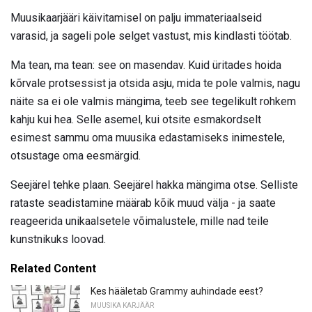
Muusikaarjääri käivitamisel on palju immateriaalseid
varasid, ja sageli pole selget vastust, mis kindlasti töötab.
Ma tean, ma tean: see on masendav. Kuid üritades hoida
kõrvale protsessist ja otsida asju, mida te pole valmis, nagu
näite sa ei ole valmis mängima, teeb see tegelikult rohkem
kahju kui hea. Selle asemel, kui otsite esmakordselt
esimest sammu oma muusika edastamiseks inimestele,
otsustage oma eesmärgid.
Seejärel tehke plaan. Seejärel hakka mängima otse. Selliste
rataste seadistamine määrab kõik muud välja - ja saate
reageerida unikaalsetele võimalustele, mille nad teile
kunstnikuks loovad.
Related Content
Kes hääletab Grammy auhindade eest?
MUUSIKA KARJÄÄR