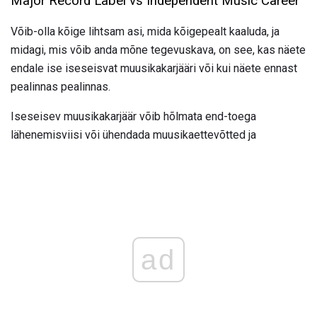
Major Record Label vs Independent Music Career
Võib-olla kõige lihtsam asi, mida kõigepealt kaaluda, ja
midagi, mis võib anda mõne tegevuskava, on see, kas näete
endale ise iseseisvat muusikakarjääri või kui näete ennast
pealinnas pealinnas.
Iseseisev muusikakarjäär võib hõlmata end-toega
lähenemisviisi või ühendada muusikaettevõtted ja
ad