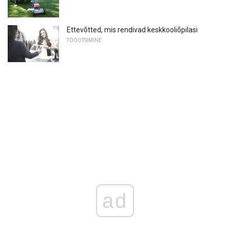
Ettevõtted, mis rendivad keskkooliõpilasi
TÖÖOTSIMINE
ad