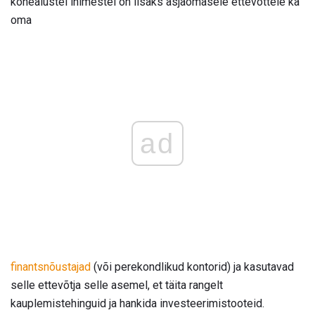
kõnealustel inimestel on lisaks asjaomasele ettevõttele ka
oma
ad
finantsnõustajad
(või perekondlikud kontorid) ja kasutavad
selle ettevõtja selle asemel, et täita rangelt
kauplemistehinguid ja hankida investeerimistooteid.