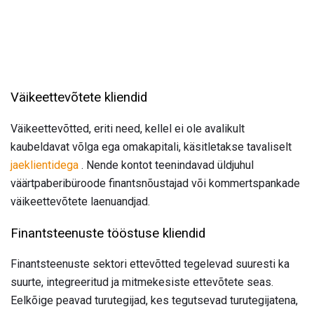
Väikeettevõtete kliendid
Väikeettevõtted, eriti need, kellel ei ole avalikult
kaubeldavat võlga ega omakapitali, käsitletakse tavaliselt
jaeklientidega
. Nende kontot teenindavad üldjuhul
väärtpaberibüroode finantsnõustajad või kommertspankade
väikeettevõtete laenuandjad.
Finantsteenuste tööstuse kliendid
Finantsteenuste sektori ettevõtted tegelevad suuresti ka
suurte, integreeritud ja mitmekesiste ettevõtete seas.
Eelkõige peavad turutegijad, kes tegutsevad turutegijatena,