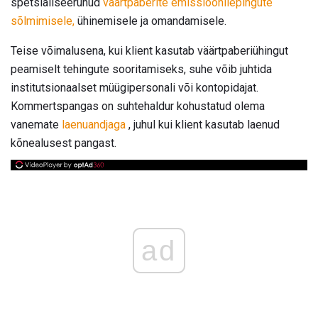
spetsialiseerunud
väärtpaberite emissioonilepingute
sõlmimisele,
ühinemisele ja omandamisele.
Teise võimalusena, kui klient kasutab väärtpaberiühingut
peamiselt tehingute sooritamiseks, suhe võib juhtida
institutsionaalset müügipersonali või kontopidajat.
Kommertspangas on suhtehaldur kohustatud olema
vanemate
laenuandjaga
, juhul kui klient kasutab laenud
kõnealusest pangast.
ad