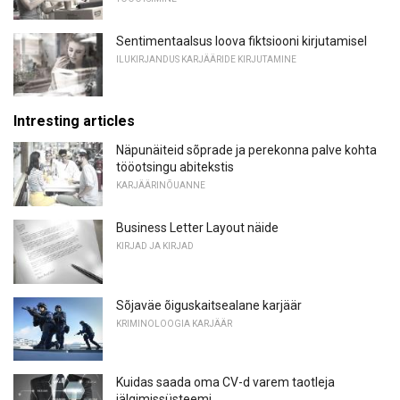
Sentimentaalsus loova fiktsiooni kirjutamisel
ILUKIRJANDUS KARJÄÄRIDE KIRJUTAMINE
Intresting articles
Näpunäiteid sõprade ja perekonna palve kohta
tööotsingu abitekstis
KARJÄÄRINÕUANNE
Business Letter Layout näide
KIRJAD JA KIRJAD
Sõjaväe õiguskaitsealane karjäär
KRIMINOLOOGIA KARJÄÄR
Kuidas saada oma CV-d varem taotleja
jälgimissüsteemi