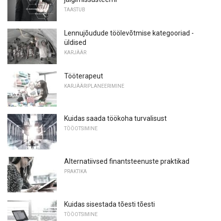
TAASTUB
Lennujõudude töölevõtmise kategooriad -
üldised
KARJÄÄR
Tööterapeut
KARJÄÄRIPLANEERIMINE
Kuidas saada töökoha turvalisust
TÖÖOTSIMINE
Alternatiivsed finantsteenuste praktikad
PRAKTIKA
Kuidas sisestada tõesti tõesti
TÖÖOTSIMINE