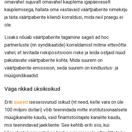
omavahel sujuvalt omavahel kauplema igapäevaselt
kauplemisega, hallata oma vastavaid väärtpaberite nimekirju
ja täita väärtpaberite kliendi korraldusi, mida neil praegu ei
ole.
Lisaks nõuab väärtpaberite tagamine sageli ad hoc
partnerluste (nn syndikaatide) korraldamist mitme ettevõtte
vahel, et levitada riskipositsiooni riske ja leida ostjaid nüüd
pakutavate väärtpaberite kohta. Mida suurem on
väärtpaberite emissioon, seda suurem on kindlustus- ja
müügiindikaadid.
Väga rikkad üksikisikud
Eriti
suured
iseseisvunud isikud (nt need, kelle vara on üle
100 miljoni dollari) võib teenindada mitte institutsionaalsete
müügikanalite kaudu, vaid finantstöötajate kanalite kaudu,
mis teenindavad jaekliente. See kehtib eriti siis, kui