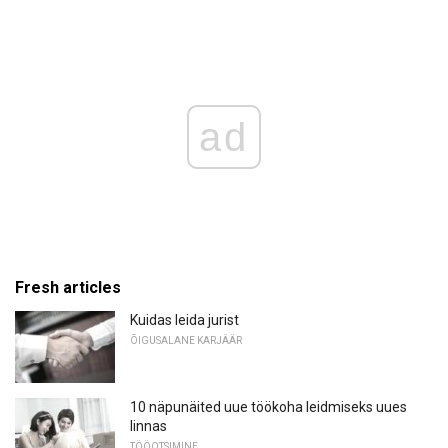
ad
Fresh articles
Kuidas leida jurist
ÕIGUSALANE KARJÄÄR
10 näpunäited uue töökoha leidmiseks uues
linnas
TÖÖOTSIMINE