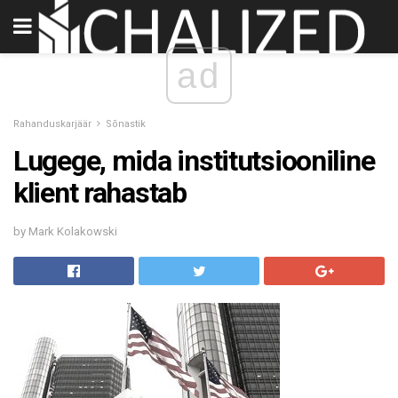
ad
Rahanduskarjäär
Sõnastik
Lugege, mida institutsiooniline
klient rahastab
by Mark Kolakowski