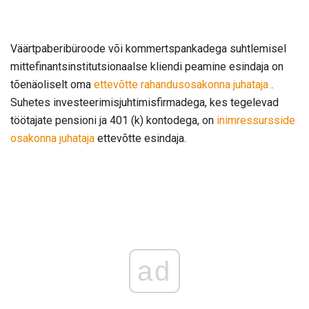
Väärtpaberibüroode või kommertspankadega suhtlemisel
mittefinantsinstitutsionaalse kliendi peamine esindaja on
tõenäoliselt oma
ettevõtte rahandusosakonna juhataja
.
Suhetes investeerimisjuhtimisfirmadega, kes tegelevad
töötajate pensioni ja 401 (k) kontodega, on
inimressursside
osakonna juhataja
ettevõtte esindaja.
ad