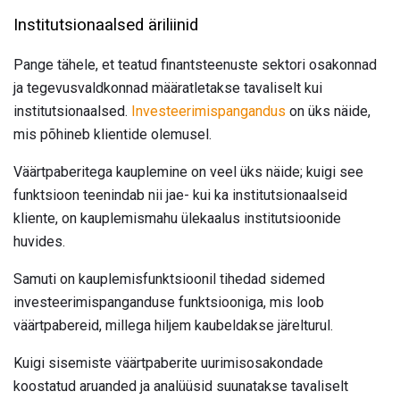
Institutsionaalsed äriliinid
Pange tähele, et teatud finantsteenuste sektori osakonnad
ja tegevusvaldkonnad määratletakse tavaliselt kui
institutsionaalsed.
Investeerimispangandus
on üks näide,
mis põhineb klientide olemusel.
Väärtpaberitega kauplemine on veel üks näide; kuigi see
funktsioon teenindab nii jae- kui ka institutsionaalseid
kliente, on kauplemismahu ülekaalus institutsioonide
huvides.
Samuti on kauplemisfunktsioonil tihedad sidemed
investeerimispanganduse funktsiooniga, mis loob
väärtpabereid, millega hiljem kaubeldakse järelturul.
Kuigi sisemiste väärtpaberite uurimisosakondade
koostatud aruanded ja analüüsid suunatakse tavaliselt