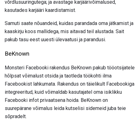
võrdlusuuringutega; ja avastage karjäärivõimalused,
kasutades karjääri kaardistamist.
Samuti saate nõuandeid, kuidas parandada oma jätkamist ja
kaaskirju koos mallidega, mis aitavad teil alustada. Sait
pakub tasu eest uuesti ülevaatusi ja parandusi.
BeKnown
Monsteri Facebooki rakendus BeKnown pakub tööotsijatele
hõlpsat võimalust otsida ja taotleda töökohti ilma
Facebookist lahkumata. Rakendus on täielikult Facebookiga
integreeritud, kuid võimaldab kasutajatel oma isiklikku
Facebooki infot privaatsena hoida. BeKnown on
suurepärane võimalus leida kutselisi sidemeid juba teie
sõpradelt.