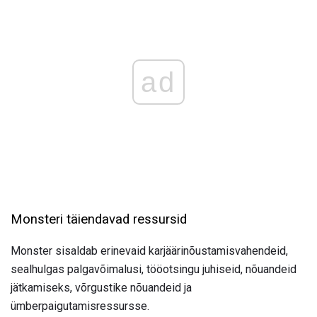
ad
Monsteri täiendavad ressursid
Monster sisaldab erinevaid karjäärinõustamisvahendeid,
sealhulgas palgavõimalusi, tööotsingu juhiseid, nõuandeid
jätkamiseks, võrgustike nõuandeid ja
ümberpaigutamisressursse.