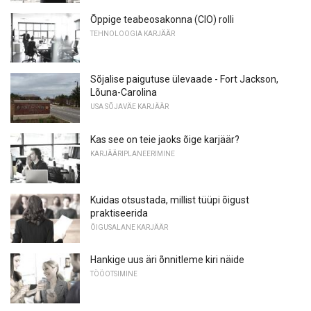
Õppige teabeosakonna (CIO) rolli
TEHNOLOOGIA KARJÄÄR
Sõjalise paigutuse ülevaade - Fort Jackson,
Lõuna-Carolina
USA SÕJAVÄE KARJÄÄR
Kas see on teie jaoks õige karjäär?
KARJÄÄRIPLANEERIMINE
Kuidas otsustada, millist tüüpi õigust
praktiseerida
ÕIGUSALANE KARJÄÄR
Hankige uus äri õnnitleme kiri näide
TÖÖOTSIMINE