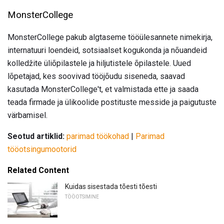
MonsterCollege
MonsterCollege pakub algtaseme tööülesannete nimekirja,
internatuuri loendeid, sotsiaalset kogukonda ja nõuandeid
kolledžite üliõpilastele ja hiljutistele õpilastele. Uued
lõpetajad, kes soovivad tööjõudu siseneda, saavad
kasutada MonsterCollege't, et valmistada ette ja saada
teada firmade ja ülikoolide postituste messide ja paigutuste
värbamisel.
Seotud artiklid:
parimad töökohad
|
Parimad
tööotsingumootorid
Related Content
Kuidas sisestada tõesti tõesti
TÖÖOTSIMINE