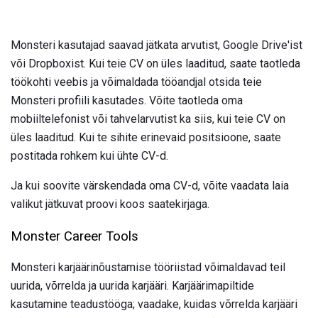
Monsteri kasutajad saavad jätkata arvutist, Google Drive'ist
või Dropboxist. Kui teie CV on üles laaditud, saate taotleda
töökohti veebis ja võimaldada tööandjal otsida teie
Monsteri profiili kasutades. Võite taotleda oma
mobiiltelefonist või tahvelarvutist ka siis, kui teie CV on
üles laaditud. Kui te sihite erinevaid positsioone, saate
postitada rohkem kui ühte CV-d.
Ja kui soovite värskendada oma CV-d, võite vaadata laia
valikut jätkuvat proovi koos saatekirjaga.
Monster Career Tools
Monsteri karjäärinõustamise tööriistad võimaldavad teil
uurida, võrrelda ja uurida karjääri. Karjäärimapiltide
kasutamine teadustööga; vaadake, kuidas võrrelda karjääri