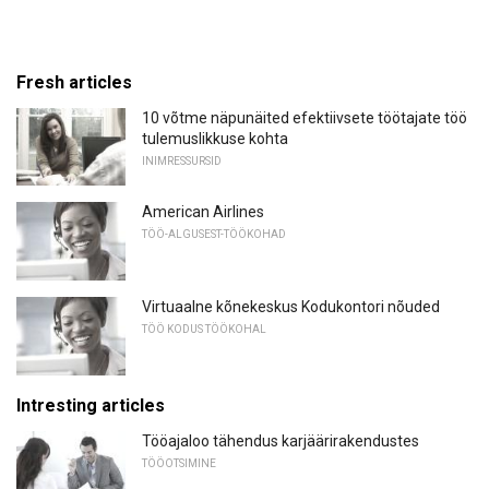
Fresh articles
10 võtme näpunäited efektiivsete töötajate töö
tulemuslikkuse kohta
INIMRESSURSID
American Airlines
TÖÖ-ALGUSEST-TÖÖKOHAD
Virtuaalne kõnekeskus Kodukontori nõuded
TÖÖ KODUS TÖÖKOHAL
Intresting articles
Tööajaloo tähendus karjäärirakendustes
TÖÖOTSIMINE