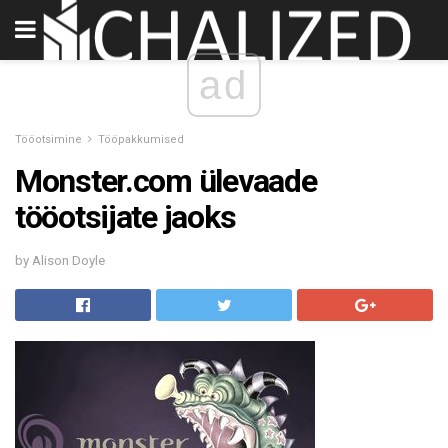
ad
Tööotsimine
Tööpakkumised
Monster.com ülevaade
tööotsijate jaoks
by Alison Doyle