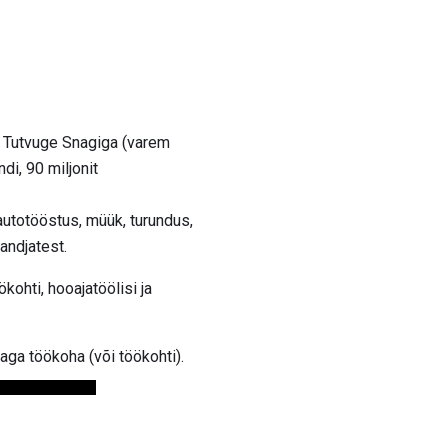
 Tutvuge Snagiga (varem
di, 90 miljonit
autotööstus, müük, turundus,
öandjatest.
ohti, hooajatöölisi ja
aga töökoha (või töökohti).