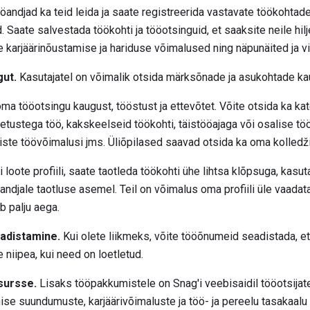
ööandjad ka teid leida ja saate registreerida vastavate töökohta
. Saate salvestada töökohti ja tööotsinguid, et saaksite neile hil
e karjäärinõustamise ja hariduse võimalused ning näpunäited ja v
ut.
Kasutajatel on võimalik otsida märksõnade ja asukohtade ka
oma tööotsingu kaugust, tööstust ja ettevõtet. Võite otsida ka kat
tustega töö, kakskeelseid töökohti, täistööajaga või osalise töö
iste töövõimalusi jms. Üliõpilased saavad otsida ka oma kolledži
 loote profiili, saate taotleda töökohti ühe lihtsa klõpsuga, kasu
öandjale taotluse asemel. Teil on võimalus oma profiili üle vaada
b palju aega.
adistamine.
Kui olete liikmeks, võite tööõnumeid seadistada, et
niipea, kui need on loetletud.
sursse.
Lisaks tööpakkumistele on Snag'i veebisaidil tööotsijate
imise suundumuste, karjäärivõimaluste ja töö- ja pereelu tasakaalu 