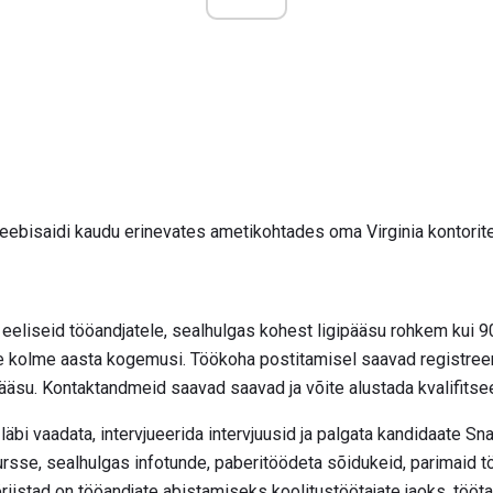
eebisaidi kaudu erinevates ametikohtades oma Virginia kontorit
liseid tööandjatele, sealhulgas kohest ligipääsu rohkem kui 90 m
 kolme aasta kogemusi. Töökoha postitamisel saavad registreeri
su. Kontaktandmeid saavad saavad ja võite alustada kvalifitseeri
läbi vaadata, intervjueerida intervjuusid ja palgata kandidaate S
se, sealhulgas infotunde, paberitöödeta sõidukeid, parimaid tö
iistad on tööandjate abistamiseks koolitustöötajate jaoks, tööta