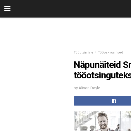
Tööotsimine
Tööpakkumised
Näpunäiteid S
tööotsingutek
by Alison Doyle