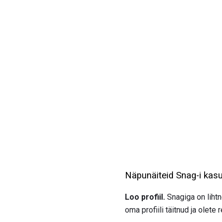
Näpunäiteid Snag-i kas
Loo profiil.
Snagiga on lihtne
oma profiili täitnud ja olete