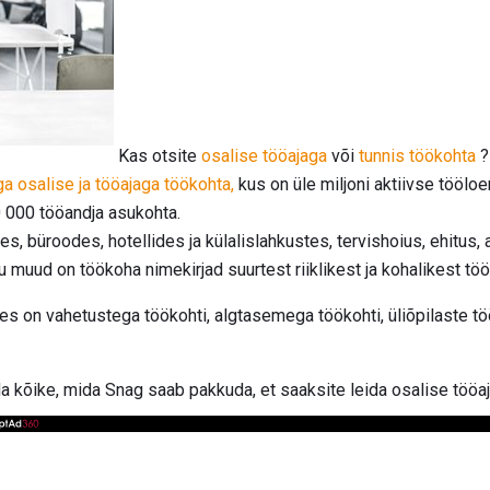
Kas otsite
osalise tööajaga
või
tunnis töökohta
?
a osalise ja tööajaga töökohta,
kus on üle miljoni aktiivse tööloen
50 000 tööandja asukohta.
, büroodes, hotellides ja külalislahkustes, tervishoius, ehitus, 
alju muud on töökoha nimekirjad suurtest riiklikest ja kohalikest tö
 on vahetustega töökohti, algtasemega töökohti, üliõpilaste töök
a kõike, mida Snag saab pakkuda, et saaksite leida osalise tööaj