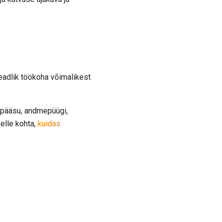
teadlik töökoha võimalikest
depääsu, andmepüügi,
selle kohta,
kuidas