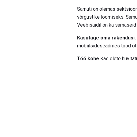
Samuti on olemas sektsiooni
võrgustike loomiseks. Samuti
Veebisaidil on ka sarnaseid
Kasutage oma rakendusi.
mobiilsideseadmes tööd ots
Töö kohe
Kas olete huvita