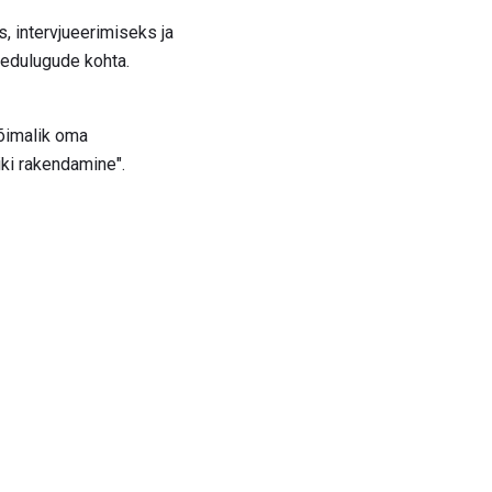
 intervjueerimiseks ja
a edulugude kohta.
võimalik oma
ki rakendamine".