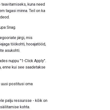
de teavitamiseks, kuna need
jem tagasi minna. Teil on ka
ideod.
upa Snag.
egooriate järgi, mis
ajaga töökohti, hooajatööd,
te asukohti.
tades nuppu "1-Click Apply".
ta, enne kui see saadetakse
 uusi postitusi oma
le palju ressursse - kõik on
säilitamise kohta.