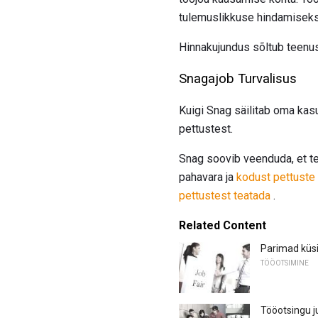
tulemuslikkuse hindamiseks
Hinnakujundus sõltub teenus
Snagajob Turvalisus
Kuigi Snag säilitab oma kasu
pettustest.
Snag soovib veenduda, et tei
pahavara ja
kodust pettuste 
pettustest teatada
.
Related Content
Parimad küsi
TÖÖOTSIMINE
Tööotsingu j