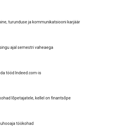
mine, turunduse ja kommunikatsiooni karjäär
singu ajal semestri vaheaega
eda tööd Indeed.com-is
ohad lõpetajatele, kellel on finantsõpe
suhooaja töökohad