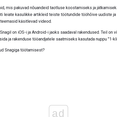
d, mis pakuvad nõuandeid taotluse koostamiseks ja jätkamiseks,
 leiate kasulikke artikleid teiste töötundide tööhõive uudiste j
 teemasid käsitlevad videod.
Snagil on iOS-i ja Android-i jaoks saadaval rakendused. Teil on 
ida ja rakenduse tööandjatele saatmiseks kasutada nuppu "1-kli
tud Snagiga töötamisest?
ad