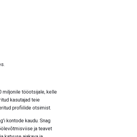
es.
iljonile tööotsijale, kelle
tud kasutajad teie
tud profiilide otsimist.
nag'i kontode kaudu. Snag
ölevõtmisviise ja teavet
ja katvuse ajakava ja