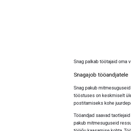
Snag palkab töötajaid oma v
Snagajob tööandjatele
Snag pakub mitmesuguseid ee
tööstuses on keskmiselt üle
postitamiseks kohe juurdepää
Tööandjad saavad taotlejaid 
pakub mitmesuguseid ressurs
tööjõu kaasamise kohta. Töör