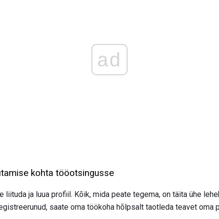
ad
utamise kohta tööotsingusse
 liituda ja luua profiil. Kõik, mida peate tegema, on täita ühe leh
 registreerunud, saate oma töökoha hõlpsalt taotleda teavet oma pr