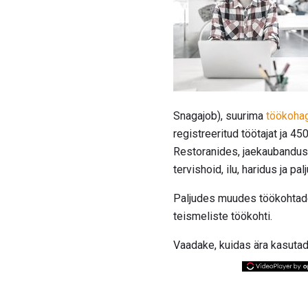
Snagajob), suurima
töökohag
registreeritud töötajat ja 4
Restoranides, jaekaubanduses
tervishoid, ilu, haridus ja p
Paljudes muudes töökohtades
teismeliste töökohti.
Vaadake, kuidas ära kasutad