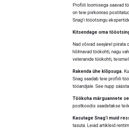
Profiili loomisega saavad t
on teie piirkonnas postitatud
Snag'i tööotsingu ekspertid
Kitsendage oma tööotsing
Nad võivad seejärel piirata 
hõlmavad töökohti, nagu vahe
veteranide töökohti, teismel
Rakenda ühe klõpsuga.
Kui
Snag saadab teie profiili tö
tööandjale. See nupp säästa
Töökoha märguannete se
postkoodis saadetakse teile 
Kasutage Snag'i muid res
tasuta. Leiad artikleid rent