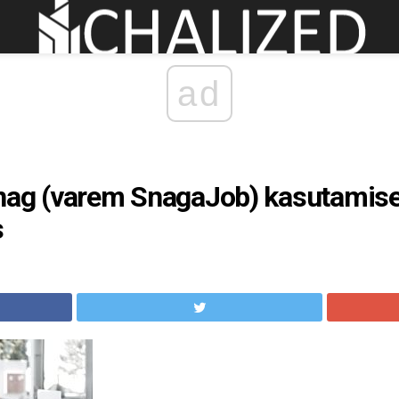
ad
nag (varem SnagaJob) kasutamise
s