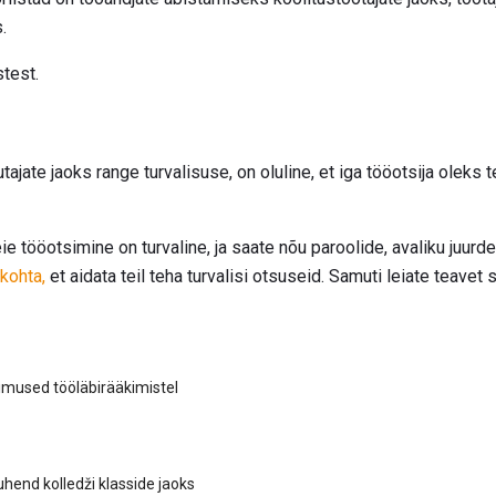
.
test.
tajate jaoks range turvalisuse, on oluline, et iga tööotsija oleks 
e tööotsimine on turvaline, ja saate nõu paroolide, avaliku juur
kohta,
et aidata teil teha turvalisi otsuseid. Samuti leiate teavet 
mused tööläbirääkimistel
uhend kolledži klasside jaoks