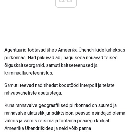
Agentuurid töötavad ühes Ameerika Ühendriikide kaheksas
piirkonnas. Nad pakuvad abi, nagu seda nõuavad teised
õiguskaitseorganid, samuti kaitseteenused ja
kriminaalluureteenistus.
Samuti teevad nad tihedat koostööd Interpoli ja teiste
rahvusvaheliste asutustega.
Kuna rannavalve geograafilised piirkonnad on suured ja
rannavalve ulatuslik jurisdiktsioon, peavad esindajad olema
valmis ja valmis reisima ja töötama peaaegu kõikjal
Ameerika Ühendriikides ja neid võib panna