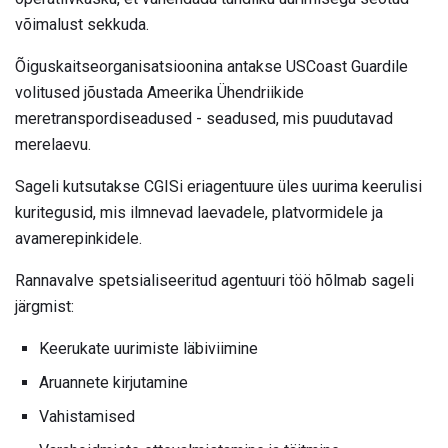
võimalust sekkuda.
Õiguskaitseorganisatsioonina antakse USCoast Guardile
volitused jõustada Ameerika Ühendriikide
meretranspordiseadused - seadused, mis puudutavad
merelaevu.
Sageli kutsutakse CGISi eriagentuure üles uurima keerulisi
kuritegusid, mis ilmnevad laevadele, platvormidele ja
avamerepinkidele.
Rannavalve spetsialiseeritud agentuuri töö hõlmab sageli
järgmist:
Keerukate uurimiste läbiviimine
Aruannete kirjutamine
Vahistamised