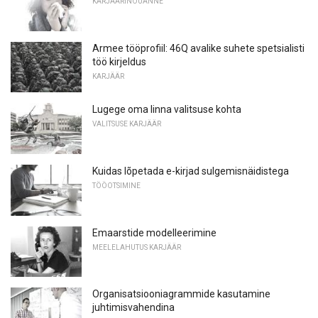
KARJÄÄRINÕUANNE
Armee tööprofiil: 46Q avalike suhete spetsialisti
töö kirjeldus
KARJÄÄR
Lugege oma linna valitsuse kohta
VALITSUSE KARJÄÄR
Kuidas lõpetada e-kirjad sulgemisnäidistega
TÖÖOTSIMINE
Emaarstide modelleerimine
MEELELAHUTUS KARJÄÄR
Organisatsiooniagrammide kasutamine
juhtimisvahendina