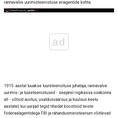
rannavalve uurimisteenistuse eriagentide kohta.
ad
1915. aastal luuakse luureteenistuse juhataja, rannavalve
uurimis- ja luureteenistused - seejärel riigikassa osakonna
all - võtsid austus, usaldusväärsus ja kuulsus keelu
aastatel, kui uurijad tegid tihedat koostööd teiste
föderaalagentidega FBI ja rahandusministeerium võitlevad