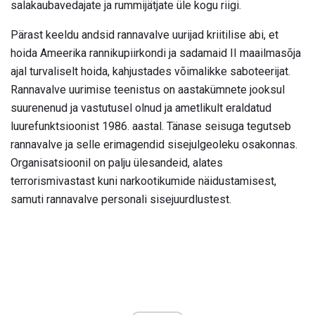
salakaubavedajate ja rummijätjate üle kogu riigi.
Pärast keeldu andsid rannavalve uurijad kriitilise abi, et
hoida Ameerika rannikupiirkondi ja sadamaid II maailmasõja
ajal turvaliselt hoida, kahjustades võimalikke saboteerijat.
Rannavalve uurimise teenistus on aastakümnete jooksul
suurenenud ja vastutusel olnud ja ametlikult eraldatud
luurefunktsioonist 1986. aastal. Tänase seisuga tegutseb
rannavalve ja selle erimagendid sisejulgeoleku osakonnas.
Organisatsioonil on palju ülesandeid, alates
terrorismivastast kuni narkootikumide näidustamisest,
samuti rannavalve personali sisejuurdlustest.