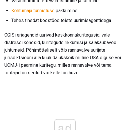
Varahoidmiste ettevalmistamine ja täitmine
Kohtumaja tunnistuse
pakkumine
Tehes tihedat koostööd teiste uurimisagentidega
CGISi eriagendid uurivad keskkonnakuritegusid, vale
distressi kõnesid, kuritegude rikkumisi ja salakaubaveo
juhtumeid. Põhimõtteliselt võib rannavalve uurijate
jurisdiktsiooni alla kuuluda ükskõik milline USA õiguse või
UCMJ-i peamine kuritegu, milles rannavalve või tema
töötajad on seotud või kellel on huvi.
ad