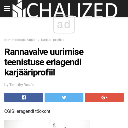
ad
Kriminoloogia karjäär
Karjääri profiilid
Rannavalve uurimise
teenistuse eriagendi
karjääriprofiil
by Timothy Roufa
CGISi eragendi töökoht