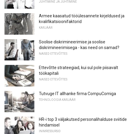
JUHTIMINE JA JUHTIMINE
Armee kaasatud tööülesannete kirjeldused ja
kvalifikatsioonifaktorid
KARJÄÄR
Soolise diskrimineerimise ja soolise
diskrimineerimisega - kas need on samad?
NAISED ETTEVÕTTES
Ettevõtte strateegiad, kui sul pole piisavalt
töökapitali
NAISED ETTEVÕTTES
Tutvuge IT allhanke firma CompuComiga
TEHNOLOOGIA KARJÄÄR
HR-i top 3 väljakutsed personalihalduse sviitide
hindamisel
INIMRESSURSID