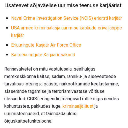
Lisateavet sõjaväelise uurimise teenuse karjäärist
Naval Crime Investigation Service (NCIS) eriarsti karjäär
USA armee kriminaalasja uurimise käskude eriväljaõppe
karjäär
Eriuuringute Karjäär Air Force Office
Kaitseuuringute Karjääriosakond
Rannavalvetel on mitu vastutusala, sealhulgas
merekeskkonna kaitse; sadam, ranniku- ja siseveeteede
turvalisus; otsing ja pääste; narkootikumide keelustamine;
sisserände tagamise ja terrorismivastase võitluse
ülesanded. CGISi eriagendid mängivad rolli kõigis nendes
kohustustes, pakkudes tuge,
kriminaaljälitust
ja
uurimisteenuseid, et täiendada üldisi
õiguskaitsefunktsioone.