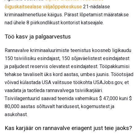
õiguskaitsealase väljaõppekeskuse
21-nädalase
kriminaalmenetluse käigus. Pärast lõpetamist määratakse
nad ühele 8 piirkondlikust kontorist katseajale.
Töö kasv ja palgaarvestus
Rannavalve kriminaaluurimiste teenistus koosneb ligikaudu
150 tsiviilisiku esindajast, 150 sõjaväelistest esindajatest
ja paljudest reservis olevatest esindajatest. Tööpakkumisi
tehakse tavaliselt üks kord aastas, umbes juunis. Tööotsijad
võivad külastada USA valitsuse töökohta USAJobs.gov, et
vaadata ja taotleda rannavalvega tsiviilkarjääri.
Tsiviilagentuurid saavad teenida vahemikus $ 47,000 kuni $
80,000 aastas sõltuvalt haridusest, kogemustest ja
asukohast.
Kas karjäär on rannavalve eriagent just teie jaoks?