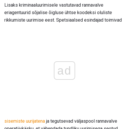
Lisaks kriminaaluurimisele vastutavad rannavalve
eriagentuurid sõjalise õigluse ühtse koodeksi oluliste
rikkumiste uurimise eest. Spetsiaalsed esindajad toimivad
ad
sisemiste uurijatena
ja tegutsevad väljaspool rannavalve
operatiivkäsku, et vähendada tundliku uurimisega seotud