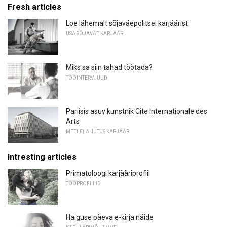
Fresh articles
Loe lähemalt sõjaväepolitsei karjäärist
USA SÕJAVÄE KARJÄÄR
Miks sa siin tahad töötada?
TÖÖINTERVJUUD
Pariisis asuv kunstnik Cite Internationale des
Arts
MEELELAHUTUS KARJÄÄR
Intresting articles
Primatoloogi karjääriprofiil
TÖÖPROFIILID
Haiguse päeva e-kirja näide