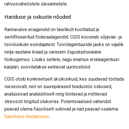
rahvusvahelistele ülesannetele.
Hariduse ja oskuste nõuded
Rannavalve eriagendid on täielikult koolitatud ja
sertifitseeritud föderaalagendid. CGIS koosneb sõjaväe- ja
tsiviilisikute esindajatest. Tsiviilagentuuride jaoks on vajalik
nelja-aastane kraad ja varasem õiguskaitsealane
töökogemus. Lisaks sellele, nagu enamus erialaagentuuri
karjääri, soovitatakse eelnevat uurimistööd.
CGIS otsib konkreetselt üksikisikuid, kes suudavad töötada
iseseisvalt, neil on suurepärased teadustöö oskused,
analüüsivad analüütiliselt ning töötavad ja mõtlevad
stressist tingitud olukorras. Potentsiaalsed vahendid
peavad olema füüsiliselt sobivad ja nad peavad osalema
füüsilises hindamises
.