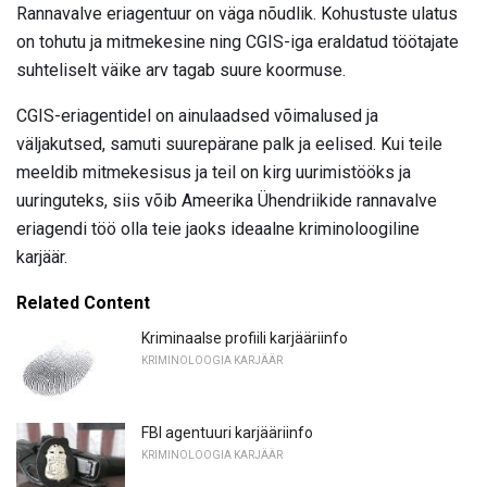
Rannavalve eriagentuur on väga nõudlik. Kohustuste ulatus
on tohutu ja mitmekesine ning CGIS-iga eraldatud töötajate
suhteliselt väike arv tagab suure koormuse.
CGIS-eriagentidel on ainulaadsed võimalused ja
väljakutsed, samuti suurepärane palk ja eelised. Kui teile
meeldib mitmekesisus ja teil on kirg uurimistööks ja
uuringuteks, siis võib Ameerika Ühendriikide rannavalve
eriagendi töö olla teie jaoks ideaalne kriminoloogiline
karjäär.
Related Content
Kriminaalse profiili karjääriinfo
KRIMINOLOOGIA KARJÄÄR
FBI agentuuri karjääriinfo
KRIMINOLOOGIA KARJÄÄR