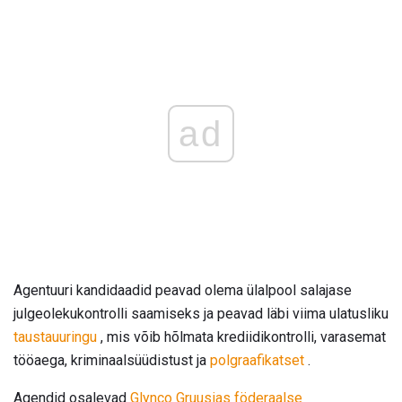
ad
Agentuuri kandidaadid peavad olema ülalpool salajase
julgeolekukontrolli saamiseks ja peavad läbi viima ulatusliku
taustauuringu
, mis võib hõlmata krediidikontrolli, varasemat
tööaega, kriminaalsüüdistust ja
polgraafikatset
.
Agendid osalevad
Glynco Gruusias föderaalse