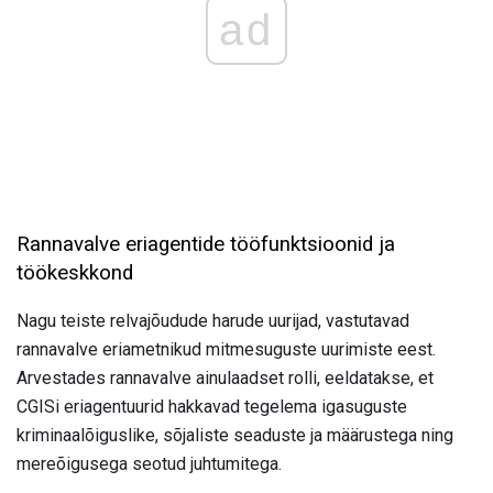
ad
Rannavalve eriagentide tööfunktsioonid ja
töökeskkond
Nagu teiste relvajõudude harude uurijad, vastutavad
rannavalve eriametnikud mitmesuguste uurimiste eest.
Arvestades rannavalve ainulaadset rolli, eeldatakse, et
CGISi eriagentuurid hakkavad tegelema igasuguste
kriminaalõiguslike, sõjaliste seaduste ja määrustega ning
mereõigusega seotud juhtumitega.