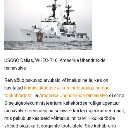
USCGC Dallas, WHEC-716. Ameerika Ühendriikide
rannavalve
Relvajõud pakuvad arvukaid võimalusi neile, kes on
huvitatud
kriminaalõiguse ja kriminoloogiaga seotud
töökohtadest
, ja
Ameerika Ühendriikide rannavalve
ei erine.
Sisejulgeolekuministeeriumi kahekordse rolliga agentuur
rannavalve teenindab nii sõjaväe- kui ka õiguskaitseorganit,
mis pakub unikaalseid võimalusi nii tsiviil- kui ka tööle
võtnud õiguskaitseorganite töötajatele. See kehtib eriti