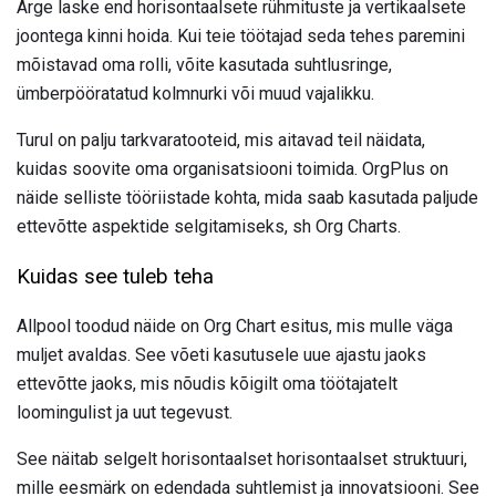
Ärge laske end horisontaalsete rühmituste ja vertikaalsete
joontega kinni hoida. Kui teie töötajad seda tehes paremini
mõistavad oma rolli, võite kasutada suhtlusringe,
ümberpööratatud kolmnurki või muud vajalikku.
Turul on palju tarkvaratooteid, mis aitavad teil näidata,
kuidas soovite oma organisatsiooni toimida. OrgPlus on
näide selliste tööriistade kohta, mida saab kasutada paljude
ettevõtte aspektide selgitamiseks, sh Org Charts.
Kuidas see tuleb teha
Allpool toodud näide on Org Chart esitus, mis mulle väga
muljet avaldas. See võeti kasutusele uue ajastu jaoks
ettevõtte jaoks, mis nõudis kõigilt oma töötajatelt
loomingulist ja uut tegevust.
See näitab selgelt horisontaalset horisontaalset struktuuri,
mille eesmärk on edendada suhtlemist ja innovatsiooni. See