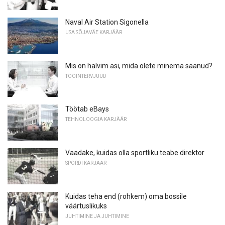
Naval Air Station Sigonella
USA SÕJAVÄE KARJÄÄR
Mis on halvim asi, mida olete minema saanud?
TÖÖINTERVJUUD
Töötab eBays
TEHNOLOOGIA KARJÄÄR
Vaadake, kuidas olla sportliku teabe direktor
SPORDI KARJÄÄR
Kuidas teha end (rohkem) oma bossile
väärtuslikuks
JUHTIMINE JA JUHTIMINE