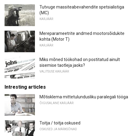
Tutvuge massiteabevahendite spetsialistiga
(MC)
KARJÄÄR
Mereparameetrite andmed mootorsõidukite
kohta (Motor T)
KARJÄÄR
Miks mõned töökohad on postitatud ainult
sisemise taotleja jaoks?
VALITSUSE KARJÄÄR
Intresting articles
Mõtisklema mittetulundusliku paralegali tööga
ÕIGUSALANE KARJÄÄR
Toitja / toitja oskused
OSKUSED JA MÄRKSÕNAD