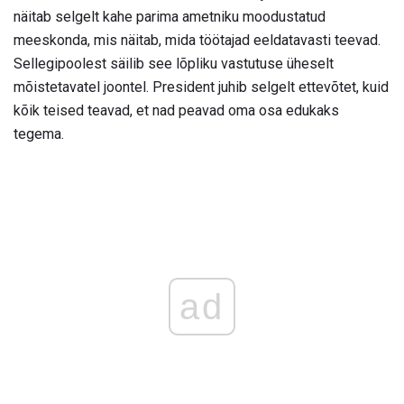
näitab selgelt kahe parima ametniku moodustatud
meeskonda, mis näitab, mida töötajad eeldatavasti teevad.
Sellegipoolest säilib see lõpliku vastutuse üheselt
mõistetavatel joontel. President juhib selgelt ettevõtet, kuid
kõik teised teavad, et nad peavad oma osa edukaks
tegema.
ad