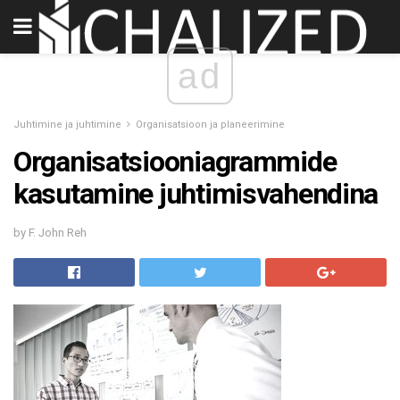
ad
Juhtimine ja juhtimine
Organisatsioon ja planeerimine
Organisatsiooniagrammide
kasutamine juhtimisvahendina
by F. John Reh