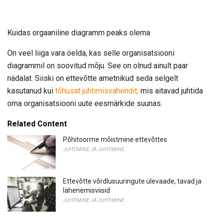
Kuidas orgaaniline diagramm peaks olema
On veel liiga vara öelda, kas selle organisatsiooni
diagrammil on soovitud mõju. See on olnud ainult paar
nädalat. Siiski on ettevõtte ametnikud seda selgelt
kasutanud kui
tõhusat juhtimisvahendit,
mis aitavad juhtida
oma organisatsiooni uute eesmärkide suunas.
Related Content
Põhitoorme mõistmine ettevõttes
JUHTIMINE JA JUHTIMINE
Ettevõtte võrdlusuuringute ülevaade, tavad ja
lähenemisviisid
JUHTIMINE JA JUHTIMINE