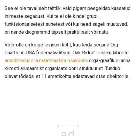
See ei ole tavaliselt tahtlik, vaid pigem peegeldab kaasatud
inimeste segadust. Kui te ei ole kindel grupi
funktsionaalsetest suhetest või kui need sageli muutuvad,
on nende diagrammid täpselt praktiliselt võimatu.
Võib-olla on kõige levinum koht, kus leida segane Org
Charts on USA föderaalvalitsus. Oak Ridge'i riikliku laborite
arvutiteaduse ja matemaatika osakonna
orga-graafik ei anna
kiiresti arusaamist organisatsiooni struktuurist. Tundub
olevat tõdeda, et 11 ametikohta edastavad otse direktorile.
ad