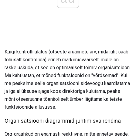
Kuigi kontrolli ulatus (otseste aruannete arv, mida juht saab
tõhusalt kontrollida) erineb märkimisväärselt, mulle on
raske uskuda, et see on optimaalselt toimiv organisatsioon.
Ma kahtlustan, et mõned funktsioonid on "võrdsemad". Kui
me peaksime selle organisatsiooni sidevoogu kaardistama
ja iga allüksuse ajaga koos direktoriga kulutama, peaks
mõni otsearuanne tõenäoliselt ümber liigitama ka teiste
funktsioonide alluvusse.
Organisatsiooni diagrammid juhtimisvahendina
Org-graafikud on enamasti reaktiivne, mitte ennetav seade.