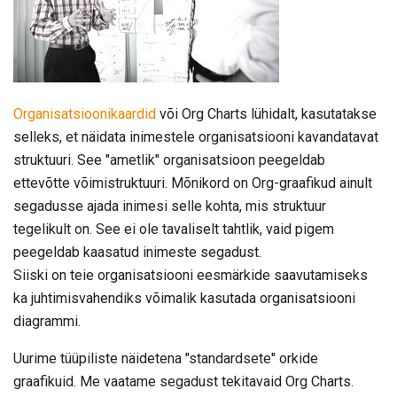
Organisatsioonikaardid
või Org Charts lühidalt, kasutatakse
selleks, et näidata inimestele organisatsiooni kavandatavat
struktuuri. See "ametlik" organisatsioon peegeldab
ettevõtte võimistruktuuri. Mõnikord on Org-graafikud ainult
segadusse ajada inimesi selle kohta, mis struktuur
tegelikult on. See ei ole tavaliselt tahtlik, vaid pigem
peegeldab kaasatud inimeste segadust.
Siiski on teie organisatsiooni eesmärkide saavutamiseks
ka juhtimisvahendiks võimalik kasutada organisatsiooni
diagrammi.
Uurime tüüpiliste näidetena "standardsete" orkide
graafikuid. Me vaatame segadust tekitavaid Org Charts.