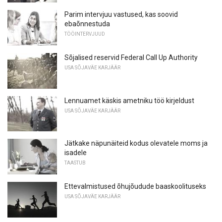
Parim intervjuu vastused, kas soovid
ebaõnnestuda
TÖÖINTERVJUUD
Sõjalised reservid Federal Call Up Authority
USA SÕJAVÄE KARJÄÄR
Lennuamet käskis ametniku töö kirjeldust
USA SÕJAVÄE KARJÄÄR
Jätkake näpunäiteid kodus olevatele moms ja
isadele
TAASTUB
Ettevalmistused õhujõudude baaskoolituseks
USA SÕJAVÄE KARJÄÄR