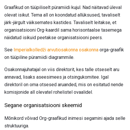
Graafikud on tüüpiliselt püramiidi kujul. Nad näitavad üleval
olevat isikut. Tema all on koondatud allüksused, tavaliselt
järk-järgult väiksemates kastides. Tavaliselt leitakse, et
organisatsiooni Org-kaardil sama horisontaalse tasemega
näidatud isikuid peetakse organisatsiooni peers.
See
Imperialkolledži arvutiosakonna osakonna
orga-graafik
on tüüpiline püramiidi diagrammile.
Osakonnajuhatajal on viis direktorit, kes talle otseselt aru
annavad, lisaks aseesimees ja otsingukomitee. Igal
direktoril on oma otsesed aruanded, mis on esitatud nende
komisjonide all olevatel rohelistel ovaalidel.
Segane organisatsiooni skeemid
Mõnikord võivad Org-graafikud inimesi segamini ajada selle
struktuuriga.