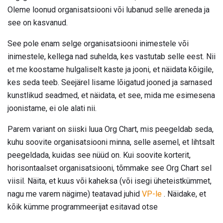
Oleme loonud organisatsiooni või lubanud selle areneda ja
see on kasvanud.
See pole enam selge organisatsiooni inimestele või
inimestele, kellega nad suhelda, kes vastutab selle eest. Nii
et me koostame hulgaliselt kaste ja jooni, et näidata kõigile,
kes seda teeb. Seejärel lisame lõigatud jooned ja sarnased
kunstlikud seadmed, et näidata, et see, mida me esimesena
joonistame, ei ole alati nii.
Parem variant on siiski luua Org Chart, mis peegeldab seda,
kuhu soovite organisatsiooni minna, selle asemel, et lihtsalt
peegeldada, kuidas see nüüd on. Kui soovite korterit,
horisontaalset organisatsiooni, tõmmake see Org Chart sel
viisil. Näita, et kuus või kaheksa (või isegi üheteistkümmet,
nagu me varem nägime) teatavad juhid
VP-le
. Näidake, et
kõik kümme programmeerijat esitavad otse