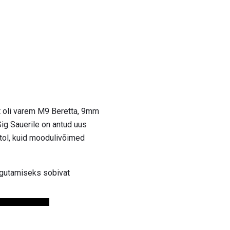
t oli varem M9 Beretta, 9mm
 Sig Sauerile on antud uus
tol, kuid moodulivõimed
igutamiseks sobivat