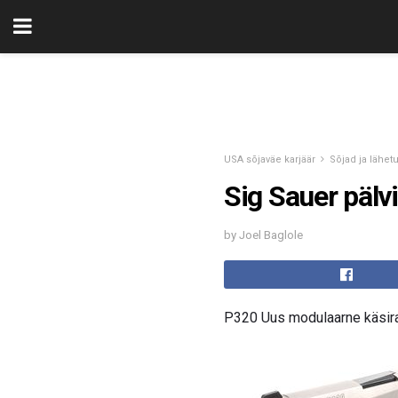
USA sõjaväe karjäär
Sõjad ja lähet
Sig Sauer pälv
by Joel Baglole
P320 Uus modulaarne käsir