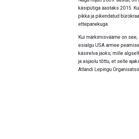
käsipütiga aastaks 2015. Kui
pikka ja pikendatud bürokra
ettepanekuga.
Kui märkimisväärne on see, 
esialgu USA armee peamisek
käsirelva jaoks, mille algse
ja asjaolu tõttu, et selle aj
Atlandi Lepingu Organisatsio