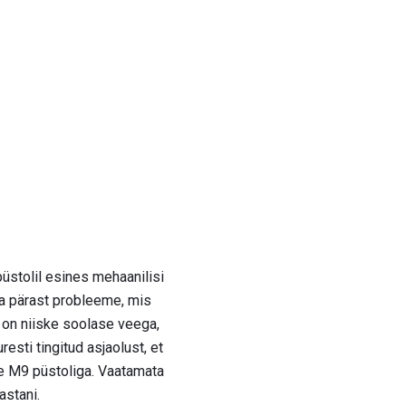
püstolil esines mehaanilisi
ega pärast probleeme, mis
e on niiske soolase veega,
esti tingitud asjaolust, et
ine M9 püstoliga. Vaatamata
astani.