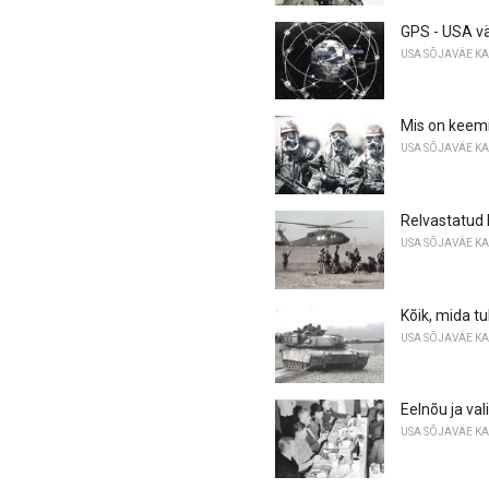
GPS - USA vä
USA SÕJAVÄE K
Mis on keem
USA SÕJAVÄE K
Relvastatud 
USA SÕJAVÄE K
Kõik, mida t
USA SÕJAVÄE K
Eelnõu ja val
USA SÕJAVÄE K