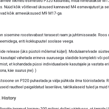
 armee liikmed esimesed P320 käsuread, mida nimetatakse M17
us. Nüüd kõik võitlevad üksused kannavad M4 esmavajutust ja se
davad kõik armeeüksused M9 M17-ga.
 sisemine roostevabast terasest raam ja juhtimisseade. Roos
eemidega, eriti kokkupuutel soolase veega.
lide release (üks püstoli mõlemal küljel). Modulaarrelvade süst
kasutajal vahetada erineva suurusega slaidide komplekti või po
st, et kohandada püssi individuaalsele kasutajale ja vastata er
na, käe suurus jne). )
tsioone on P320 puhastada ja välja pühkida ilma tööriistadeta. Re
d raudteel paigaldatud laseriläve, taktikalaseid tuled ja muid t
 History
i Beretta taganud lepingu 200 miljoni dollari väärtuses, et tarnid