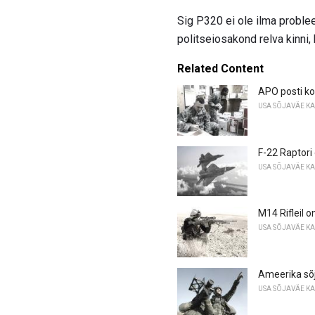
Sig P320 ei ole ilma problee
politseiosakond relva kinni
Related Content
APO posti ko
USA SÕJAVÄE K
F-22 Raptori 
USA SÕJAVÄE K
M14 Rifleil 
USA SÕJAVÄE K
Ameerika sõ
USA SÕJAVÄE K