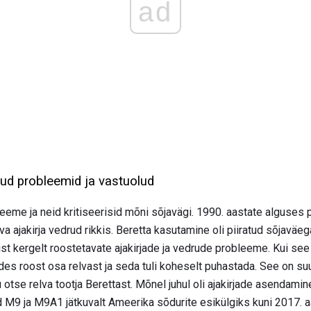
ad
ud probleemid ja vastuolud
eeme ja neid kritiseerisid mõni sõjavägi. 1990. aastate alguses 
va ajakirja vedrud rikkis. Beretta kasutamine oli piiratud sõjavä
ist kergelt roostetavate ajakirjade ja vedrude probleeme. Kui se
des roost osa relvast ja seda tuli koheselt puhastada. See on suur
 otse relva tootja Berettast. Mõnel juhul oli ajakirjade asendam
d M9 ja M9A1 jätkuvalt Ameerika sõdurite esikülgiks kuni 2017. a