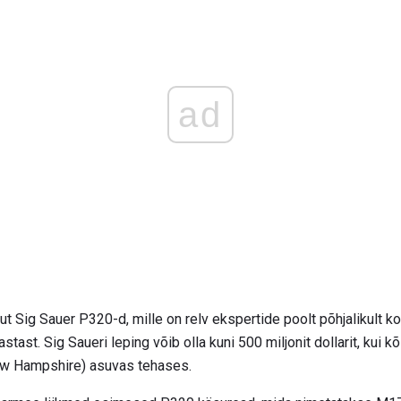
ad
 Sig Sauer P320-d, mille on relv ekspertide poolt põhjalikult ko
stast. Sig Saueri leping võib olla kuni 500 miljonit dollarit, kui k
ew Hampshire) asuvas tehases.