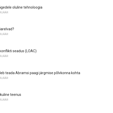
gedele oluline tehnoloogia
ARJÄÄR
iarelvad?
ARJÄÄR
konflikti seadus (LOAC)
ARJÄÄR
uleb teada Abramsi paagi järgmise põlvkonna kohta
ARJÄÄR
ikuline teenus
ARJÄÄR