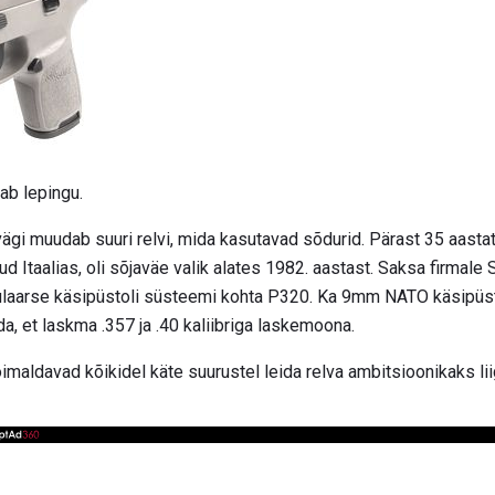
ab lepingu.
ägi muudab suuri relvi, mida kasutavad sõdurid. Pärast 35 aasta
ud Itaalias, oli sõjaväe valik alates 1982. aastast. Saksa firmale
dulaarse käsipüstoli süsteemi kohta P320. Ka 9mm NATO käsipüs
, et laskma .357 ja .40 kaliibriga laskemoona.
aldavad kõikidel käte suurustel leida relva ambitsioonikaks li