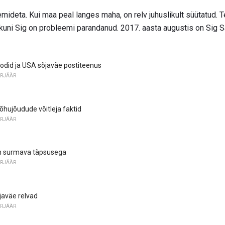
mideta. Kui maa peal langes maha, on relv juhuslikult süütatud. T
, kuni Sig on probleemi parandanud. 2017. aasta augustis on Sig 
odid ja USA sõjaväe postiteenus
ARJÄÄR
õhujõudude võitleja faktid
ARJÄÄR
on surmava täpsusega
ARJÄÄR
javäe relvad
ARJÄÄR