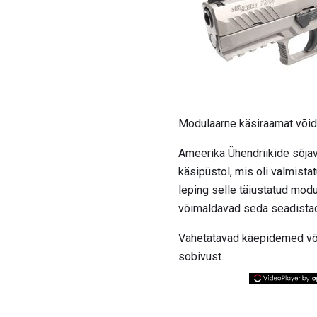
Modulaarne käsiraamat võid
Ameerika Ühendriikide sõjav
käsipüstol, mis oli valmistat
leping selle täiustatud mo
võimaldavad seda seadistada
Vahetatavad käepidemed võim
sobivust.