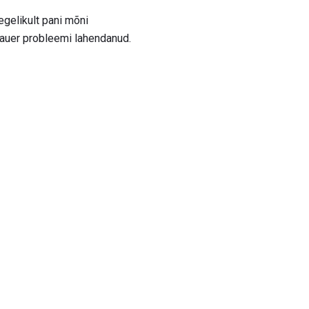
egelikult pani mõni
Sauer probleemi lahendanud.