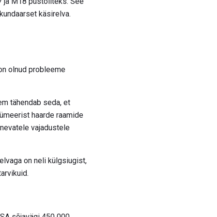
 ja M18 püstoliteks. See
kundaarset käsirelva.
 on olnud probleeme
eem tähendab seda, et
lümeerist haarde raamide
inevatele vajadustele
lvaga on neli külgsiugist,
arvikuid.
a USA sõjavägi 450 000