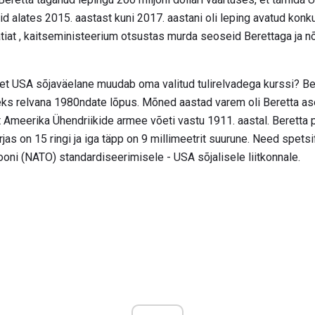
d alates 2015. aastast kuni 2017. aastani oli leping avatud konku
atiat , kaitseministeerium otsustas murda seoseid Berettaga ja n
et USA sõjaväelane muudab oma valitud tulirelvadega kurssi? Bere
s relvana 1980ndate lõpus. Mõned aastad varem oli Beretta a
lt Ameerika Ühendriikide armee võeti vastu 1911. aastal. Beretta p
akirjas on 15 ringi ja iga täpp on 9 millimeetrit suurune. Need spet
oni (NATO) standardiseerimisele - USA sõjalisele liitkonnale.