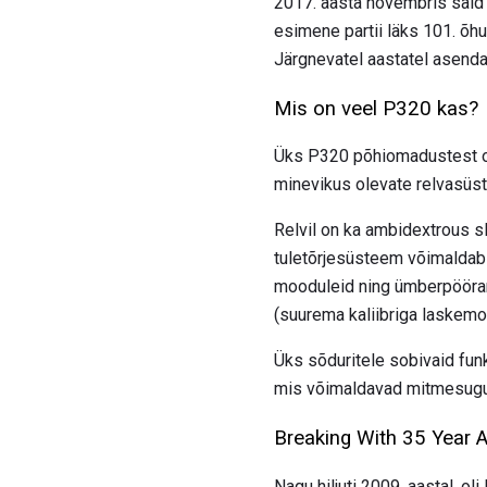
2017. aasta novembris said
esimene partii läks 101. õh
Järgnevatel aastatel asen
Mis on veel P320 kas?
Üks P320 põhiomadustest on
minevikus olevate relvasüst
Relvil on ka ambidextrous s
tuletõrjesüsteem võimaldab 
mooduleid ning ümberpöörami
(suurema kaliibriga laskemoo
Üks sõduritele sobivaid funk
mis võimaldavad mitmesugusei
Breaking With 35 Year A
Nagu hiljuti 2009. aastal, ol