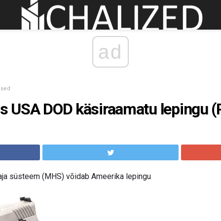
ad
used
is USA DOD käsiraamatu lepingu (
aja süsteem (MHS) võidab Ameerika lepingu