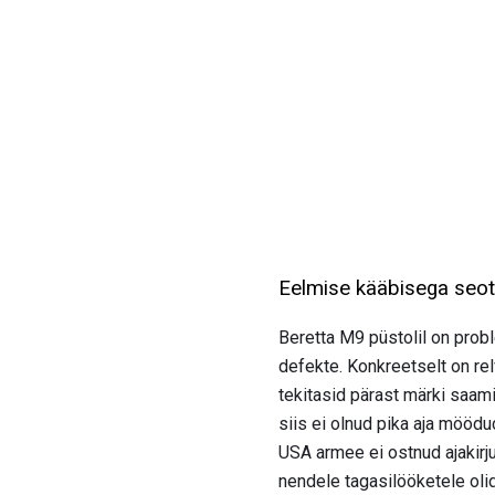
Eelmise kääbisega seot
Beretta M9 püstolil on probl
defekte. Konkreetselt on rel
tekitasid pärast märki saam
siis ei olnud pika aja möödu
USA armee ei ostnud ajakirju
nendele tagasilööketele oli