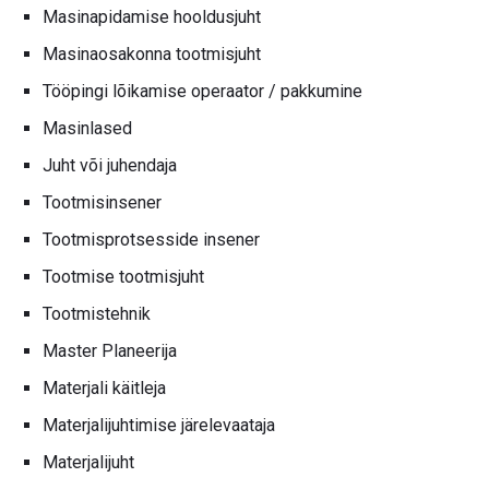
Masinapidamise hooldusjuht
Masinaosakonna tootmisjuht
Tööpingi lõikamise operaator / pakkumine
Masinlased
Juht või juhendaja
Tootmisinsener
Tootmisprotsesside insener
Tootmise tootmisjuht
Tootmistehnik
Master Planeerija
Materjali käitleja
Materjalijuhtimise järelevaataja
Materjalijuht