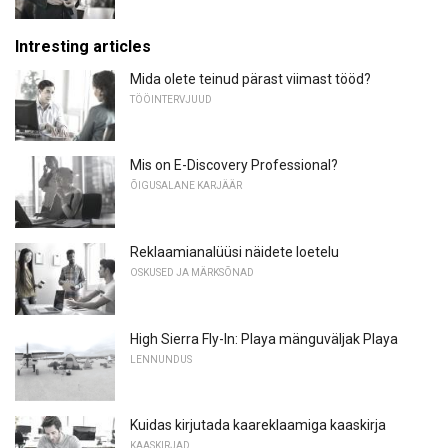
Intresting articles
Mida olete teinud pärast viimast tööd?
TÖÖINTERVJUUD
Mis on E-Discovery Professional?
ÕIGUSALANE KARJÄÄR
Reklaamianalüüsi näidete loetelu
OSKUSED JA MÄRKSÕNAD
High Sierra Fly-In: Playa mänguväljak Playa
LENNUNDUS
Kuidas kirjutada kaareklaamiga kaaskirja
KAASKIRJAD