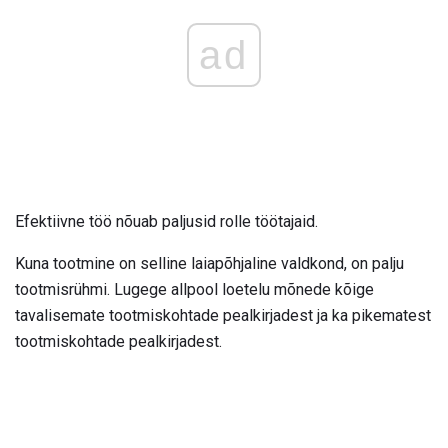
ad
Efektiivne töö nõuab paljusid rolle töötajaid.
Kuna tootmine on selline laiapõhjaline valdkond, on palju
tootmisrühmi. Lugege allpool loetelu mõnede kõige
tavalisemate tootmiskohtade pealkirjadest ja ka pikematest
tootmiskohtade pealkirjadest.