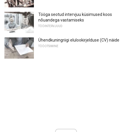
Tööga seotud intervjuu küsimused koos
nõuandega vastamiseks
TÖÖINTERVJUUD
Ühendkuningriigi elulookirjelduse (CV) näide
TÖÖOTSIMINE