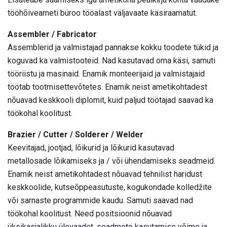
tööhõiveameti büroo tööalast väljavaate käsiraamatut.
Assembler / Fabricator
Assemblerid ja valmistajad pannakse kokku toodete tükid ja
koguvad ka valmistooteid. Nad kasutavad oma käsi, samuti
tööriistu ja masinaid. Enamik monteerijaid ja valmistajaid
töötab tootmisettevõtetes. Enamik neist ametikohtadest
nõuavad keskkooli diplomit, kuid paljud töötajad saavad ka
töökohal koolitust.
Brazier / Cutter / Solderer / Welder
Keevitajad, jootjad, lõikurid ja lõikurid kasutavad
metallosade lõikamiseks ja / või ühendamiseks seadmeid.
Enamik neist ametikohtadest nõuavad tehnilist haridust
keskkoolide, kutseõppeasutuste, kogukondade kolledžite
või sarnaste programmide kaudu. Samuti saavad nad
töökohal koolitust. Need positsioonid nõuavad
üksikasjalikku ülevaadet, seadmete kasutamise võime ja