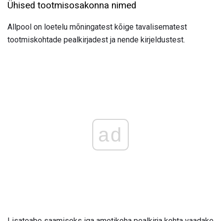
Ühised tootmisosakonna nimed
Allpool on loetelu mõningatest kõige tavalisematest
tootmiskohtade pealkirjadest ja nende kirjeldustest.
ad
Lisateabe saamiseks iga ametikoha pealkirja kohta vaadake