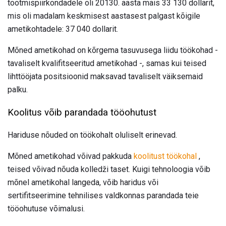
tootmispiirkondadele oli 20130. aasta mais 33 130 dollarit,
mis oli madalam keskmisest aastasest palgast kõigile
ametikohtadele: 37 040 dollarit.
Mõned ametikohad on kõrgema tasuvusega liidu töökohad -
tavaliselt kvalifitseeritud ametikohad -, samas kui teised
lihttööjata positsioonid maksavad tavaliselt väiksemaid
palku.
Koolitus võib parandada tööohutust
Hariduse nõuded on töökohalt oluliselt erinevad.
Mõned ametikohad võivad pakkuda
koolitust
töökohal
,
teised võivad nõuda kolledži taset. Kuigi tehnoloogia võib
mõnel ametikohal langeda, võib haridus või
sertifitseerimine tehnilises valdkonnas parandada teie
tööohutuse võimalusi.