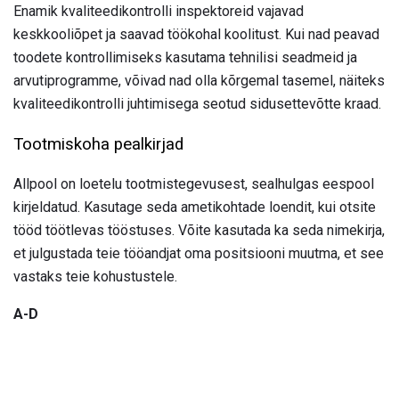
Enamik kvaliteedikontrolli inspektoreid vajavad
keskkooliõpet ja saavad töökohal koolitust. Kui nad peavad
toodete kontrollimiseks kasutama tehnilisi seadmeid ja
arvutiprogramme, võivad nad olla kõrgemal tasemel, näiteks
kvaliteedikontrolli juhtimisega seotud sidusettevõtte kraad.
Tootmiskoha pealkirjad
Allpool on loetelu tootmistegevusest, sealhulgas eespool
kirjeldatud. Kasutage seda ametikohtade loendit, kui otsite
tööd töötlevas tööstuses. Võite kasutada ka seda nimekirja,
et julgustada teie tööandjat oma positsiooni muutma, et see
vastaks teie kohustustele.
A-D