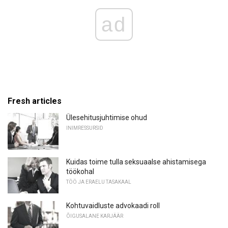
ad
Fresh articles
Ülesehitusjuhtimise ohud
INIMRESSURSID
Kuidas toime tulla seksuaalse ahistamisega
töökohal
TÖÖ JA ERAELU TASAKAAL
Kohtuvaidluste advokaadi roll
ÕIGUSALANE KARJÄÄR