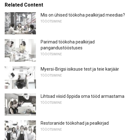
Related Content
Mis on ühised töökoha pealkirjad meedias?
TÖÖOTSIMINE
Parimad töökoha pealkirjad
pangandustööstuses
TÖÖOTSIMINE
Myersi-Brigsi isiksuse test ja teie karjäär
TÖÖOTSIMINE
Lihtsad viisid õppida oma tööd armastama
TÖÖOTSIMINE
Restoranide töökohad ja pealkirjad
TÖÖOTSIMINE