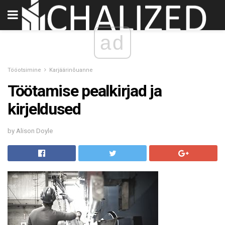
ad
Tööotsimine
Karjäärinõuanne
Töötamise pealkirjad ja
kirjeldused
by Alison Doyle