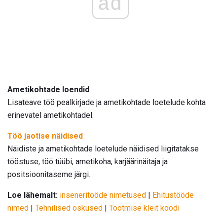
ad
Ametikohtade loendid
Lisateave töö pealkirjade ja ametikohtade loetelude kohta
erinevatel ametikohtadel.
Töö jaotise näidised
Näidiste ja ametikohtade loetelude näidised liigitatakse
tööstuse, töö tüübi, ametikoha, karjäärinäitaja ja
positsioonitaseme järgi.
Loe lähemalt:
inseneritööde nimetused
|
Ehitustööde
nimed
|
Tehnilised oskused
|
Tootmise kleit koodi