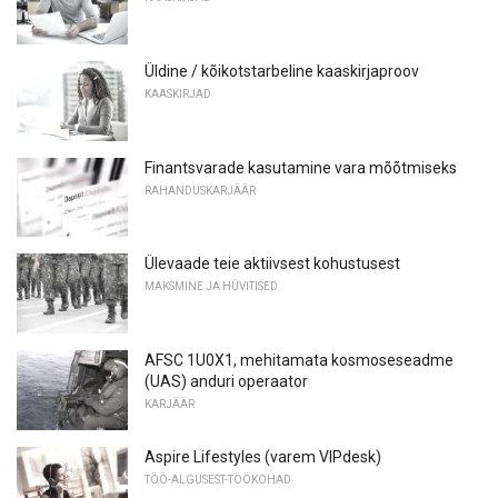
Üldine / kõikotstarbeline kaaskirjaproov
KAASKIRJAD
Finantsvarade kasutamine vara mõõtmiseks
RAHANDUSKARJÄÄR
Ülevaade teie aktiivsest kohustusest
MAKSMINE JA HÜVITISED
AFSC 1U0X1, mehitamata kosmoseseadme
(UAS) anduri operaator
KARJÄÄR
Aspire Lifestyles (varem VIPdesk)
TÖÖ-ALGUSEST-TÖÖKOHAD