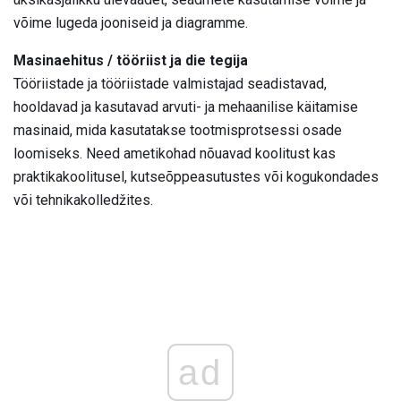
võime lugeda jooniseid ja diagramme.
Masinaehitus / tööriist ja die tegija
Tööriistade ja tööriistade valmistajad seadistavad,
hooldavad ja kasutavad arvuti- ja mehaanilise käitamise
masinaid, mida kasutatakse tootmisprotsessi osade
loomiseks. Need ametikohad nõuavad koolitust kas
praktikakoolitusel, kutseõppeasutustes või kogukondades
või tehnikakolledžites.
ad