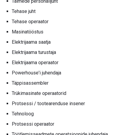
Taimede personalijuht
Tehase juht
Tehase operaator
Masinatööstus
Elektrijaama saatja
Elektrijaama turustaja
Elektrijaama operaator
Powerhouse'i juhendaja
Täppisassembler
Trükimasinate operaatorid
Protsessi / tootearenduse insener
Tehnoloog
Protsessi operaator
Töötlemisseadmete operatsioonide juhendaja