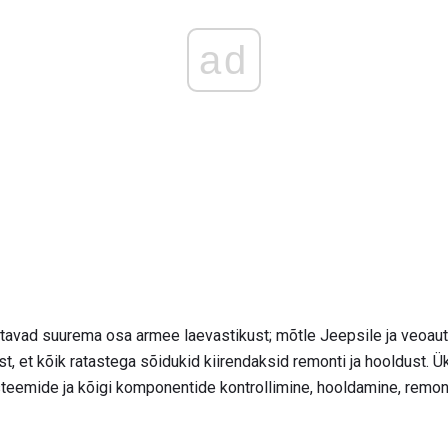
ad
tavad suurema osa armee laevastikust; mõtle Jeepsile ja veoaut
t, et kõik ratastega sõidukid kiirendaksid remonti ja hooldust. Ü
eemide ja kõigi komponentide kontrollimine, hooldamine, remon