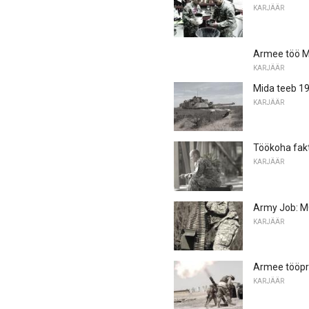
KARJÄÄR
Armee töö MO
KARJÄÄR
Mida teeb 1
KARJÄÄR
Töökoha fakt
KARJÄÄR
Army Job: M
KARJÄÄR
Armee tööprof
KARJÄÄR