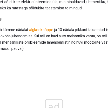
t sõidukite elektrisüsteemide üle, mis sisaldavad juhtmestiku, k
eks ka ratastega sõidukite taastamise toimingud.
s
ab kümme nädalat
algkooksõppe
ja 13 nädala pikkust täiustatud i
ökoha juhendamist. Kui teil on huvi auto mehaanika vastu, on teil
a mehaaniliste probleemide lahendamist ning huvi mootorite vast
imesel päeval).
ad