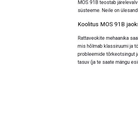
MOS 91B teostab järelevalve
süsteeme. Neile on ülesand
Koolitus MOS 91B jaok
Rattaveokite mehaanika sa
mis hõlmab klassiruumi ja tö
probleemide tõrkeotsingut j
tasuv (ja te saate mängu es