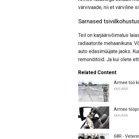
värvivaade, nii et värviline s
Sarnased tsiviilkohust
Teil on karjäärivõimalus la
radiaatorite mehaanikuna. V
auto edasimüüjate jaoks. Kun
remonditöid. Ja kui olete et
Related Content
Armee töö ki
KARJÄÄR
Armee tööpro
KARJÄÄR
68R - Veteri