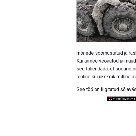
mõnede soomustatud ja rask
Kui armee veoautod ja muud s
see tähendada, et sõdurid o
oluline kui ükskõik milline 
See töö on liigitatud sõjavä