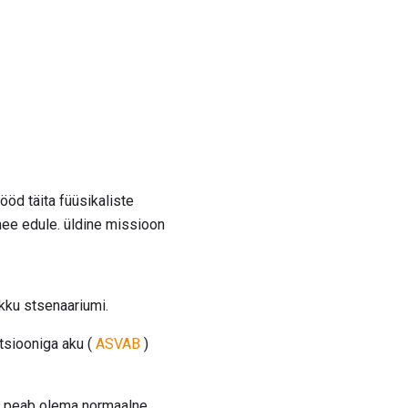
ööd täita füüsikaliste
mee edule. üldine missioon
kku stsenaariumi.
tsiooniga aku (
ASVAB
)
il peab olema normaalne