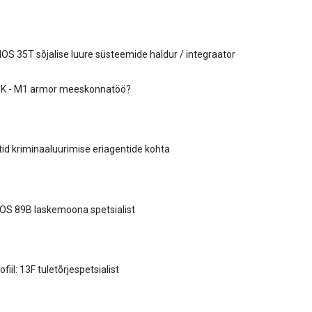
S 35T sõjalise luure süsteemide haldur / integraator
9K - M1 armor meeskonnatöö?
id kriminaaluurimise eriagentide kohta
OS 89B laskemoona spetsialist
iil: 13F tuletõrjespetsialist