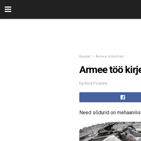
Karjäär
Armee töökohad
Armee töö kirj
by Rod Powers
Need sõdurid on mehaanili