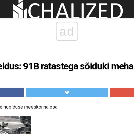
ad
eldus: 91B ratastega sõiduki meha
se hoolduse meeskonna osa