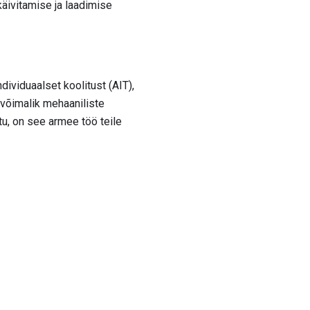
äivitamise ja laadimise
ndividuaalset koolitust (AIT),
 võimalik mehaaniliste
u, on see armee töö teile