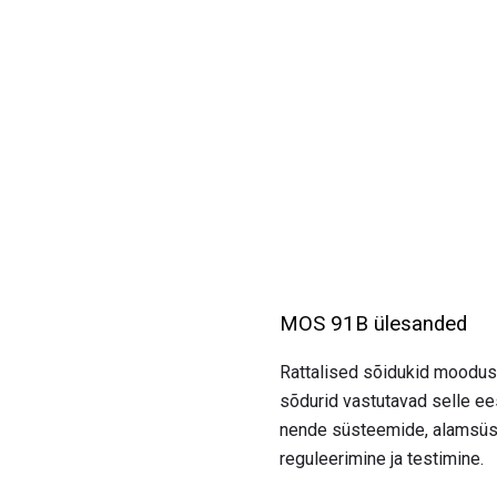
MOS 91B ülesanded
Rattalised sõidukid moodus
sõdurid vastutavad selle ees
nende süsteemide, alamsüst
reguleerimine ja testimine.