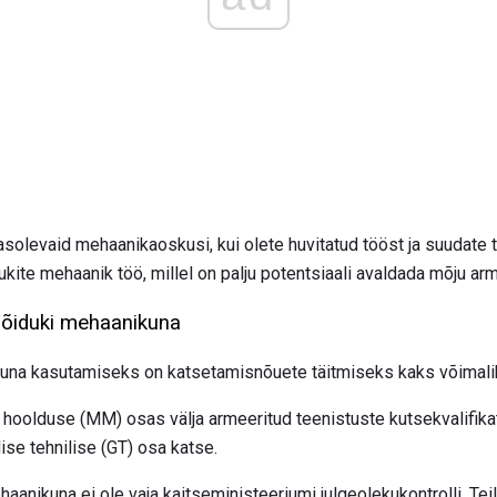
masolevaid mehaanikaoskusi, kui olete huvitatud tööst ja suudate t
kite mehaanik töö, millel on palju potentsiaali avaldada mõju ar
 sõiduki mehaanikuna
una kasutamiseks on katsetamisnõuete täitmiseks kaks võimali
 hoolduse (MM) osas välja armeeritud teenistuste kutsekvalifika
se tehnilise (GT) osa katse.
aanikuna ei ole vaja kaitseministeeriumi julgeolekukontrolli. Te