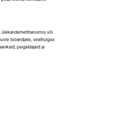
na, ülekandemehhanismis või
uste tööandjate, sealhulgas
nikaid, paigaldajaid ja