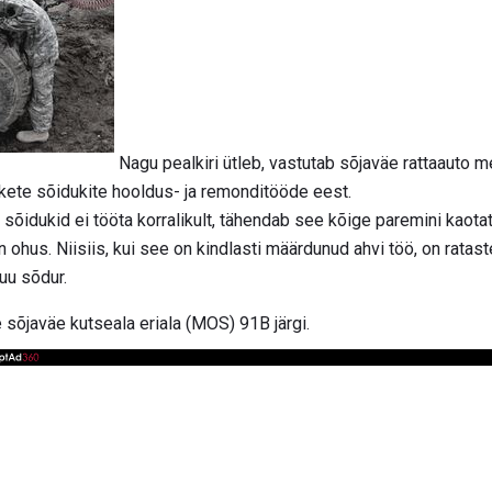
Nagu pealkiri ütleb, vastutab sõjaväe rattaauto me
ete sõidukite hooldus- ja remonditööde eest.
õidukid ei tööta korralikult, tähendab see kõige paremini kaotat
n ohus. Niisiis, kui see on kindlasti määrdunud ahvi töö, on rat
muu sõdur.
e sõjaväe kutseala eriala (MOS) 91B järgi.