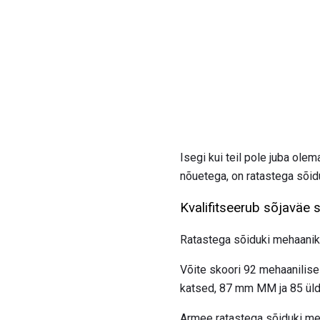
Isegi kui teil pole juba ole
nõuetega, on ratastega sõidu
Kvalifitseerub sõjaväe
Ratastega sõiduki mehaanik
Võite skoori 92 mehaanilise
katsed, 87 mm MM ja 85 üldi
Armee ratastega sõiduki meh