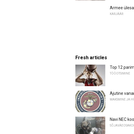
Armee ülesand
KARJÄÄR
Fresh articles
Top 12 parima
TÖÖOTSIMINE
Ajutine van
MAKSMINE JA HÜ
Navi NEC koo
SÕJAVÄEOSAK