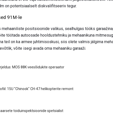
ilm on potentsiaalselt diskvalifitseeriv tegur.
used 91M-le
ias mehaaniliste positsioonide valikus, sealhulgas tööks garaaži
õite töötada autoosade hooldustehniku ​​ja mehaanikuna mitmesug
a teil on ka armee juhtimisoskusi, siis olete valmis jälgima mehaa
tevõtlik, võite isegi avada oma mehaaniku garaaži.
rjeldus: MOS 88K veesõidukite operaator
fiil: 15U "Chinook" CH-47 helikopterite remont
naarsete toiduinspektsioonide spetsialist