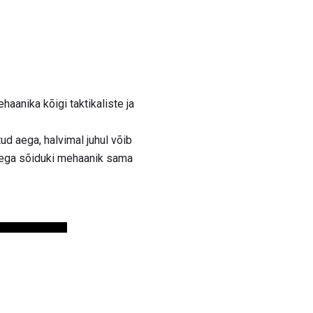
haanika kõigi taktikaliste ja
ud aega, halvimal juhul võib
astega sõiduki mehaanik sama