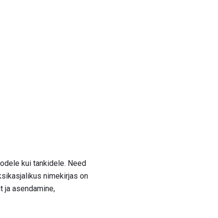
odele kui tankidele. Need
ksikasjalikus nimekirjas on
t ja asendamine,