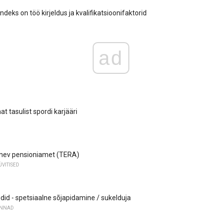
eks on töö kirjeldus ja kvalifikatsioonifaktorid
ad
t tasulist spordi karjääri
anev pensioniamet (TERA)
VITISED
did - spetsiaalne sõjapidamine / sukelduja
ONNAD