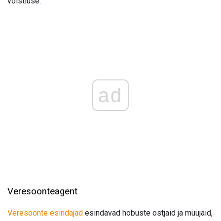
võistluse.
ad
Veresoonteagent
Veresoonte esindajad
esindavad hobuste ostjaid ja müüjaid,