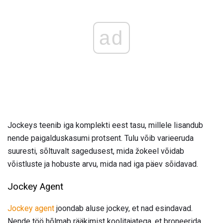
ad
Jockeys teenib iga komplekti eest tasu, millele lisandub
nende paigalduskasumi protsent. Tulu võib varieeruda
suuresti, sõltuvalt sagedusest, mida žokeel võidab
võistluste ja hobuste arvu, mida nad iga päev sõidavad.
Jockey Agent
Jockey agent
joondab aluse jockey, et nad esindavad.
Nende töö hõlmab rääkimist koolitajatega, et broneerida