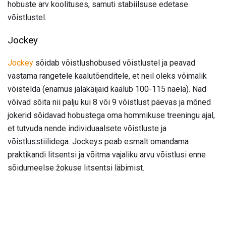
hobuste arv koolituses, samuti stabiilsuse edetase
võistlustel.
Jockey
Jockey
sõidab võistlushobused võistlustel ja peavad
vastama rangetele kaalutõenditele, et neil oleks võimalik
võistelda (enamus jalakäijaid kaalub 100-115 naela). Nad
võivad sõita nii palju kui 8 või 9 võistlust päevas ja mõned
jokerid sõidavad hobustega oma hommikuse treeningu ajal,
et tutvuda nende individuaalsete võistluste ja
võistlusstiilidega. Jockeys peab esmalt omandama
praktikandi litsentsi ja võitma vajaliku arvu võistlusi enne
sõidumeelse žokuse litsentsi läbimist.