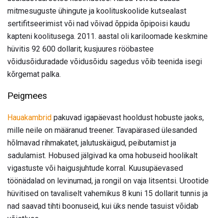
mitmesuguste ühingute ja koolituskoolide kutsealast
sertifitseerimist või nad võivad õppida õpipoisi kaudu
kapteni koolitusega. 2011. aastal oli kariloomade keskmine
hüvitis 92 600 dollarit; kusjuures rööbastee
võidusõiduradade võidusõidu sagedus võib teenida isegi
kõrgemat palka.
Peigmees
Hauakambrid
pakuvad igapäevast hooldust hobuste jaoks,
mille neile on määranud treener. Tavapärased ülesanded
hõlmavad rihmakatet, jalutuskäigud, peibutamist ja
sadulamist. Hobused jälgivad ka oma hobuseid hoolikalt
vigastuste või haigusjuhtude korral. Kuusupäevased
töönädalad on levinumad, ja rongil on vaja litsentsi. Urootide
hüvitised on tavaliselt vahemikus 8 kuni 15 dollarit tunnis ja
nad saavad tihti boonuseid, kui üks nende tasuist võidab