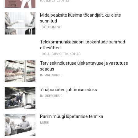
NAISED ETTEVÕTTES
Mida peaksite küsima tööandjalt, kui olete
sunnitud
TÖÖOTSIMINE
Telekommunikatsiooni töökohtade parimad
ettevõtted
TÖÖ-ALGUSEST-TÖÖKOHAD
Tervisekindlustuse ülekantavuse ja vastutuse
seadus
INIMRESSURSID
7 näpunäited juhtimise eduks
INIMRESSURSID
Parim müügi lõpetamise tehnika
MÜÜK