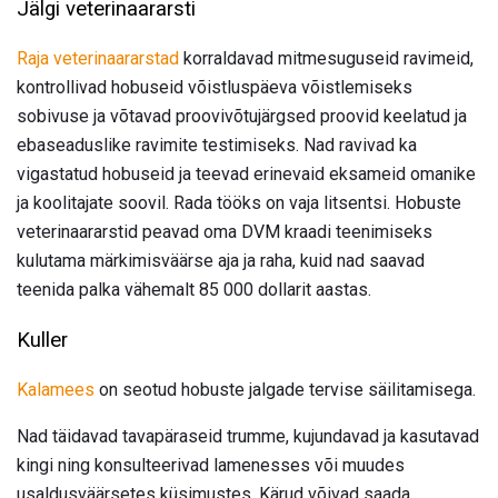
Jälgi veterinaararsti
Raja veterinaararstad
korraldavad mitmesuguseid ravimeid,
kontrollivad hobuseid võistluspäeva võistlemiseks
sobivuse ja võtavad proovivõtujärgsed proovid keelatud ja
ebaseaduslike ravimite testimiseks. Nad ravivad ka
vigastatud hobuseid ja teevad erinevaid eksameid omanike
ja koolitajate soovil. Rada tööks on vaja litsentsi. Hobuste
veterinaararstid peavad oma DVM kraadi teenimiseks
kulutama märkimisväärse aja ja raha, kuid nad saavad
teenida palka vähemalt 85 000 dollarit aastas.
Kuller
Kalamees
on seotud hobuste jalgade tervise säilitamisega.
Nad täidavad tavapäraseid trumme, kujundavad ja kasutavad
kingi ning konsulteerivad lamenesses või muudes
usaldusväärsetes küsimustes. Kärud võivad saada