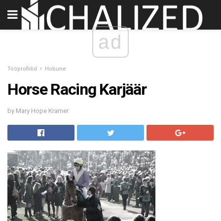
ad
Tööprofiilid
Hobune
Horse Racing Karjäär
by Mary Hope Kramer