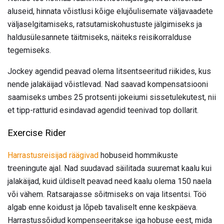
aluseid, hinnata võistlusi kõige elujõulisemate väljavaadete
väljaselgitamiseks, ratsutamiskohustuste jälgimiseks ja
haldusülesannete täitmiseks, näiteks reisikorralduse
tegemiseks.
Jockey agendid peavad olema litsentseeritud riikides, kus
nende jalakäijad võistlevad. Nad saavad kompensatsiooni
saamiseks umbes 25 protsenti jokeiumi sissetulekutest, nii
et tipp-ratturid esindavad agendid teenivad top dollarit.
Exercise Rider
Harrastusreisijad räägivad
hobuseid hommikuste
treeningute ajal. Nad suudavad säilitada suuremat kaalu kui
jalakäijad, kuid üldiselt peavad need kaalu olema 150 naela
või vähem. Ratsarajasse sõitmiseks on vaja litsentsi. Töö
algab enne koidust ja lõpeb tavaliselt enne keskpäeva.
Harrastussõidud kompenseeritakse iga hobuse eest, mida