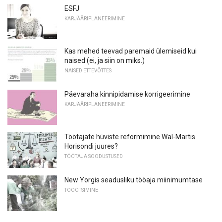
ESFJ
KARJÄÄRIPLANEERIMINE
Kas mehed teevad paremaid ülemiseid kui
naised (ei, ja siin on miks.)
NAISED ETTEVÕTTES
Päevaraha kinnipidamise korrigeerimine
KARJÄÄRIPLANEERIMINE
Töötajate hüviste reformimine Wal-Martis
Horisondi juures?
TÖÖTAJA SOODUSTUSED
New Yorgis seadusliku tööaja miinimumtase
TÖÖOTSIMINE