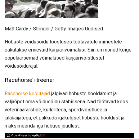
Matt Cardy / Stringer / Getty Images Uudised
Hobuste võidusõidu tööstuses töötavatele inimestele
pakutakse erinevaid karjäärivõimalusi. Siin on mõned kõige
populaarsemad võimalused karjäärivõistlustel
võidusõidurajal:
Racehorse'i treener
Racehorse koolitajad
jälgivad hobuste hooldamist ja
väljaõpet oma võidusõidu stabiilsena. Nad töötavad koos
veterinaararstide, kulleritega, spordivõistluse ja
jalakäijatega, et pakkuda igakülgset hobuste hooldust ja
maksimeerida iga hobuse jõudlust.