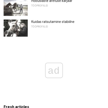
Hobuslaste aretuse karjäär
TÖÖPROFIILID
Kuidas ratsutamine stabiilne
TÖÖPROFIILID
ad
Fresh articles