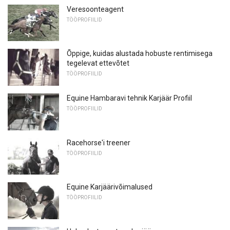
Veresoonteagent
TÖÖPROFIILID
Õppige, kuidas alustada hobuste rentimisega
tegelevat ettevõtet
TÖÖPROFIILID
Equine Hambaravi tehnik Karjäär Profiil
TÖÖPROFIILID
Racehorse'i treener
TÖÖPROFIILID
Equine Karjäärivõimalused
TÖÖPROFIILID