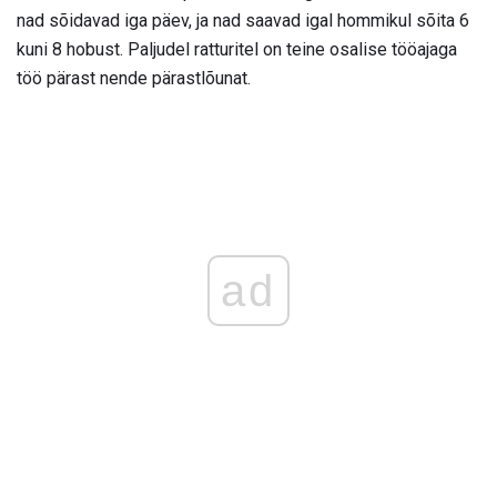
nad sõidavad iga päev, ja nad saavad igal hommikul sõita 6
kuni 8 hobust. Paljudel ratturitel on teine ​​osalise tööajaga
töö pärast nende pärastlõunat.
ad