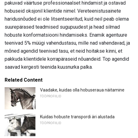
pakuvad väärtuse professionaalset hindamist ja ostavad
hobuseid oksjonil klientide nimel. Vereteenistusainete
haridusnõuded ei ole litsentseeritud, kuid neil peab olema
suurepärased teadmised sugupuudest ja head silmad
hobuste konformatsiooni hindamiseks. Enamik agentuure
teenivad 5% müügi vahendustasu, mille nad vahendavad, ja
mõned agendid teenivad tasu, et neid hoitakse kinni, et
pakkuda klientidele korrapäraseid nõuandeid. Top agendid
saavad kergesti teenida kuusnurka palka.
Related Content
Vaadake, kuidas olla hobuseraua näitamine
TÖÖPROFIILID
Kuidas hobuste transpordi äri alustada
TÖÖPROFIILID