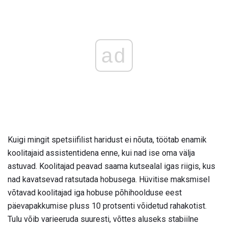
ad
Kuigi mingit spetsiifilist haridust ei nõuta, töötab enamik
koolitajaid assistentidena enne, kui nad ise oma välja
astuvad. Koolitajad peavad saama kutsealal igas riigis, kus
nad kavatsevad ratsutada hobusega. Hüvitise maksmisel
võtavad koolitajad iga hobuse põhihoolduse eest
päevapakkumise pluss 10 protsenti võidetud rahakotist.
Tulu võib varieeruda suuresti, võttes aluseks stabiilne