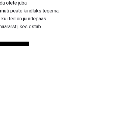
a olete juba
amuti peate kindlaks tegema,
kui teil on juurdepääs
naararsti, kes ostab