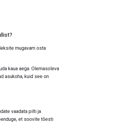
list?
oleksite mugavam osta
kuluda kaua aega. Olemasoleva
tud asukoha, kuid see on
ate vaadata pilti ja
enduge, et soovite tõesti