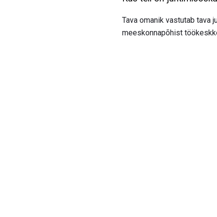
Tava omanik vastutab tava j
meeskonnapõhist töökeskkon