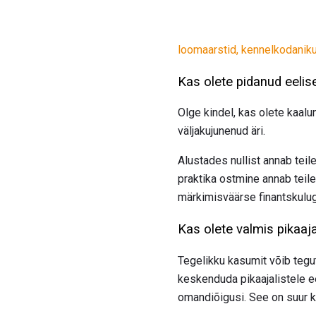
loomaarstid, kennelkodanik
Kas olete pidanud eelis
Olge kindel, kas olete kaalu
väljakujunenud äri.
Alustades nullist annab teil
praktika ostmine annab teile
märkimisväärse finantskulug
Kas olete valmis pikaaj
Tegelikku kasumit võib tegut
keskenduda pikaajalistele e
omandiõigusi. See on suur k