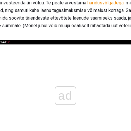
e investeerida äri võlgu. Te peate arvestama
haridusvõlgadega,
mid
ud, ning samuti kahe laenu tagasimaksmise võimalust korraga. S
 mida soovite täiendavate ettevõtete laenude saamiseks saada, ja 
summale. (Mõnel juhul võib müüja osaliselt rahastada uut veteri
ad