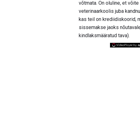
võtmata. On oluline, et võit
veterinaarkoolis juba kandn
kas teil on krediidiskoorid,
sissemakse jaoks nõutavale 
kindlaksmääratud tava).