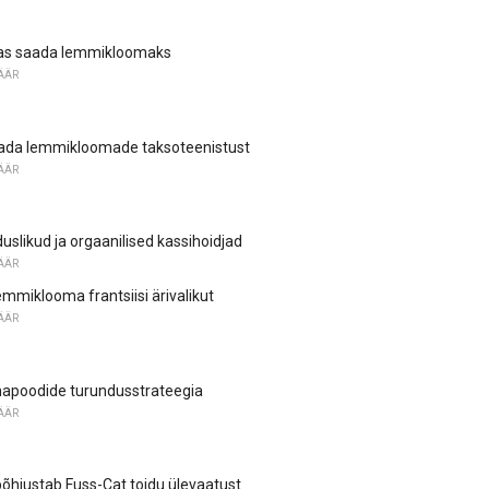
das saada lemmikloomaks
ÄÄR
tada lemmikloomade taksoteenistust
ÄÄR
uslikud ja orgaanilised kassihoidjad
ÄÄR
emmiklooma frantsiisi ärivalikut
ÄÄR
poodide turundusstrateegia
ÄÄR
põhjustab Fuss-Cat toidu ülevaatust