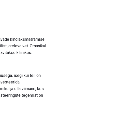
tavade kindlaksmääramise
list järelevalvet. Omanikul
vitakse kliinikus.
sega, isegi kui teil on
nvesteerida
kul ja olla viimane, kes
esteeringute tegemist on