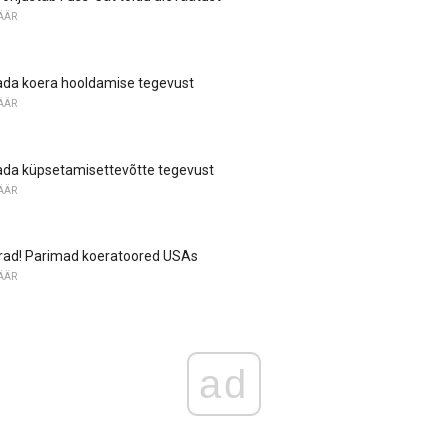
ÄÄR
ada koera hooldamise tegevust
ÄÄR
ada küpsetamisettevõtte tegevust
ÄÄR
ad! Parimad koeratoored USAs
ÄÄR
ad