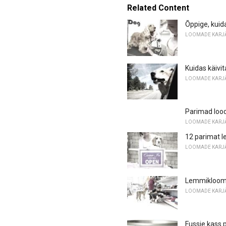
Related Content
Õppige, kui
LOOMADE KARJ
Kuidas käivi
LOOMADE KARJ
Parimad lood
LOOMADE KARJ
12 parimat l
LOOMADE KARJ
Lemmiklooma
LOOMADE KARJ
Fussie kass 