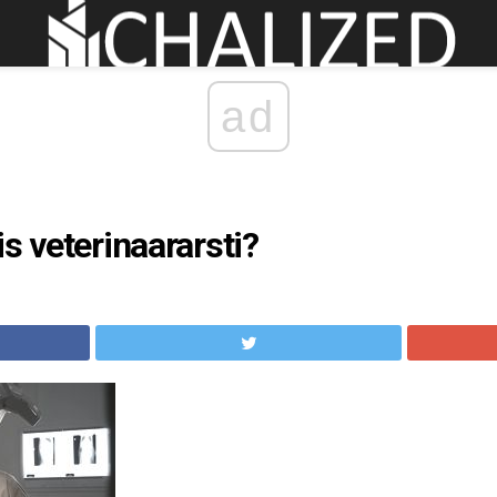
ad
s veterinaararsti?