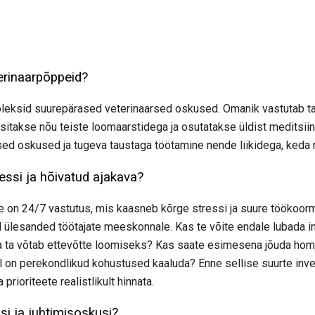
terinaarpõppeid?
l oleksid suurepärased veterinaarsed oskused. Omanik vastutab 
üsitakse nõu teiste loomaarstidega ja osutatakse üldist meditsiini
ed oskused ja tugeva taustaga töötamine nende liikidega, keda ra
essi ja hõivatud ajakava?
on 24/7 vastutus, mis kaasneb kõrge stressi ja suure töökoormu
 ülesanded töötajate meeskonnale. Kas te võite endale lubada i
 ta võtab ettevõtte loomiseks? Kas saate esimesena jõuda hommi
l on perekondlikud kohustused kaaluda? Enne sellise suurte inv
prioriteete realistlikult hinnata.
si ja juhtimisoskusi?