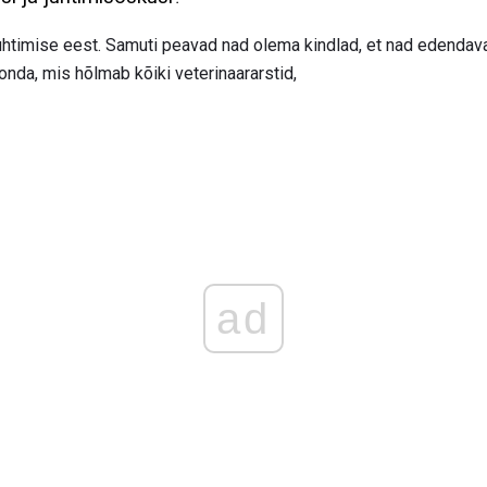
uhtimise eest. Samuti peavad nad olema kindlad, et nad edendava
da, mis hõlmab kõiki veterinaararstid,
ad