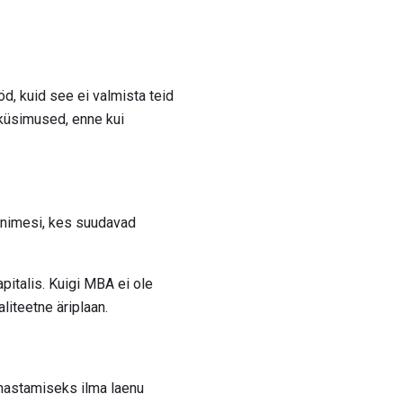
öd, kuid see ei valmista teid
 küsimused, enne kui
 inimesi, kes suudavad
pitalis. Kuigi MBA ei ole
liteetne äriplaan.
ahastamiseks ilma laenu