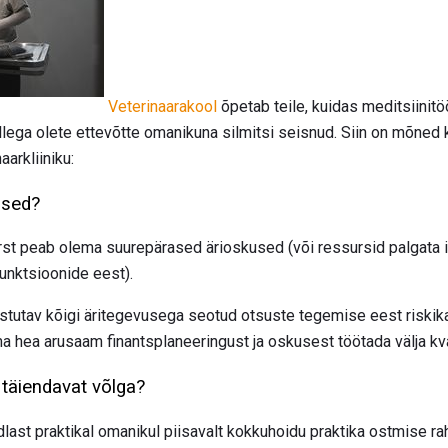
Veterinaarakool
õpetab teile, kuidas meditsiinitö
illega olete ettevõtte omanikuna silmitsi seisnud. Siin on mõned
arkliiniku:
used?
arst peab olema suurepärased ärioskused (või ressursid palgata
funktsioonide eest).
astutav kõigi äritegevusega seotud otsuste tegemise eest riskika
a hea arusaam finantsplaneeringust ja oskusest töötada välja kva
 täiendavat võlga?
dlast praktikal omanikul piisavalt kokkuhoidu praktika ostmise r