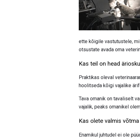
ette kõigile vastutustele, m
otsustate avada oma veterina
Kas teil on head äriosk
Praktikas oleval veterinaar
hoolitseda kõigi vajalike äri
Tava omanik on tavaliselt v
vajalik, peaks omanikel olem
Kas olete valmis võtma
Enamikul juhtudel ei ole püü