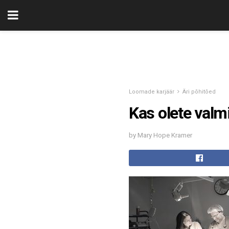
Loomade karjäär
Äri põhitõed
Kas olete valmi
by Mary Hope Kramer