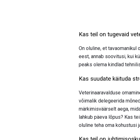
Kas teil on tugevaid ve
On oluline, et tavaomaniku
eest, annab soovitusi, kui k
peaks olema kindlad tehnilis
Kas suudate käituda str
Veterinaaravalduse omamine 
võimalik delegeerida mõned
märkimisväärselt aega, mida
lahkub päeva lõpus? Kas tei
oluline teha oma kohustusi ja 
Kas teil on juhtimisosku