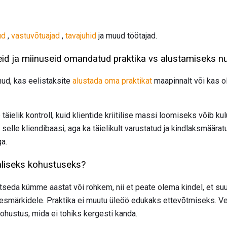
ud
,
vastuvõtuajad
,
tavajuhid
ja muud töötajad.
eid ja miinuseid omandatud praktika vs alustamiseks nul
nud, kas eelistaksite
alustada oma praktikat
maapinnalt või kas 
e täielik kontroll, kuid klientide kriitilise massi loomiseks võib 
 selle kliendibaasi, aga ka täielikult varustatud ja kindlaksmäära
a.
aliseks kohustuseks?
seda kümme aastat või rohkem, nii et peate olema kindel, et suud
esmärkidele. Praktika ei muutu üleöö edukaks ettevõtmiseks. Ve
ohustus, mida ei tohiks kergesti kanda.