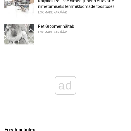
Naljakas Pet Poe nimed: juhend ettevõtte
nimetamiseks lemmikloomade tööstuses
LOOMADE KARJÄÄR
Pet Groomer näitab
LOOMADE KARJÄÄR
ad
Fresh articles