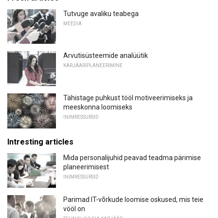
Tutvuge avaliku teabega
MEEDIA
Arvutisüsteemide analüütik
KARJÄÄRIPLANEERIMINE
Tähistage puhkust tööl motiveerimiseks ja
meeskonna loomiseks
INIMRESSURSID
Intresting articles
Mida personalijuhid peavad teadma pärimise
planeerimisest
INIMRESSURSID
Parimad IT-võrkude loomise oskused, mis teie
vööl on