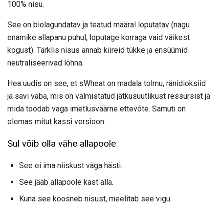
100% nisu.
See on biolagundatav ja teatud määral loputatav (nagu
enamike allapanu puhul, loputage korraga vaid väikest
kogust). Tärklis nisus annab kiireid tükke ja ensüümid
neutraliseerivad lõhna.
Hea uudis on see, et sWheat on madala tolmu, ränidioksiid
ja savi vaba, mis on valmistatud jätkusuutlikust ressursist ja
mida toodab väga imetlusväärne ettevõte. Samuti on
olemas mitut kassi versioon.
Sul võib olla vähe allapoole
See ei ima niiskust väga hästi.
See jääb allapoole kast alla.
Kuna see koosneb nisust, meelitab see vigu.