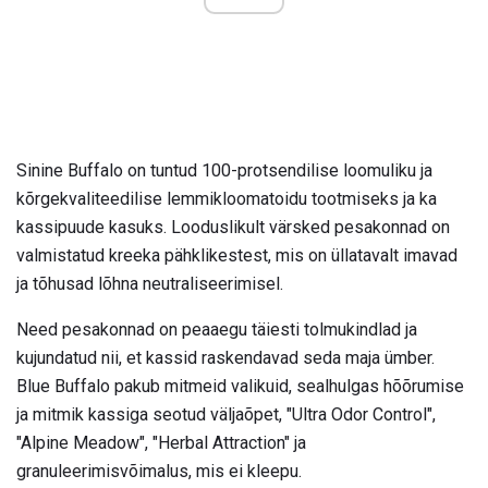
Sinine Buffalo on tuntud 100-protsendilise loomuliku ja
kõrgekvaliteedilise lemmikloomatoidu tootmiseks ja ka
kassipuude kasuks. Looduslikult värsked pesakonnad on
valmistatud kreeka pähklikestest, mis on üllatavalt imavad
ja tõhusad lõhna neutraliseerimisel.
Need pesakonnad on peaaegu täiesti tolmukindlad ja
kujundatud nii, et kassid raskendavad seda maja ümber.
Blue Buffalo pakub mitmeid valikuid, sealhulgas hõõrumise
ja mitmik kassiga seotud väljaõpet, "Ultra Odor Control",
"Alpine Meadow", "Herbal Attraction" ja
granuleerimisvõimalus, mis ei kleepu.