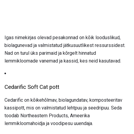
Igas nimekirjas olevad pesakonnad on kõik looduslikud,
biolagunevad ja valmistatud jätkusuutlikest ressurssidest.
Nad on turul üks parimaid ja kõrgelt hinnatud
lemmikloomade vanemad ja kassid, kes neid kasutavad.
Cedarific Soft Cat pott
Cedarific on kõikehõlmav, biolagundatav, komposteeritav
kassipott, mis on valmistatud lehtpuu ja seedripuu. Seda
toodab Northeastern Products, Ameerika
lemmikloomahoidja ja voodipesu uuendaja.