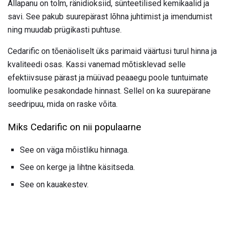
Allapanu on tolm, ränidioksiid, sünteetilised kemikaalid ja
savi. See pakub suurepärast lõhna juhtimist ja imendumist
ning muudab prügikasti puhtuse.
Cedarific on tõenäoliselt üks parimaid väärtusi turul hinna ja
kvaliteedi osas. Kassi vanemad mõtisklevad selle
efektiivsuse pärast ja müüvad peaaegu poole tuntuimate
loomulike pesakondade hinnast. Sellel on ka suurepärane
seedripuu, mida on raske võita.
Miks Cedarific on nii populaarne
See on väga mõistliku hinnaga.
See on kerge ja lihtne käsitseda.
See on kauakestev.