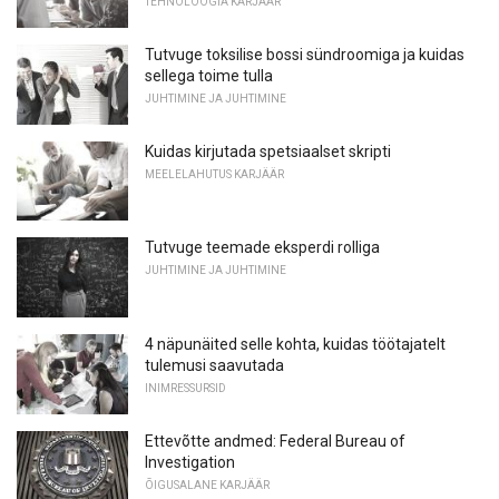
TEHNOLOOGIA KARJÄÄR
Tutvuge toksilise bossi sündroomiga ja kuidas
sellega toime tulla
JUHTIMINE JA JUHTIMINE
Kuidas kirjutada spetsiaalset skripti
MEELELAHUTUS KARJÄÄR
Tutvuge teemade eksperdi rolliga
JUHTIMINE JA JUHTIMINE
4 näpunäited selle kohta, kuidas töötajatelt
tulemusi saavutada
INIMRESSURSID
Ettevõtte andmed: Federal Bureau of
Investigation
ÕIGUSALANE KARJÄÄR