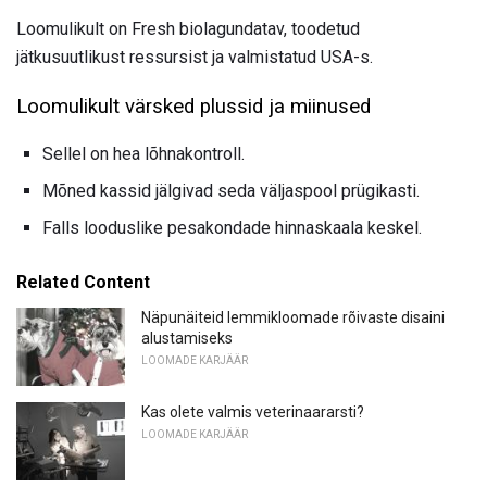
Loomulikult on Fresh biolagundatav, toodetud
jätkusuutlikust ressursist ja valmistatud USA-s.
Loomulikult värsked plussid ja miinused
Sellel on hea lõhnakontroll.
Mõned kassid jälgivad seda väljaspool prügikasti.
Falls looduslike pesakondade hinnaskaala keskel.
Related Content
Näpunäiteid lemmikloomade rõivaste disaini
alustamiseks
LOOMADE KARJÄÄR
Kas olete valmis veterinaararsti?
LOOMADE KARJÄÄR