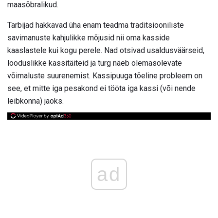
maasõbralikud.
Tarbijad hakkavad üha enam teadma traditsiooniliste
savimanuste kahjulikke mõjusid nii oma kasside
kaaslastele kui kogu perele. Nad otsivad usaldusväärseid,
looduslikke kassitäiteid ja turg näeb olemasolevate
võimaluste suurenemist. Kassipuuga tõeline probleem on
see, et mitte iga pesakond ei tööta iga kassi (või nende
leibkonna) jaoks.
ad