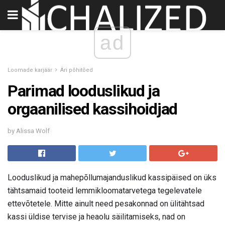
ad
Loomade karjäär
Äri põhitõed
Parimad looduslikud ja
orgaanilised kassihoidjad
by Alissa Wolf
Looduslikud ja mahepõllumajanduslikud kassipäised on üks
tähtsamaid tooteid lemmikloomatarvetega tegelevatele
ettevõtetele. Mitte ainult need pesakonnad on ülitähtsad
kassi üldise tervise ja heaolu säilitamiseks, nad on