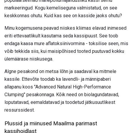
populaarseimad mahepõllumajandusliku kassi semu
markeeringud. Kogu kerneliseguna valmistatud, on see
keskkonnas ohutu. Kuid kas see on kasside jaoks ohutu?
Minu kogemusena peavad niiskes kliimas elavad inimesed
eriti ettevaatlikult kasutama seda kassipuust. See toob
endaga kaasa mure aflatoksiinivormina - toksilise seen, mis
võib tekkida siis, kui maisipõhised tooted puutuvad kokku
ülemäärase niiskusega.
Algne pesakond on metsa lõhn ja saadaval ka mitmele
kassile. Ettevõte toodab ka lavendli- ja männipaberi
allapanu koos "Advanced Natural High-Performance
Clumping" pesakonnaga. Kõik need on biolagundatavad,
loputatavad, eemaldatavad ja toodetud jätkusuutlikest
ressurssidest.
Plussid ja miinused Maailma parimast
kassihoidlast