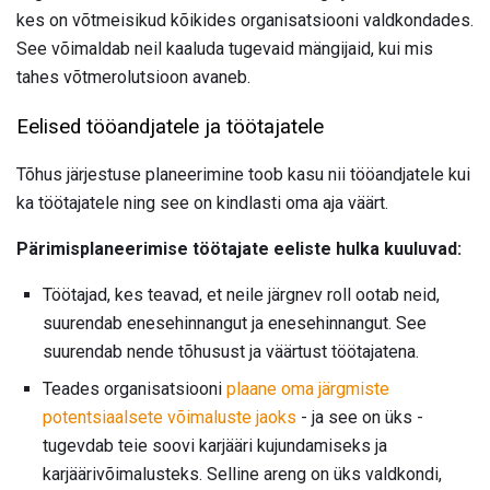
kes on võtmeisikud kõikides organisatsiooni valdkondades.
See võimaldab neil kaaluda tugevaid mängijaid, kui mis
tahes võtmerolutsioon avaneb.
Eelised tööandjatele ja töötajatele
Tõhus järjestuse planeerimine toob kasu nii tööandjatele kui
ka töötajatele ning see on kindlasti oma aja väärt.
Pärimisplaneerimise töötajate eeliste hulka kuuluvad:
Töötajad, kes teavad, et neile järgnev roll ootab neid,
suurendab enesehinnangut ja enesehinnangut. See
suurendab nende tõhusust ja väärtust töötajatena.
Teades organisatsiooni
plaane oma järgmiste
potentsiaalsete võimaluste jaoks
- ja see on üks -
tugevdab teie soovi karjääri kujundamiseks ja
karjäärivõimalusteks. Selline areng on üks valdkondi,