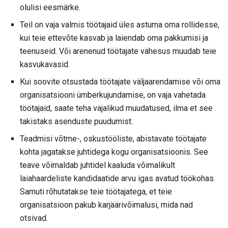
olulisi eesmärke.
Teil on vaja valmis töötajaid üles astuma oma rollidesse,
kui teie ettevõte kasvab ja laiendab oma pakkumisi ja
teenuseid. Või arenenud töötajate vähesus muudab teie
kasvukavasid.
Kui soovite otsustada töötajate väljaarendamise või oma
organisatsiooni ümberkujundamise, on vaja vahetada
töötajaid, saate teha vajalikud muudatused, ilma et see
takistaks asenduste puudumist.
Teadmisi võtme-, oskustööliste, abistavate töötajate
kohta jagatakse juhtidega kogu organisatsioonis. See
teave võimaldab juhtidel kaaluda võimalikult
laiahaardeliste kandidaatide arvu igas avatud töökohas.
Samuti rõhutatakse teie töötajatega, et teie
organisatsioon pakub karjäärivõimalusi, mida nad
otsivad.