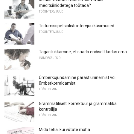
meditsiiniõdetega töötada?
TÖÖINTERVJUUD
Toitumisspetsialisti intervjuu küsimused
TÖÖINTERVJUUD
Tagasilükkamine, et saada endiselt kodus ema
INIMRESSURSID
Ümberkujundamine pärast ühinemist või
ümberkorraldamist
TÖÖOTSIMINE
Grammatiliselt: korrektuur ja grammatika
kontrollija
TÖÖOTSIMINE
Mida teha, kui võtate maha