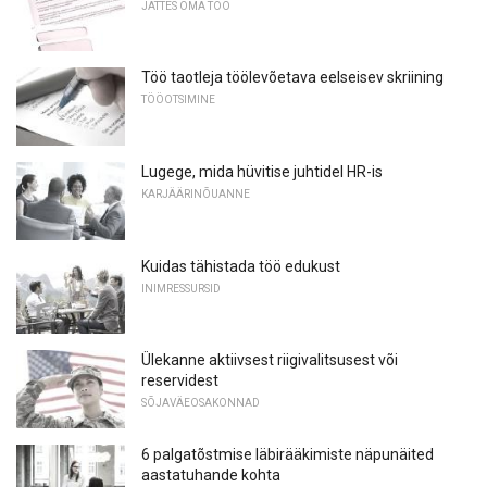
JÄTTES OMA TÖÖ
Töö taotleja töölevõetava eelseisev skriining
TÖÖOTSIMINE
Lugege, mida hüvitise juhtidel HR-is
KARJÄÄRINÕUANNE
Kuidas tähistada töö edukust
INIMRESSURSID
Ülekanne aktiivsest riigivalitsusest või
reservidest
SÕJAVÄEOSAKONNAD
6 palgatõstmise läbirääkimiste näpunäited
aastatuhande kohta