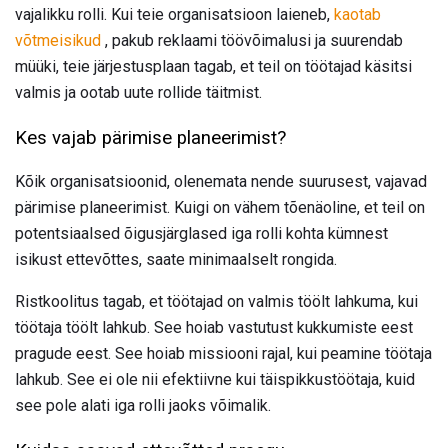
vajalikku rolli. Kui teie organisatsioon laieneb,
kaotab
võtmeisikud
, pakub reklaami töövõimalusi ja suurendab
müüki, teie järjestusplaan tagab, et teil on töötajad käsitsi
valmis ja ootab uute rollide täitmist.
Kes vajab pärimise planeerimist?
Kõik organisatsioonid, olenemata nende suurusest, vajavad
pärimise planeerimist. Kuigi on vähem tõenäoline, et teil on
potentsiaalsed õigusjärglased iga rolli kohta kümnest
isikust ettevõttes, saate minimaalselt rongida.
Ristkoolitus tagab, et töötajad on valmis töölt lahkuma, kui
töötaja töölt lahkub. See hoiab vastutust kukkumiste eest
pragude eest. See hoiab missiooni rajal, kui peamine töötaja
lahkub. See ei ole nii efektiivne kui täispikkustöötaja, kuid
see pole alati iga rolli jaoks võimalik.