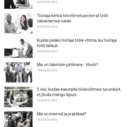
INIMRESSURSID
Töötaja kehva töövõimetuse korral töölt
vabastamise näidis
INIMRESSURSID
Kuidas peaks töötaja tööle võtma, kui töötaja
töölt lahkub
INIMRESSURSID
Mis on talentide juhtimine - tõesti?
INIMRESSURSID
5 viisi, kuidas kasutada töölevõtmise turundust,
et jõuda mängu lõpuni
INIMRESSURSID
Mis on internid ja praktikad?
INIMRESSURSID