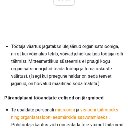
Töötaja väärtus jagatakse ülejäänud organisatsiooniga,
nii et kui võimalus tekib, võivad juhid kaaluda töötaja rolli
täitmist. Mitteametlikus süsteemis ei pruugi kogu
organisatsiooni juhid teada töötaja ja tema oskuste
väärtust. (Isegi kui praegune haldur on seda teavet
jaganud, on hõivatud maailmas seda mäleta.)
Pärandplaani tööandjate eelised on järgmised:
Te usaldate personali
missiooni
ja
visiooni
täitmiseks
ning organisatsiooni eesmärkide saavutamiseks
.
Põhitöötaja kaotus võib õõnestada teie võimet täita neid