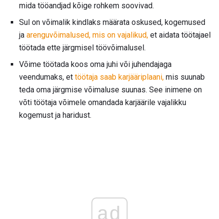
mida tööandjad kõige rohkem soovivad.
Sul on võimalik kindlaks määrata oskused, kogemused
ja
arenguvõimalused, mis on vajalikud,
et aidata töötajael
töötada ette järgmisel töövõimalusel.
Võime töötada koos oma juhi või juhendajaga
veendumaks, et
töötaja saab karjääriplaani,
mis suunab
teda oma järgmise võimaluse suunas. See inimene on
võti töötaja võimele omandada karjäärile vajalikku
kogemust ja haridust.
ad