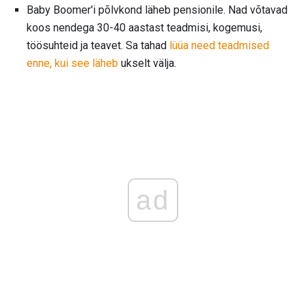
Baby Boomer'i põlvkond läheb pensionile. Nad võtavad
koos nendega 30-40 aastast teadmisi, kogemusi,
töösuhteid ja teavet. Sa tahad
lüüa need teadmised
enne, kui see läheb
ukselt välja.
ad