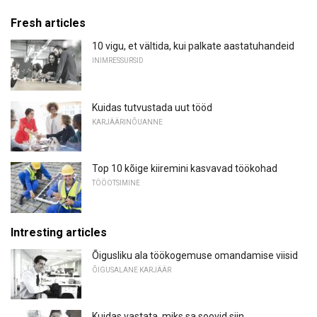
Fresh articles
10 vigu, et vältida, kui palkate aastatuhandeid
INIMRESSURSID
Kuidas tutvustada uut tööd
KARJÄÄRINÕUANNE
Top 10 kõige kiiremini kasvavad töökohad
TÖÖOTSIMINE
Intresting articles
Õigusliku ala töökogemuse omandamise viisid
ÕIGUSALANE KARJÄÄR
Kuidas vastata, miks sa soovid siin