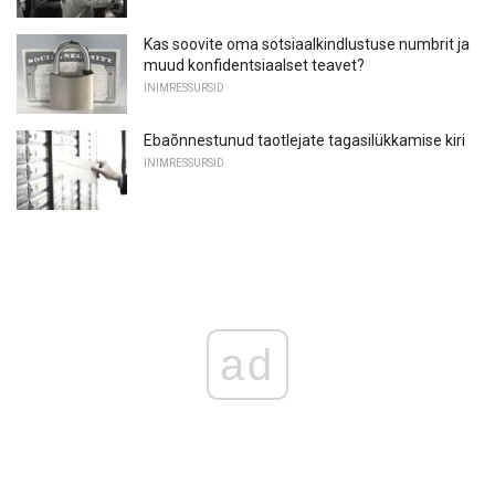
Kas soovite oma sotsiaalkindlustuse numbrit ja
muud konfidentsiaalset teavet?
INIMRESSURSID
Ebaõnnestunud taotlejate tagasilükkamise kiri
INIMRESSURSID
ad