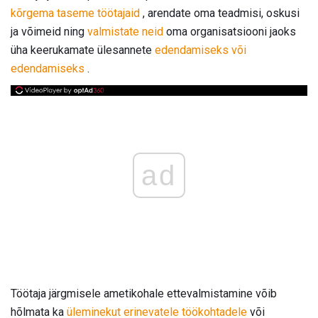
kõrgema taseme töötajaid
, arendate oma teadmisi, oskusi
ja võimeid ning
valmistate neid
oma organisatsiooni jaoks
üha keerukamate ülesannete
edendamiseks või
edendamiseks
.
ad
Töötaja järgmisele ametikohale ettevalmistamine võib
hõlmata ka
üleminekut erinevatele töökohtadele
või