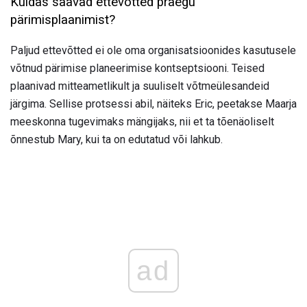
Kuidas saavad ettevõtted praegu
pärimisplaanimist?
Paljud ettevõtted ei ole oma organisatsioonides kasutusele
võtnud pärimise planeerimise kontseptsiooni. Teised
plaanivad mitteametlikult ja suuliselt võtmeülesandeid
järgima. Sellise protsessi abil, näiteks Eric, peetakse Maarja
meeskonna tugevimaks mängijaks, nii et ta tõenäoliselt
õnnestub Mary, kui ta on edutatud või lahkub.
ad