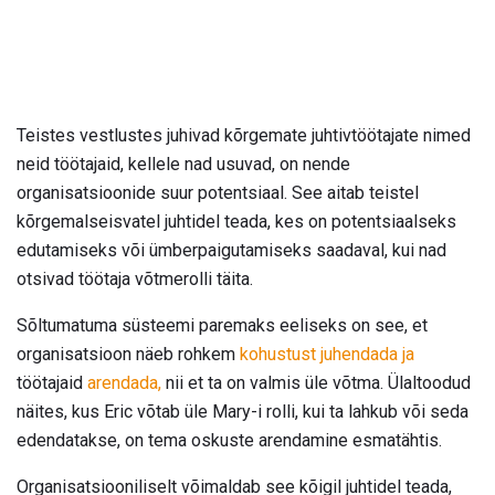
Teistes vestlustes juhivad kõrgemate juhtivtöötajate nimed
neid töötajaid, kellele nad usuvad, on nende
organisatsioonide suur potentsiaal. See aitab teistel
kõrgemalseisvatel juhtidel teada, kes on potentsiaalseks
edutamiseks või ümberpaigutamiseks saadaval, kui nad
otsivad töötaja võtmerolli täita.
Sõltumatuma süsteemi paremaks eeliseks on see, et
organisatsioon näeb rohkem
kohustust juhendada ja
töötajaid
arendada,
nii et ta on valmis üle võtma. Ülaltoodud
näites, kus Eric võtab üle Mary-i rolli, kui ta lahkub või seda
edendatakse, on tema oskuste arendamine esmatähtis.
Organisatsiooniliselt võimaldab see kõigil juhtidel teada,