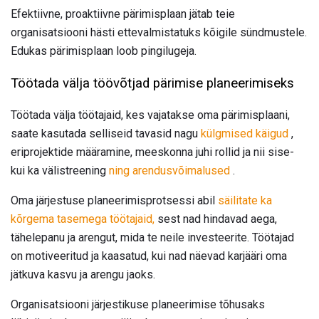
Efektiivne, proaktiivne pärimisplaan jätab teie
organisatsiooni hästi ettevalmistatuks kõigile sündmustele.
Edukas pärimisplaan loob pingilugeja.
Töötada välja töövõtjad pärimise planeerimiseks
Töötada välja töötajaid, kes vajatakse oma pärimisplaani,
saate kasutada selliseid tavasid nagu
külgmised käigud
,
eriprojektide määramine, meeskonna juhi rollid ja nii sise-
kui ka välistreening
ning arendusvõimalused
.
Oma järjestuse planeerimisprotsessi abil
säilitate ka
kõrgema tasemega töötajaid,
sest nad hindavad aega,
tähelepanu ja arengut, mida te neile investeerite. Töötajad
on motiveeritud ja kaasatud, kui nad näevad karjääri oma
jätkuva kasvu ja arengu jaoks.
Organisatsiooni järjestikuse planeerimise tõhusaks