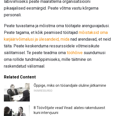
läbiviimiseks peate määratlema organisatsiooni
pikaajalised eesmärgid. Peate võtma vastu kõrgema
personali.
Peate tuvastama ja mõistma oma töötajate arenguvajadusi.
Peate tagama, et kõik peamised töötajad
mõistaksid oma
karjäärivõimalusi ja ülesandeid, mida
nad arendavad, et neid
täita. Peate keskenduma ressurssidele võtmeisikute
säilitamisel. Te peate teadma oma
tööhõive
suundumusi
oma rollide tundmaõppimiseks, mille täitmine on
raskendatud välismaal.
Related Content
Õppige, miks on tööandjale oluline jätkamine
INIMRESSURSID
8 Töövõtjate vead Vead: alates rakendusest
kuni intervjuuni