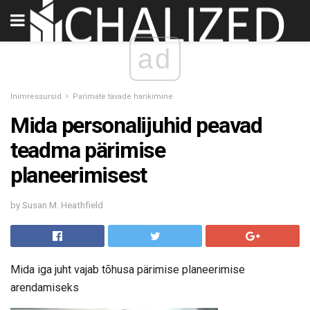
ad
Inimressursid
Parimate tavade hankimine
Mida personalijuhid peavad
teadma pärimise
planeerimisest
by Susan M. Heathfield
Mida iga juht vajab tõhusa pärimise planeerimise
arendamiseks