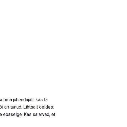
a oma juhendajalt, kas ta
õi ärritunud. Lihtsalt öeldes:
e ebaselge. Kas sa arvad, et