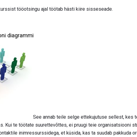
kurssist tööotsingu ajal töötab hästi kiire sisseseade.
oni diagrammi
See annab teile selge ettekujutuse sellest, kes tei
. Kui te töötate suurettevõttes, ei pruugi teie organisatsiooni st
ntaktile inimressurssidega, et küsida, kas ta suudab pakkuda or