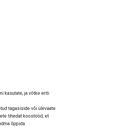
 kasutate, ja võtke eriti
tud tagasiside või ülevaate
eete tihedat koostööd, et
undma õppida.