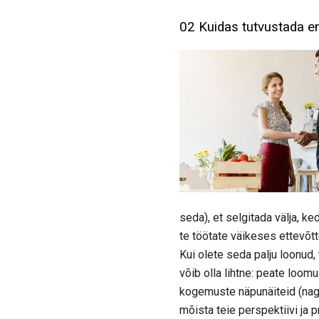
02 Kuidas tutvustada e
seda), et selgitada välja, ke
te töötate väikeses ettevõtt
Kui olete seda palju loonud, 
võib olla lihtne: peate loomu
kogemuste näpunäiteid (nagu 
mõista teie perspektiivi ja 