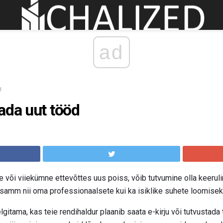
ad
d
ada uut tööd
 või viiekümne ettevõttes uus poiss, võib tutvumine olla keerulin
 samm nii oma professionaalsete kui ka isiklike suhete loomise
lgitama, kas teie rendihaldur plaanib saata e-kirju või tutvustad