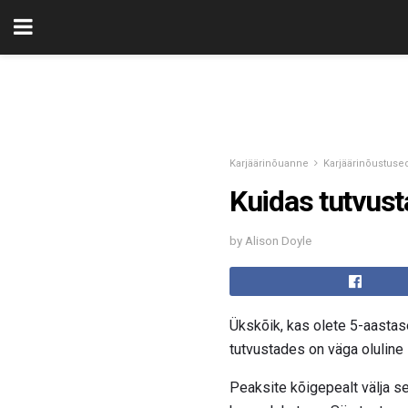
Karjäärinõuanne
Karjäärinõustuse
Kuidas tutvust
by Alison Doyle
Ükskõik, kas olete 5-aastase
tutvustades on väga oluline
Peaksite kõigepealt välja se