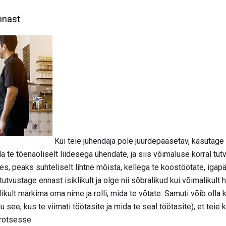
nnast
Kui teie juhendaja pole juurdepääsetav, kasutage
da te tõenäoliselt liidesega ühendate, ja siis võimaluse korral tut
es, peaks suhteliselt lihtne mõista, kellega te koostöötate, igap
tutvustage ennast isiklikult ja olge nii sõbralikud kui võimalikult
likult märkima oma nime ja rolli, mida te võtate. Samuti võib olla
see, kus te viimati töötasite ja mida te seal töötasite), et teie
protsesse.