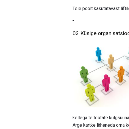
Teie poolt kasutatavast lifti
03 Küsige organisatsio
kellega te töötate külgsuunas
Ärge kartke läheneda oma ko