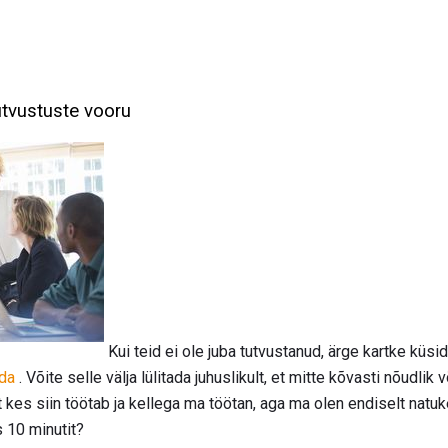
utvustuste vooru
Kui teid ei ole juba tutvustanud, ärge kartke küsid
ada
. Võite selle välja lülitada juhuslikult, et mitte kõvasti nõudlik v
kes siin töötab ja kellega ma töötan, aga ma olen endiselt natuk
 10 minutit?