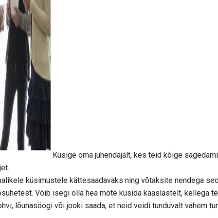
Küsige oma juhendajalt, kes teid kõige sagedamini
et.
malikele küsimustele kättesaadavaks ning võtaksite nendega seo
öösuhetest. Võib isegi olla hea mõte küsida kaaslastelt, kellega t
hvi, lõunasöögi või jooki saada, et neid veidi tunduvalt vähem t