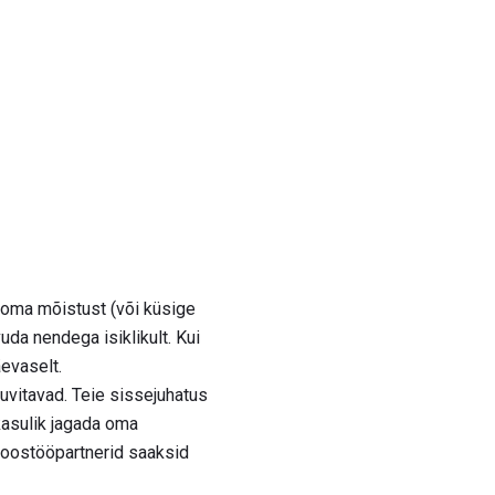
 oma mõistust (või küsige
vuda nendega isiklikult. Kui
äevaselt.
 huvitavad. Teie sissejuhatus
 kasulik jagada oma
 koostööpartnerid saaksid