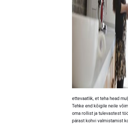
ad
ettevaatlik, et teha head mulj
Tehke end kõigile neile või
oma rollist ja tulevastest t
pärast kohvi valmistamist ko