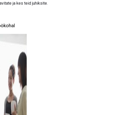
vitate ja kes teid juhiksite.
öökohal