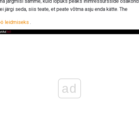
ma järgmisi samme, kuid lõpuks peaks inimressursside osakond 
 ei järgi seda, siis teate, et peate võtma asju enda kätte. The
öö leidmiseks
.
ad