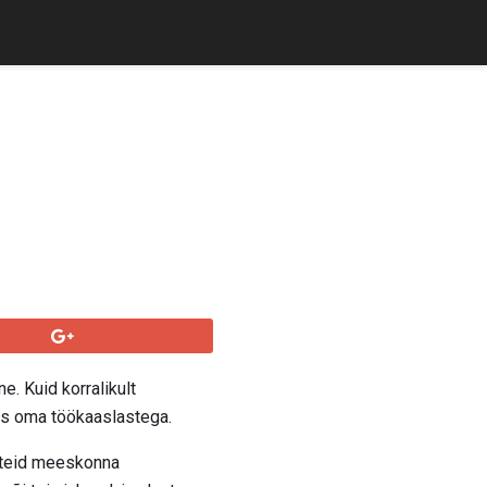
e. Kuid korralikult
ks oma töökaaslastega.
a teid meeskonna