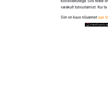
koosolekutega. Siis teate o
varakult tutvustamist. Kui ta
Siin on kuus nõuannet
uue t