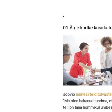
01 Ärge kartke küsida t
soovib
inimesi teid tutvust
"Ma olen hakanud tundma, et 
teil on täna hommikul umbes