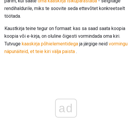
parim, kui saate
oma kaaskirja isikupärastada
- selgitage
rendihaldurile, miks te soovite seda ettevõtet konkreetselt
töötada.
Kaustkirja teine ​​tegur on formaat: kas sa saad saata koopia
koopia või e-kirja, on oluline õigesti vormindada oma kiri.
Tutvuge
kaaskirja põhielementidega
ja järgige neid
vormingu
näpunäiteid, et teie kiri välja paista
.
ad