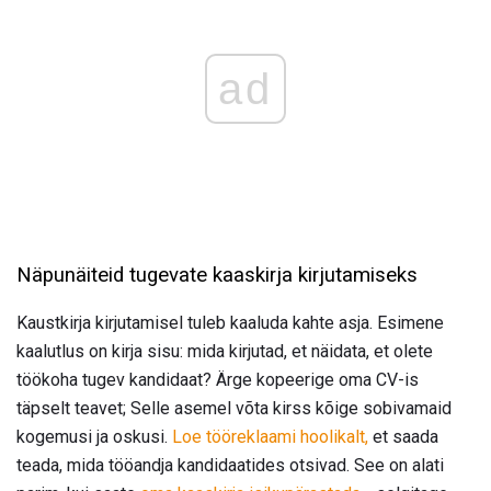
ad
Näpunäiteid tugevate kaaskirja kirjutamiseks
Kaustkirja kirjutamisel tuleb kaaluda kahte asja. Esimene
kaalutlus on kirja sisu: mida kirjutad, et näidata, et olete
töökoha tugev kandidaat? Ärge kopeerige oma CV-is
täpselt teavet; Selle asemel võta kirss kõige sobivamaid
kogemusi ja oskusi.
Loe tööreklaami hoolikalt,
et saada
teada, mida tööandja kandidaatides otsivad. See on alati