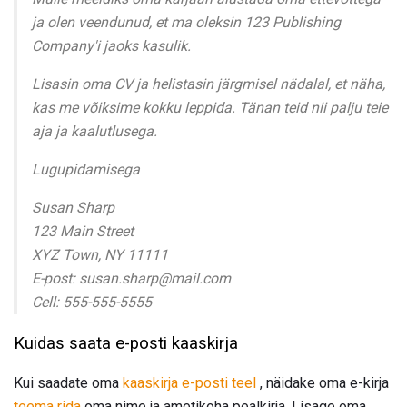
ja olen veendunud, et ma oleksin 123 Publishing
Company'i jaoks kasulik.
Lisasin oma CV ja helistasin järgmisel nädalal, et näha,
kas me võiksime kokku leppida. Tänan teid nii palju teie
aja ja kaalutlusega.
Lugupidamisega
Susan Sharp
123 Main Street
XYZ Town, NY 11111
E-post: susan.sharp@mail.com
Cell: 555-555-5555
Kuidas saata e-posti kaaskirja
Kui saadate oma
kaaskirja e-posti teel
, näidake oma e-kirja
teema rida
oma nime ja ametikoha pealkirja. Lisage oma