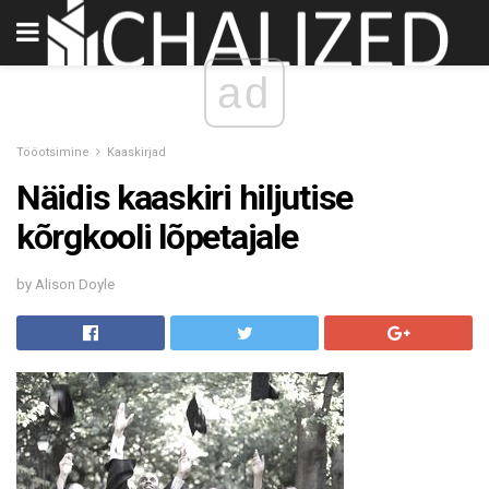
ad
Tööotsimine
Kaaskirjad
Näidis kaaskiri hiljutise
kõrgkooli lõpetajale
by Alison Doyle