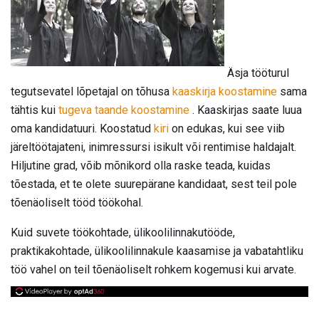
Äsja tööturul
tegutsevatel lõpetajal on tõhusa
kaaskirja koostamine
sama
tähtis kui
tugeva taande koostamine
. Kaaskirjas saate luua
oma kandidatuuri. Koostatud
kiri
on edukas, kui see viib
järeltöötajateni, inimressursi isikult või rentimise haldajalt.
Hiljutine grad, võib mõnikord olla raske teada, kuidas
tõestada, et te olete suurepärane kandidaat, sest teil pole
tõenäoliselt tööd töökohal.
Kuid suvete töökohtade, ülikoolilinnakutööde,
praktikakohtade, ülikoolilinnakule kaasamise ja vabatahtliku
töö vahel on teil tõenäoliselt rohkem kogemusi kui arvate.