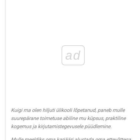
ad
Kuigi ma olen hiljuti ülikooli lõpetanud, paneb mulle
suurepärane toimetuse abiline mu küpsus, praktiline
kogemus ja kirjutamistegevusele püüdlemine.
Mulle meeldiks oma karjääri alustada oma ettevõttega