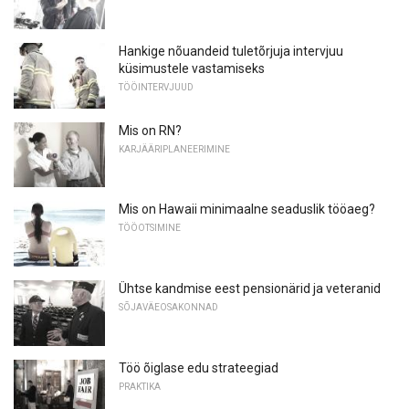
Hankige nõuandeid tuletõrjuja intervjuu
küsimustele vastamiseks
TÖÖINTERVJUUD
Mis on RN?
KARJÄÄRIPLANEERIMINE
Mis on Hawaii minimaalne seaduslik tööaeg?
TÖÖOTSIMINE
Ühtse kandmise eest pensionärid ja veteranid
SÕJAVÄEOSAKONNAD
Töö õiglase edu strateegiad
PRAKTIKA