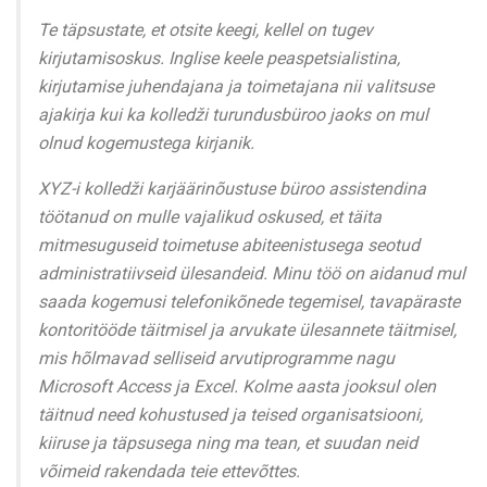
Te täpsustate, et otsite keegi, kellel on tugev
kirjutamisoskus. Inglise keele peaspetsialistina,
kirjutamise juhendajana ja toimetajana nii valitsuse
ajakirja kui ka kolledži turundusbüroo jaoks on mul
olnud kogemustega kirjanik.
XYZ-i kolledži karjäärinõustuse büroo assistendina
töötanud on mulle vajalikud oskused, et täita
mitmesuguseid toimetuse abiteenistusega seotud
administratiivseid ülesandeid. Minu töö on aidanud mul
saada kogemusi telefonikõnede tegemisel, tavapäraste
kontoritööde täitmisel ja arvukate ülesannete täitmisel,
mis hõlmavad selliseid arvutiprogramme nagu
Microsoft Access ja Excel. Kolme aasta jooksul olen
täitnud need kohustused ja teised organisatsiooni,
kiiruse ja täpsusega ning ma tean, et suudan neid
võimeid rakendada teie ettevõttes.