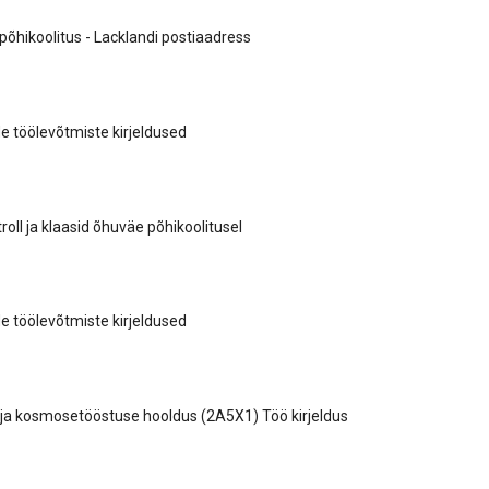
õhikoolitus - Lacklandi postiaadress
 töölevõtmiste kirjeldused
oll ja klaasid õhuväe põhikoolitusel
 töölevõtmiste kirjeldused
ja kosmosetööstuse hooldus (2A5X1) Töö kirjeldus