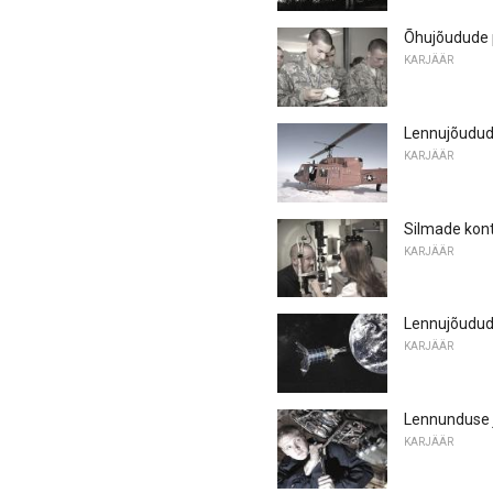
Õhujõudude p
KARJÄÄR
Lennujõudude
KARJÄÄR
Silmade kontr
KARJÄÄR
Lennujõudude
KARJÄÄR
Lennunduse 
KARJÄÄR