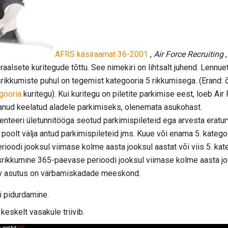
AFRS käsiraamat 36-2001
,
Air Force Recruiting
,
aalsete kuritegude tõttu. See nimekiri on lihtsalt juhend. Lennuet
usrikkumiste puhul on tegemist kategooria 5 rikkumisega. (Erand:
egooria
kuritegu). Kui kuritegu on piletite parkimise eest, loeb Air F
tanud keelatud aladele parkimiseks, olenemata asukohast.
nteeri ületunnitööga seotud parkimispileteid ega arvesta eratur
i poolt välja antud parkimispileteid jms. Kuue või enama 5. kateg
oodi jooksul viimase kolme aasta jooksul aastat või viis 5. kate
usrikkumine 365-päevase perioodi jooksul viimase kolme aasta joo
v asutus on värbamiskadade meeskond.
i pidurdamine.
keskelt vasakule triivib.