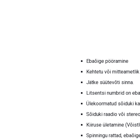
Ebaõige pööramine
Kehtetu või mitteametlik
Jätke süütevõti sinna.
Litsentsi numbrid on ebaõ
Ülekoormatud sõiduki ka
Sõiduki raadio või stereo
Kiiruse ületamine (Võistl
Spinningu rattad, ebaõig