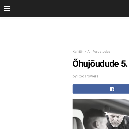
Karjäär
Air Force Jobs
Õhujõudude 5. 
by Rod Powers