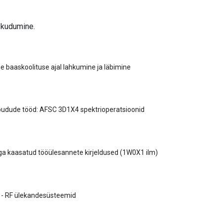
 kudumine.
 baaskoolituse ajal lahkumine ja läbimine
õudude tööd: AFSC 3D1X4 spektrioperatsioonid
a kaasatud tööülesannete kirjeldused (1W0X1 ilm)
- RF ülekandesüsteemid