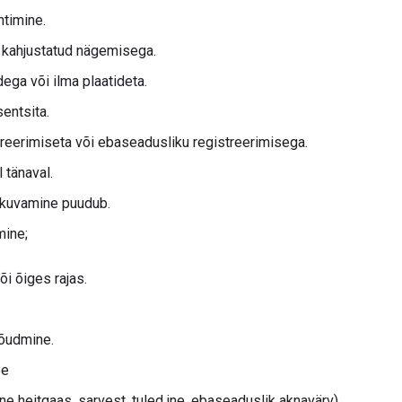
htimine.
i kahjustatud nägemisega.
ega või ilma plaatideta.
sentsita.
treerimiseta või ebaseadusliku registreerimisega.
 tänaval.
 kuvamine puudub.
mine;
i õiges rajas.
jõudmine.
ee
ne heitgaas, sarvest, tuled jne, ebaseaduslik aknavärv).