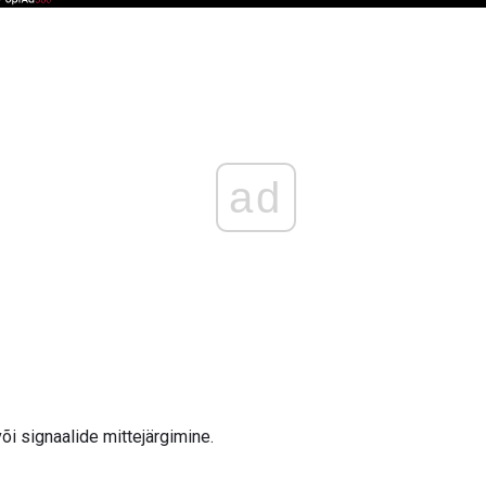
ad
õi signaalide mittejärgimine.