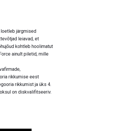
 loetleb järgmised
tevõtjad leiavad, et
 õhujõud kohtleb hoolimatut
orce ainult piletid, mille
vafirmade,
ooria rikkumise eest
gooria rikkumist ja üks 4.
ksul on diskvalifitseeriv.