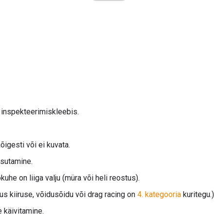
 inspekteerimiskleebis.
igesti või ei kuvata.
sutamine.
kuhe on liiga valju (müra või heli reostus).
us kiiruse, võidusõidu või drag racing on
4. kategooria
kuritegu.)
e käivitamine.