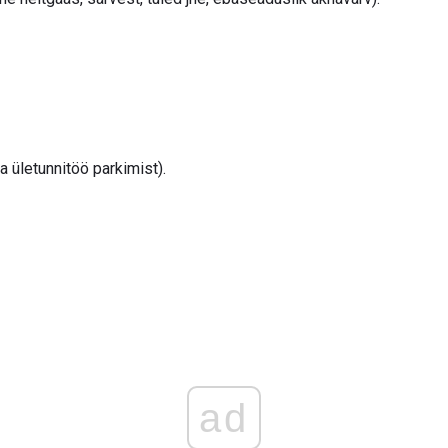
a ületunnitöö parkimist).
ad