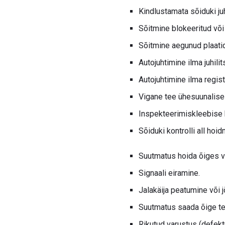
Kindlustamata sõiduki ju
Sõitmine blokeeritud võ
Sõitmine aegunud plaatid
Autojuhtimine ilma juhilit
Autojuhtimine ilma regis
Vigane tee ühesuunalisel
Inspekteerimiskleebise
Sõiduki kontrolli all hoid
Suutmatus hoida õiges võ
Signaali eiramine.
Jalakäija peatumine või 
Suutmatus saada õige t
Rikutud varustus (defekt