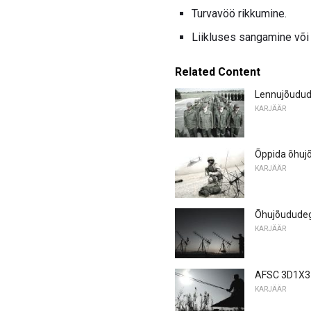
Turvavöö rikkumine.
Liikluses sangamine või
Related Content
Lennujõudude
KARJÄÄR
Õppida õhuj
KARJÄÄR
Õhujõududeg
KARJÄÄR
AFSC 3D1X3 
KARJÄÄR