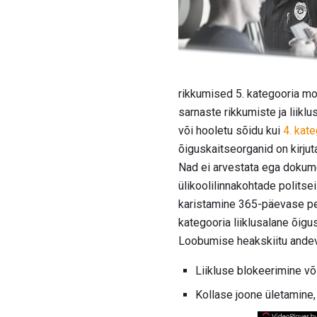
rikkumised 5. kategooria mor
sarnaste rikkumiste ja liikl
või hooletu sõidu kui
4. kat
õiguskaitseorganid on kirju
Nad ei arvestata ega dokume
ülikoolilinnakohtade politse
karistamine 365-päevase peri
kategooria liiklusalane õig
Loobumise heakskiitu ande
Liikluse blokeerimine võ
Kollase joone ületamine, 