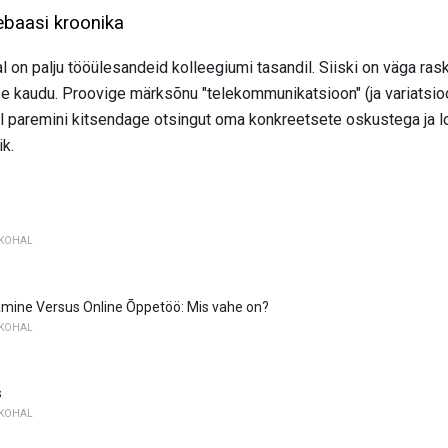
baasi kroonika
jal on palju tööülesandeid kolleegiumi tasandil. Siiski on väga r
e kaudu. Proovige märksõnu "telekommunikatsioon" (ja variatsio
el paremini kitsendage otsingut oma konkreetsete oskustega ja loe
k.
ÖKOHAL
mine Versus Online Õppetöö: Mis vahe on?
ÖKOHAL
s
ÖKOHAL