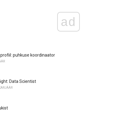
ad
profiil: puhkuse koordinaator
ÄÄR
ight: Data Scientist
KARJÄÄR
ukist