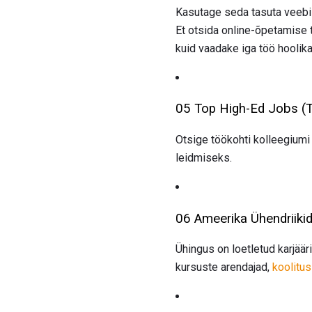
Kasutage seda tasuta veebisa
Et otsida online-õpetamise 
kuid vaadake iga töö hoolikal
05 Top High-Ed Jobs (
Otsige töökohti kolleegium
leidmiseks.
06 Ameerika Ühendriiki
Ühingus on loetletud karjää
kursuste arendajad,
koolitu