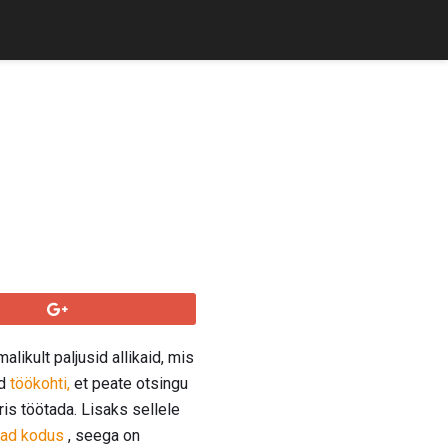
likult paljusid allikaid, mis
id
töökohti,
et peate otsingu
s töötada. Lisaks sellele
vad kodus
, seega on