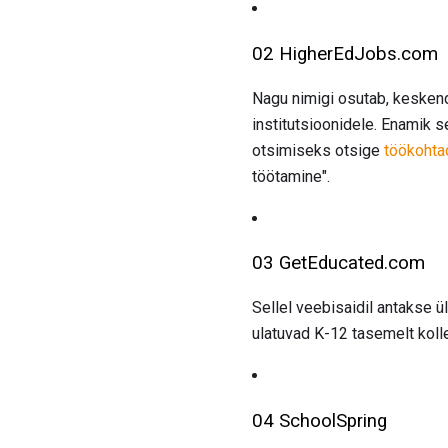
02 HigherEdJobs.com
Nagu nimigi osutab, keskend
institutsioonidele. Enamik 
otsimiseks otsige
töökohta
töötamine".
03 GetEducated.com
Sellel veebisaidil antakse 
ulatuvad K-12 tasemelt kolle
04 SchoolSpring