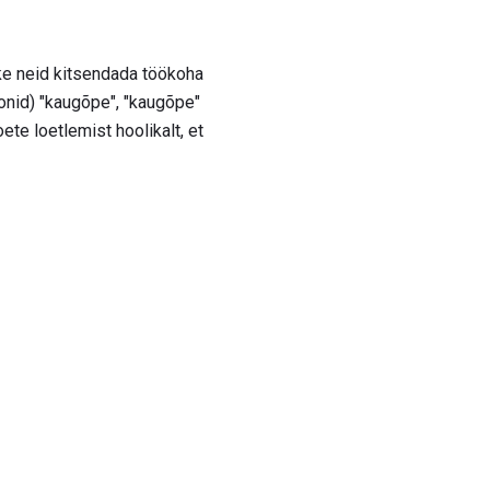
aske neid kitsendada töökoha
onid) "kaugõpe", "kaugõpe"
te loetlemist hoolikalt, et