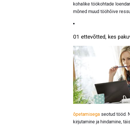
kohalike töökohtade loenda
mõned muud tööhõive ressur
01 ettevõtted, kes paku
õpetamisega
seotud tööd.
kirjutamine ja hindamine, tä