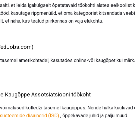
iti, et leida igakülgselt õpetatavaid töökohti alates eelkoolist
tööd, kasutage rippmenüüd, et oma kategooriat kitsendada veebi
t, et näha, kas teatud piirkonnas on vaja elukohta.
TedJobs.com)
i tasemel ametikohtadel, kasutades online-või kaugõpet kui mär
de Kaugõppe Assotsiatsiooni töökoht
rivõimalused kolledži tasemel kaugõppes. Nende hulka kuuluvad õ
ssüsteemide disainerid (ISD)
, õppekavade juhid ja palju muud.