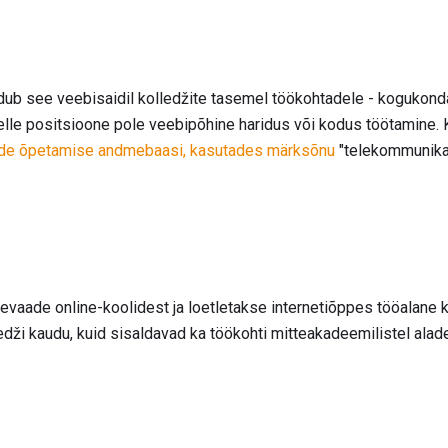
ub see veebisaidil kolledžite tasemel töökohtadele - kogukonda
selle positsioone pole veebipõhine haridus või kodus töötamine.
de õpetamise andmebaasi, kasutades märksõnu
"telekommunikat
ülevaade online-koolidest ja loetletakse internetiõppes tööalan
dži kaudu, kuid sisaldavad ka töökohti mitteakadeemilistel alade