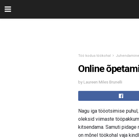
Töö kodus töökohal
Juhendamine 
Online õpetam
by Laureen Miles Brunelli
Nagu iga tööotsimise puhul, 
oleksid viimaste tööpakkumi
kitsendama. Samuti pidage 
on mõnel töökohal vaja kindla