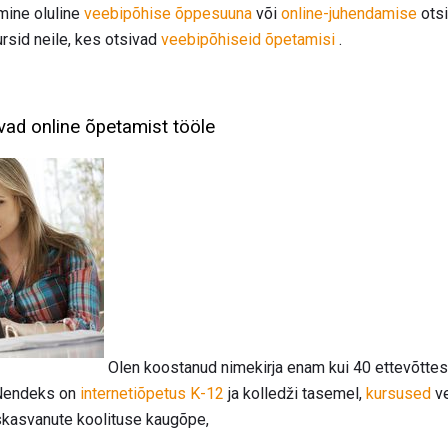
mine oluline
veebipõhise õppesuuna
või
online-juhendamise
otsi
sid neile, kes otsivad
veebipõhiseid õpetamisi
.
vad online õpetamist tööle
Olen koostanud nimekirja enam kui 40 ettevõtte
 Nendeks on
internetiõpetus
K-12
ja kolledži tasemel,
kursused
ve
iskasvanute koolituse kaugõpe,