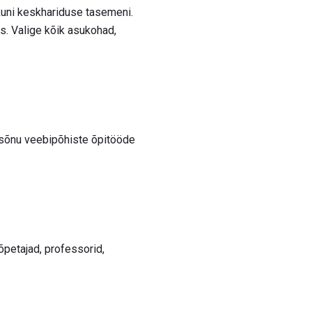
 kuni keskhariduse tasemeni.
s. Valige kõik asukohad,
ksõnu veebipõhiste õpitööde
petajad, professorid,