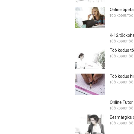
Online õpet
TÖÖ KODUS TÖ
K-12 töökoh
TÖÖ KODUS TÖ
Töö kodus tö
TÖÖ KODUS TÖ
Töö kodus hi
TÖÖ KODUS TÖ
Online Tutor
TÖÖ KODUS TÖ
Eesmärgiks 
TÖÖ KODUS TÖ