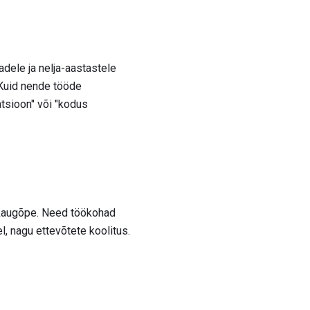
dele ja nelja-aastastele
 Kuid nende tööde
sioon" või "kodus
e kaugõpe. Need töökohad
l, nagu ettevõtete koolitus.