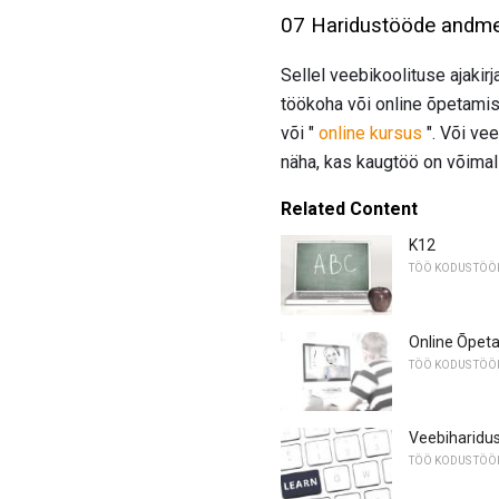
07 Haridustööde andme
Sellel veebikoolituse ajakir
töökoha või online õpetamis
või "
online kursus
". Või ve
näha, kas kaugtöö on võimali
Related Content
K12
TÖÖ KODUS TÖ
Online Õpeta
TÖÖ KODUS TÖ
Veebiharidu
TÖÖ KODUS TÖ