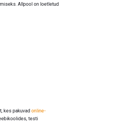
miseks. Allpool on loetletud
st, kes pakuvad
online-
ebikoolides, testi