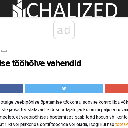
ad
töökohti
ise tööhõive vahendid
otsige veebipõhise õpetamise töökohta, soovite kontrollida võima
ste jaoks teostatavad. Sidusõpetajate jaoks on nii palju erineva
meeles, et veebipõhises õpetamises saab tööd kodus või kontori
t riiki või piirkonda sertifitseerida või elada, isegi kui nad
tööta