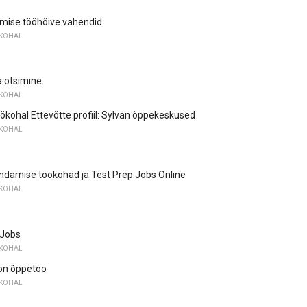
amise tööhõive vahendid
ÖKOHAL
a otsimine
ÖKOHAL
ökohal Ettevõtte profiil: Sylvan õppekeskused
ÖKOHAL
ndamise töökohad ja Test Prep Jobs Online
ÖKOHAL
 Jobs
ÖKOHAL
on õppetöö
ÖKOHAL