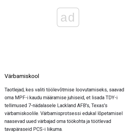
ad
Värbamiskool
Taotlejad, kes valiti töölevõtmise loovutamiseks, saavad
oma MPF-i kaudu määramise juhiseid, et lisada TDY-i
tellimused 7-nädalasele Lackland AFB's, Texas's
värbamiskoolile. Värbamisprotsessi edukal lõpetamisel
naasevad uued värbajad oma töökohta ja töötlevad
tavapäraseid PCS-i liikuma.