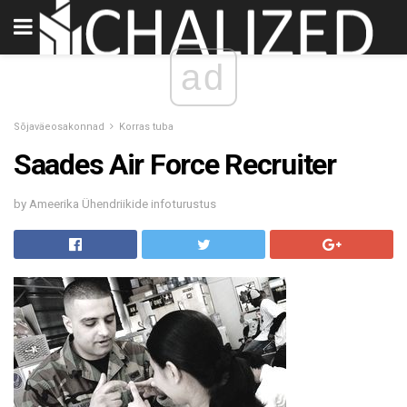
ad
Sõjaväeosakonnad
Korras tuba
Saades Air Force Recruiter
by Ameerika Ühendriikide infoturustus