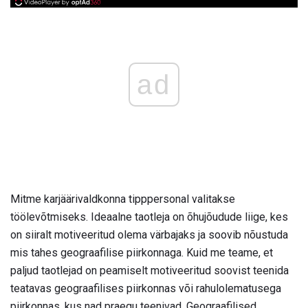
ad
Mitme karjäärivaldkonna tipppersonal valitakse
töölevõtmiseks. Ideaalne taotleja on õhujõudude liige, kes
on siiralt motiveeritud olema värbajaks ja soovib nõustuda
mis tahes geograafilise piirkonnaga. Kuid me teame, et
paljud taotlejad on peamiselt motiveeritud soovist teenida
teatavas geograafilises piirkonnas või rahulolematusega
piirkonnas, kus nad praegu teenivad. Geograafilised