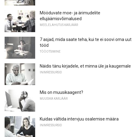
Mööduvate moe- ja ärimudelite
ellujäämisvõimalused
MEELELAHUTUS KARJÄÄR
7 asjad, mida saate teha, kui te ei soovi oma uut
tööd
TÖÖOTSIMINE
Näidis tänu kirjadele, et minna üle ja kaugemale
INIMRESSURSID
Mis on muusikaagent?
MUUSIKA KARJÄÄR
Kuidas vältida intervjuu osalemise määra
INIMRESSURSID