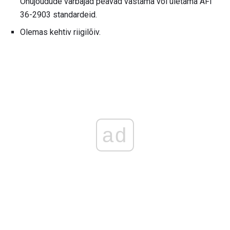
Õhujõudude värbajad peavad vastama või ületama AFI
36-2903 standardeid.
Olemas kehtiv riigilõiv.
ad