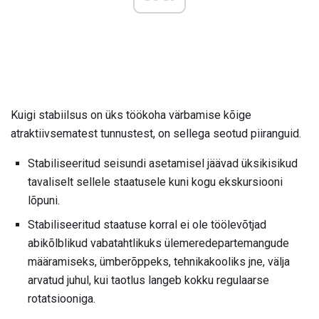
Kuigi stabiilsus on üks töökoha värbamise kõige
atraktiivsematest tunnustest, on sellega seotud piiranguid.
Stabiliseeritud seisundi asetamisel jäävad üksikisikud
tavaliselt sellele staatusele kuni kogu ekskursiooni
lõpuni.
Stabiliseeritud staatuse korral ei ole töölevõtjad
abikõlblikud vabatahtlikuks ülemeredepartemangude
määramiseks, ümberõppeks, tehnikakooliks jne, välja
arvatud juhul, kui taotlus langeb kokku regulaarse
rotatsiooniga.