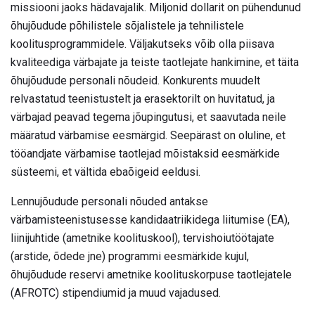
missiooni jaoks hädavajalik. Miljonid dollarit on pühendunud
õhujõudude põhilistele sõjalistele ja tehnilistele
koolitusprogrammidele. Väljakutseks võib olla piisava
kvaliteediga värbajate ja teiste taotlejate hankimine, et täita
õhujõudude personali nõudeid. Konkurents muudelt
relvastatud teenistustelt ja erasektorilt on huvitatud, ja
värbajad peavad tegema jõupingutusi, et saavutada neile
määratud värbamise eesmärgid. Seepärast on oluline, et
tööandjate värbamise taotlejad mõistaksid eesmärkide
süsteemi, et vältida ebaõigeid eeldusi.
Lennujõudude personali nõuded antakse
värbamisteenistusesse kandidaatriikidega liitumise (EA),
liinijuhtide (ametnike koolituskool), tervishoiutöötajate
(arstide, õdede jne) programmi eesmärkide kujul,
õhujõudude reservi ametnike koolituskorpuse taotlejatele
(AFROTC) stipendiumid ja muud vajadused.