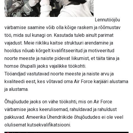
Lennutööjõu
värbamise saamine võib olla kõige raskem ja rõõmustav
töö, mida sul kunagi on. Kasutada tuleb ainult parimat
vajadust. Meie riikliku kaitse struktuuri arendamine ja
hooldus nõuab kõrgelt kvalifitseeritud ja motiveeritud
noorte meeste ja naiste pidevat liikumist, et täita täna ja
homse õhupalli jaoks vajalikke töökohti.
Tööandjad vastutavad noorte meeste ja naiste arvu ja
kvaliteedi eest, kes võtavad oma Air Force karjääri alustama
ja alustama.
Õhujõudude jaoks on vähe töökohti, mis on Air Force
värbamise jaoks keerulisemad, rahuldavad ja rahuldust
pakkuvad. Ameerika Ühendriikide õhujõududes ei ole veel
olulisemat kutsekvalifikatsiooni.