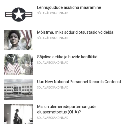
Lennujõudude asukoha määramine
SÕJAVÄEOSAKONNAD
Mõistma, miks sõdurid otsustasid võidelda
SÕJAVÄEOSAKONNAD
Sõjaline eetika ja huvide konfliktid
SÕJAVÄEOSAKONNAD
Uuri New National Personnel Records Centerist
SÕJAVÄEOSAKONNAD
Mis on ülemeredepartemangude
eluasemetoetus (OHA)?
SÕJAVÄEOSAKONNAD