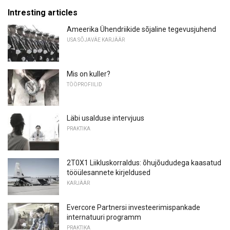
Intresting articles
Ameerika Ühendriikide sõjaline tegevusjuhend
USA SÕJAVÄE KARJÄÄR
Mis on kuller?
TÖÖPROFIILID
Läbi usalduse intervjuus
PRAKTIKA
2T0X1 Liikluskorraldus: õhujõududega kaasatud
tööülesannete kirjeldused
KARJÄÄR
Evercore Partnersi investeerimispankade
internatuuri programm
PRAKTIKA