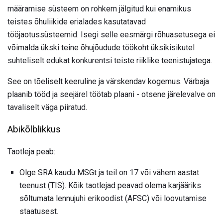
määramise süsteem on rohkem jälgitud kui enamikus
teistes õhuliikide erialades kasutatavad
tööjaotussüsteemid. Isegi selle eesmärgi rõhuasetusega ei
võimalda ükski teine ​​õhujõudude töökoht üksikisikutel
suhteliselt edukat konkurentsi teiste riiklike teenistujatega.
See on tõeliselt keeruline ja värskendav kogemus. Värbaja
plaanib tööd ja seejärel töötab plaani - otsene järelevalve on
tavaliselt väga piiratud.
Abikõlblikkus
Taotleja peab:
Olge SRA kaudu MSGt ja teil on 17 või vähem aastat
teenust (TIS). Kõik taotlejad peavad olema karjääriks
sõltumata lennujuhi erikoodist (AFSC) või loovutamise
staatusest.