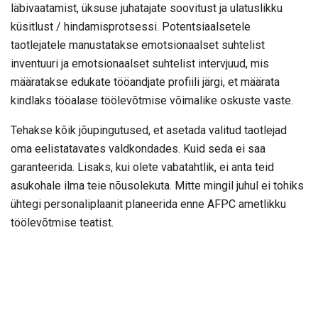
läbivaatamist, üksuse juhatajate soovitust ja ulatuslikku
küsitlust / hindamisprotsessi. Potentsiaalsetele
taotlejatele manustatakse emotsionaalset suhtelist
inventuuri ja emotsionaalset suhtelist intervjuud, mis
määratakse edukate tööandjate profiili järgi, et määrata
kindlaks tööalase töölevõtmise võimalike oskuste vaste.
Tehakse kõik jõupingutused, et asetada valitud taotlejad
oma eelistatavates valdkondades. Kuid seda ei saa
garanteerida. Lisaks, kui olete vabatahtlik, ei anta teid
asukohale ilma teie nõusolekuta. Mitte mingil juhul ei tohiks
ühtegi personaliplaanit planeerida enne AFPC ametlikku
töölevõtmise teatist.