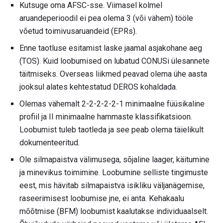
Kutsuge oma AFSC-sse. Viimasel kolmel
aruandeperioodil ei pea olema 3 (või vähem) tööle
võetud toimivusaruandeid (EPRs).
Enne taotluse esitamist laske jaamal asjakohane aeg
(TOS). Kuid loobumised on lubatud CONUSi ülesannete
täitmiseks. Overseas liikmed peavad olema ühe aasta
jooksul alates kehtestatud DEROS kohaldada.
Olemas vähemalt 2-2-2-2-2-1 minimaalne füüsikaline
profiil ja II minimaalne hammaste klassifikatsioon.
Loobumist tuleb taotleda ja see peab olema täielikult
dokumenteeritud.
Ole silmapaistva välimusega, sõjaline laager, käitumine
ja minevikus toimimine. Loobumine selliste tingimuste
eest, mis hävitab silmapaistva isikliku väljanägemise,
raseerimisest loobumise jne, ei anta. Kehakaalu
mõõtmise (BFM) loobumist kaalutakse individuaalselt.