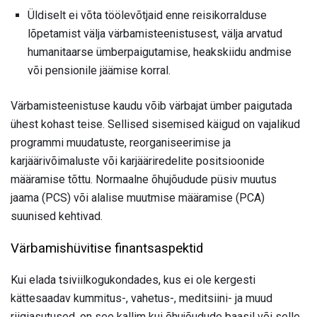
Üldiselt ei võta töölevõtjaid enne reisikorralduse
lõpetamist välja värbamisteenistusest, välja arvatud
humanitaarse ümberpaigutamise, heakskiidu andmise
või pensionile jäämise korral.
Värbamisteenistuse kaudu võib värbajat ümber paigutada
ühest kohast teise. Sellised sisemised käigud on vajalikud
programmi muudatuste, reorganiseerimise ja
karjäärivõimaluste või karjääriredelite positsioonide
määramise tõttu. Normaalne õhujõudude püsiv muutus
jaama (PCS) või alalise muutmise määramise (PCA)
suunised kehtivad.
Värbamishüvitise finantsaspektid
Kui elada tsiviilkogukondades, kus ei ole kergesti
kättesaadav kummitus-, vahetus-, meditsiini- ja muud
riigiasutused, on see kallim kui õhujõudude baasil või selle