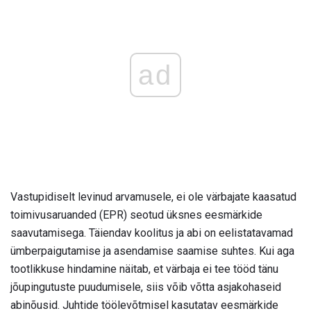
ad
Vastupidiselt levinud arvamusele, ei ole värbajate kaasatud
toimivusaruanded (EPR) seotud üksnes eesmärkide
saavutamisega. Täiendav koolitus ja abi on eelistatavamad
ümberpaigutamise ja asendamise saamise suhtes. Kui aga
tootlikkuse hindamine näitab, et värbaja ei tee tööd tänu
jõupingutuste puudumisele, siis võib võtta asjakohaseid
abinõusid. Juhtide töölevõtmisel kasutatav eesmärkide