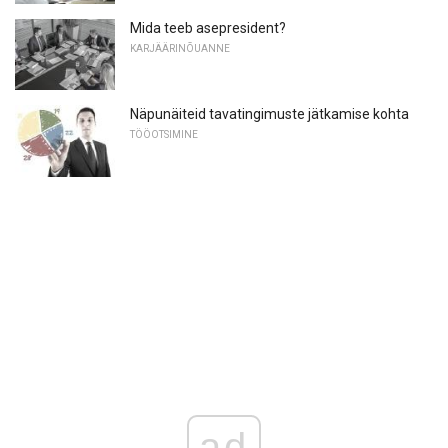
Mida teeb asepresident?
KARJÄÄRINÕUANNE
Näpunäiteid tavatingimuste jätkamise kohta
TÖÖOTSIMINE
ad