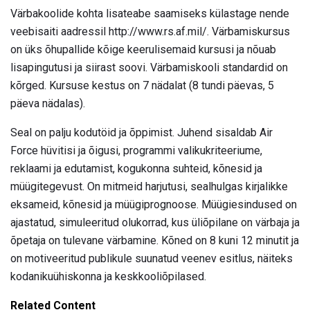
Värbakoolide kohta lisateabe saamiseks külastage nende
veebisaiti aadressil http://www.rs.af.mil/. Värbamiskursus
on üks õhupallide kõige keerulisemaid kursusi ja nõuab
lisapingutusi ja siirast soovi. Värbamiskooli standardid on
kõrged. Kursuse kestus on 7 nädalat (8 tundi päevas, 5
päeva nädalas).
Seal on palju kodutöid ja õppimist. Juhend sisaldab Air
Force hüvitisi ja õigusi, programmi valikukriteeriume,
reklaami ja edutamist, kogukonna suhteid, kõnesid ja
müügitegevust. On mitmeid harjutusi, sealhulgas kirjalikke
eksameid, kõnesid ja müügiprognoose. Müügiesindused on
ajastatud, simuleeritud olukorrad, kus üliõpilane on värbaja ja
õpetaja on tulevane värbamine. Kõned on 8 kuni 12 minutit ja
on motiveeritud publikule suunatud veenev esitlus, näiteks
kodanikuühiskonna ja keskkooliõpilased.
Related Content