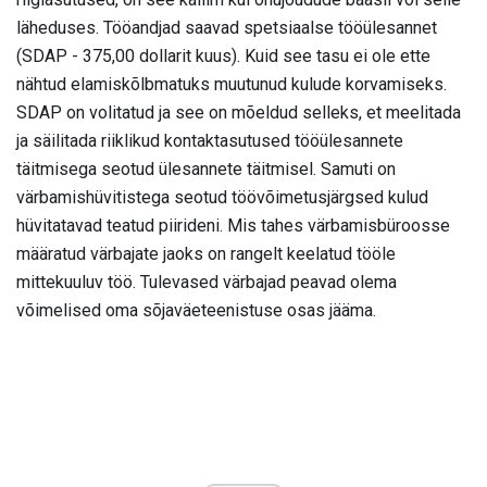
läheduses. Tööandjad saavad spetsiaalse tööülesannet
(SDAP - 375,00 dollarit kuus). Kuid see tasu ei ole ette
nähtud elamiskõlbmatuks muutunud kulude korvamiseks.
SDAP on volitatud ja see on mõeldud selleks, et meelitada
ja säilitada riiklikud kontaktasutused tööülesannete
täitmisega seotud ülesannete täitmisel. Samuti on
värbamishüvitistega seotud töövõimetusjärgsed kulud
hüvitatavad teatud piirideni. Mis tahes värbamisbüroosse
määratud värbajate jaoks on rangelt keelatud tööle
mittekuuluv töö. Tulevased värbajad peavad olema
võimelised oma sõjaväeteenistuse osas jääma.