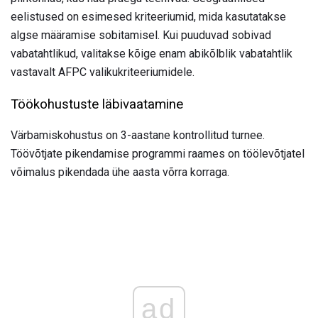
eelistused on esimesed kriteeriumid, mida kasutatakse
algse määramise sobitamisel. Kui puuduvad sobivad
vabatahtlikud, valitakse kõige enam abikõlblik vabatahtlik
vastavalt AFPC valikukriteeriumidele.
Töökohustuste läbivaatamine
Värbamiskohustus on 3-aastane kontrollitud turnee.
Töövõtjate pikendamise programmi raames on töölevõtjatel
võimalus pikendada ühe aasta võrra korraga.
ad