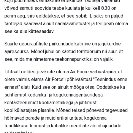
koju jõudmiseks esitaksite ettekande. Taotleja vanemad
võivad samuti soovida teabe kuulata ja kui kell 8.30 on
parim aeg, siis eeldatakse, et see sobib. Lisaks on paljud
taotlejad saadaval ainult nädalavahetustel ja teil peab olema
see ka siis kättesaadav.
Suurte geograafiliste piirkondade katmine on järjekordne
ajaressurss. Mõnel juhul on kaetud territoorium nii suur, et
see, mida me nimetame teekonnapunktiks, on vajalik.
Lihtsalt öeldes peaksite olema Air Force värbustajana, et
olete valmis elama Air Force'i põhiväärtusi "Teenindus enne
ennast" alati. Kuid see on ainult mõõga otsa. Oodatakse ka
suhtlemist kodaniku- ja kogukonnagentuuridega,
kontakteerumist kooliametnikega ja juhtimist
koolikülastajate plaanile. Mõned teised põnevad tegevused
hõlmavad parade ja muid erilisi üritusi, kogukonna
teadlikkuse loomist ja kohalike meediate abi õhujõudude