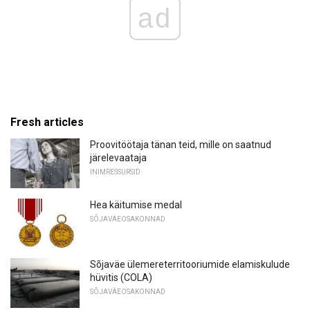
ad
Fresh articles
Proovitöötaja tänan teid, mille on saatnud
järelevaataja
INIMRESSURSID
Hea käitumise medal
SÕJAVÄEOSAKONNAD
Sõjaväe ülemereterritooriumide elamiskulude
hüvitis (COLA)
SÕJAVÄEOSAKONNAD