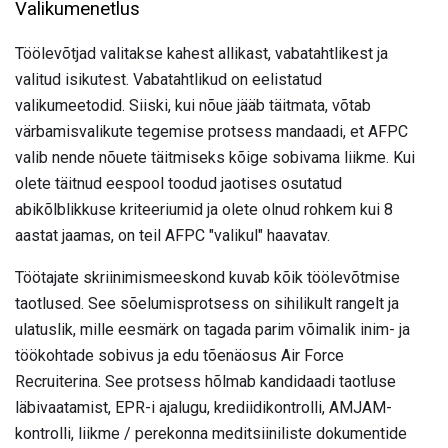
Valikumenetlus
Töölevõtjad valitakse kahest allikast, vabatahtlikest ja
valitud isikutest. Vabatahtlikud on eelistatud
valikumeetodid. Siiski, kui nõue jääb täitmata, võtab
värbamisvalikute tegemise protsess mandaadi, et AFPC
valib nende nõuete täitmiseks kõige sobivama liikme. Kui
olete täitnud eespool toodud jaotises osutatud
abikõlblikkuse kriteeriumid ja olete olnud rohkem kui 8
aastat jaamas, on teil AFPC "valikul" haavatav.
Töötajate skriinimismeeskond kuvab kõik töölevõtmise
taotlused. See sõelumisprotsess on sihilikult rangelt ja
ulatuslik, mille eesmärk on tagada parim võimalik inim- ja
töökohtade sobivus ja edu tõenäosus Air Force
Recruiterina. See protsess hõlmab kandidaadi taotluse
läbivaatamist, EPR-i ajalugu, krediidikontrolli, AMJAM-
kontrolli, liikme / perekonna meditsiiniliste dokumentide