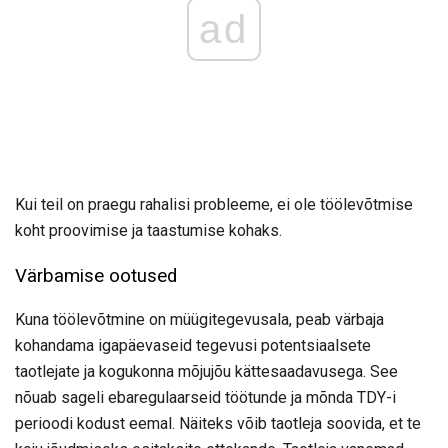
ad
Kui teil on praegu rahalisi probleeme, ei ole töölevõtmise
koht proovimise ja taastumise kohaks.
Värbamise ootused
Kuna töölevõtmine on müügitegevusala, peab värbaja
kohandama igapäevaseid tegevusi potentsiaalsete
taotlejate ja kogukonna mõjujõu kättesaadavusega. See
nõuab sageli ebaregulaarseid töötunde ja mõnda TDY-i
perioodi kodust eemal. Näiteks võib taotleja soovida, et te