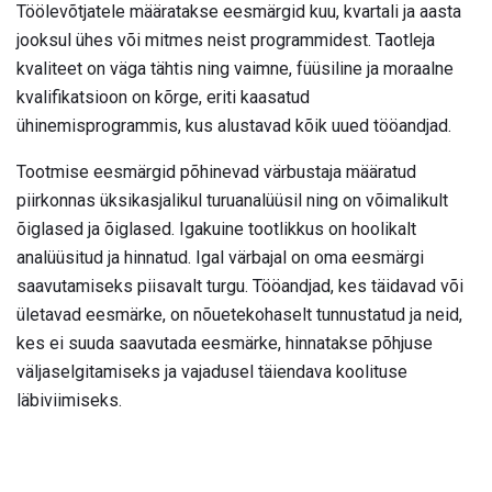
Töölevõtjatele määratakse eesmärgid kuu, kvartali ja aasta
jooksul ühes või mitmes neist programmidest. Taotleja
kvaliteet on väga tähtis ning vaimne, füüsiline ja moraalne
kvalifikatsioon on kõrge, eriti kaasatud
ühinemisprogrammis, kus alustavad kõik uued tööandjad.
Tootmise eesmärgid põhinevad värbustaja määratud
piirkonnas üksikasjalikul turuanalüüsil ning on võimalikult
õiglased ja õiglased. Igakuine tootlikkus on hoolikalt
analüüsitud ja hinnatud. Igal värbajal on oma eesmärgi
saavutamiseks piisavalt turgu. Tööandjad, kes täidavad või
ületavad eesmärke, on nõuetekohaselt tunnustatud ja neid,
kes ei suuda saavutada eesmärke, hinnatakse põhjuse
väljaselgitamiseks ja vajadusel täiendava koolituse
läbiviimiseks.