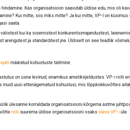
hindamine. Kas organisatsioon saavutab üldise edu, mis oli kava
amine? Kui mitte, siis miks mitte? Ja kui mitte, VP-l on küsimus 
gasi saata.
 välistest kui ka sisemistest konkurentsimajandustest, laienemis
st arengutest ja standarditest jne. Üldiselt on see teadlik võima
vjuhi
määratud kohustuste täitmine.
stutus on üsna levinud, enamikus ametikirjeldustes. VP-i rolli eri
 muid uusi ettenägematuid kohustusi, mis lõppkokkuvõttes aitak
tuslik ülesanne korraldada organisatsiooni kõrgema astme juhtpos
evõtte
rolli
suurema üldise organisatsiooni osaks
oleva VP-i
üle.