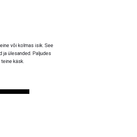
ine ​​või kolmas isik. See
jad ja ülesanded. Paljudes
eine ​​käsk.