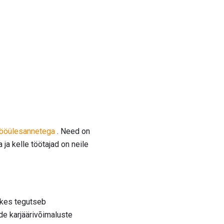
tööülesannetega
. Need on
 ja kelle töötajad on neile
, kes tegutseb
de karjäärivõimaluste