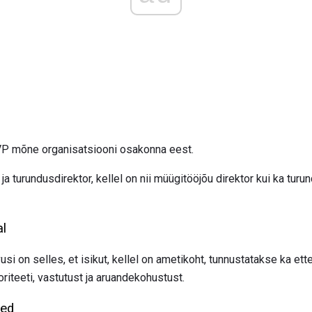
VP mõne organisatsiooni osakonna eest.
 ja turundusdirektor, kellel on nii müügitööjõu direktor kui ka tu
al
vusi on selles, et isikut, kellel on ametikoht, tunnustatakse ka e
riteeti, vastutust ja aruandekohustust.
sed