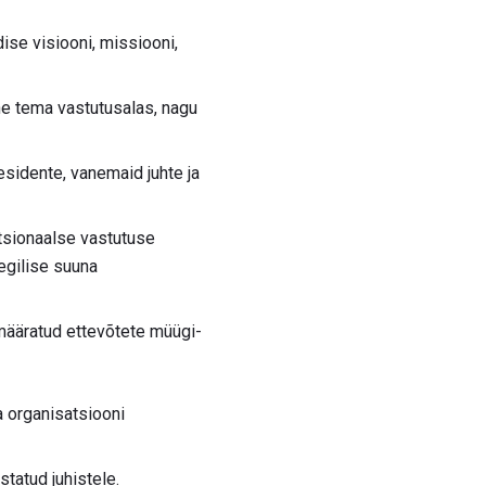
ise visiooni, missiooni,
ine tema vastutusalas, nagu
esidente, vanemaid juhte ja
ktsionaalse vastutuse
egilise suuna
 määratud ettevõtete müügi-
a organisatsiooni
statud juhistele.