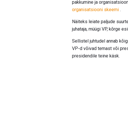
pakkumine ja organisatsioon
organisatsiooni skeemi
.
Näiteks leiate paljude suurt
juhataja, müügi VP, kõrge es
Sellistel juhtudel annab kõ
VP-d võivad temast või pres
presidendile teine ​​käsk.