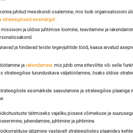
konna juhitud meeskondi osalemine, mis loob organisatsiooni üld
ja strateegilised eesmärgid
.
, missiooni ja üldise juhtimise loomine, teavitamine ja rakendam
ersonaliosakond.
unavad ja hindavad teiste tegevjuhtide tööd, kaasa arvatud asepr
töötamine ja
rakendamine,
mis juhib oma ettevõtte või selle fun
s strateegilise turunduskava väljatöötamine, lisaks üldise strate
strateegiliste eesmärkide saavutamine ja strateegilise plaaniga
e.
töökohustuste täitmiseks vajaliku piisava võimekuse ja suuruseg
eerimine, juhendamine, juhtimine ja juhtimine.
töökorralduse jälgimine vastavalt strateegilistes plaanides kehte