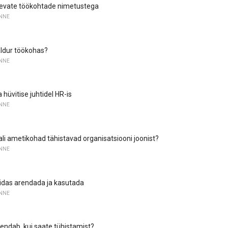
nevate töökohtade nimetustega
NNE
ldur töökohas?
NNE
hüvitise juhtidel HR-is
NNE
li ametikohad tähistavad organisatsiooni joonist?
NNE
kuidas arendada ja kasutada
NNE
endab, kui saate tühistamist?