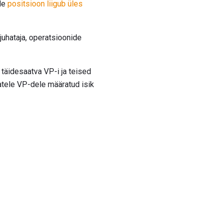
nde
positsioon liigub üles
juhataja, operatsioonide
täidesaatva VP-i ja teised
atele VP-dele määratud isik