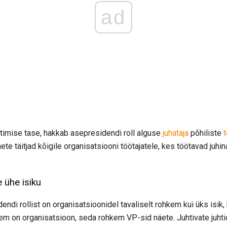
ad
htimise tase, hakkab asepresidendi roll alguse
juhataja
põhiliste
te täitjad kõigile organisatsiooni töötajatele, kes töötavad juhina
e ühe isiku
dendi rollist on organisatsioonidel tavaliselt rohkem kui üks isik
m on organisatsioon, seda rohkem VP-sid näete. Juhtivate juhti