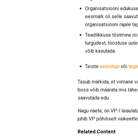
Organisatsiooni edukuse 
eesmärk oli selle saavut
organisatsiooni rajale ta
Teadlikkuse tõstmine nii
turgudest, tööstuse uute
võib kasutada.
Teiste
eesistuja
või
tege
Tasub märkida, et viimane va
boss võib määrata mis tahes
saavutada edu.
Nagu näete, on VP-l laiaula
juhib VP põhiliselt väikeett
Related Content