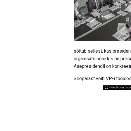
sõltub sellest, kas presidend
organisatsioonides on preside
Asepresidendil on konkreetn
Seepärast võib VP-i tööüles