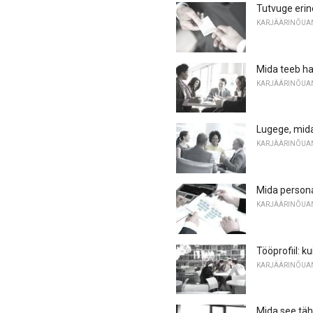
Tutvuge eri
KARJÄÄRINÕUA
Mida teeb ha
KARJÄÄRINÕUA
Lugege, mida 
KARJÄÄRINÕUA
Mida persona
KARJÄÄRINÕUA
Tööprofiil: 
KARJÄÄRINÕUA
Mida see täh