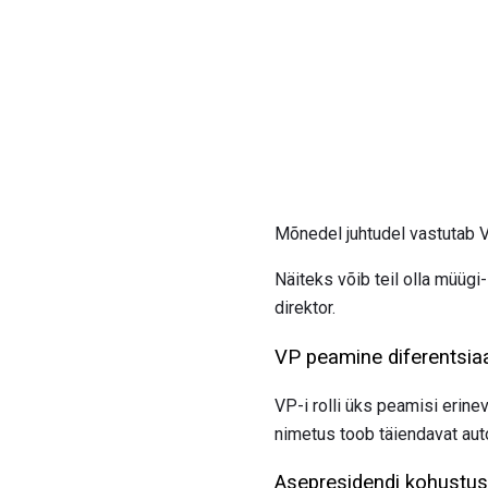
Mõnedel juhtudel vastutab 
Näiteks võib teil olla müügi-
direktor.
VP peamine diferentsia
VP-i rolli üks peamisi erine
nimetus toob täiendavat auto
Asepresidendi kohustu