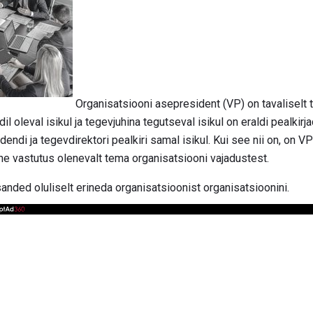
Organisatsiooni asepresident (VP) on tavaliselt te
il oleval isikul ja tegevjuhina tegutseval isikul on eraldi pealkir
ndi ja tegevdirektori pealkiri samal isikul. Kui see nii on, on VP t
e vastutus olenevalt tema organisatsiooni vajadustest.
anded oluliselt erineda organisatsioonist organisatsioonini.