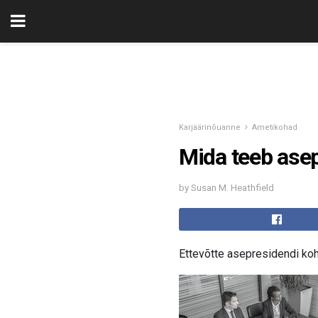
Karjäärinõuanne
Ametikohad
Mida teeb ase
by Susan M. Heathfield
Ettevõtte asepresidendi koh