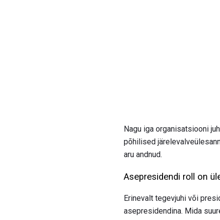
Nagu iga organisatsiooni ju
põhilised järelevalveülesanne
aru andnud.
Asepresidendi roll on ül
Erinevalt tegevjuhi või presi
asepresidendina. Mida suure