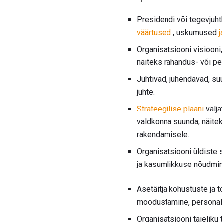
Presidendi või tegevjuht
väärtused
, uskumused
Organisatsiooni visiooni
näiteks rahandus- või p
Juhtivad, juhendavad, su
juhte.
Strateegilise plaani
välja
valdkonna suunda, näitek
rakendamisele.
Organisatsiooni üldiste 
ja kasumlikkuse nõudmin
Asetäitja kohustuste ja 
moodustamine, personalis
Organisatsiooni täieliku 