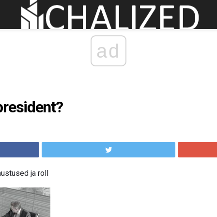
ad
president?
ustused ja roll