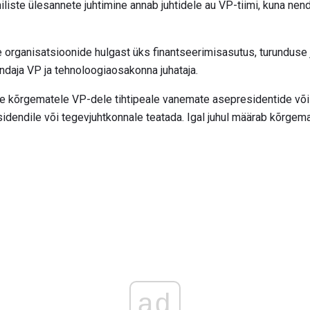
iliste ülesannete juhtimine annab juhtidele au VP-tiimi, kuna ne
e organisatsioonide hulgast üks finantseerimisasutus, turunduse 
indaja VP ja tehnoloogiaosakonna juhataja.
ige kõrgematele VP-dele tihtipeale vanemate asepresidentide või 
idendile või tegevjuhtkonnale teatada. Igal juhul määrab kõrgem
ad