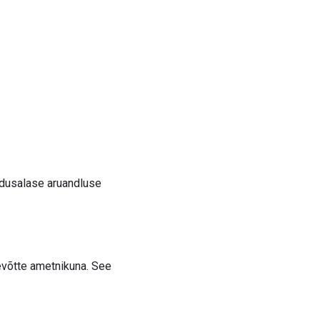
rundusalase aruandluse
ttevõtte ametnikuna. See