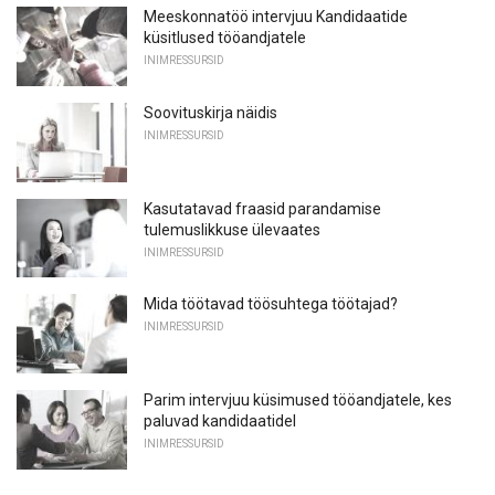
Meeskonnatöö intervjuu Kandidaatide
küsitlused tööandjatele
INIMRESSURSID
Soovituskirja näidis
INIMRESSURSID
Kasutatavad fraasid parandamise
tulemuslikkuse ülevaates
INIMRESSURSID
Mida töötavad töösuhtega töötajad?
INIMRESSURSID
Parim intervjuu küsimused tööandjatele, kes
paluvad kandidaatidel
INIMRESSURSID