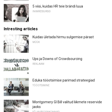
5 viisi, kuidas HR teie brändi luua
INIMRESSURSID
Intresting articles
Kuidas ületada hirmu sulgemise pärast
MÜÜK
Ups ja Downs of Crowdsourcing
REKLAAM
Eduka tööotsimise parimad strateegiad
TÖÖOTSIMINE
Montgomery GI Bill valitud liikmete reservide
jaoks
SÕJAVÄEOSAKONNAD