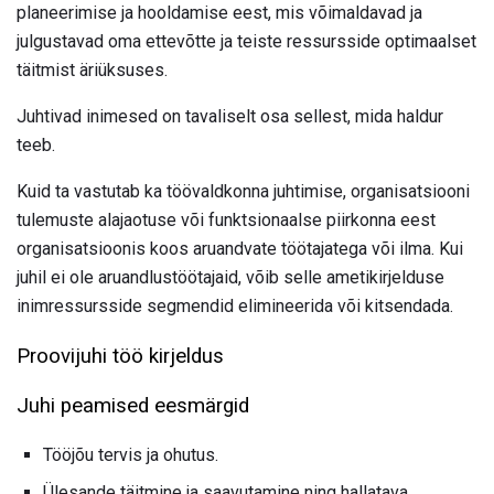
planeerimise ja hooldamise eest, mis võimaldavad ja
julgustavad oma ettevõtte ja teiste ressursside optimaalset
täitmist äriüksuses.
Juhtivad inimesed on tavaliselt osa sellest, mida haldur
teeb.
Kuid ta vastutab ka töövaldkonna juhtimise, organisatsiooni
tulemuste alajaotuse või funktsionaalse piirkonna eest
organisatsioonis koos aruandvate töötajatega või ilma. Kui
juhil ei ole aruandlustöötajaid, võib selle ametikirjelduse
inimressursside segmendid elimineerida või kitsendada.
Proovijuhi töö kirjeldus
Juhi peamised eesmärgid
Tööjõu tervis ja ohutus.
Ülesande täitmine ja saavutamine ning hallatava