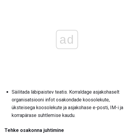
ad
Säilitada läbipaistev teatis. Korraldage asjakohaselt
organisatsiooni infot osakondade koosolekute,
üksteisega koosolekute ja asjakohase e-posti, IM-i ja
korrapärase suhtlemise kaudu.
Tehke osakonna juhtimine