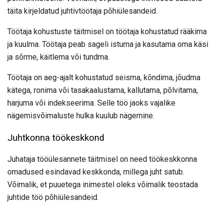
täita kirjeldatud juhtivtöötaja põhiülesandeid.
Töötaja kohustuste täitmisel on töötaja kohustatud rääkima
ja kuulma. Töötaja peab sageli istuma ja kasutama oma käsi
ja sõrme, käitlema või tundma.
Töötaja on aeg-ajalt kohustatud seisma, kõndima, jõudma
kätega, ronima või tasakaalustama, kallutama, põlvitama,
harjuma või indekseerima. Selle töö jaoks vajalike
nägemisvõimaluste hulka kuulub nägemine.
Juhtkonna töökeskkond
Juhataja tööülesannete täitmisel on need töökeskkonna
omadused esindavad keskkonda, millega juht satub.
Võimalik, et puuetega inimestel oleks võimalik teostada
juhtide töö põhiülesandeid.