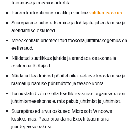
toimimise ja missiooni kohta.
Parem kui keskmine kirjalik ja suuline
suhtlemisoskus
.
Suurepärane suhete loomine ja töötajate juhendamise ja
arendamise oskused.
Meeskonnale orienteeritud töökoha juhtimiskogemus on
eelistatud.
Näidatud suutlikkus juhtida ja arendada osakonna ja
osakonna töötajaid.
Näidatud teadmised põhitehnika, eelarve koostamise ja
raamatupidamise põhimõtete ja tavade kohta.
Tunnustatud võime olla teadlik ressurss organisatsiooni
juhtimismeeskonnale, mis pakub juhtimist ja juhtimist.
Suurepärased arvutioskused Microsoft Windowsi
keskkonnas. Peab sisaldama Exceli teadmisi ja
juurdepääsu oskusi.