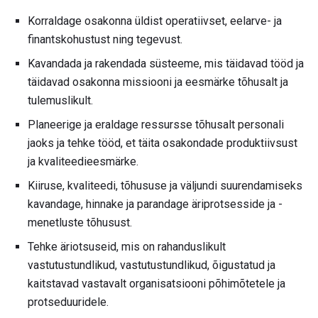
Korraldage osakonna üldist operatiivset, eelarve- ja
finantskohustust ning tegevust.
Kavandada ja rakendada süsteeme, mis täidavad tööd ja
täidavad osakonna missiooni ja eesmärke tõhusalt ja
tulemuslikult.
Planeerige ja eraldage ressursse tõhusalt personali
jaoks ja tehke tööd, et täita osakondade produktiivsust
ja kvaliteedieesmärke.
Kiiruse, kvaliteedi, tõhususe ja väljundi suurendamiseks
kavandage, hinnake ja parandage äriprotsesside ja -
menetluste tõhusust.
Tehke äriotsuseid, mis on rahanduslikult
vastutustundlikud, vastutustundlikud, õigustatud ja
kaitstavad vastavalt organisatsiooni põhimõtetele ja
protseduuridele.