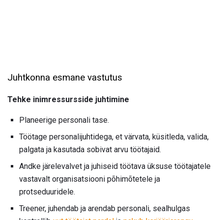
Juhtkonna esmane vastutus
Tehke inimressursside juhtimine
Planeerige personali tase.
Töötage personalijuhtidega, et värvata, küsitleda, valida,
palgata ja kasutada sobivat arvu töötajaid.
Andke järelevalvet ja juhiseid töötava üksuse töötajatele
vastavalt organisatsiooni põhimõtetele ja
protseduuridele.
Treener, juhendab ja arendab personali, sealhulgas