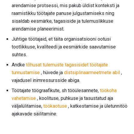
arendamise protsessi, mis pakub üldist konteksti ja
raamistikku töötajate panuse julgustamiseks ning
sisaldab eesmärke, tagasiside ja tulemuslikkuse
arendamise planeerimist.
Juhtige töötajaid, et täita organisatsiooni ootusi
tootlikkuse, kvaliteedi ja eesmärkide saavutamise
suhtes.
Andke
tõhusat tulemuste tagasisidet töötajate
tunnustamise
, hüvede ja
distsiplinaarmeetmete abil
,
vajadusel inimressursside abiga.
Töötajate töögraafikute, sh tööülesannete,
töökoha
vahetamise
, koolituse, puhkuse ja tasustatud aja
väljalülitamise,
töökaotuse
, katkestamise ja ületunnitöö
ajakavade säilitamine.