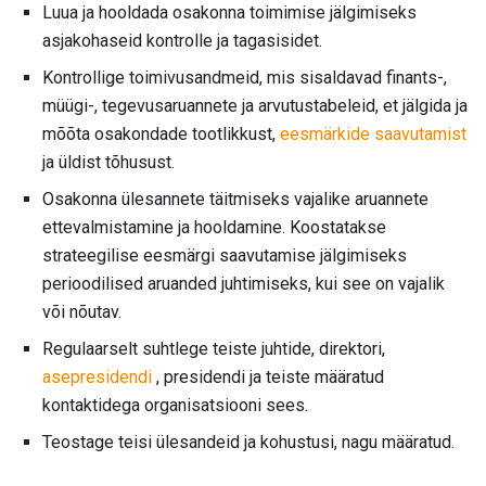
Luua ja hooldada osakonna toimimise jälgimiseks
asjakohaseid kontrolle ja tagasisidet.
Kontrollige toimivusandmeid, mis sisaldavad finants-,
müügi-, tegevusaruannete ja arvutustabeleid, et jälgida ja
mõõta osakondade tootlikkust,
eesmärkide saavutamist
ja üldist tõhusust.
Osakonna ülesannete täitmiseks vajalike aruannete
ettevalmistamine ja hooldamine. Koostatakse
strateegilise eesmärgi saavutamise jälgimiseks
perioodilised aruanded juhtimiseks, kui see on vajalik
või nõutav.
Regulaarselt suhtlege teiste juhtide, direktori,
asepresidendi
, presidendi ja teiste määratud
kontaktidega organisatsiooni sees.
Teostage teisi ülesandeid ja kohustusi, nagu määratud.