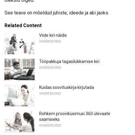
oleksid õiged.
See teave on mõeldud juhiste, ideede ja abi jaoks.
Related Content
Viide kiri näidis
INIMRESSURSID
Tööpakkuja tagasilükkamise kiri
INIMRESSURSID
Kuidas soovituskirja kirjutada
INIMRESSURSID
Rohkem prooviküsimusi 360 ülevaate
saamiseks
INIMRESSURSID