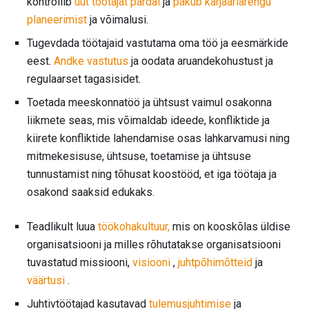
kontrollib
uut töötajat pardal
ja
pakub karjääriarengu
planeerimist
ja võimalusi.
Tugevdada töötajaid vastutama oma töö ja eesmärkide
eest.
Andke vastutus
ja oodata aruandekohustust ja
regulaarset tagasisidet.
Toetada meeskonnatöö ja ühtsust vaimul osakonna
liikmete seas, mis võimaldab ideede, konfliktide ja
kiirete konfliktide lahendamise osas lahkarvamusi ning
mitmekesisuse, ühtsuse, toetamise ja ühtsuse
tunnustamist ning tõhusat koostööd, et iga töötaja ja
osakond saaksid edukaks.
Teadlikult luua
töökohakultuur,
mis on kooskõlas üldise
organisatsiooni ja milles rõhutatakse organisatsiooni
tuvastatud missiooni,
visiooni
,
juhtpõhimõtteid
ja
väärtusi
.
Juhtivtöötajad kasutavad
tulemusjuhtimise
ja