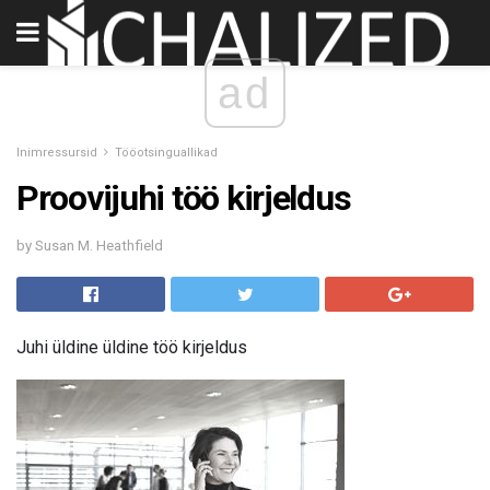
ad
Inimressursid
Tööotsinguallikad
Proovijuhi töö kirjeldus
by Susan M. Heathfield
Juhi üldine üldine töö kirjeldus