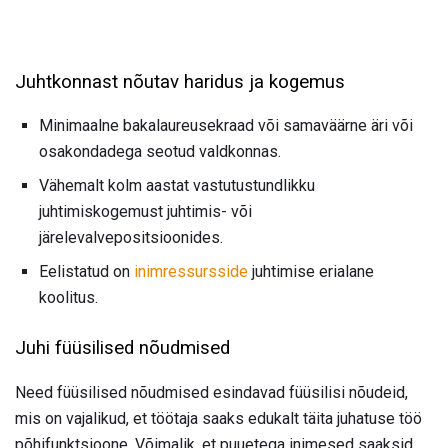
Juhtkonnast nõutav haridus ja kogemus
Minimaalne bakalaureusekraad või samaväärne äri või
osakondadega seotud valdkonnas.
Vähemalt kolm aastat vastutustundlikku
juhtimiskogemust juhtimis- või
järelevalvepositsioonides.
Eelistatud on
inimressursside
juhtimise erialane
koolitus.
Juhi füüsilised nõudmised
Need füüsilised nõudmised esindavad füüsilisi nõudeid,
mis on vajalikud, et töötaja saaks edukalt täita juhatuse töö
põhifunktsioone. Võimalik, et puuetega inimesed saaksid