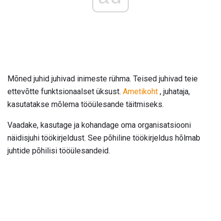
Mõned juhid juhivad inimeste rühma. Teised juhivad teie
ettevõtte funktsionaalset üksust.
Ametikoht
, juhataja,
kasutatakse mõlema tööülesande täitmiseks.
Vaadake, kasutage ja kohandage oma organisatsiooni
näidisjuhi töökirjeldust. See põhiline töökirjeldus hõlmab
juhtide põhilisi tööülesandeid.