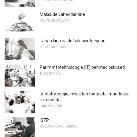
Maksude vähendamine
VALITSUSE KARJÄÄR
Tänan kirja näide haldusintervjuud
KIRJAD JA KIRJAD
Parim infotehnoloogia (IT) pehmed oskused
TÖÖOTSIMINE
Juhtstrateegia, mis aitab töötajatel muudatusi
rakendada
INIMRESSURSID
ISTP
KARJÄÄRIPLANEERIMINE