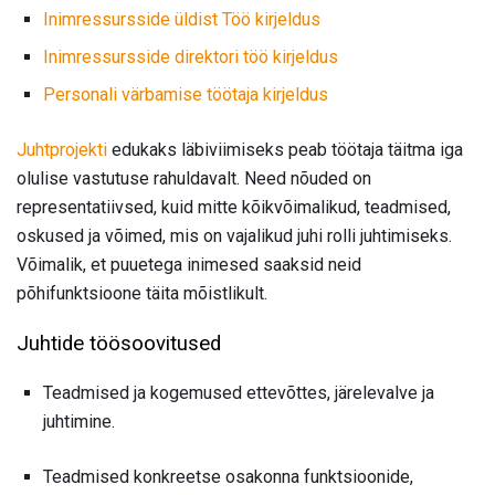
Inimressursside üldist Töö kirjeldus
Inimressursside direktori töö kirjeldus
Personali värbamise töötaja kirjeldus
Juhtprojekti
edukaks läbiviimiseks peab töötaja täitma iga
olulise vastutuse rahuldavalt. Need nõuded on
representatiivsed, kuid mitte kõikvõimalikud, teadmised,
oskused ja võimed, mis on vajalikud juhi rolli juhtimiseks.
Võimalik, et puuetega inimesed saaksid neid
põhifunktsioone täita mõistlikult.
Juhtide töösoovitused
Teadmised ja kogemused ettevõttes, järelevalve ja
juhtimine.
Teadmised konkreetse osakonna funktsioonide,