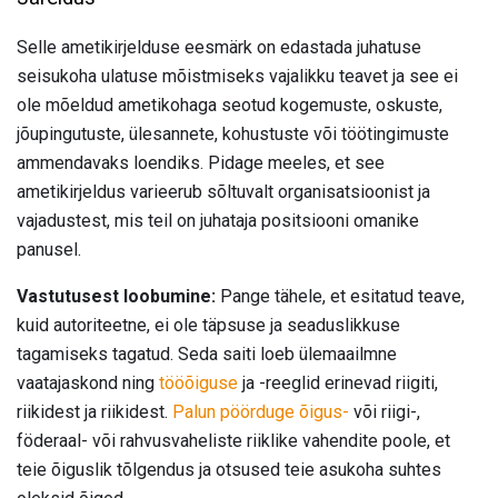
Selle ametikirjelduse eesmärk on edastada juhatuse
seisukoha ulatuse mõistmiseks vajalikku teavet ja see ei
ole mõeldud ametikohaga seotud kogemuste, oskuste,
jõupingutuste, ülesannete, kohustuste või töötingimuste
ammendavaks loendiks. Pidage meeles, et see
ametikirjeldus varieerub sõltuvalt organisatsioonist ja
vajadustest, mis teil on juhataja positsiooni omanike
panusel.
Vastutusest loobumine:
Pange tähele, et esitatud teave,
kuid autoriteetne, ei ole täpsuse ja seaduslikkuse
tagamiseks tagatud. Seda saiti loeb ülemaailmne
vaatajaskond ning
tööõiguse
ja -reeglid erinevad riigiti,
riikidest ja riikidest.
Palun pöörduge õigus-
või riigi-,
föderaal- või rahvusvaheliste riiklike vahendite poole, et
teie õiguslik tõlgendus ja otsused teie asukoha suhtes