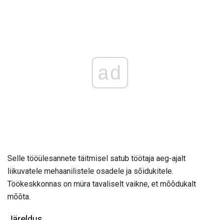
ad
Selle tööülesannete täitmisel satub töötaja aeg-ajalt
liikuvatele mehaanilistele osadele ja sõidukitele.
Töökeskkonnas on müra tavaliselt vaikne, et mõõdukalt
mõõta.
Järeldus