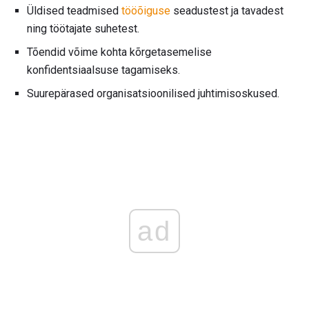
Üldised teadmised
tööõiguse
seadustest ja tavadest
ning töötajate suhetest.
Tõendid võime kohta kõrgetasemelise
konfidentsiaalsuse tagamiseks.
Suurepärased organisatsioonilised juhtimisoskused.
ad