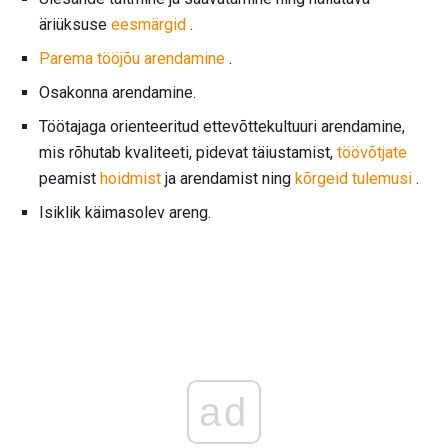
äriüksuse
eesmärgid
.
Parema tööjõu arendamine
.
Osakonna arendamine.
Töötajaga orienteeritud ettevõttekultuuri arendamine,
mis rõhutab kvaliteeti, pidevat täiustamist,
töövõtjate
peamist
hoidmist
ja arendamist ning
kõrgeid tulemusi
.
Isiklik käimasolev areng.
ad