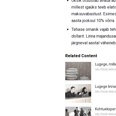
Üksik otsustab avada aut
millest igaüks teeb elati
maksuvabastust. Esimese
aasta jooksul 10% võrra.
Tehase omanik vajab teh
dollarit. Linna majandus
järgneval aastal väheneb
Related Content
Lugege, mill
VALITSUSE KARJ
Lugege linna
VALITSUSE KARJ
Kohtuekspert
VALITSUSE KARJ