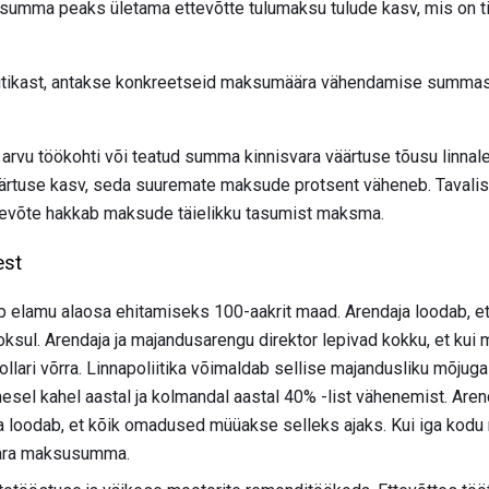
summa peaks ületama ettevõtte tulumaksu tulude kasv, mis on ti
oliitikast, antakse konkreetseid maksumäära vähendamise summasi
arvu töökohti või teatud summa kinnisvara väärtuse tõusu linnal
äärtuse kasv, seda suuremate maksude protsent väheneb. Taval
ettevõte hakkab maksude täielikku tasumist maksma.
est
b elamu alaosa ehitamiseks 100-aakrit maad. Arendaja loodab, et
ksul. Arendaja ja majandusarengu direktor lepivad kokku, et kui
 dollari võrra. Linnapoliitika võimaldab sellise majandusliku mõj
sel kahel aastal ja kolmandal aastal 40% -list vähenemist. Aren
ta loodab, et kõik omadused müüakse selleks ajaks. Kui iga kod
svara maksusumma.