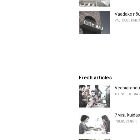
Vaadake nõuk
VALITSUSE KARJ
Fresh articles
Veebiarendu
TEHNOLOOGIA 
7 viisi, kui
INIMRESSURSID