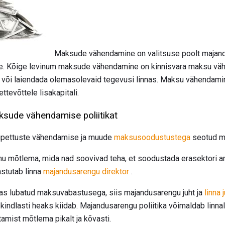
Maksude vähendamine on valitsuse poolt maja
. Kõige levinum maksude vähendamine on kinnisvara maksu väh
la või laiendada olemasolevaid tegevusi linnas. Maksu vähendamin
ttevõttele lisakapitali.
ksude vähendamise poliitikat
upettuste vähendamise ja muude
maksusoodustustega
seotud ma
nnu mõtlema, mida nad soovivad teha, et soodustada erasektori 
astutab linna
majandusarengu direktor
.
tikas lubatud maksuvabastusega, siis majandusarengu juht ja
linna 
indlasti heaks kiidab. Majandusarengu poliitika võimaldab linnal
amist mõtlema pikalt ja kõvasti.