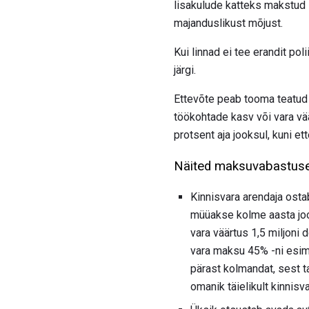
lisakulude katteks makstud 
majanduslikust mõjust.
Kui linnad ei tee erandit p
järgi.
Ettevõte peab tooma teatud 
töökohtade kasv või vara v
protsent aja jooksul, kuni 
Näited maksuvabastus
Kinnisvara arendaja osta
müüakse kolme aasta joo
vara väärtus 1,5 miljoni
vara maksu 45% -ni esime
pärast kolmandat, sest 
omanik täielikult kinni