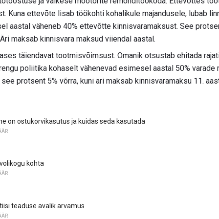
otööstuse ja väikese mootorite remonditöökoda. Ettevõttes tööta
st. Kuna ettevõte lisab töökohti kohalikule majandusele, lubab lin
l aastal väheneb 40% ettevõtte kinnisvaramaksust. See protse
 Äri maksab kinnisvara maksud viiendal aastal.
ases täiendavat tootmisvõimsust. Omanik otsustab ehitada rajati
arengu poliitika kohaselt vähenevad esimesel aastal 50% varade 
 see protsent 5% võrra, kuni äri maksab kinnisvaramaksu 11. aas
ine on ostukorvikasutus ja kuidas seda kasutada
ÄÄR
volikogu kohta
ÄÄR
iisi teaduse avalik arvamus
ÄÄR