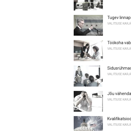
Tugev linnap
VALITSUSE KARJ
Töökoha vab
VALITSUSE KARJ
Sidusrühmad
VALITSUSE KARJ
Jõu vähend
VALITSUSE KARJ
Kvalifikatsi
VALITSUSE KARJ