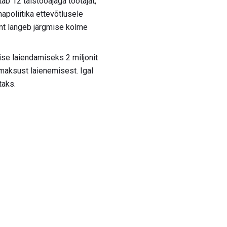
b 12 täistööajaga töötajat,
napoliitika ettevõtlusele
nt langeb järgmise kolme
se laiendamiseks 2 miljonit
maksust laienemisest. Igal
taks.