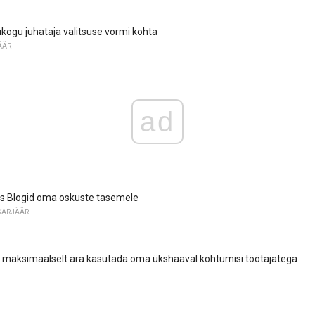
ogu juhataja valitsuse vormi kohta
ÄÄR
ad
s Blogid oma oskuste tasemele
KARJÄÄR
das maksimaalselt ära kasutada oma ükshaaval kohtumisi töötajatega