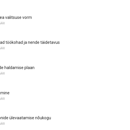
ea valitsuse vorm
ÄÄR
ad töökohad ja nende täidetavus
ÄÄR
e haldamise plaan
ÄÄR
amine
ÄÄR
oonide ülevaatamise nõukogu
ÄÄR