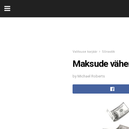
Valitsuse karjäär
Sõnastik
Maksude vähe
by Michael Roberts