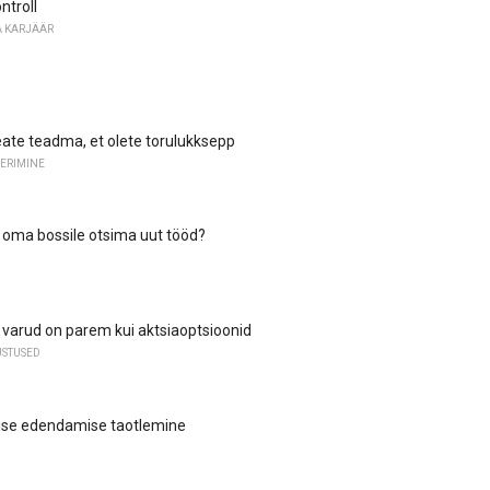
ntroll
 KARJÄÄR
eate teadma, et olete torulukksepp
ERIMINE
 oma bossile otsima uut tööd?
d varud on parem kui aktsiaoptsioonid
STUSED
ise edendamise taotlemine