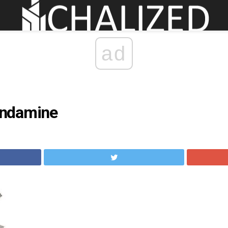
ad
ndamine