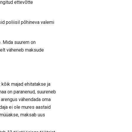
ngitud ettevõtte
d poliisil põhineva valemi
e. Mida suurem on
iselt väheneb maksude
 kõik majad ehitatakse ja
 maa on paranenud, suureneb
uga arengus vähendada oma
daja ei ole mures aastaid
u müüakse, maksab uus