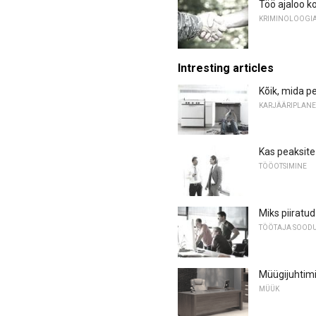
Töö ajaloo ko
KRIMINOLOOGIA
Intresting articles
Kõik, mida p
KARJÄÄRIPLANE
Kas peaksite
TÖÖOTSIMINE
Miks piiratu
TÖÖTAJA SOODU
Müügijuhtim
MÜÜK