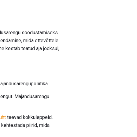
ndusarengu soodustamiseks
endamine, mida ettevõttele
e kestab teatud aja jooksul,
jandusarengupoliitika.
arengut. Majandusarengu
juht
teevad kokkuleppeid,
 kehtestada piirid, mida