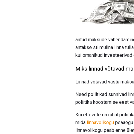
antud maksude vähendamine
antakse stiimulina linna tul
kui omanikud investeerivad e
Miks linnad võtavad ma
Linnad võtavad vastu maks
Need poliitikad sunnivad li
poliitika koostamise eest v
Kui ettevõte on rahul polii
mida
linnavolikogu
peaaegu k
linnavolikogu peab enne ület