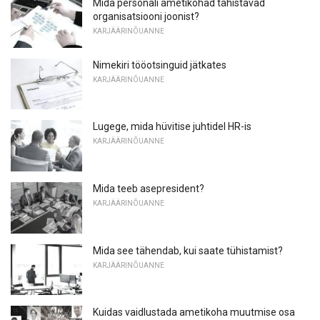
Mida personali ametikohad tähistavad
organisatsiooni joonist?
KARJÄÄRINÕUANNE
Nimekiri tööotsinguid jätkates
KARJÄÄRINÕUANNE
Lugege, mida hüvitise juhtidel HR-is
KARJÄÄRINÕUANNE
Mida teeb asepresident?
KARJÄÄRINÕUANNE
Mida see tähendab, kui saate tühistamist?
KARJÄÄRINÕUANNE
Kuidas vaidlustada ametikoha muutmise osa