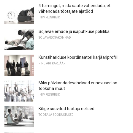
4 toimingut, mida saate vähendada, et
vähendada töötajate ajatööd
INIMRESSURSID
Sõjaväe emade ja isapuhkuse poliitika
SÕJAVÄEOSAKONNAD
Kunstihariduse koordinaatori karjääriprofiil
FINE ART KARJÄÄR
Miks põlvkondadevahelised erinevused on
töökoha müüt
INIMRESSURSID
Kõige soovitud töötaja eelised
TÖÖTAJA SOODUSTUSED