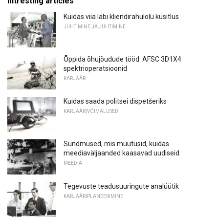
Intresting articles
Kuidas viia läbi kliendirahulolu küsitlus
JUHTIMINE JA JUHTIMINE
Õppida õhujõudude tööd: AFSC 3D1X4
spektrioperatsioonid
KARJÄÄR
Kuidas saada politsei dispetšeriks
KARJÄÄRIVÕIMALUSED
Sündmused, mis muutusid, kuidas
meediaväljaanded kaasavad uudiseid
MEEDIA
Tegevuste teadusuuringute analüütik
KARJÄÄRIPLANEERIMINE