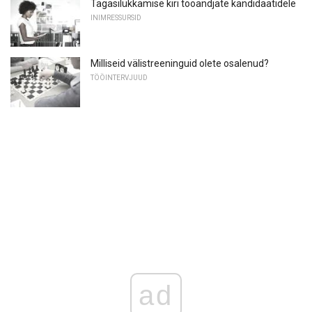
Tagasilükkamise kiri tööandjate kandidaatidele
INIMRESSURSID
Milliseid välistreeninguid olete osalenud?
TÖÖINTERVJUUD
ad