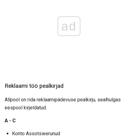
ad
Reklaami töö pealkirjad
Allpool on rida reklaamipädevuse pealkirju, sealhulgas
eespool kirjeldatud.
A - C
Konto Assotsieerunud