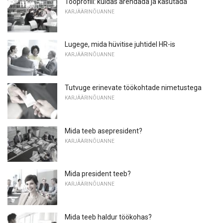
Tööprofiil: kuidas arendada ja kasutada
KARJÄÄRINÕUANNE
Lugege, mida hüvitise juhtidel HR-is
KARJÄÄRINÕUANNE
Tutvuge erinevate töökohtade nimetustega
KARJÄÄRINÕUANNE
Mida teeb asepresident?
KARJÄÄRINÕUANNE
Mida president teeb?
KARJÄÄRINÕUANNE
Mida teeb haldur töökohas?