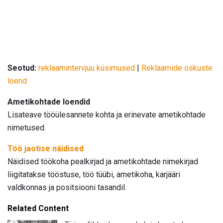
Seotud:
reklaamintervjuu küsimused
|
Reklaamide oskuste
loend
Ametikohtade loendid
Lisateave tööülesannete kohta ja erinevate ametikohtade
nimetused.
Töö jaotise näidised
Näidised töökoha pealkirjad ja ametikohtade nimekirjad
liigitatakse tööstuse, töö tüübi, ametikoha, karjääri
valdkonnas ja positsiooni tasandil.
Related Content