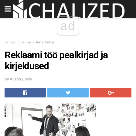
ad
Karjäärinõuanne
Ametikohad
Reklaami töö pealkirjad ja
kirjeldused
by Alison Doyle