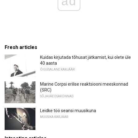
ad
Fresh articles
Kuidas kirjutada tõhusat jätkamist, kui olete üle
40 aasta
ÕIGUSALANE KARJÄÄR
Marine Corpsi erilise reaktsiooni meeskonnad
(SRC)
SÕJAVÄEOSAKONNAD
Leidke töö seansi muusikuna
MUUSIKA KARJÄÄR