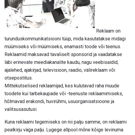
Reklaam on
turunduskommunikatsiooni tüüp, mida kasutatakse midagi
müümiseks või müümiseks, enamasti toode või teenus.
Reklaamid maksavad tavaliselt sponsorid ja vaadatakse
läbi erinevate meediakanalite kaudu, nagu veebisaidid,
ajalehed, ajakirjad, televisioon, raadio, välireklaam või
otsepostitus.
Mittekutselised reklaamijad, kes kulutavad raha muude
toodete kui tarbekaupade või -teenuste reklaamimiseks,
hõlmavad erakondi, huvirühmi, usuorganisatsioone ja
valitsusasutusi.
Kuna reklaami tegemiseks on nii palju samme, on reklaami
pealkirju väga palju. Lugege allpool mõne kõige levinuma