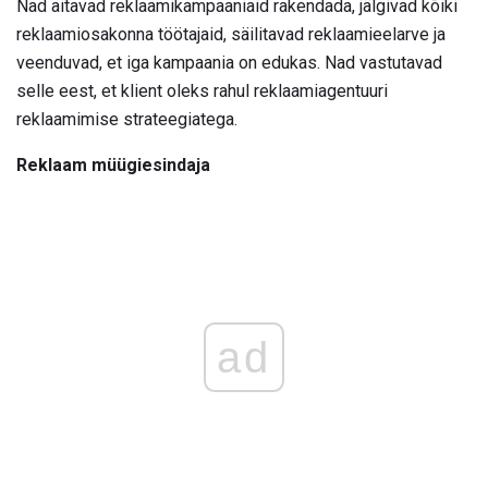
Nad aitavad reklaamikampaaniaid rakendada, jälgivad kõiki
reklaamiosakonna töötajaid, säilitavad reklaamieelarve ja
veenduvad, et iga kampaania on edukas. Nad vastutavad
selle eest, et klient oleks rahul reklaamiagentuuri
reklaamimise strateegiatega.
Reklaam müügiesindaja
ad