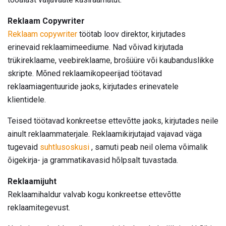
Reklaam Copywriter
Reklaam copywriter
töötab loov direktor, kirjutades
erinevaid reklaamimeediume. Nad võivad kirjutada
trükireklaame, veebireklaame, brošüüre või kaubanduslikke
skripte. Mõned reklaamikopeerijad töötavad
reklaamiagentuuride jaoks, kirjutades erinevatele
klientidele.
Teised töötavad konkreetse ettevõtte jaoks, kirjutades neile
ainult reklaammaterjale. Reklaamikirjutajad vajavad väga
tugevaid
suhtlusoskusi
, samuti peab neil olema võimalik
õigekirja- ja grammatikavasid hõlpsalt tuvastada.
Reklaamijuht
Reklaamihaldur valvab kogu konkreetse ettevõtte
reklaamitegevust.