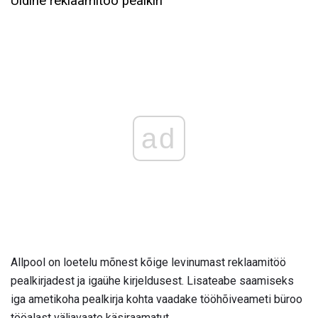
Üldine reklaamitöö pealkiri
ad
Allpool on loetelu mõnest kõige levinumast reklaamitöö
pealkirjadest ja igaühe kirjeldusest. Lisateabe saamiseks
iga ametikoha pealkirja kohta vaadake tööhõiveameti büroo
tööalast väljavaate käsiraamatut.