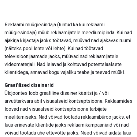
Reklaami müügiesindaja (tuntud ka kui reklaami
müügiesindaja) müüb reklaamijatele meediumipinda. Kui nad
ajakirja kirjastaja jaoks töötavad, müüvad nad ajakavas ruumi
(näiteks pool lehte või lehte). Kui nad töötavad
televisioonijaamade jaoks, müüvad nad reklaamijatele
videomaterjali. Nad leiavad ja kohtuvad potentsiaalsete
klientidega, annavad kogu vajaliku teabe ja teevad müüki.
Graafilised disainerid
Üldjoontes loob graafiline disainer käsitsi ja / või
arvutitarkvara abil visuaalseid kontseptsioone. Reklaamides
loovad nad visuaalseid kontseptsioone tarbijate
meelitamiseks. Nad võivad töötada reklaamibüroo jaoks, et
luua erinevate klientide jaoks reklaamikampaaniaid või nad
võivad töötada ühe ettevõtte jaoks. Need võivad aidata luua