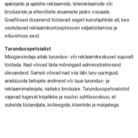
ajakirjade ja ajalehe reklaamide, telereklaamide või
brošüüride ja ettevõtete aruannete jaoks visuaale.
Graafilised disainerid töötavad sageli kunstijuhtide all, kes
vastutavad reklaamikontseptsiooni väljatöötamise ja
elluviimise eest.
Turundusspetsialist
Müügiesindaja aitab turundus- või reklaamikeskusel sujuvalt
töötada. Nad võivad täita mõningaid administratiivseid
ülesandeid. Samuti võivad nad viia läbi turu-uuringuid,
analüüsida tarbijate andmeid või luua turundus- ja
reklaamimaterjale, näiteks brošüüre. Turundusspetsialistid
vajavad tugevat kirjalikke ja suulisi suhtlusoskusi, et
suhelda tööandjate, kolleegide, klientide ja müüjatega.