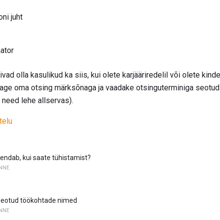
ni juht
ator
 olla kasulikud ka siis, kui olete karjääriredelil või olete kinde
tage oma otsing märksõnaga ja vaadake otsinguterminiga seotud 
e need lehe allservas).
telu
endab, kui saate tühistamist?
NNE
seotud töökohtade nimed
NNE