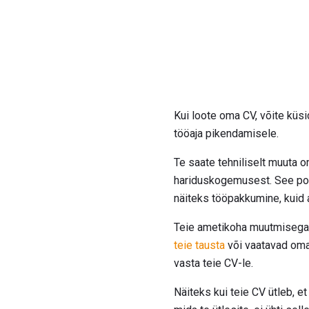
Kui loote oma CV, võite küs
tööaja pikendamisele.
Te saate tehniliselt muuta 
hariduskogemusest. See pole 
näiteks tööpakkumine, kuid 
Teie ametikoha muutmisega s
teie tausta
või vaatavad om
vasta teie CV-le.
Näiteks kui teie CV ütleb, e