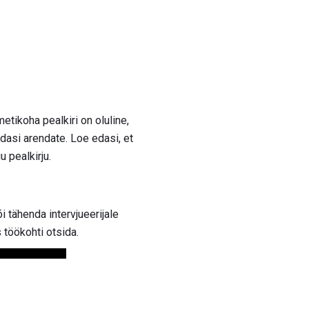
etikoha pealkiri on oluline,
edasi arendate. Loe edasi, et
 pealkirju.
i tähenda intervjueerijale
 töökohti otsida.