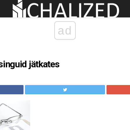
ad
singuid jätkates