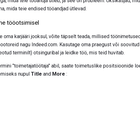
llega, mida teie tööandja ütleb, ja see on probleem. Üksikasjad, m
a, mida teie endised tööandjad ütlevad.
ne tööotsimisel
te oma karjääri jooksul, võite täpselt teada, millised töönimetused
mootoreid nagu Indeed.com. Kasutage oma praegust või soovitu
eotud terminilt) otsinguribal ja leidke töö, mis teid huvitab.
ermini "toimetajatöötaja" abil, saate toimetuslike positsioonide lo
gemiseks nupul
Title
and
More
: