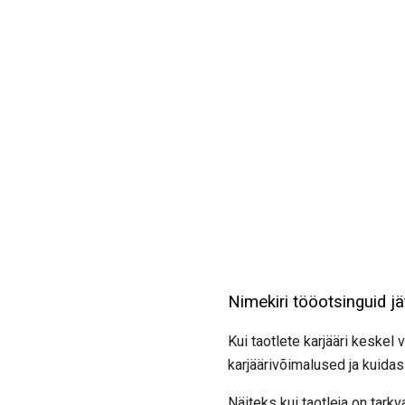
Nimekiri tööotsinguid j
Kui taotlete karjääri keskel
karjäärivõimalused ja kuidas
Näiteks kui taotleja on tar