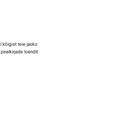
l kõigist teie jaoks
pealkirjade loendit