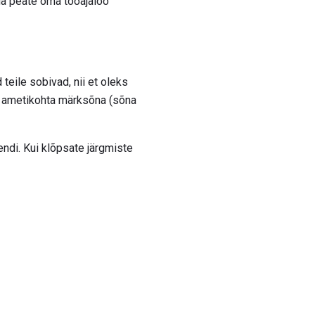
ida peate oma tööajaloo
 teile sobivad, nii et oleks
d ametikohta märksõna (sõna
endi. Kui klõpsate järgmiste