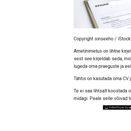
Copyright sinseeho / iStock
Ametinimetus on lihtne kirje
sest see kirjeldab seda, mid
lugeda oma praeguste ja eel
Tähtis on kasutada oma CV ja
Te ei saa lihtsalt koostada 
midagi. Peale selle võivad t