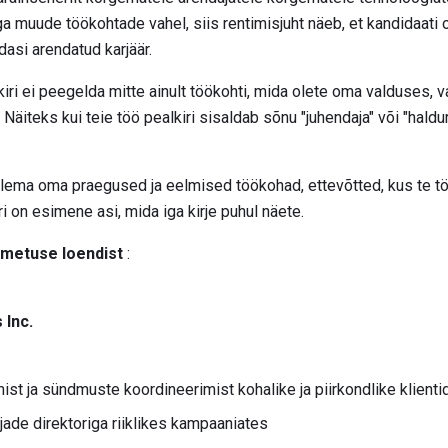
 muude töökohtade vahel, siis rentimisjuht näeb, et kandidaati
dasi arendatud karjäär.
ri ei peegelda mitte ainult töökohti, mida olete oma valduses, v
 Näiteks kui teie töö pealkiri sisaldab sõnu "juhendaja" või "haldur"
tlema oma praegused ja eelmised töökohad, ettevõtted, kus te tö
ri on esimene asi, mida iga kirje puhul näete.
imetuse loendist
:
 Inc.
st ja sündmuste koordineerimist kohalike ja piirkondlike klienti
ade direktoriga riiklikes kampaaniates