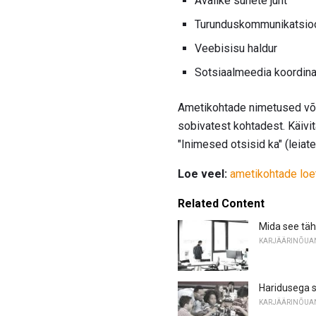
Avalike suhete juht
Turunduskommunikatsioo
Veebisisu haldur
Sotsiaalmeedia koordina
Ametikohtade nimetused võivad
sobivatest kohtadest. Käivi
"Inimesed otsisid ka" (leiat
Loe veel:
ametikohtade loe
Related Content
Mida see täh
KARJÄÄRINÕUA
Haridusega 
KARJÄÄRINÕUA