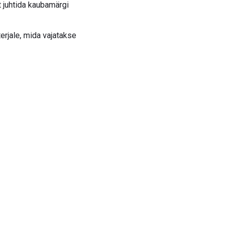
t juhtida kaubamärgi
rjale, mida vajatakse