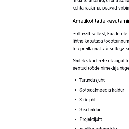
mida te ütlesite, ei ühti se
kohta rääkima, peavad sobim
Ametikohtade kasutami
Sõltuvalt sellest, kus te ole
lihtne kasutada tööotsingu
töö pealkirjast või sellega s
Näiteks kui teete otsingut t
seotud tööde nimekirja nä
Turundusjuht
Sotsiaalmeedia haldur
Sidejuht
Sisuhaldur
Projektijuht