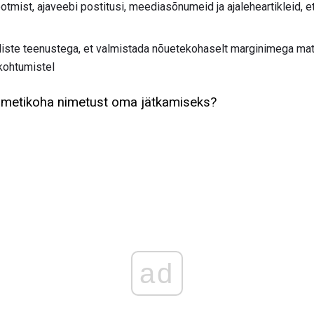
otmist, ajaveebi postitusi, meediasõnumeid ja ajaleheartikleid, e
iste teenustega, et valmistada nõuetekohaselt marginimega mate
kohtumistel
metikoha nimetust oma jätkamiseks?
ad