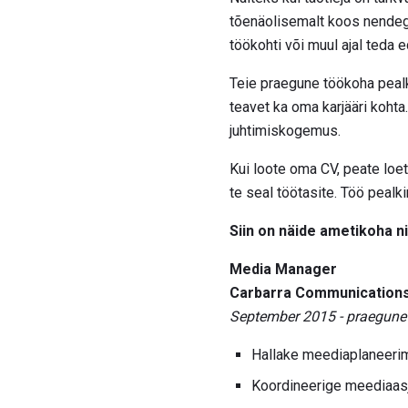
tõenäolisemalt koos nendega
töökohti või muul ajal teda e
Teie praegune töökoha pealki
teavet ka oma karjääri kohta.
juhtimiskogemus.
Kui loote oma CV, peate loe
te seal töötasite. Töö pealki
Siin on näide ametikoha n
Media Manager
Carbarra Communications
September 2015 - praegune
Hallake meediaplaneerimi
Koordineerige meediaasj