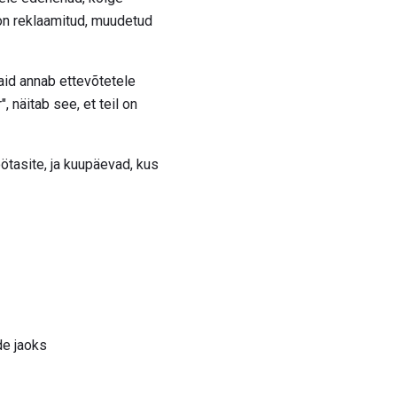
 on reklaamitud, muudetud
aid annab ettevõtetele
, näitab see, et teil on
ötasite, ja kuupäevad, kus
de jaoks